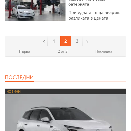
батерията
При една и съща авария,
разликата в цената
спрямо кола с ДВГ е
средно с 11% повече
1
2
3
Първа
2 от 3
Последна
ПОСЛЕДНИ
НОВИНИ