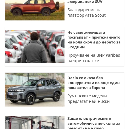
американски SUV
Благодарение на
платформата Scout
германската марка
избягва разходи и
намалява ефекта от
Не само жилищата
митата
поскъпват – притежанието
на кола скочи до небето за
5 години
Проучване на BNP Paribas
разкрива как се
увеличават разходите на
шофьорите след
пандемията
Dacia се оказа без
конкуренти и по още един
показател в Европа
Румънските модели
предлагат най-ниски
разходи за поддръжка за 5
години
Защо електрическите
автомобили са по-скъпи за
ремонт - не е само