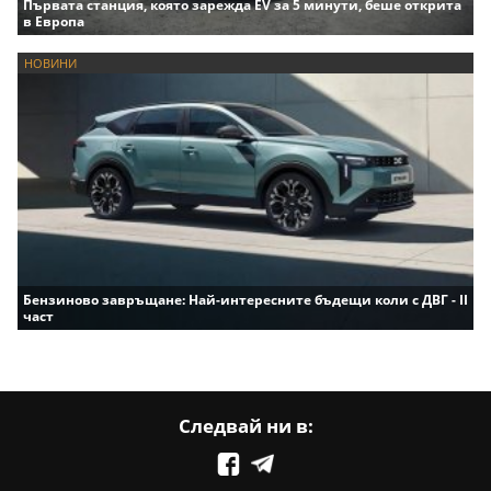
Първата станция, която зарежда EV за 5 минути, беше открита
в Европа
НОВИНИ
Бензиново завръщане: Най-интересните бъдещи коли с ДВГ - II
част
Следвай ни в: