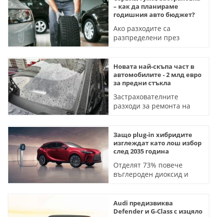
– как да планираме
годишния авто бюджет?
Ако разходите са
разпределени през
годината, поддръжката
става по-лесна
Новата най-скъпа част в
автомобилите - 2 млд евро
за предни стъкла
Застрахователните
разходи за ремонта на
този детайл са скочили
със 77%
Защо plug-in хибридите
изглеждат като лош избор
след 2035 година
Отделят 73% повече
въглероден диоксид и
генерират по-голям
търговски дефицит от
електромобилите
Audi предизвиква
Defender и G-Class с изцяло