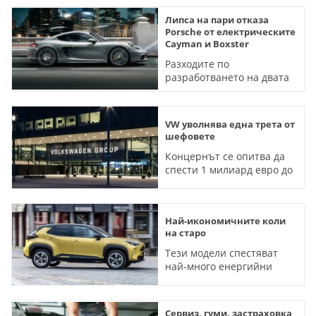
Липса на пари отказа
Porsche от електрическите
Cayman и Boxster
Разходите по
разработването на двата
модела са скочили
значително
VW уволнява една трета от
шефовете
Концернът се опитва да
спести 1 милиард евро до
2030 година
Най-икономичните коли
на старо
Тези модели спестяват
най-много енергийни
разходи на собствениците
си
Сервиз, гуми, застраховка