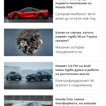
първото поколение на
Honda NSX
Суперавтомобилът вече
може да се купи нов под
името Tensei
Какво се случва, когато
новият турбо V6 на Toyota
гръмне?
Механик оспорва
твърденията на
производителя за
причините за повредите
(ВИДЕО)
Новият 3.0 TDI на Audi
няма турбо дупка и работи
на растително масло
Електрифицираният V6
агрегат e съвременна
версия на дизел от 2010
година
Honda Civic сменя
платформата, но запазва