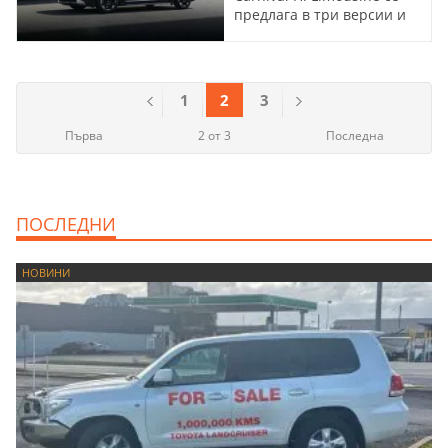
предлага в три версии и
мощност до 290 к.с.
1
2
3
Първа
2 от 3
Последна
ПОСЛЕДНИ
НОВИНИ