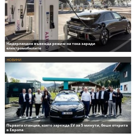
Нидерландия въвежда режим на тока заради
електромобилите
НОВИНИ
Първата станция, която зарежда EV за 5 минути, беше открита
в Европа