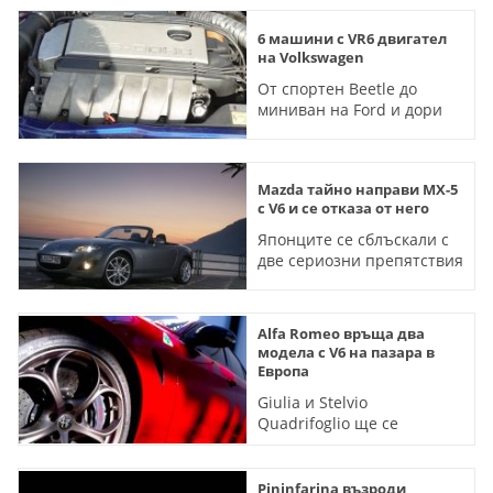
6 машини с VR6 двигател
на Volkswagen
От спортен Beetle до
миниван на Ford и дори
един мотокар
Mazda тайно направи MX-5
с V6 и се отказа от него
Японците се сблъскали с
две сериозни препятствия
Alfa Romeo връща два
модела с V6 на пазара в
Европа
Giulia и Stelvio
Quadrifoglio ще се
предлагат поне до края на
2027 година
Pininfarina възроди