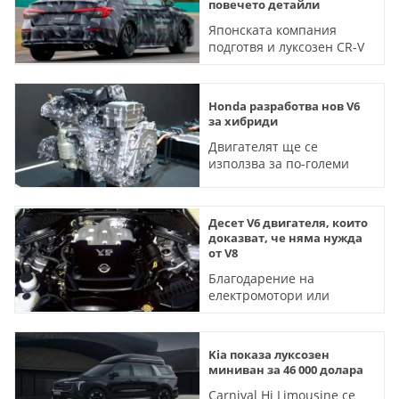
повечето детайли
Японската компания
подготвя и луксозен CR-V
от висок клас
Honda разработва нов V6
за хибриди
Двигателят ще се
използва за по-големи
SUV от следващо
поколение
Десет V6 двигателя, които
доказват, че няма нужда
от V8
Благодарение на
електромотори или
турбокомпресори тези
агрегати са впечатляващи
Kia показа луксозен
миниван за 46 000 долара
Carnival Hi Limousine се