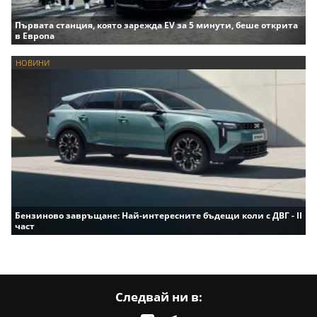
Първата станция, която зарежда EV за 5 минути, беше открита
в Европа
НОВИНИ
Бензиново завръщане: Най-интересните бъдещи коли с ДВГ - II
част
Следвай ни в: