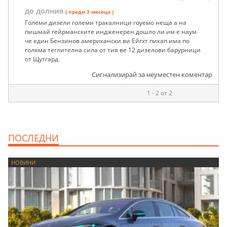
до долния
( преди 3 месеца )
Големи дизели големи тракалници гоуемо неща а на
пишмай гейрманските индженерен дошло ли им е наум
че един Бензинов американски ви Ейгхт пикап има по
голяма теглителна сила от тия ве 12 дизелови барурници
от Щутгард.
Сигнализирай за неуместен коментар
1 - 2 от 2
ПОСЛЕДНИ
НОВИНИ