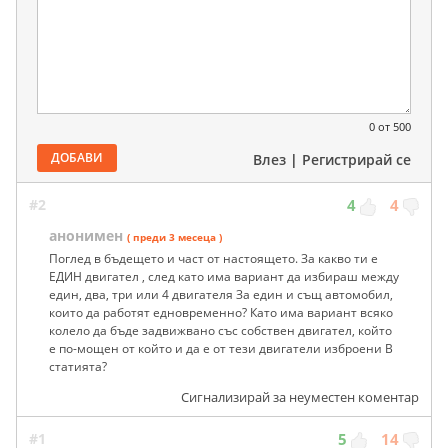
0
от 500
ДОБАВИ
Влез
|
Регистрирай се
#2
4
4
анонимен
( преди 3 месеца )
Поглед в бъдещето и част от настоящето. За какво ти е
ЕДИН двигател , след като има вариант да избираш между
един, два, три или 4 двигателя За един и същ автомобил,
които да работят едновременно? Като има вариант всяко
колело да бъде задвижвано със собствен двигател, който
е по-мощен от който и да е от тези двигатели изброени В
статията?
Сигнализирай за неуместен коментар
#1
5
14