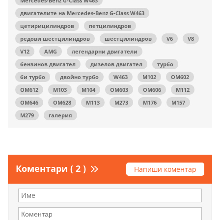
Mercedes-Benz G-Class W463
двигателите на Mercedes-Benz G-Class W463
цетирицилиндров
петцилиндров
редови шестцилиндров
шестцилиндров
V6
V8
V12
AMG
легендарни двигатели
бензинов двигател
дизелов двигател
турбо
би турбо
двойно турбо
W463
M102
OM602
OM612
M103
M104
OM603
OM606
M112
OM646
OM628
M113
M273
M176
M157
M279
галерия
Коментари ( 2 )
Напиши коментар