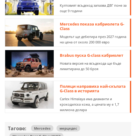
Култовият всъдеход запазва ДВГ поне за
още 9 години
Mercedes показа кабриолета G-
Class
Моделът ще дебютира през 2027 година
на цена от около 200 000 евро
Brabus пуска G-class кабриолет
Новата версия на всъдехода ще бъде
лимитирана до 50 броя
Поляци направиха най-скъпата
G-Class в историята
Carlex Himalaya има диаманти и
крокодилска кожа, а цената му е 1,7
милиона долара
Тагове:
Mercedes
мерцедес