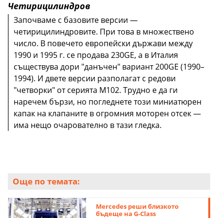
Четирицилиндров
Започваме с базовите версии —
четирицилиндровите. При това в множествено
число. В повечето европейски държави между
1990 и 1995 г. се продава 230GE, а в Италия
съществува дори "данъчен" вариант 200GE (1990–
1994). И двете версии разполагат с редови
"четворки" от серията M102. Трудно е да ги
наречем бързи, но погледнете този миниатюрен
капак на клапаните в огромния моторен отсек —
има нещо очарователно в тази гледка.
Още по темата:
Мercedes реши близкото
бъдеще на G-Class