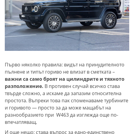
Първо няколко правила: видът на принудителното
пълнене и типът гориво не влизат в сметката –
важни са само броят на цилиндрите и тяхното
разположение.
В противен случай всичко става
твърде сложно, а искаме да запазим относителна
простота. Въпреки това пак споменаваме турбините
и горивото — просто за да може мащабът на
разнообразието при W463 да изглежда още по-
впечатляващ.
И още нещо: става въпрос за едно-единствено