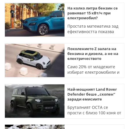
На колко литра бензин се
равняват 15 кВт/ч при
електромобил?
Простата математика зад
ефективността показва
къде изчезва платеното
гориво и как батериите
променят правилата на
Поколението Z залага на
играта
бензина и дизела, а не на
електричеството
Само 20% от младежите
избират електромобили и
хибриди, показва
проучване
Най-мощният Land Rover
Defender беше „скопен“
заради емисиите
Бруталният OCTA се
прости с близо 100 коня от
V8 двигателя на BMW