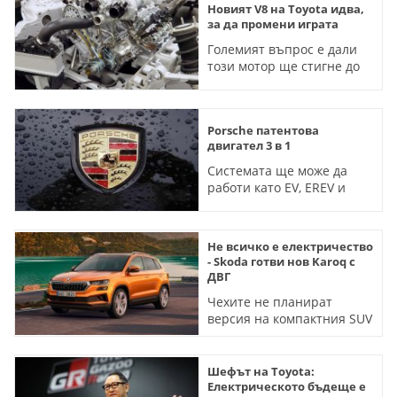
Новият V8 на Toyota идва,
за да промени играта
Големият въпрос е дали
този мотор ще стигне до
масови автомобили
Porsche патентова
двигател 3 в 1
Системата ще може да
работи като EV, EREV и
традиционен ДВГ
Не всичко е електричество
- Skoda готви нов Karoq с
ДВГ
Чехите не планират
версия на компактния SUV
само на ток
Шефът на Toyota:
Електрическото бъдеще е