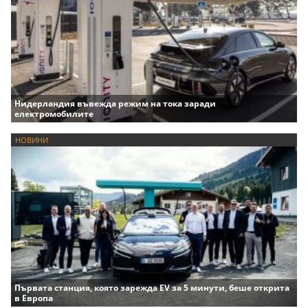
Нидерландия въвежда режим на тока заради
електромобилите
НОВИНИ
Първата станция, която зарежда EV за 5 минути, беше открита
в Европа