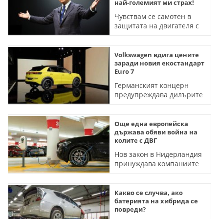
най-големият ми страх!
Чувствам се самотен в
защитата на двигателя с
вътрешно горене,
категоричен е Акио
Тойода
Volkswagen вдига цените
заради новия екостандарт
Euro 7
Германският концерн
предупреждава дилърите
си за поскъпване на
моделите с ДВГ и
хибридите
Още една европейска
държава обяви война на
колите с ДВГ
Нов закон в Нидерландия
принуждава компаниите
да използват само
електромобили
Какво се случва, ако
батерията на хибрида се
повреди?