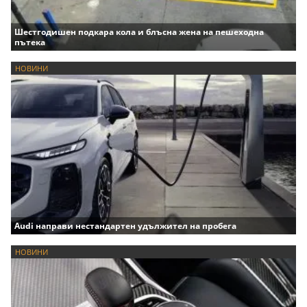
Шестгодишен подкара кола и блъсна жена на пешеходна
пътека
НОВИНИ
Audi направи нестандартен удължител на пробега
НОВИНИ