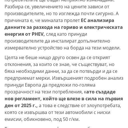
Разбира се, увеличението на цените зависи от
производителите, но то изглежда почти сигурно. А
причината е, че миналата пролет
ЕС анализира
данните за разхода на гориво и електрическата
енергия от PHEV,
след като принуди
производителите да инсталират допълнително
измервателно устройство на борда на тези модели.
Целта не беше нищо друго освен да се открият
отклонения, за които се знае, че съществуват, но
бяха необходими данни, за да се потвърди и да се
предприемат мерки. Извършеният подробен анализ
принуди Европа да предложи по-голяма
прозрачност на тези потребления, к
ато създаде
нов регламент, който ще влезе в сила на първия
ден от 2025 г.,
а това е следствие от злоупотребата,
която се извършва от тези автомобили с ниски
емисии, обикновено, под 50 г/км.