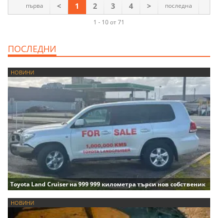
<
1
2
3
4
>
първа
последна
1 - 10 от 71
ПОСЛЕДНИ
НОВИНИ
Toyota Land Cruiser на 999 999 километра търси нов собственик
НОВИНИ