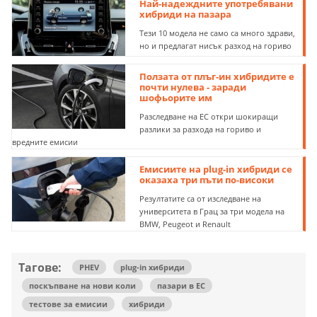
Най-надеждните употребявани
хибриди на пазара
Тези 10 модела не само са много здрави,
но и предлагат нисък разход на гориво
Ползата от плъг-ин хибридите е
почти нулева - заради
шофьорите им
Разследване на ЕС откри шокиращи
разлики за разхода на гориво и
вредните емисии
Емисиите на plug-in хибриди се
оказаха три пъти по-високи
Резултатите са от изследване на
университета в Грац за три модела на
BMW, Peugeot и Renault
Тагове:
PHEV
plug-in хибриди
поскъпване на нови коли
пазари в ЕС
тестове за емисии
хибриди