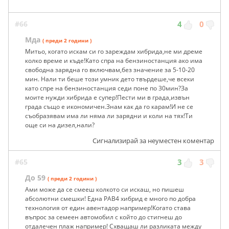
#66
4
0
Мда
( преди 2 години )
Митьо, когато искам си го зареждам хибрида,не ми дреме
колко време и къде!Като спра на бензиностанция ако има
свободна зарядна го включвам,без значение за 5-10-20
мин. Нали ти беше този умник дето твърдеше,че всеки
като спре на бензиностанция седи поне по 30мин?За
моите нужди хибрида е супер!Пести ми в града,извън
града също е икономичен.Знам как да го карам!И не се
съобразявам има ли няма ли зарядни и коли на тях!Ти
още си на дизел,нали?
Сигнализирай за неуместен коментар
#65
3
3
До 59
( преди 2 години )
Ами може да се смееш колкото си искаш, но пишеш
абсолютни смешки! Една РАВ4 хибрид е много по добра
технология от един авентадор например!Когато става
въпрос за семеен автомобил с който до стигнеш до
отдалечен плаж например! Схващаш ли разликата между