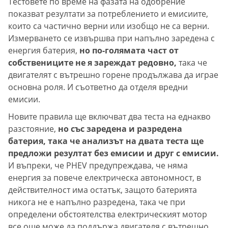
Тестовете по време на фазата на одобрение
показват резултати за потреблението и емисиите,
които са частично верни или изобщо не са верни.
Измерването се извършва при напълно заредена с
енергия батерия,
но по-голямата част от
собствениците не я зареждат редовно,
така че
двигателят с вътрешно горене продължава да играе
основна роля. И съответно да отделя вредни
емисии.
Новите правила ще включват два теста на еднакво
разстояние,
но със заредена и разредена
батерия, така че анализът на двата теста ще
предложи резултат без емисии и друг с емисии.
И въпреки, че PHEV предупреждава, че няма
енергия за повече електрическа автономност, в
действителност има остатък, защото батерията
никога не е напълно разредена, така че при
определени обстоятелства електрическият мотор
все още може да поддържа двигателя с вътрешно