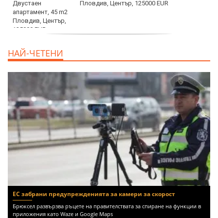
Пловдив, Център, 125000 EUR
продава, Тристаен апартамент, 91 m2
НАЙ-ЧЕТЕНИ
Пловдив, Център, 179000 EUR
ЕС забрани предупрежденията за камери за скорост
Брюксел развързва ръцете на правителствата за спиране на функции в
приложения като Waze и Google Maps