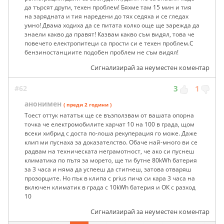
да търсят други, техен проблем! Бяхме там 15 мин и тия
на зарядната и тия наредени до тях седяха и се гледах
умно! Двама ходиха да се питата колко още ще зарежда да
знаели какво да правят! Казвам какво съм видял, това че
повечето електропитеци са прости си е техен проблем.С
бензиностанциите подобен проблем не съм видял!
Сигнализирай за неуместен коментар
#62
3
1
анонимен
( преди 2 години )
Тоест оттук нататък ще се възползвам от вашата опорна
точка че електромобилите харчат 10 на 100 в града, щом
всеки хибрид с доста по-лоша рекуперация го може. Даже
клип ми пуснаха за доказателство. Обаче най-много ви се
радвам на техническата неграмотност, че ако си пуснеш
климатика по пътя за морето, ще ти бутне 80kWh батерия
за 3 часа и няма да успееш да стигнеш, затова отваряш
прозорците. Но пък в клипа с prius пича си кара 3 часа на
включен климатик в града с 10kWh батерия и ОК с разход
10
Сигнализирай за неуместен коментар