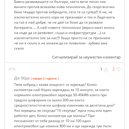
Бавно развиващите се българи, както вече писах сме
винаги против всякаква нова технология. До скоро всички
бяха твърдо против хибридите, сега те са супер!!! А не, че
изключително много хора не признават и тях и Ладичката
на газ е най добре, че не дай си боже да се развали
батерията..... А най-новите технологии (вярно имат много
на къде да се развиват, също и инфраструктура ...) са
изключително зле за нас!!! Защо просто не си признаем
че ни е скъпо и не можем да си позволим - хубаво ама
скъпо
Сигнализирай за неуместен коментар
#70
1
2
До Мда
( преди 2 години )
Твоя хибрид с каква мощност се зарежда? Колко
километра най-бързо зареждаш за 10 минути, за които
нормален електромобил зарежда 30-40kWh които при
градско шофиране са около 300 км които
средностатистически шофьор изминава за десетина дни?
Ако заредиш за секунди"10 секунди" една нощ или един
работен ден, Колко километра ще минеш? При
посоченият от тебе разход от 10 на 100 един
електромобил ще измине 800 км и ще зарежда три пъти