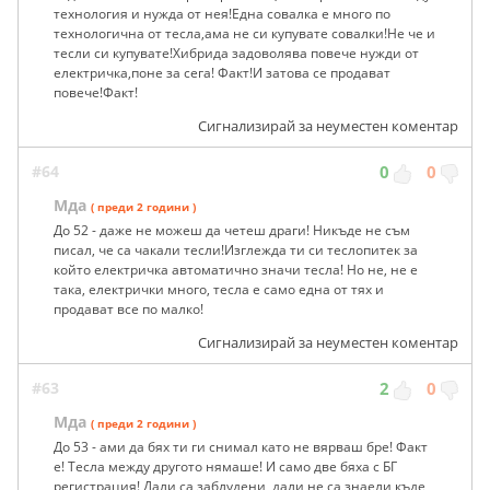
технология и нужда от нея!Една совалка е много по
технологична от тесла,ама не си купувате совалки!Не че и
тесли си купувате!Хибрида задоволява повече нужди от
електричка,поне за сега! Факт!И затова се продават
повече!Факт!
Сигнализирай за неуместен коментар
#64
0
0
Мда
( преди 2 години )
До 52 - даже не можеш да четеш драги! Никъде не съм
писал, че са чакали тесли!Изглежда ти си теслопитек за
който електричка автоматично значи тесла! Но не, не е
така, електрички много, тесла е само една от тях и
продават все по малко!
Сигнализирай за неуместен коментар
#63
2
0
Мда
( преди 2 години )
До 53 - ами да бях ти ги снимал като не вярваш бре! Факт
е! Тесла между другото нямаше! И само две бяха с БГ
регистрация! Дали са заблудени, дали не са знаели къде