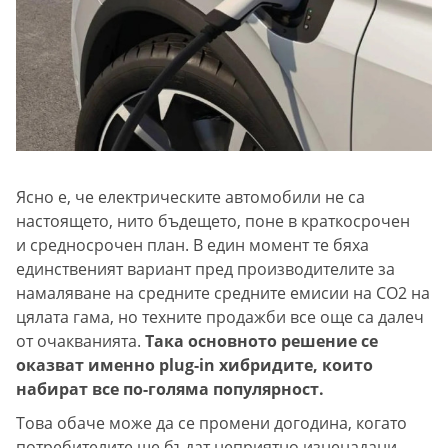
Ясно е, че електрическите автомобили не са
настоящето, нито бъдещето, поне в краткосрочен
и средносрочен план. В един момент те бяха
единственият вариант пред производителите за
намаляване на средните средните емисии на CO2 на
цялата гама, но техните продажби все още са далеч
от очакванията.
Така основното решение се
оказват именно plug-in хибридите, които
набират все по-голяма популярност.
Това обаче може да се промени догодина, когато
потребителите ще бъдат неприятно изненадани.