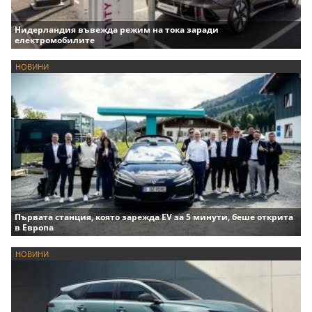
Нидерландия въвежда режим на тока заради
електромобилите
НОВИНИ
Първата станция, която зарежда EV за 5 минути, беше открита
в Европа
НОВИНИ