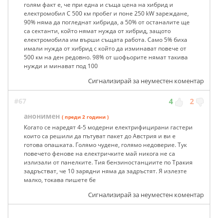
голям факт е, че при една и съща цена на хибрид и
електромобил С 500 км пробег и поне 250 kW зареждане,
90% няма да погледнат хибрида, а 50% от останалите ще
са сектанти, който нямат нужда от хибрид, защото
електромобила им върши същата работа. Само 5% биха
имали нужда от хибрид с който да изминават повече от
500 км на ден редовно. 98% от шофьорите нямат такива
нужди и минават под 100
Сигнализирай за неуместен коментар
#67
4
2
анонимен
( преди 2 години )
Когато се наредят 4-5 модерни електрифицирани гастери
които са решили да пътуват пакет до Австрия и ви е
готова опашката. Голямо чудене, голямо недоверие. Тук
повечето фенове на електричките май никога не са
излизали от панелките. Тия бензиностанциите по Тракия
задръстват, че 10 зарядни няма да задръстят. Я излезте
малко, токава пишете бе
Сигнализирай за неуместен коментар