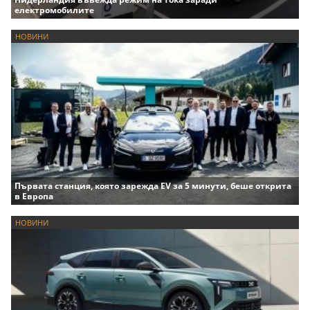
електромобилите
НОВИНИ
Първата станция, която зарежда EV за 5 минути, беше открита
в Европа
НОВИНИ