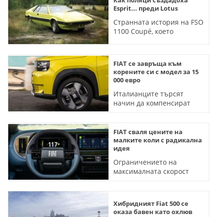
Как поляци създадоха
Esprit... преди Lotus
Странната история на FSO
1100 Coupé, което
поразително напомня на
прочутия британски
модел
FIAT се завръща към
корените си с модел за 15
000 евро
Италианците търсят
начин да компенсират
сериозни срив на
продажбите
FIAT сваля цените на
малките коли с радикална
идея
Ограничението на
максималната скорост
премахва скъпите
системи
Хибридният Fiat 500 се
оказа бавен като охлюв