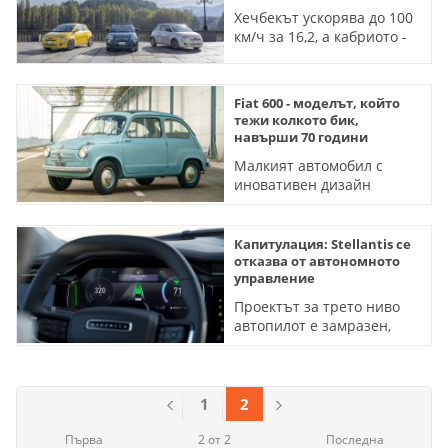
Хечбекът ускорява до 100
км/ч за 16,2, а кабриото -
за цели 17,3 секунди
Fiat 600 - моделът, който
тежи колкото бик,
навърши 70 години
Малкият автомобил с
иновативен дизайн
помогна за тласъка на
индустрията не само в
Италия
Капитулация: Stellantis се
отказва от автономното
управление
Проектът за трето ниво
автопилот е замразен,
след като през февруари
бе обявен за готов
1
2
Първа
2 от 2
Последна