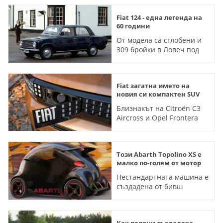
Fiat 124 - една легенда на
60 години
От модела са сглобени и
309 бройки в Ловеч под
името "Пирин"
Fiat загатна името на
новия си компактен SUV
Близнакът на Citroën C3
Aircross и Opel Frontera
вероятно ще се казва
Grizzly
Този Abarth Topolino XS е
малко по-голям от мотор
Нестандартната машина е
създадена от бивш
дизайнер на Mercedes