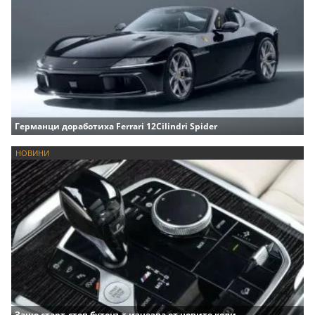
Германци доработиха Ferrari 12Cilindri Spider
НОВИНИ
Защо старт-стоп бутонът изчезва от новите коли