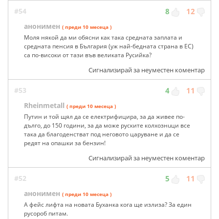
#54
8
12
анонимен
( преди 10 месеца )
Моля някой да ми обясни как така средната заплата и
средната пенсия в България (уж най-бедната страна в ЕС)
са по-високи от тази във великата Русийка?
Сигнализирай за неуместен коментар
#53
4
11
Rheinmetall
( преди 10 месеца )
Пyтин и той щял да се електрифицира, за да живее по-
дълго, до 150 години, за да може руските кoлхoзнuци все
така да благоденстват под неговото царуване и да се
редят на опашки за бензин!
Сигнализирай за неуместен коментар
#52
5
11
анонимен
( преди 10 месеца )
A фейс лифта на новата Буханка кога ще излиза? За един
русороб питам.