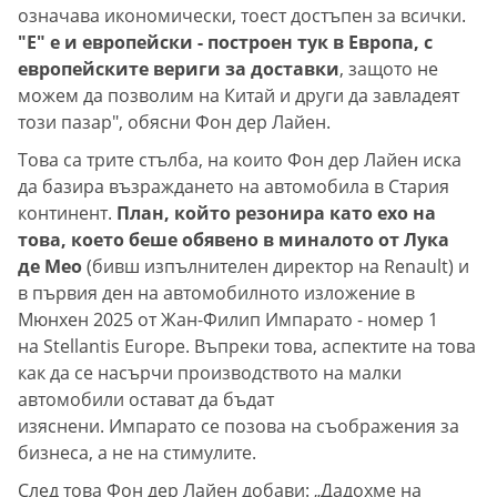
означава икономически, тоест достъпен за всички.
"Е" е и европейски - построен тук в Европа, с
европейските вериги за доставки
, защото не
можем да позволим на Китай и други да завладеят
този пазар", обясни Фон дер Лайен.
Това са трите стълба, на които Фон дер Лайен иска
да базира възраждането на автомобила в Стария
континент.
План, който резонира като ехо на
това, което беше обявено в миналото от Лука
де Мео
(бивш изпълнителен директор на Renault) и
в първия ден на автомобилното изложение в
Мюнхен 2025 от Жан-Филип Импарато - номер 1
на Stellantis Europe. Въпреки това, аспектите на това
как да се насърчи производството на малки
автомобили остават да бъдат
изяснени. Импарато се позова на съображения за
бизнеса, а не на стимулите.
След това Фон дер Лайен добави: „Дадохме на