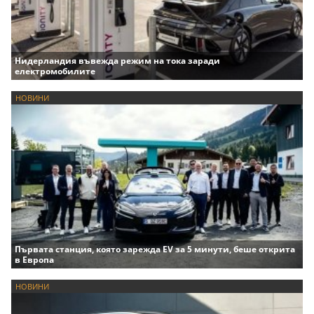
Нидерландия въвежда режим на тока заради
електромобилите
НОВИНИ
Първата станция, която зарежда EV за 5 минути, беше открита
в Европа
НОВИНИ