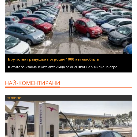
Брутална градушка потроши 1000 автомобила
Щетите за италианската автокъща се оценяват на 5 милиона евро
НАЙ-КОМЕНТИРАНИ
НОВИНИ