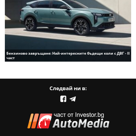
Бензиново завръщане: Най-интересните бъдещи коли с ДВГ - II
част
Следвай ни в: