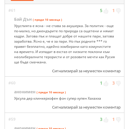
#61
5
1
Бай Дън
( преди 10 месеца )
Уруспията е ясна - не става за акушерка. За политик - още
по-малко, но джендърите по природа са ощетени и нямат
кадри. Затова пък и плащат добре от нашите пари, затова
заработва. Ясно е, че е за пари. Но пък родните *** го
правят безплатно, идейно зомбирани като комунистите
на времето. И изпадат в екстаз от низките поклони към
неолибералните терористи и от розовите мечти как Русия
ще бъде смачкана.
Сигнализирай за неуместен коментар
#60
1
3
анонимен
( преди 10 месеца )
Урсула дер клинкерхофен фон супер хупен Хахахха
Сигнализирай за неуместен коментар
#59
3
1
анонимен
( преди 10 месеца )