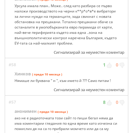
Урсула имала план.. Може.. след като разбира се първо
наложи производството на черни к**р*о*в*е вибратори
за лични нужди на германците, зада свикнат с новата
обстановка на прецакани. Тотално прецакани обаче са
останалите в умопобърканата евро пирамида от карти,
най-вече периферията където има една ..зона на
външнополитически контрол наречена България, където
EV-тата са най-малкият проблем.
Сигнализирай за неуместен коментар
#58
1
0
Хинков
( преди 10 месеца )
Нямаше ли буквана " н ", към името й ??? Само питам !
Сигнализирай за неуместен коментар
#57
8
0
анонимен
( преди 10 месеца )
ако не е радиоточката този сайт го пиши бегал няма да
има коментарии гледания по една време като изчезна си
помислих дя на са го прибрали момчето или да са му