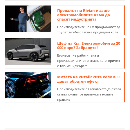
Провалът на Rivian и защо
електромобилите няма да
спасят индустрията
Производителите на EV продължават да
трупат загуба от всяка продадена кола
Шеф на Kia: Електромобил за 20
000 евро? Забравете!
Бизнесът не работи така и
производителите го знаят, категоричен
е топ-мениджърът
Митата на китайските коли в ЕС
дават обратен ефект
Производителите от азиатската държава
се възползват от вратичка в новите
правила