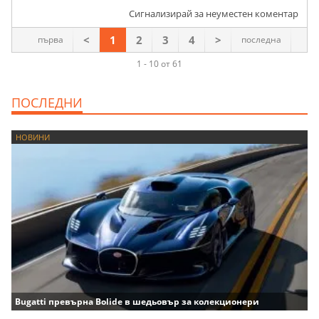
Сигнализирай за неуместен коментар
<
1
2
3
4
>
първа
последна
1 - 10 от 61
ПОСЛЕДНИ
НОВИНИ
Bugatti превърна Bolide в шедьовър за колекционери