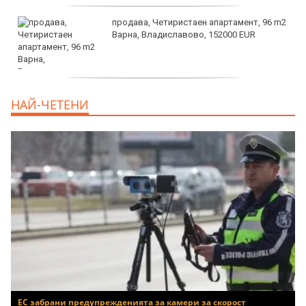
продава, Четиристаен апартамент, 96 m2
Варна, Владиславово, 152000 EUR
продава, Къща, 370 m2 София област, гр.
НАЙ-ЧЕТЕНИ
Костинброд, 358000 EUR
ЕС забрани предупрежденията за камери за скорост