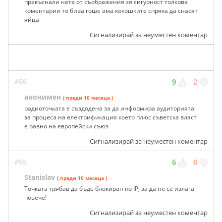
прекъснали нета от съображения зя сигурност толкова
коментарии то бива гоше ама кокошките спряха да снасят
яйца
Сигнализирай за неуместен коментар
#56
9
2
анонимен
( преди 10 месеца )
радиоточката е създядена за да информира аудиторията
за процеса на електрификация което плюс съветска власт
е равно на европейски съюз
Сигнализирай за неуместен коментар
#55
6
0
Stanislav
( преди 10 месеца )
Точката трябав да бъде блокиран по IP, за да не се излага
повече!
Сигнализирай за неуместен коментар