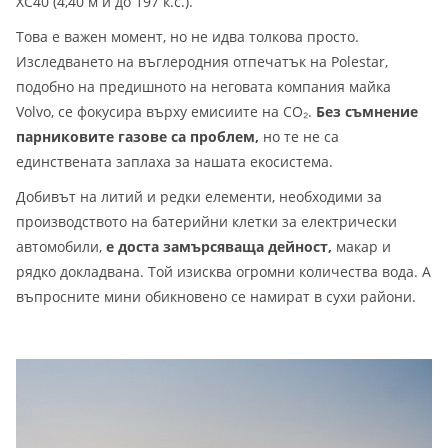
XC40 (4,40 м и до 197 к.с.).
Това е важен момент, но не идва толкова просто.
Изследването на въглеродния отпечатък на Polestar,
подобно на предишното на неговата компания майка
Volvo, се фокусира върху емисиите на CO₂.
Без съмнение
парниковите газове са проблем,
но те не са
единствената заплаха за нашата екосистема.
Добивът на литий и редки елементи, необходими за
производството на батерийни клетки за електрически
автомобили,
е доста замърсяваща дейност,
макар и
рядко докладвана. Той изисква огромни количества вода. А
въпросните мини обикновено се намират в сухи райони.