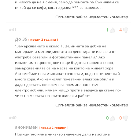
и никога да не я сменя, само да ремонтира.Съмнявам се
някой да се кефи, когато дизел *** се изреже. ...
Сигнализирай за неуместен коментар
#41
1
4
До 35
( преди 2 години )
"Замърсяването е около ТЕЦа,мината за добив на
минерали и метали,местата за депониране излезли от
употреба батерии и фотоволтаични панели." Ако
изключим тецовете, които ще бъдат затворени скоро,
замърсяванията са на места на които не живеят хора.
Автомобилите замърсяват точно там, където живеят най-
много хора. Ако измислят по-евтини електромобили и
дадат достатъчно време за преминаване към
електромобили, нямам нищо против въздуха да стане по-
чист на местата на които живея и работя.
Сигнализирай за неуместен коментар
#40
0
0
анонимен
( преди 2 години )
Принципно няма никакво значение дали наистина