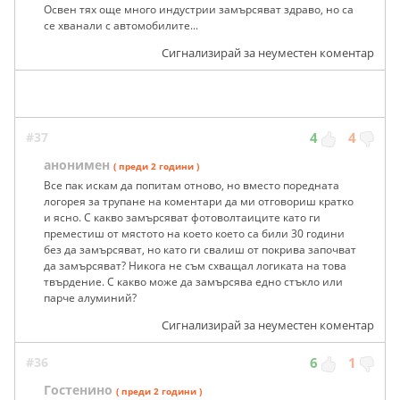
Освен тях още много индустрии замърсяват здраво, но са
се хванали с автомобилите...
Сигнализирай за неуместен коментар
#37
4
4
анонимен
( преди 2 години )
Все пак искам да попитам отново, но вместо поредната
логорея за трупане на коментари да ми отговориш кратко
и ясно. С какво замърсяват фотоволтаиците като ги
преместиш от мястото на което което са били 30 години
без да замърсяват, но като ги свалиш от покрива започват
да замърсяват? Никога не съм схващал логиката на това
твърдение. С какво може да замърсява едно стъкло или
парче алуминий?
Сигнализирай за неуместен коментар
#36
6
1
Гостенино
( преди 2 години )