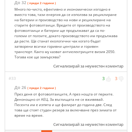
До 32
( преди 2 години )
Много по-чисто, ефективно и икономически изгодно е
вместо това, тази енергия да се използва за рециклиране
на батерии и производство на нови и рециклиране на
старите фотоволтаици. Вредите от производството на
фотоволтаици и батерии ще продължават да са по-
големи от ползите, докато производството им продължава
да расте. Ще станат екологични чак когато бъдат
затворени всички горивни централи и горивен
транспорт. Както му казват антиелектриците визия 2050.
Тогава кое ще замърсява?
Сигнализирай за неуместен коментар
#33
3
3
До 26
( преди 2 години )
През деня от фотоволтаиците, А през нощта от перките.
Денонощно от АЕЦ. За въглищата не се вживявай.
Песента им е изпята и ще фалират до година две. След
това ще стоят студен резерв за включване през зимата от
време на време.
Сигнализирай за неуместен коментар