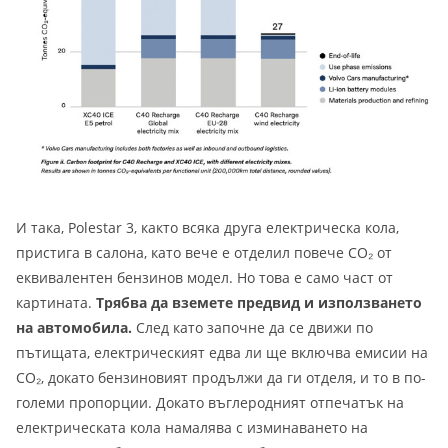
И така, Polestar 3, както всяка друга електрическа кола,
пристига в салона, като вече е отделил повече CO₂ от
еквивалентен бензинов модел. Но това е само част от
картината.
Трябва да вземете предвид и използването
на автомобила.
След като започне да се движи по
пътищата, електрическият едва ли ще включва емисии на
CO₂, докато бензиновият продължи да ги отделя, и то в по-
големи пропорции. Докато въглеродният отпечатък на
електрическата кола намалява с изминаването на