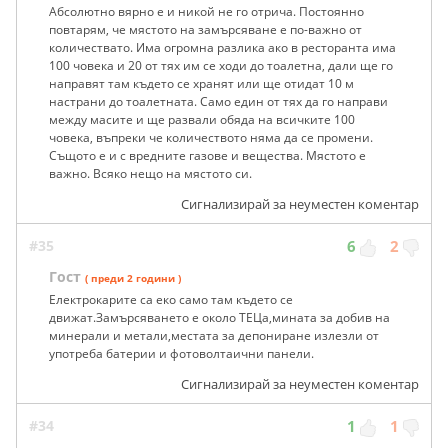
Абсолютно вярно е и никой не го отрича. Постоянно
повтарям, че мястото на замърсяване е по-важно от
количествато. Има огромна разлика ако в ресторанта има
100 човека и 20 от тях им се ходи до тоалетна, дали ще го
направят там където се хранят или ще отидат 10 м
настрани до тоалетната. Само един от тях да го направи
между масите и ще развали обяда на всичките 100
човека, въпреки че количеството няма да се промени.
Същото е и с вредните газове и вещества. Мястото е
важно. Всяко нещо на мястото си.
Сигнализирай за неуместен коментар
#35
6
2
Гост
( преди 2 години )
Електрокарите са еко само там където се
движат.Замърсяването е около ТЕЦа,мината за добив на
минерали и метали,местата за депониране излезли от
употреба батерии и фотоволтаични панели.
Сигнализирай за неуместен коментар
#34
1
1