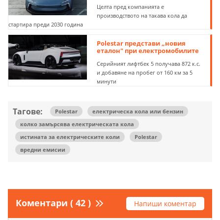
Целта пред компанията е
производството на такава кола да
стартира преди 2030 година
Polestar представи „новия
еталон" при електромобилите
Серийният лифтбек 5 получава 872 к.с.
и добавяне на пробег от 160 км за 5
минути
Тагове:
Polestar
електрическа кола или бензин
колко замърсява електрическата кола
истината за електрическите коли
Polestar
вредни емисии
Коментари ( 42 )
Напиши коментар