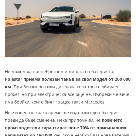
Не можем да пренебрегнем и живота на батерията,
Polestar приема полезен такъв за своя модел от 200 000
км.
При бензинова или дизелова кола това е обичаен
пробег, но при електрическа все още не. Въпреки че вече
има бройки, които бият гръцко такси Mercedes.
Не е известно колко време ще издържи една батерия
преди да бъде сменен
а
. Нека припомним, че
повечето
производители гарантират поне 70% от оригиналния
капацитет до 160 000 км.
Ако е необходима нова батерия