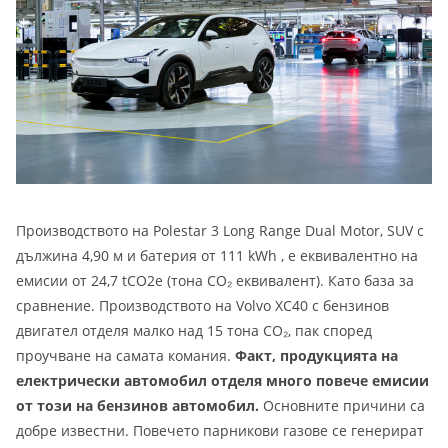
Производството на Polestar 3 Long Range Dual Motor, SUV с
дължина 4,90 м и батерия от 111 kWh , е еквивалентно на
емисии от 24,7 tCO2e (тона CO₂ еквивалент). Като база за
сравнение. Производството на Volvo XC40 с бензинов
двигател отделя малко над 15 тона CO₂, пак според
проучване на самата комания.
Факт, продукцията на
електрически автомобил отделя много повече емисии
от този на бензинов автомобил.
Основните причини са
добре известни. Повечето парникови газове се генерират