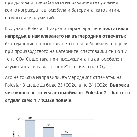
при добива и преработката на различните суровини,
които изграждат автомобила и батерията, като литий,
стомана или алуминий.
В случая с Polestar 3 марката гарантира, че е
постигнала
напредък в намаляването на въглеродния отпечатък
благодарение на използването на възобновяема енергия
при производството на батериите, спестявайки също 1,7
тона CO₂. Също така при продукцията на автомобилен
алуминий успява да „отреже“ още 6,8 тона CO₂.
Ако не го бяха направили, въглеродният отпечатък на
Polestar 3 щеше да бъде 33 tCO2e, а не 24 tCO2e.
Въпреки
че е много по-голям автомобил от Polestar 2 - баткото
отделя само 1,7 tCO2e повече.