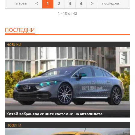
<
1
2
3
4
>
първа
последна
1 - 10 от 42
ПОСЛЕДНИ
НОВИНИ
Китай забранява сините светлини на автопилота
НОВИНИ