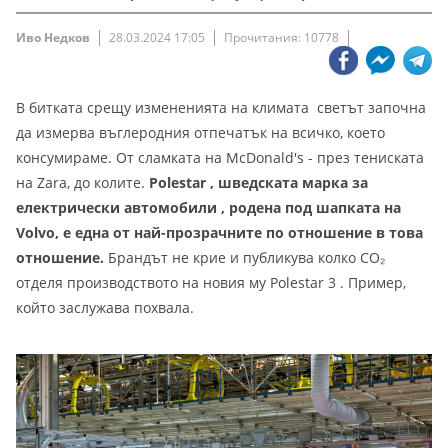
Иво Недков
28.03.2024 17:05
Прочитания: 10778
В битката срещу измененията на климата светът започна
да измерва въглеродния отпечатък на всичко, което
консумираме. От сламката на McDonald's - през тениската
на Zara, до колите.
Polestar , шведската марка за
електрически автомобили , родена под шапката на
Volvo, е една от най-прозрачните по отношение в това
отношение.
Брандът не крие и публикува колко CO₂
отделя производството на новия му Polestar 3 . Пример,
който заслужава похвала.