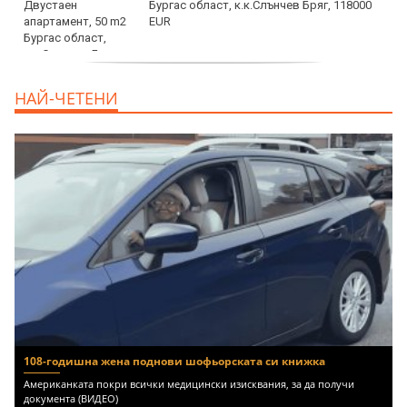
Бургас област, к.к.Слънчев Бряг, 118000
EUR
продава, Двустаен апартамент, 59 m2
НАЙ-ЧЕТЕНИ
Бургас област, гр.Несебър, 98000 EUR
108-годишна жена поднови шофьорската си книжка
Американката покри всички медицински изисквания, за да получи
документа (ВИДЕО)