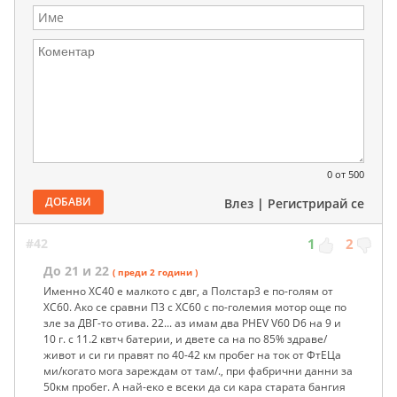
0
от 500
ДОБАВИ
Влез
|
Регистрирай се
#42
1
2
До 21 и 22
( преди 2 години )
Именно ХС40 е малкото с двг, а Полстар3 е по-голям от
ХС60. Ако се сравни П3 с ХС60 с по-големия мотор още по
зле за ДВГ-то отива. 22... аз имам два PHEV V60 D6 на 9 и
10 г. с 11.2 квтч батерии, и двете са на по 85% здраве/
живот и си ги правят по 40-42 км пробег на ток от ФтЕЦа
ми/когато мога зареждам от там/., при фабрични данни за
50км пробег. А най-еко е всеки да си кара старата бангия