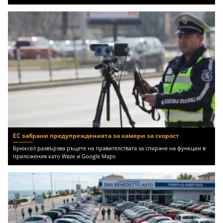
ЕС забрани предупрежденията за камери за скорост
Брюксел развързва ръцете на правителствата за спиране на функции в
приложения като Waze и Google Maps