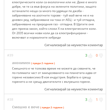
електрическите коли са екологични или не. Даже е много
добре, че те са във фокуса на зелените политики, защото
останалите неща са много по-удрящи по джоба -
забраняване на азотните торове - туй май вече не е на
дневен ред, забраняване на тока от АЕЦ - и туй отпадна,
забраняване на природния газ - отпадна. В Щатите оня
ден приеха закон, който сложи Х на електрическите коли.
От 2035 всички нови коли да са електрифицирани -
включват и нормалните хибриди
Сигнализирай за неуместен коментар
#39
3
0
анонимен
( преди 2 години )
Смешното е че толкова време не можете да схванете, че
по-голямата част от замърсяването на планетата идва от
горене независимо В коя индустрия. Борбата е срещу
горенето а не срещу двигателите с вътрешно горене.
Сигнализирай за неуместен коментар
#38
3
1
Смешно е вече
( преди 2 години )