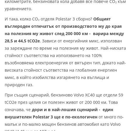
километрите, бензиновата кола добавя все повече CO₂ към
уравнението.
И така, колко CO₂ отделя Polestar 3 сборно?
Общият
въглероден отпечатък от производството му до края
на полезния му живот след 200 000 км - варира между
28,5 и 44,5 tCO2e
. Зависи от енергийния микс, използван
за зареждане по време на полезния му живот. Най-ниската
стойност съответства на използването на 100%
възобновяема електроенергия от вятърен тип, докато най-
високата стойност съответства на глобалния енергиен
микс, в който изобилства изгарянето на въглища и
природен газ.
При същия сценарий, бензиново Volvo XC40 ще отдели 59
tCO2e през целия си полезен живот от 200 000 км. Това
означава, че
дори и в най-лошия сценарий - един
внушителен Polestar 3 ще е по-екологичен
от много по-
малък и по-малко мощен бензинов автомобил като Volvo