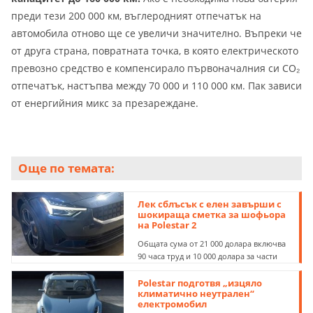
преди тези 200 000 км, въглеродният отпечатък на
автомобила отново ще се увеличи значително. Въпреки че
от друга страна, повратната точка, в която електрическото
превозно средство е компенсирало първоначалния си CO₂
отпечатък, настъпва между 70 000 и 110 000 км. Пак зависи
от енергийния микс за презареждане.
Още по темата:
Лек сблъсък с елен завърши с
шокираща сметка за шофьора
на Polestar 2
Общата сума от 21 000 долара включва
90 часа труд и 10 000 долара за части
Polestar подготвя „изцяло
климатично неутрален“
електромобил