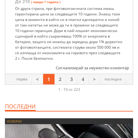
До 210
( преди 1 година )
От друга страна, при фотоволтаичната система имаш
гарантирана цена за следващите 10 години. Знаеш тази
цена в момента в който си я платил еднократно и никой
от там нататък не може да ти я промени за следващите
10 години гаранция. Дори в най-лошият икономически
сценарий в който съхраняваш 100% от енергията в
батерии, защото не можеш да заредиш дори 1% директно
от фотоволтаиците, системата струва около 500 000 лв и
се изплаща от икономията на горивото през следващите
2 г. После безплатно.
Сигнализирай за неуместен коментар
<
1
2
3
4
>
първа
последна
1 - 10 от 223
ПОСЛЕДНИ
НОВИНИ