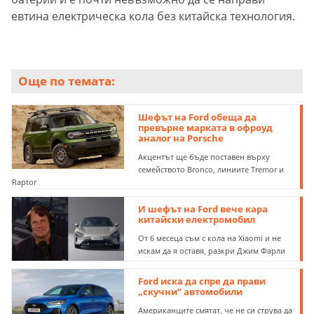
евтина електрическа кола без китайска технология.
Още по темата:
Шефът на Ford обеща да
превърне марката в офроуд
аналог на Porsche
Акцентът ще бъде поставен върху
семейството Bronco, линиите Tremor и
Raptor
И шефът на Ford вече кара
китайски електромобил
От 6 месеца съм с кола на Xiaomi и не
искам да я оставя, разкри Джим Фарли
Ford иска да спре да прави
„скучни“ автомобили
Американците смятат, че не си струва да