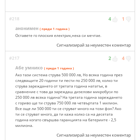
#218
4
1
анонимен
( преди 1 година )
Оставете го плоския електрик,нека си мечтае.
Сигнализирай за неуместен коментар
#217
2
4
Абе умнико
( преди 1 година )
Ако тази система струва 500 000 лв, Но всяка година през
следващите 20 години ти пести по 250 000 лв, колко ти
струва зареждането от третата година нататък, в
сравнение с това да зареждаш дизелови микробуси по
250 000 лв всяка година? На третата година зареждането
с гориво ще ти струва 750 000 лв четвъртата 1 милион.
Все още ли 500 000 ти се струват много на този фон? Ако
ти се струват много, да ти кажа колко са на десетата
година когато свършва гаранцията на батериите - 2,5
милиона.
Сигнализирай за неуместен коментар