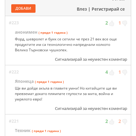
ДОБАВИ
Влез
|
Регистрирай се
#223
2
1
анонимен
( преди 1 година )
Форд, шевролет и буик се сетили че през 21 век все още
продуктите им са технологично напреднали колкото
Велико Търновски чушкопек.
Сигнализирай за неуместен коментар
#222
4
1
Японеца
( преди 1 година )
Ще ви дойде акъла в главите умни! Но китайците ще ви
превземат докато плямпате глупости за мита, война и
умрялото евро!
Сигнализирай за неуместен коментар
#221
2
2
Техник
( преди 1 година )