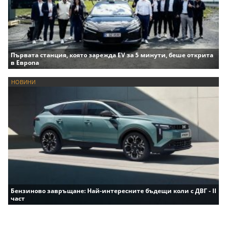
Първата станция, която зарежда EV за 5 минути, беше открита
в Европа
НОВИНИ
Бензиново завръщане: Най-интересните бъдещи коли с ДВГ - II
част