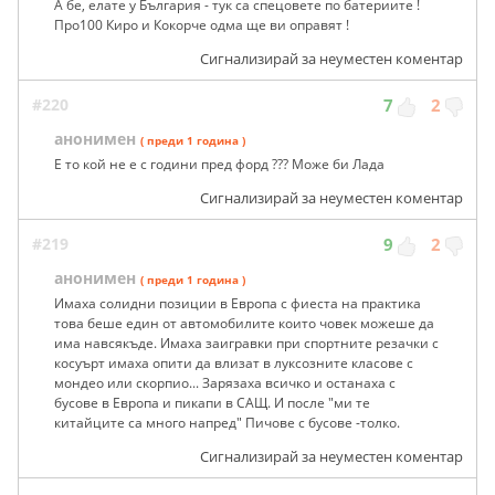
А бе, елате у България - тук са спецовете по батериите !
Про100 Киро и Кокорче одма ще ви оправят !
Сигнализирай за неуместен коментар
#220
7
2
анонимен
( преди 1 година )
Е то кой не е с години пред форд ??? Може би Лада
Сигнализирай за неуместен коментар
#219
9
2
анонимен
( преди 1 година )
Имаха солидни позиции в Европа с фиеста на практика
това беше един от автомобилите които човек можеше да
има навсякъде. Имаха заигравки при спортните резачки с
косуърт имаха опити да влизат в луксозните класове с
мондео или скорпио... Зарязаха всичко и останаха с
бусове в Европа и пикапи в САЩ. И после "ми те
китайците са много напред" Пичове с бусове -толко.
Сигнализирай за неуместен коментар