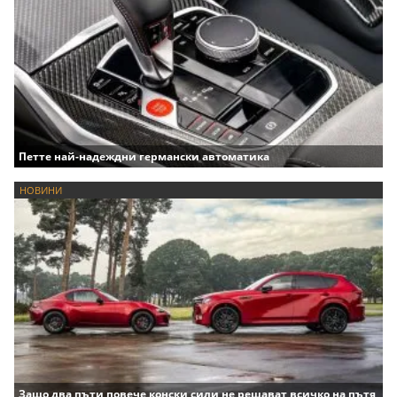
Петте най-надеждни германски автоматика
НОВИНИ
Защо два пъти повече конски сили не решават всичко на пътя