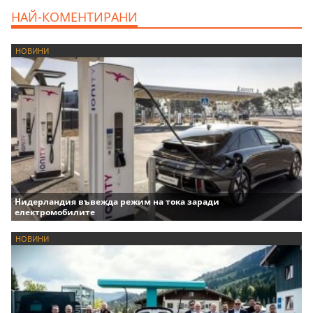
НАЙ-КОМЕНТИРАНИ
НОВИНИ
Нидерландия въвежда режим на тока заради
електромобилите
НОВИНИ