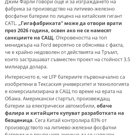
Джим Фарли говори още и за изграждането на
фабрика за производство на литиево-железно
фосфатни батерии по лиценз на китайския гигант
CATL.
„Гигафабриката“ може да отвори врати
през 2026 година, освен ако не се намесят
санкциите на САЩ.
Откровеността на топ
мениджъра на Ford вероятно се обяснява с факта,
че е крайно недоволен от действията на Тръмп,
които застрашават съвместен проект на стойност 3.5
милиарда долара.
Интересното е, че LFP батериите първоначално са
изобретени в Тексаския университет и технологията
е комерсиализирана в САЩ по време на ерата на
Обама. Американски стартъп, произвеждащ
батерии за електрически автомобили,
обаче
фалира и китайците купуват разработката на
безценица
. Сега Китай контролира 83% от
производството на литиево-железни фосфатни
батерии и е почти невъзможно да се направи