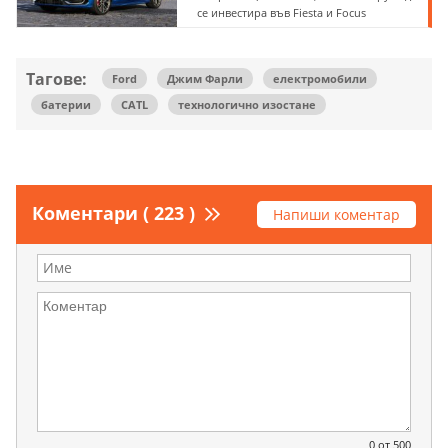
се инвестира във Fiesta и Focus
Тагове:
Ford
Джим Фарли
електромобили
батерии
CATL
технологично изостане
Коментари ( 223 )
Напиши коментар
0
от 500