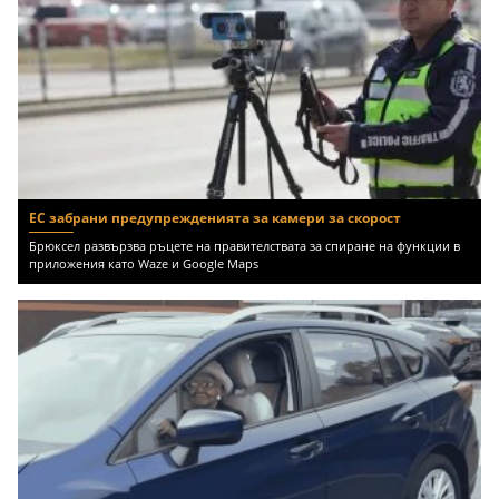
ЕС забрани предупрежденията за камери за скорост
Брюксел развързва ръцете на правителствата за спиране на функции в
приложения като Waze и Google Maps