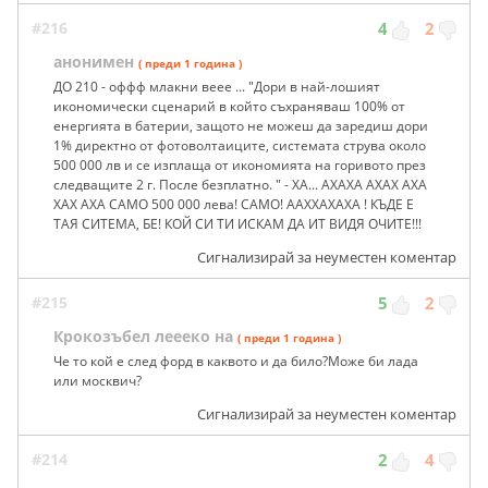
#216
4
2
анонимен
( преди 1 година )
ДО 210 - оффф млакни веее ... "Дори в най-лошият
икономически сценарий в който съхраняваш 100% от
енергията в батерии, защото не можеш да заредиш дори
1% директно от фотоволтаиците, системата струва около
500 000 лв и се изплаща от икономията на горивото през
следващите 2 г. После безплатно. " - ХА... АХАХА АХАХ АХА
ХАХ АХА САМО 500 000 лева! САМО! ААХХАХАХА ! КЪДЕ Е
ТАЯ СИТЕМА, БЕ! КОЙ СИ ТИ ИСКАМ ДА ИТ ВИДЯ ОЧИТЕ!!!
Сигнализирай за неуместен коментар
#215
5
2
Крокозъбел леееко на
( преди 1 година )
Че то кой е след форд в каквото и да било?Може би лада
или москвич?
Сигнализирай за неуместен коментар
#214
2
4