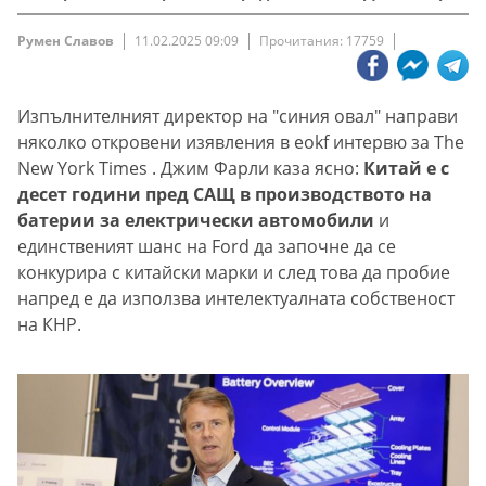
Румен Славов
11.02.2025 09:09
Прочитания: 17759
Изпълнителният директор на "синия овал" направи
няколко откровени изявления в eokf интервю за The
New York Times . Джим Фарли каза ясно:
Китай е с
десет години пред САЩ в производството на
батерии за електрически автомобили
и
единственият шанс на Ford да започне да се
конкурира с китайски марки и след това да пробие
напред е да използва интелектуалната собственост
на КНР.