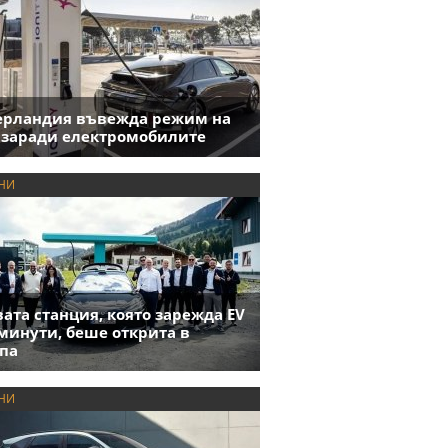
ерландия въвежда режим на
 заради електромобилите
НИ
ата станция, която зарежда EV
 минути, беше открита в
па
НИ