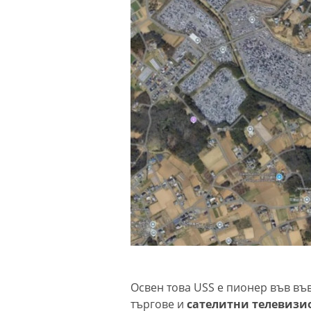
Освен това USS е пионер във в
търгове и
сателитни телевизи