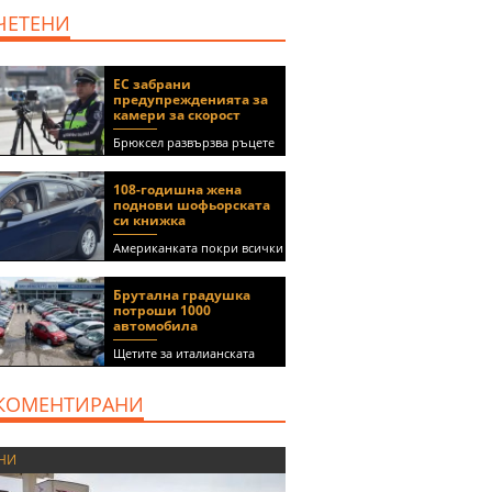
ЧЕТЕНИ
ЕС забрани
предупрежденията за
камери за скорост
Брюксел развързва ръцете
на правителствата за
спиране на функции в
108-годишна жена
приложения като Waze и
поднови шофьорската
Google Maps
си книжка
Американката покри всички
медицински изисквания, за
да получи документа
Брутална градушка
(ВИДЕО)
потроши 1000
автомобила
Щетите за италианската
автокъща се оценяват на 5
милиона евро
КОМЕНТИРАНИ
НИ