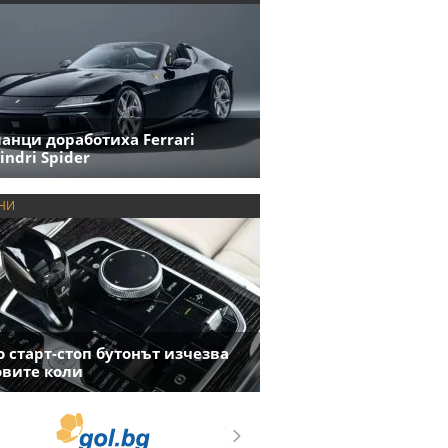
анци доработиха Ferrari
indri Spider
НИ
 старт-стоп бутонът изчезва
овите коли