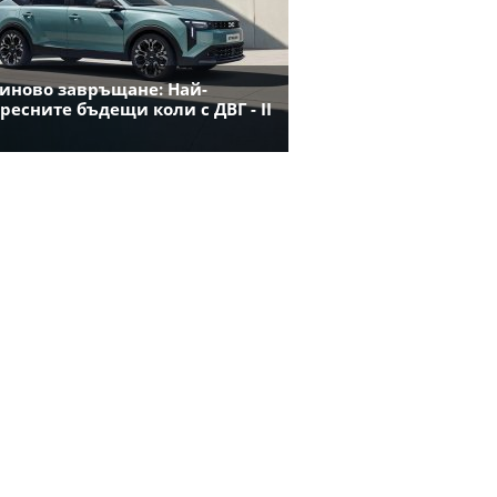
иново завръщане: Най-
ресните бъдещи коли с ДВГ - II