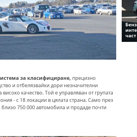
Бенз
инте
част
система за класифициране,
прецизно
ство и отбелязвайки дори незначителни
 високо качество. Той е управляван от групата
ония - с 18 локации в цялата страна. Само през
 близо 750 000 автомобила и продаде почти