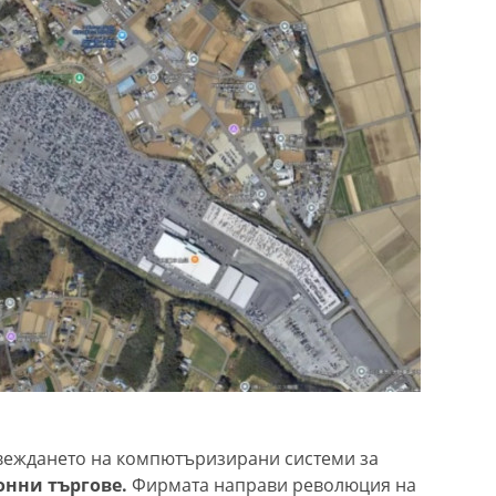
ъвеждането на компютъризирани системи за
онни търгове.
Фирмата направи революция на