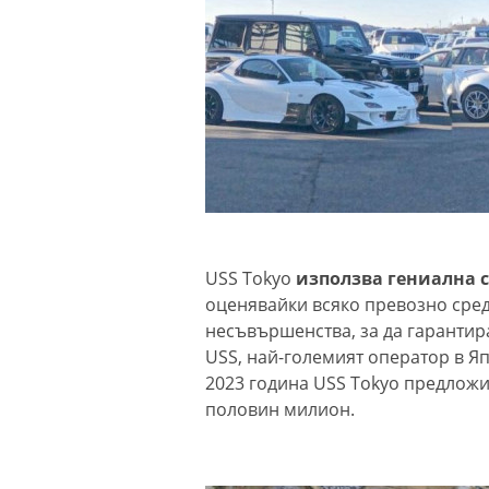
USS Tokyo
използва гениална 
оценявайки всяко превозно сред
несъвършенства, за да гарантира
USS, най-големият оператор в Яп
2023 година USS Tokyo предложи
половин милион.