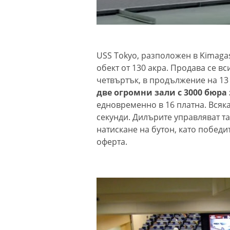
Винисиус Жуни
преподписа с 
(Мадрид)
USS Tokyo, разположен в Kimagas
обект от 130 акра. Продава се вс
ЦСКА удари с 3
четвъртък, в продължение на 13 
като гост
две огромни зали с 3000 бюра
едновременно в 16 платна. Всяк
секунди. Дилърите управляват та
Тъжна вест! П
натискане на бутон, като победи
голямо име в
оферта.
медицината
Златото стигна
долара за унци