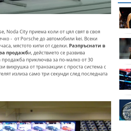
ор
продава, Двустаен
Реал
апартамент, 59 m2
София, Люлин 3, 117000
EUR
e, Noda City приема коли от цял свят в своя
ичко - от Porsche до автомобили kei. Всеки
:0 Макаби
продава, Тристаен
часа, мястото кипи от сделки.
Разпръснати в
апартамент, 89 m2
София, Младост 4,
 за продажб
и, действието се развива
250000 EUR
а продажба приключва за по-малко от 30
зи вихрушка от транзакции с проста система с
очина
продава, Тристаен
телят излиза само три секунди след последната
апартамент, 116 m2
София, Манастирски
ливади Запад, 319000
EUR
 до 4295
продава, Двустаен
я
апартамент, 68 m2
София, Дружба 1, 167900
EUR