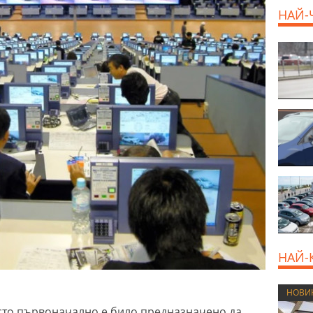
дава под наем,
НАЙ-
Двустаен апартамент,
70 m2 София,
Манастирски Ливади,
800 EUR
НАЙ-
НОВИ
то първоначално е било предназначено да