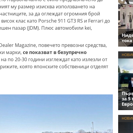
амият му размер изисква използването на
участниците, за да оглеждат огромния брой
висок клас като Porsche 911 GT3 RS и Ferrari до
шен пазар (JDM). Плюс автомобили kei,
Нид
тока
ealer Magazine, повечето превозни средства,
ки марки,
се показват в безупречно
НОВИ
на по 20-30 години изглеждат като излезли от
 грижите, която японските собственици отделят
Първ
за 5
Евро
НОВИ