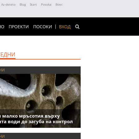
Az-deteto
Blog
Start
Posoka
Boec
НО
ПРОЕКТИ
ПОСОКИ
ВХОД
ЕДНИ
НИ
 малко мръсотия върху
та води до загуба на контрол
НИ