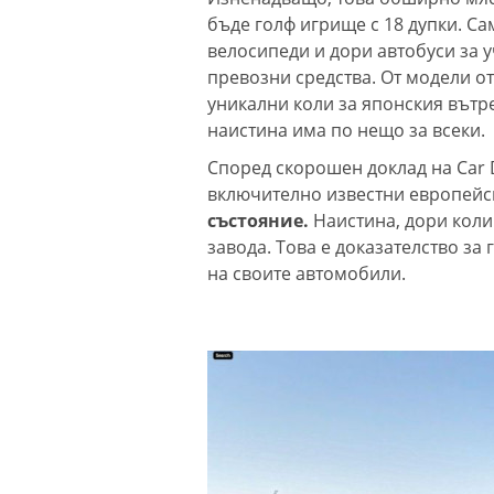
бъде голф игрище с 18 дупки. С
велосипеди и дори автобуси за 
превозни средства. От модели от 
уникални коли за японския вътре
наистина има по нещо за всеки.
Според скорошен доклад на Car D
включително известни европейс
състояние.
Наистина, дори коли 
завода. Това е доказателство за
на своите автомобили.