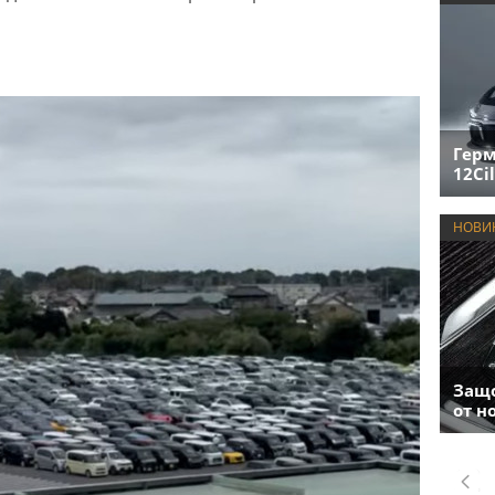
Герм
12Cil
НОВИ
Защо
от н