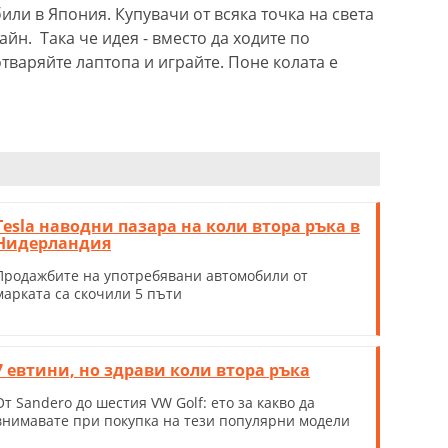
ли в Япония. Купувачи от всяка точка на света
айн. Така че идея - вместо да ходите по
тваряйте лаптопа и играйте. Поне колата е
Tesla наводни пазара на коли втора ръка в
Нидерландия
Продажбите на употребявани автомобили от
марката са скочили 5 пъти
7 евтини, но здрави коли втора ръка
От Sandero до шестия VW Golf: eто за какво да
внимавате при покупка на тези популярни модели