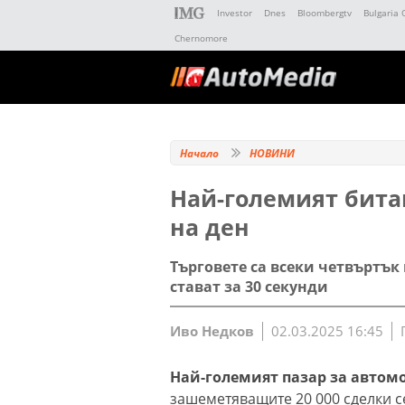
Investor
Dnes
Bloombergtv
Bulgaria 
Chernomore
Начало
НОВИНИ
Най-големият битак
на ден
Търговете са всеки четвъртък
стават за 30 секунди
Иво Недков
02.03.2025 16:45
Най-големият пазар за автом
зашеметяващите 20 000 сделки с