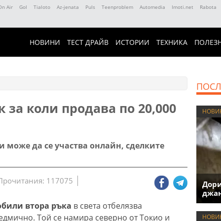
On Air
Gol
Tialoto
Az-jenata
Puls
Teenproblem
Automedia
Imoti.net
Rabota
НОВИНИ
ТЕСТ ДРАЙВ
ИСТОРИИ
ТЕХНИКА
ПОЛЕЗ
ПОСЛ
 за коли продава по 20,000
НОВИ
 и може да се участва онлайн, сделките
Прочитания: 117075
Дори
джан
обили втора ръка
в света отбелязва
едмично. Той се намира северно от Токио и
НОВИ