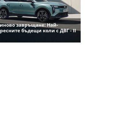
иново завръщане: Най-
ресните бъдещи коли с ДВГ - II