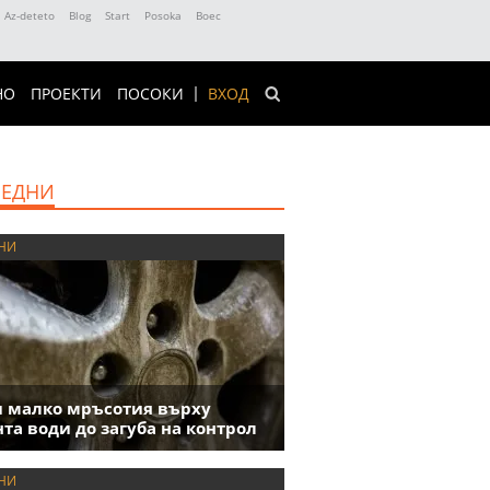
Az-deteto
Blog
Start
Posoka
Boec
НО
ПРОЕКТИ
ПОСОКИ
ВХОД
ЕДНИ
НИ
 малко мръсотия върху
та води до загуба на контрол
НИ