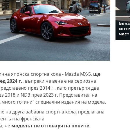
Бенз
инте
част
чна японска спортна кола - Mazda MX-5,
ще
д 2024 г.,
въпреки че вече е на сериозна
едставено през 2014 г., като претърпя две
з 2018 и ND3 през 2023 г. Представител на
 „много готини“ специални издания на модела.
е на друга забавна спортна кола, предлагана
дентът на френската
а, че
моделът не отговаря на новите