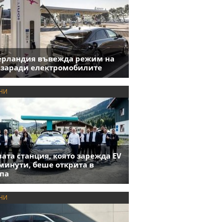
ерландия въвежда режим на
 заради електромобилите
НИ
ата станция, която зарежда EV
 минути, беше открита в
па
НИ