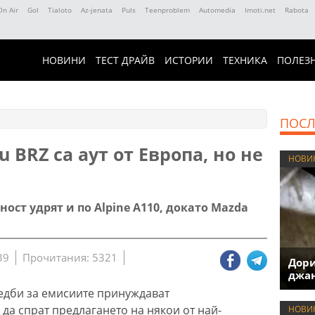
On Air
Gol
Tialoto
Az-jenata
Puls
Teenproblem
Automedia
Imoti.net
Rabota
НОВИНИ
ТЕСТ ДРАЙВ
ИСТОРИИ
ТЕХНИКА
ПОЛЕЗ
ПОСЛ
u BRZ са аут от Европа, но не
НОВИ
ост удрят и по Alpine A110, докато Mazda
39
Прочитания: 5321
Дори
джан
едби за емисиите принуждават
да спрат предлагането на някои от най-
НОВИ