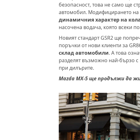
безопасност, това не само ще ст
автомобил. Модифицирането на 
динамичния характер на кол
насочена водача, която всеки по
Новият стандарт GSR2 ще попреч
поръчки от нови клиенти за GR8
склад автомобили
. А това озн
разделят възможно най-бързо с 
при дилърите.
Mazda MX-5 ще продължи да ж