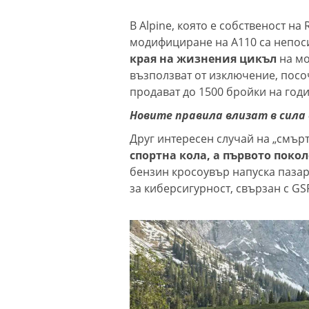
В Alpine, която е собственост на 
модифициране на A110 са непо
края на жизнения цикъл
на мо
възползват от изключение, посо
продават до 1500 бройки на годи
Новите правила влизат в сила
Друг интересен случай на „смърт
спортна кола, а първото поко
бензин кросоувър напуска пазар
за киберсигурност, свързан с GS