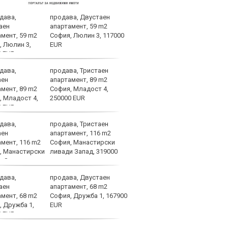
продава, Двустаен
Левс
апартамент, 59 m2
тежк
София, Люлин 3, 117000
нача
EUR
Бълг
продава, Тристаен
Левс
апартамент, 89 m2
Пло
София, Младост 4,
250000 EUR
продава, Тристаен
Лошо
апартамент, 116 m2
ще п
София, Манастирски
във 
ливади Запад, 319000
продава, Двустаен
Брун
апартамент, 68 m2
меди
София, Дружба 1, 167900
Севе
EUR