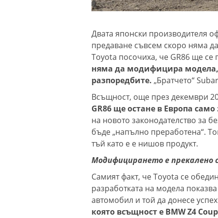
Двата японски производителя оф
предаване съвсем скоро няма да 
Toyota посочиха, че GR86 ще се
няма да модифицира модела, 
разпоредбите.
„Братчето“ Subar
Всъщност, още през декември 202
GR86 ще остане в Европа само 
на новото законодателство за бе
бъде „напълно преработена“. То
тъй като е е нишов продукт.
Модифицирането е прекалено 
Самият факт, че Toyota се обеди
разработката на модела показва 
автомобил и той да донесе успе
която всъщност е BMW Z4 Coup