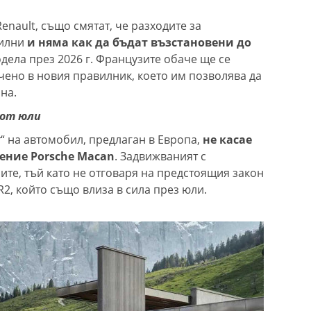
Renault, също смятат, че разходите за
силни
и няма как да бъдат възстановени до
дела през 2026 г. Французите обаче ще се
чено в новия правилник, което им позволява да
на.
 от юли
“ на автомобил, предлаган в Европа,
не касае
ление Porsche Macan
. Задвижваният с
ите, тъй като не отговаря на предстоящия закон
R2, който също влиза в сила през юли.