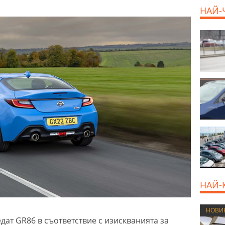
НАЙ-
800 E
НАЙ-
НОВИ
едат GR86 в съответствие с изискванията за