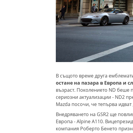
В същото време друга емблемати
остане на пазара в Европа и сле
възраст. Поколението ND беше пр
сериозни актуализации - ND2 пре
Mazda посочи, че тепърва идват
Внедряването на GSR2 ще повлия
Европа - Alpine A110. Вицепрези
компания Роберто Бенето призн