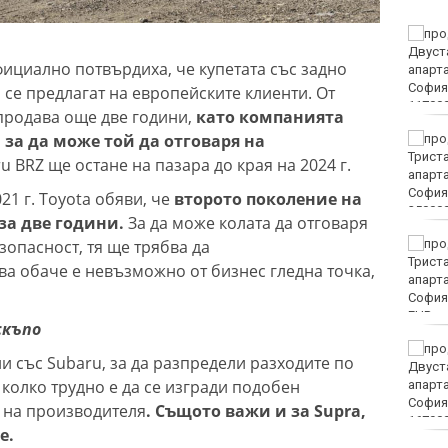
Винисиус Жуниор
преподписа с Реал
ициално потвърдиха, че купетата със задно
(Мадрид)
се предлагат на европейските клиенти. От
 продава още две години,
като компанията
за да може той да отговаря на
ЦСКА удари с 3:0 Макаби
като гост
u BRZ ще остане на пазара до края на 2024 г.
1 г. Toyota обяви, че
второто поколение на
за две години.
За да може колата да отговаря
зопасност, тя ще трябва да
Тъжна вест! Почина
голямо име в
ва обаче е невъзможно от бизнес гледна точка,
медицината
EUR
скъпо
Златото стигна до 4295
ни със Subaru, за да разпредели разходите по
долара за унция
колко трудно е да се изгради подобен
х на производителя
. Същото важи и за Supra,
e.