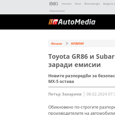
Investor
Dnes
Bloombergtv
Bulgaria 
Chernomore
Начало
НОВИНИ
Toyota GR86 и Subar
заради емисии
Новите разпоредби за безопасн
MX-5 остава
Петър Захариев
08.02.2024 07:
Обикновено по-строгите разпор
производителите на автомобили 