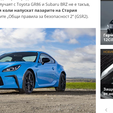
учаят с Toyota GR86 и Subaru BRZ не е такъв,
и коли напускат пазарите на Стария
ите „Общи правила за безопасност 2“ (GSR2).
Герм
12Cil
НОВИ
Защо
от н