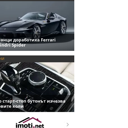
анци доработиха Ferrari
indri Spider
НИ
 старт-стоп бутонът изчезва
овите коли