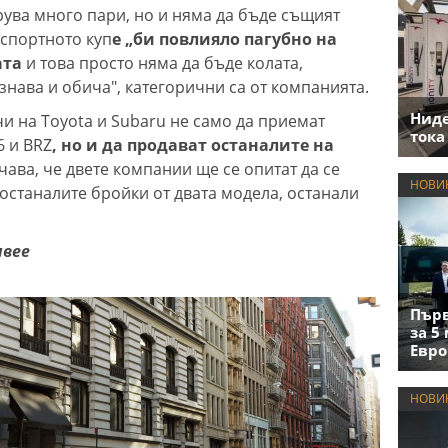
рува много пари, но и няма да бъде същият
спортното куп
е „би повлияло пагубно на
ата
и това просто няма да бъде колата,
знава и обича", категорични са от компанията.
Нид
и на Toyota и Subaru не само да приемат
тока
6 и BRZ
, но и да продават останалите на
ачава, че двете компании ще се опитат да се
НОВИ
останалите бройки от двата модела, останали
ивее
Първ
за 5
Евро
НОВИ