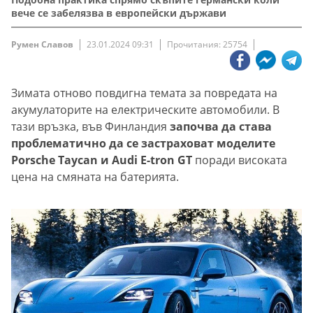
вече се забелязва в европейски държави
Румен Славов
23.01.2024 09:31
Прочитания: 25754
Зимата отново повдигна темата за повредата на
акумулаторите на електрическите автомобили. В
тази връзка, във Финландия
започва да става
проблематично да се застраховат моделите
Porsche Taycan и Audi E-tron GT
поради високата
цена на смяната на батерията.