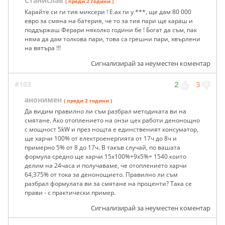
Станислав
( преди 2 години )
Карайте си ги тия миксери ! Е.ах ги у ***, ще дам 80 000
евро за смяна на батерия, че то за тия пари ще караш и
поддържаш Ферари няколко години бе ! Богат да съм, пак
няма да дам толкова пари, това са грешни пари, хвърлени
на вятъра !!!
Сигнализирай за неуместен коментар
#103
2
3
анонимен
( преди 2 години )
Да видим правилно ли съм разбрал методиката ви на
смятане. Ако отоплението на онзи цех работи денонощно
с мощност 5kW и през нощта е единственият консуматор,
ще харчи 100% от електроенергията от 17ч до 8ч и
примерно 5% от 8 до 17ч. В такъв случай, по вашата
формула средно ще харчи 15х100%+9х5%= 1540 които
делим на 24часа и получаваме, че отоплението харчи
64,375% от тока за денонощието. Правилно ли съм
разбрал формулата ви за смятане на проценти? Така се
прави - с практически пример.
Сигнализирай за неуместен коментар