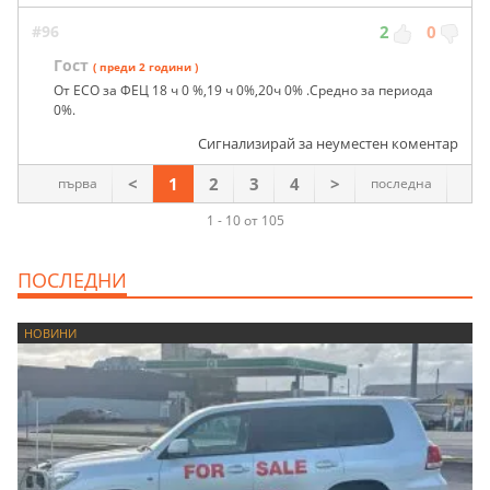
#96
2
0
Гост
( преди 2 години )
От ЕСО за ФЕЦ 18 ч 0 %,19 ч 0%,20ч 0% .Средно за периода
0%.
Сигнализирай за неуместен коментар
<
1
2
3
4
>
първа
последна
1 - 10 от 105
ПОСЛЕДНИ
НОВИНИ