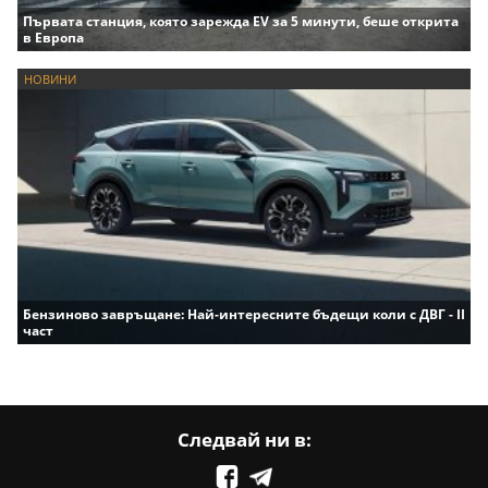
Първата станция, която зарежда EV за 5 минути, беше открита
в Европа
НОВИНИ
Бензиново завръщане: Най-интересните бъдещи коли с ДВГ - II
част
Следвай ни в: