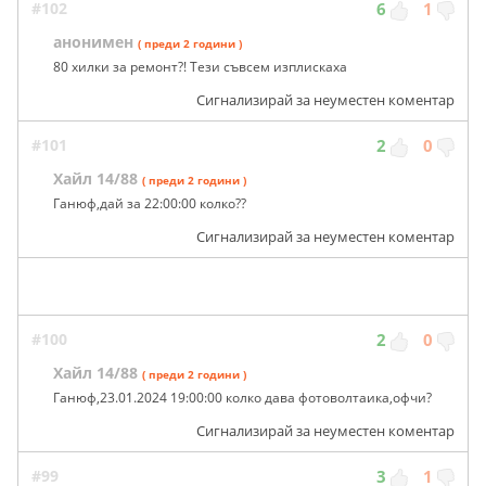
#102
6
1
анонимен
( преди 2 години )
80 хилки за ремонт?! Тези съвсем изплискаха
Сигнализирай за неуместен коментар
#101
2
0
Хайл 14/88
( преди 2 години )
Ганюф,дай за 22:00:00 колко??
Сигнализирай за неуместен коментар
#100
2
0
Хайл 14/88
( преди 2 години )
Ганюф,23.01.2024 19:00:00 колко дава фотоволтаика,офчи?
Сигнализирай за неуместен коментар
#99
3
1