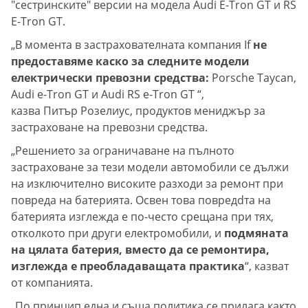
"сестринските" версии на модела Audi E-Tron GT и RS
E-Tron GT.
„В момента в застрахователната компания If
не
предоставяме каско за следните модели
електрически превозни средства:
Porsche Taycan,
Audi e-Tron GT и Audi RS e-Tron GT “,
казва Питър Розелиус, продуктов мениджър за
застраховане на превозни средства.
„Решението за ограничаване на пълното
застраховане за тези модели автомобили се дължи
на изключително високите разходи за ремонт при
повреда на батерията. Освен това повредdта на
батерията изглежда е по-често срещана при тях,
отколкото при други електромобили, и
подмяната
на цялата батерия, вместо да се ремонтира,
изглежда е преобладаващата практика
“, казват
от компанията.
„По принцип една и съща политика се прилага както