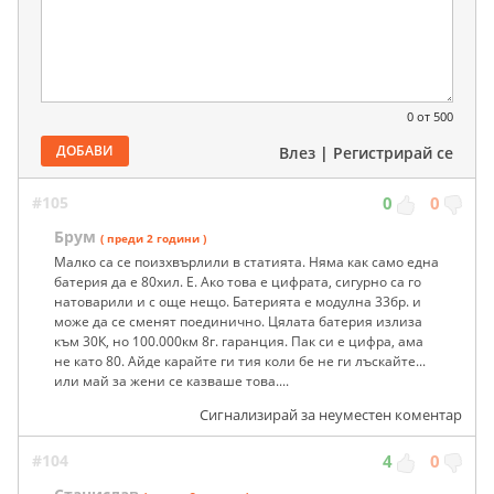
0
от 500
ДОБАВИ
Влез
|
Регистрирай се
#105
0
0
Брум
( преди 2 години )
Малко са се поизхвърлили в статията. Няма как само една
батерия да е 80хил. Е. Ако това е цифрата, сигурно са го
натоварили и с още нещо. Батерията е модулна 33бр. и
може да се сменят поединично. Цялата батерия излиза
към 30К, но 100.000км 8г. гаранция. Пак си е цифра, ама
не като 80. Айде карайте ги тия коли бе не ги лъскайте...
или май за жени се казваше това....
Сигнализирай за неуместен коментар
#104
4
0