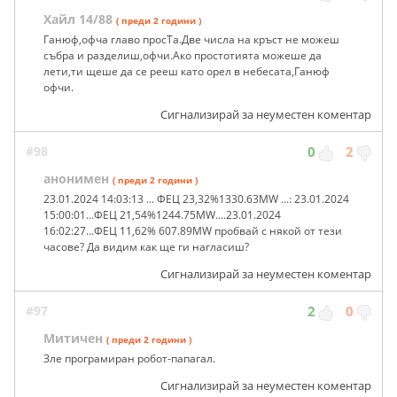
Хайл 14/88
( преди 2 години )
Ганюф,офча главо просТа.Две числа на кръст не можеш
събра и разделиш,офчи.Ако простотията можеше да
лети,ти щеше да се рееш като орел в небесата,Ганюф
офчи.
Сигнализирай за неуместен коментар
#98
0
2
анонимен
( преди 2 години )
23.01.2024 14:03:13 ... ФЕЦ 23,32%1330.63MW ...: 23.01.2024
15:00:01...ФЕЦ 21,54%1244.75MW....23.01.2024
16:02:27...ФЕЦ 11,62% 607.89MW пробвай с някой от тези
часове? Да видим как ще ги нагласиш?
Сигнализирай за неуместен коментар
#97
2
0
Митичен
( преди 2 години )
Зле програмиран робот-папагал.
Сигнализирай за неуместен коментар