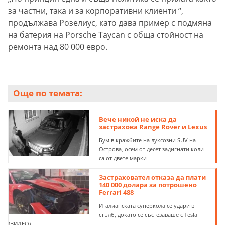
за частни, така и за корпоративни клиенти “,
продължава Розелиус, като дава пример с подмяна
на батерия на Porsche Taycan с обща стойност на
ремонта над 80 000 евро.
Още по темата:
Вече никой не иска да
застрахова Range Rover и Lexus
Бум в кражбите на луксозни SUV на
Острова, осем от десет задигнати коли
са от двете марки
Застраховател отказа да плати
140 000 долара за потрошено
Ferrari 488
Италианската суперкола се удари в
стълб, докато се състезаваше с Tesla
(ВИДЕО)