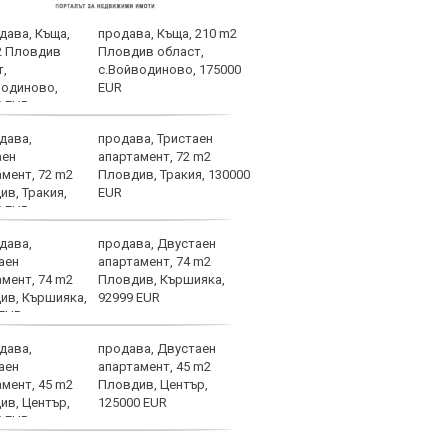
продава, Къща, 210 m2
Огро
Пловдив област,
ЦСКА
с.Войводиново, 175000
EUR
продава, Тристаен
Лиде
апартамент, 72 m2
Нико
Пловдив, Тракия, 130000
отпл
EUR
труд
продава, Двустаен
Теро
апартамент, 74 m2
взри
Пловдив, Кършияка,
свет
92999 EUR
продава, Двустаен
След
апартамент, 45 m2
надъ
Пловдив, Център,
в Со
125000 EUR