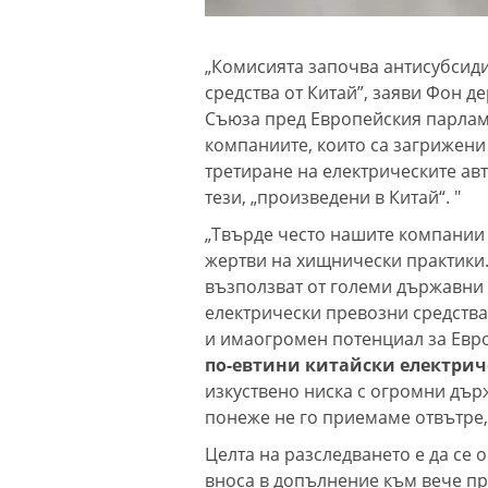
„Комисията започва антисубсид
средства от Китай”, заяви Фон д
Съюза пред Европейския парламе
компаниите, които са загрижени
третиране на електрическите ав
тези, „произведени в Китай“. "
„Твърде често нашите компании 
жертви на хищнически практики. 
възползват от големи държавни 
електрически превозни средства
и имаогромен потенциал за Евр
по-евтини китайски електри
изкуствено ниска с огромни дър
понеже не го приемаме отвътре,
Целта на разследването е да се
вноса в допълнение към вече при