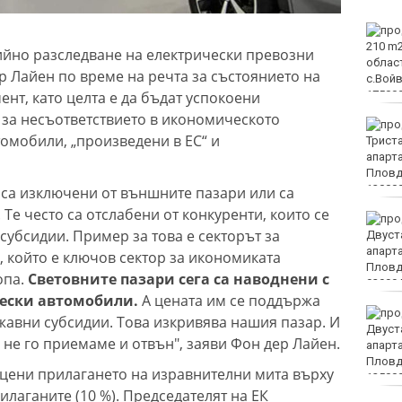
Вижте защо някои хора
са като магнити за
ийно разследване на електрически превозни
комарите, а други се
ер Лайен по време на речта за състоянието на
разминават с
нт, като целта е да бъдат успокоени
ухапванията им
 за несъответствието в икономическото
"Изкуството на Джън-
томобили, „произведени в ЕС“ и
Шан-Жен" отново е във
Варна
са изключени от външните пазари или са
Те често са отслабени от конкуренти, които се
Какво време ни очаква
субсидии. Пример за това е секторът за
в събота?
, който е ключов сектор за икономиката
опа.
Световните пазари сега са наводнени с
чески автомобили.
А цената им се поддържа
Затварят за кратко ул.
жавни субсидии. Това изкривява нашия пазар. И
„Вълноломна“ в неделя
 не го приемаме и отвън", заяви Фон дер Лайен.
 оцени прилагането на изравнителни мита върху
лаганите (10 %). Председателят на ЕК