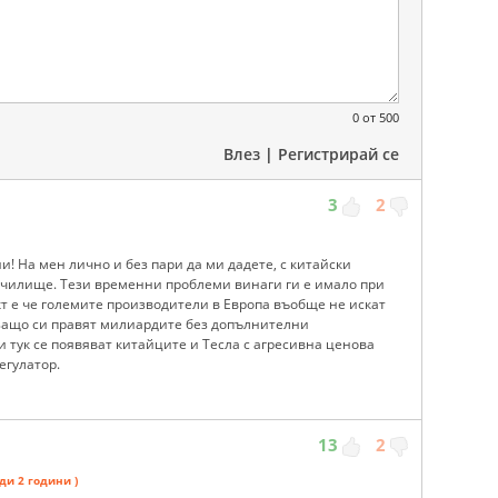
0
от 500
Влез
|
Регистрирай се
3
2
и! На мен лично и без пари да ми дадете, с китайски
 училище. Тези временни проблеми винаги ги е имало при
кт е че големите производители в Европа въобще не искат
защо си правят милиардите без допълнителни
и тук се появяват китайците и Тесла с агресивна ценова
егулатор.
13
2
еди 2 години )