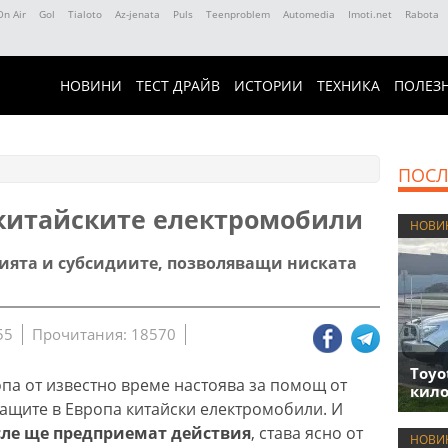
On Air
Gol
Tialoto
Az-jenata
Puls
Teenproblem
Automedia
Imoti.net
Rabota
НОВИНИ
ТЕСТ ДРАЙВ
ИСТОРИИ
ТЕХНИКА
ПОЛЕЗ
ПОСЛ
 китайските електромобили
НОВИ
вията и субсидиите, позволяващи ниската
55
Прочитания: 18570
Toyo
па от известно време настоява за помощ от
кило
защите в Европа китайски електромобили. И
осле ще предприемат действия
, става ясно от
НОВИ