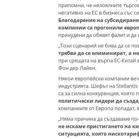
припомни, че нелоялните търгов
негативно на ЕС в бизнеса със с
Благодарение на субсидиранет
компании са прогонили европ
принудени да обявят фалит и да 
„Този сценарий не бива да се п
трябва да се елиминират, а не
при срещата на върпа ЕС-Китай в
Фон дер Лайен.
Някои европейски компании веч
индустрията. Шефът на Stellantis
са за силна конкуренция, която
политически лидери да създа
компаниите от Европа попадат, к
„Няма причина да създаваме по-д
не искаме пристигането на к
ситуацията, която нискотар