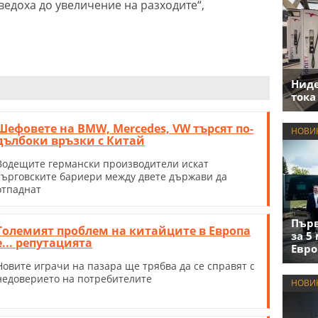
ведоха до увеличение на разходите“,
Нид
тока
Шефовете на BMW, Mercedes, VW търсят по-
НОВИ
дълбоки връзки с Китай
Водещите германски производители искат
търговските бариери между двете държави да
отпаднат
Първ
Големият проблем на китайците в Европа
за 5
е... репутацията
Евро
Новите играчи на пазара ще трябва да се справят с
недоверието на потребителите
НОВИ