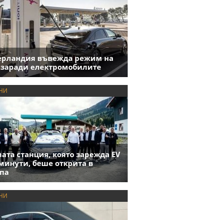
ерландия въвежда режим на
 заради електромобилите
НИ
ата станция, която зарежда EV
 минути, беше открита в
па
НИ