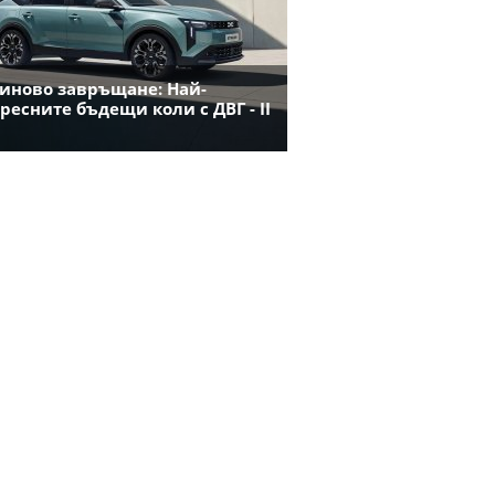
иново завръщане: Най-
ресните бъдещи коли с ДВГ - II