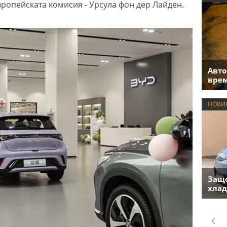
вропейската комисия - Урсула фон дер Лайден.
Авто
врем
НОВИ
Защо
хлад