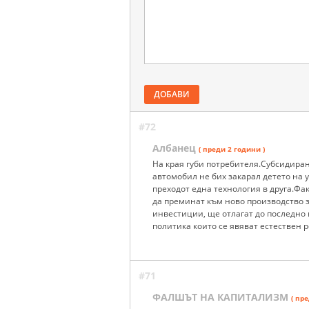
ДОБАВИ
#72
Албанец
( преди 2 години )
На края губи потребителя.Субсидиран
автомобил не бих закарал детето на
преходот една технология в друга.Фа
да преминат към ново производство 
инвестиции, ще отлагат до последно 
политика които се явяват естествен р
#71
ФАЛШЪТ НА КАПИТАЛИЗМ
( пр