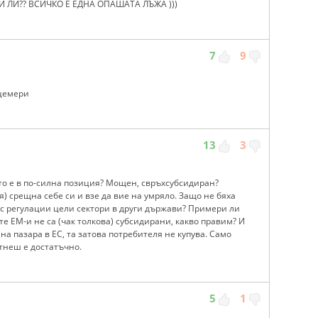
 ЛИ?? ВСИЧКО Е ЕДНА ОПАШАТА ЛЪЖА )))
7
9
цемери
13
3
йто е в по-силна позиция? Мощен, свръхсубсидиран?
 срещна себе си и взе да вие на умряло. Защо не бяха
 с регулации цели сектори в други държави? Примери ли
ите ЕМ-и не са (чак толкова) субсидирани, какво правим? И
а пазара в ЕС, та затова потребителя не купува. Само
тнеш е достатъчно.
5
1