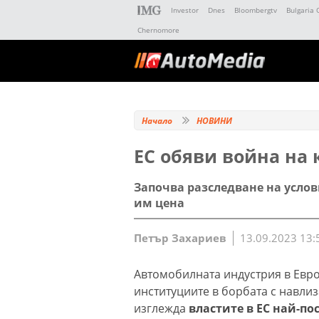
Investor
Dnes
Bloombergtv
Bulgaria 
Chernomore
Начало
НОВИНИ
ЕС обяви война на
Започва разследване на усло
им цена
Петър Захариев
13.09.2023 13:
Автомобилната индустрия в Евро
институциите в борбата с навли
изглежда
властите в ЕС най-п