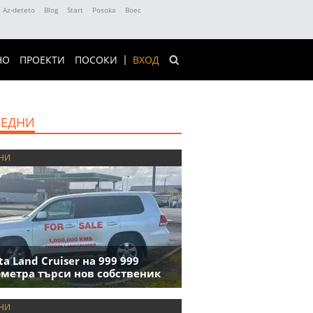
Az-deteto
Blog
Start
Posoka
Boec
НО
ПРОЕКТИ
ПОСОКИ
ВХОД
ЕДНИ
НИ
ta Land Cruiser на 999 999
метра търси нов собственик
НИ