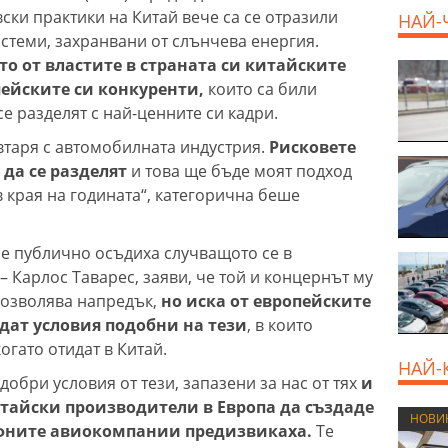
ски практики на Китай вече са се отразили
НАЙ-
истеми, захранвани от слънчева енергия.
о от властите в страната си китайските
ейските си конкуренти,
които са били
се разделят с най-ценните си кадри.
овтаря с автомобилната индустрия.
Рисковете
 да се разделят
и това ще бъде моят подход
 края на годината“, категорична беше
е публично осъдиха случващото се в
 – Карлос Таварес, заяви, че той и концернът му
 позволява напредък,
но иска от европейските
дат условия подобни на тези
, в които
огато отидат в Китай.
НАЙ-
обри условия от тези, запазени за нас от тях
и
итайски производители в Европа да създаде
НОВИ
ифните авиокомпании предизвикаха.
Те