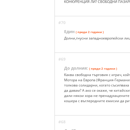
КОНКУРЕНЦИЯ ЛИ? СВОБОДНИ ПАЗАРИ
#70
Един
( преди 2 години )
Долни,гнусни западноевропейски ли
#69
До долния:
( преди 2 години )
Каква свободна търговия с играч, ко
Мотора на Европа (Франция-Германия)
толкова солидарни, когато съсипваха
да давам? А ако се окаже, че китайск
дали някои хора не пренадухацените н
кошера с въглеродните емисии да ри
#68