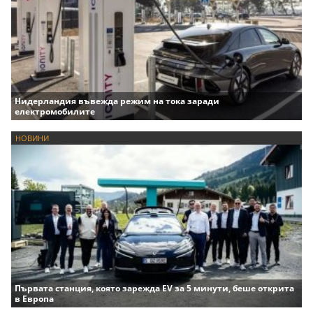
Нидерландия въвежда режим на тока заради
електромобилите
НОВИНИ
Първата станция, която зарежда EV за 5 минути, беше открита
в Европа