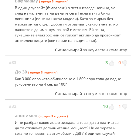
Бафмааму
( преди 3 години )
В един друг сайт (български) в петък изледе новина, че
след намаленията на цените сега Тесла пък ги били
повишили (поне на някои модели). Като за фирма без
маркетингов отдел, добре ги отразяват, както винаги, но
важното е да има шум покрай името им. Ей ги на,
тукашните електрофили се грижат активно да провокират
антиелектриците (които сме на същия акъл).
Сигнализирай за неуместен коментар
#33
3
0
До 30
( преди 3 години )
Как 3 000 евро като обикновено е 1 800 евро това да падне
ускорението на 4 сек до 100?
Сигнализирай за неуместен коментар
#32
10
1
анонимен
( преди 3 години )
И не разбрах какво лошо виждаш в това, да си платиш за
да ти отключат допълнителна мощност? Нима хората и
сега не го правят с автомобили с ДВГ? В единия случай