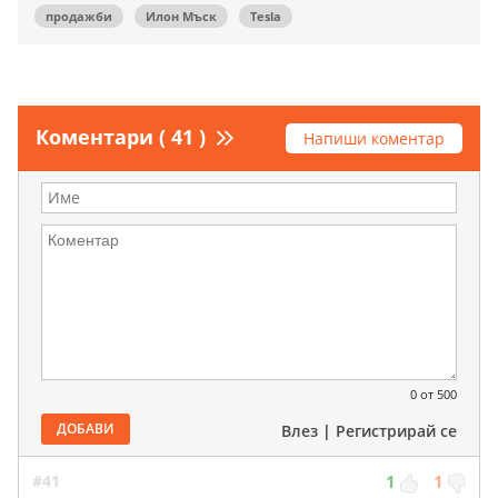
продажби
Илон Мъск
Tesla
Коментари ( 41 )
Напиши коментар
0
от 500
ДОБАВИ
Влез
|
Регистрирай се
#41
1
1