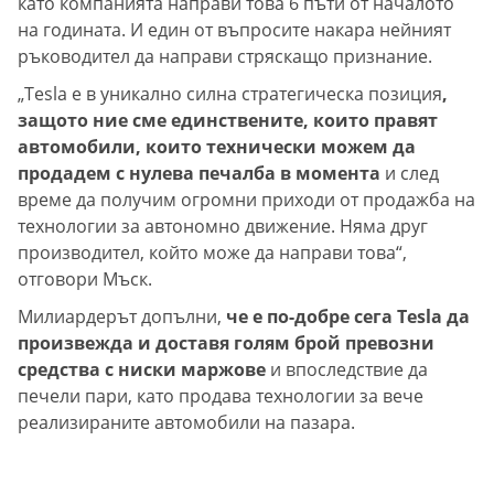
като компанията направи това 6 пъти от началото
на годината. И един от въпросите накара нейният
ръководител да направи стряскащо признание.
„Tesla е в уникално силна стратегическа позиция
,
защото ние сме единствените, които правят
автомобили, които технически можем да
продадем с нулева печалба в момента
и след
време да получим огромни приходи от продажба на
технологии за автономно движение. Няма друг
производител, който може да направи това“,
отговори Мъск.
Милиардерът допълни,
че е по-добре сега Tesla да
произвежда и доставя голям брой превозни
средства с ниски маржове
и впоследствие да
печели пари, като продава технологии за вече
реализираните автомобили на пазара.