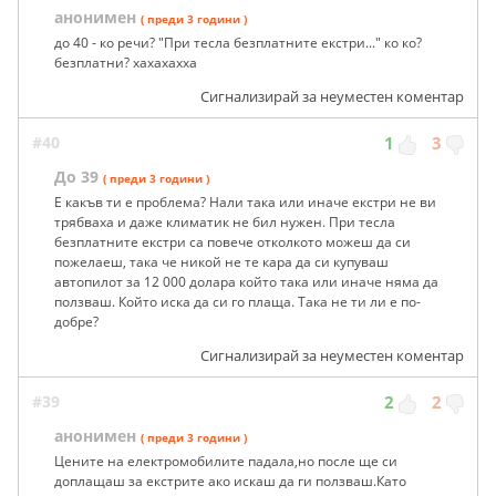
анонимен
( преди 3 години )
до 40 - ко речи? "При тесла безплатните екстри..." ко ко?
безплатни? хахахахха
Сигнализирай за неуместен коментар
#40
1
3
До 39
( преди 3 години )
Е какъв ти е проблема? Нали така или иначе екстри не ви
трябваха и даже климатик не бил нужен. При тесла
безплатните екстри са повече отколкото можеш да си
пожелаеш, така че никой не те кара да си купуваш
автопилот за 12 000 долара който така или иначе няма да
ползваш. Който иска да си го плаща. Така не ти ли е по-
добре?
Сигнализирай за неуместен коментар
#39
2
2
анонимен
( преди 3 години )
Цените на електромобилите падала,но после ще си
доплащаш за екстрите ако искаш да ги ползваш.Като