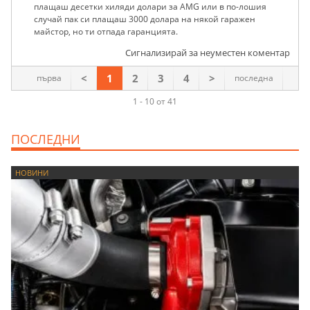
плащаш десетки хиляди долари за AMG или в по-лошия
случай пак си плащаш 3000 долара на някой гаражен
майстор, но ти отпада гаранцията.
Сигнализирай за неуместен коментар
<
1
2
3
4
>
първа
последна
1 - 10 от 41
ПОСЛЕДНИ
НОВИНИ