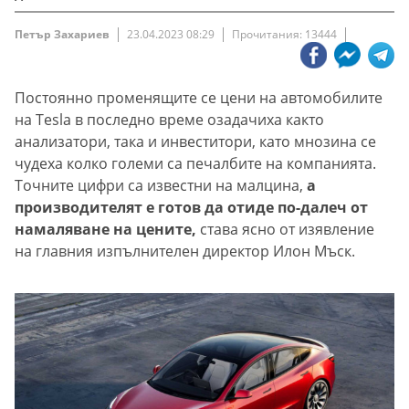
Петър Захариев
23.04.2023 08:29
Прочитания: 13444
Постоянно променящите се цени на автомобилите
на Tesla в последно време озадачиха както
анализатори, така и инвеститори, като мнозина се
чудеха колко големи са печалбите на компанията.
Точните цифри са известни на малцина,
а
производителят е готов да отиде по-далеч от
намаляване на цените,
става ясно от изявление
на главния изпълнителен директор Илон Мъск.