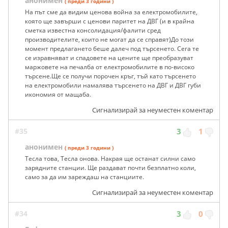
анонимен
( преди 3 години )
На път сме да видим ценова война за електромобилите,
която ще завърши с ценови паритет на ДВГ (и в крайна
сметка известна консолидация/фалити сред
производителите, които не могат да се справят)До този
момент предлагането беше далеч под търсенето. Сега те
се изравняват и спадовете на цените ще преобразуват
маржовете на печалба от електромобилите в по-високо
търсене.Ще се получи порочен кръг, тъй като търсенето
на електромобили намалява търсенето на ДВГ и ДВГ губи
икономия от мащаба.
Сигнализирай за неуместен коментар
#35
3
1
анонимен
( преди 3 години )
Тесла това, Тесла онова. Накрая ще останат силни само
зарядните станции. Ще раздават почти безплатно коли,
само за да им зареждаш на станциите.
Сигнализирай за неуместен коментар
#34
3
0