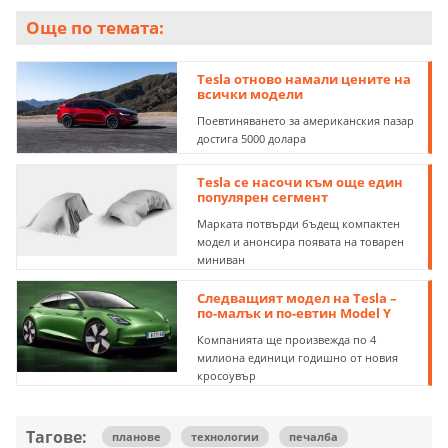
Още по темата:
Tesla отново намали цените на
всички модели
Поевтиняването за американския пазар
достига 5000 долара
Tesla се насочи към още един
популярен сегмент
Марката потвърди бъдещ компактен
модел и анонсира появата на товарен
миниван
Следващият модел на Tesla –
по-малък и по-евтин Model Y
Компанията ще произвежда по 4
милиона единици годишно от новия
кросоувър
Тагове:
планове
технологии
печалба