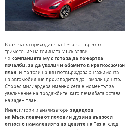
В отчета за приходите на Tesla за първото
тримесечие на годината Мъск заяви,
че
компанията му е готова да пожертва
печалби, за да увеличи обемите в краткосрочен
план
. И по този начин потвърждава ангажимента
на автомобилния производител да намали цените.
Според милиардера именно сега е моментът за
увеличение на продажбите, като печалбата остава
на заден план.
Инвеститори и анализатори
зададоха
на Мъск повече от половин дузина въпроси
относно намаленията на цените на Tesla
, след