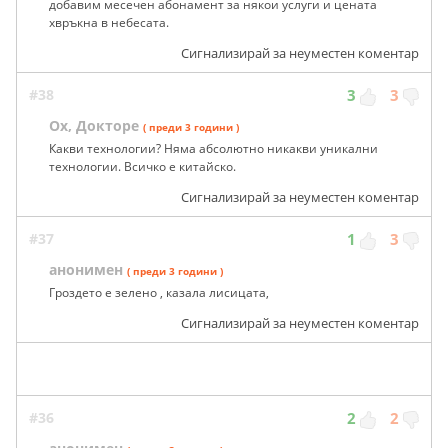
добавим месечен абонамент за някои услуги и цената
хвръкна в небесата.
Сигнализирай за неуместен коментар
#38
3
3
Ох, Докторе
( преди 3 години )
Какви технологии? Няма абсолютно никакви уникални
технологии. Всичко е китайско.
Сигнализирай за неуместен коментар
#37
1
3
анонимен
( преди 3 години )
Гроздето е зелено , казала лисицата,
Сигнализирай за неуместен коментар
#36
2
2