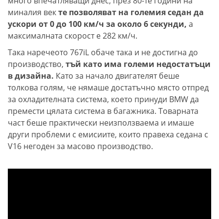
много впечатляващи днес, през 80-те години на
миналия век
те позволяват на големия седан да
ускори от 0 до 100 км/ч за около 6 секунди,
а
максималната скорост е 282 км/ч.
Така наречеото 767iL обаче така и не достигна до
производство,
тъй като има големи недостатъци
в дизайна.
Като за начало двигателят беше
толкова голям, че нямаше достатъчно място отпред
за охладителната система, което принуди BMW да
премести цялата система в багажника. Товарната
част беше практически неизползваема и имаше
други проблеми с емисиите, които правеха седана с
V16 негоден за масово производство.