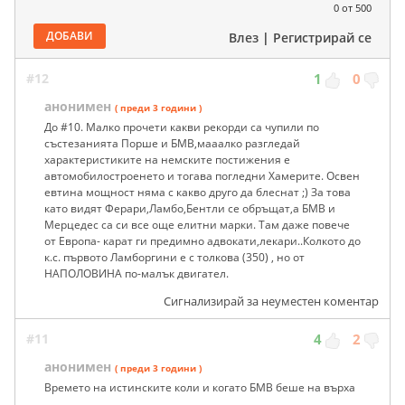
0
от 500
ДОБАВИ
Влез
|
Регистрирай се
#12
1
0
анонимен
( преди 3 години )
До #10. Малко прочети какви рекорди са чупили по
състезанията Порше и БМВ,мааалко разгледай
характеристиките на немските постижения е
автомобилостроенето и тогава погледни Хамерите. Освен
евтина мощност няма с какво друго да блеснат ;) За това
като видят Ферари,Ламбо,Бентли се обръщат,а БМВ и
Мерцедес са си все още елитни марки. Там даже повече
от Европа- карат ги предимно адвокати,лекари..Колкото до
к.с. първото Ламборгини е с толкова (350) , но от
НАПОЛОВИНА по-малък двигател.
Сигнализирай за неуместен коментар
#11
4
2
анонимен
( преди 3 години )
Времето на истинските коли и когато БМВ беше на върха