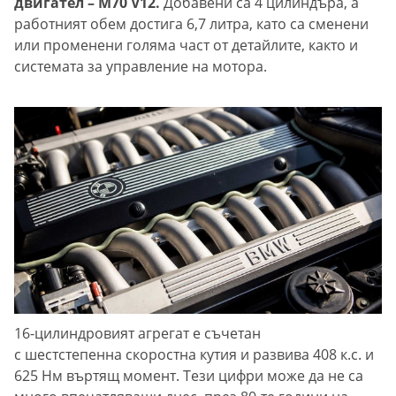
двигател – M70 V12.
Добавени са 4 цилиндъра, а
работният обем достига 6,7 литра, като са сменени
или променени голяма част от детайлите, както и
системата за управление на мотора.
16-цилиндровият агрегат е съчетан
с шестстепенна скоростна кутия и развива 408 к.с. и
625 Нм въртящ момент. Тези цифри може да не са