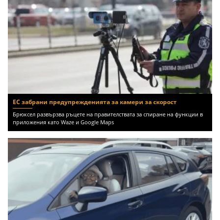
ЕС забрани предупрежденията за камери за скорост
Брюксел развързва ръцете на правителствата за спиране на функции в
приложения като Waze и Google Maps