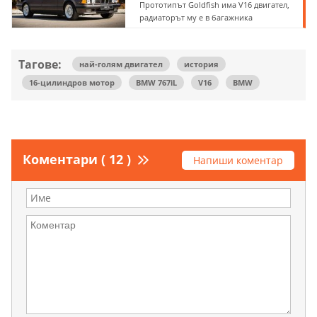
Прототипът Goldfish има V16 двигател,
радиаторът му е в багажника
Тагове:
най-голям двигател
история
16-цилиндров мотор
BMW 767iL
V16
BMW
Коментари ( 12 )
Напиши коментар