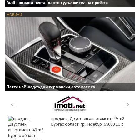
Audi направи нестандартен удължител на пробега
НОВИНИ
Петте най-надеждни германски автоматика
продава, Двустаен апартамент, 49 m2
Бургас област, гр.Несебър, 65000 EUR