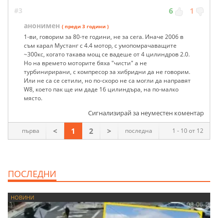
#3
6
1
анонимен
( преди 3 години )
1-ви, говорим за 80-те години, не за сега. Иначе 2006 в
съм карал Мустанг с 4.4 мотор, с умопомрачаващите
~300кс, когато такава мощ се вадеше от 4 цилиндров 2.0.
Но на времето моторите бяха "чисти" а не
турбинирирани, с компресор за хибридни да не говорим.
Или не са се сетили, но по-скоро не са могли да направят
W8, което пак ще им даде 16 цилиндъра, на по-малко
място.
Сигнализирай за неуместен коментар
<
1
2
>
първа
последна
1 - 10 от 12
ПОСЛЕДНИ
НОВИНИ