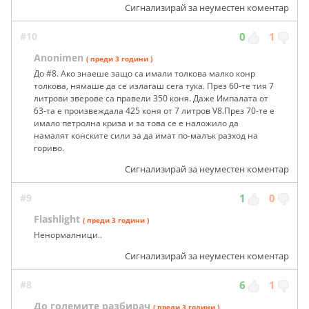
Сигнализирай за неуместен коментар
#10
0
1
Anonimen
( преди 3 години )
До #8. Ако знаеше защо са имали толкова малко конр
толкова, нямаше да се излагаш сега тука. През 60-те тия 7
литрови зверове са правели 350 коня. Даже Импалата от
63-та е произвеждала 425 коня от 7 литров V8.През 70-те е
имало петролна криза и за това се е наложило да
намалят конските сили за да имат по-малък разход на
гориво.
Сигнализирай за неуместен коментар
#9
1
0
Flashlight
( преди 3 години )
Ненормалници..
Сигнализирай за неуместен коментар
#8
6
1
До големите разбирач
( преди 3 години )