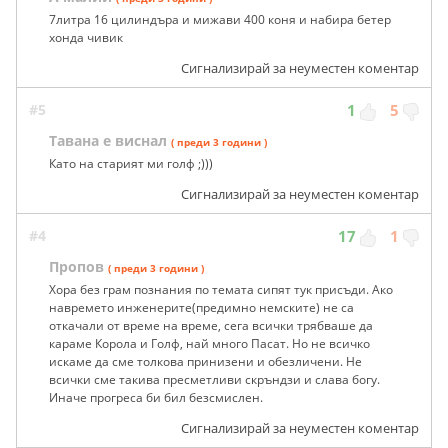
7литра 16 цилиндъра и мижави 400 коня и набира бетер
хонда чивик
Сигнализирай за неуместен коментар
#5
1
5
Тавана е виснал
( преди 3 години )
Като на старият ми голф ;)))
Сигнализирай за неуместен коментар
#4
17
1
Пропов
( преди 3 години )
Хора без грам познания по темата сипят тук присъди. Ако
навремето инженерите(предимно немските) не са
откачали от време на време, сега всички трябваше да
караме Корола и Голф, най много Пасат. Но не всичко
искаме да сме толкова принизени и обезличени. Не
всички сме такива пресметливи скръндзи и слава богу.
Иначе прогреса би бил безсмислен.
Сигнализирай за неуместен коментар