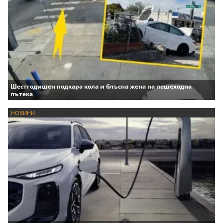
Шестгодишен подкара кола и блъсна жена на пешеходна
пътека
НОВИНИ