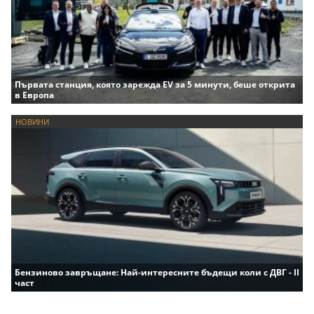
Първата станция, която зарежда EV за 5 минути, беше открита
в Европа
НОВИНИ
Бензиново завръщане: Най-интересните бъдещи коли с ДВГ - II
част