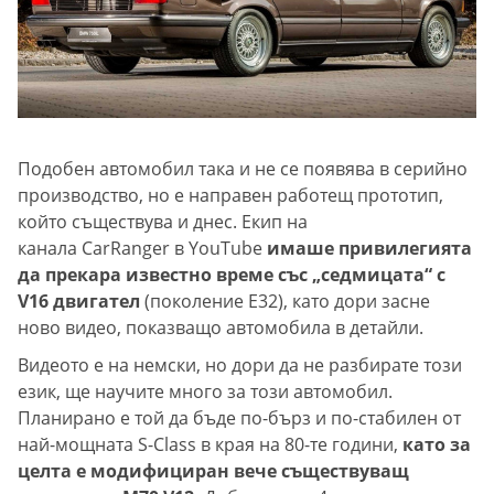
Подобен автомобил така и не се появява в серийно
производство, но е направен работещ прототип,
който съществува и днес. Екип на
канала CarRanger в YouTube
имаше привилегията
да прекара известно време със „седмицата“ с
V16 двигател
(поколение E32), като дори засне
ново видео, показващо автомобила в детайли.
Видеото е на немски, но дори да не разбирате този
език, ще научите много за този автомобил.
Планирано е той да бъде по-бърз и по-стабилен от
най-мощната S-Class в края на 80-те години,
като за
целта е модифициран вече съществуващ