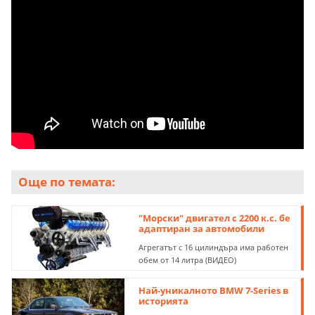
Още по темата:
"Морски" двигател с 2200 к.с. бе
адаптиран за автомобили
Агрегатът с 16 цилиндъра има работен
обем от 14 литра (ВИДЕО)
Най-уникалното BMW 7-Series в
историята