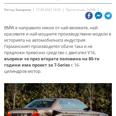
Петър Захариев
27.09.2022 14:50
Прочитания: 24296
BMW е направило някои от най-великите, най-
красивите и най-мощните производствени модели в
историята на автомобилната индустрия.
Германският производител обаче така и не
предложи превозно средство с двигател V16,
въпреки че през втората половина на 80-те
години има проект за 7-Series
с 16-
цилиндров мотор.