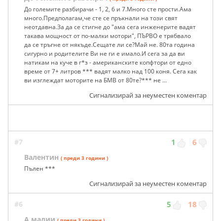
До големите разбирачи - 1, 2, 6 и 7.Много сте прости.Ама
много.Предполагам,че сте се пръкнали на този свят
неотдавна.За да се стигне до "ама сега инженерите вадят
такава мощност от по-малки мотори", ПЪРВО е трябвало
да се тръгне от някъде.Сещате ли се?Май не. 80та година
сигурно и родителите Ви не ги е имало.И сега за да ви
натикам на куче в г*з - американските копфтори от едно
време от 7+ литров *** вадят малко над 100 коня. Сега как
ви изглеждат моторите на БМВ от 80те?*** не ...
Сигнализирай за неуместен коментар
#7
1
6
Валентин
( преди 3 години )
Пълен ***
Сигнализирай за неуместен коментар
#6
5
18
А малии
( преди 3 години )