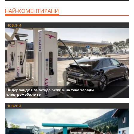
НАЙ-КОМЕНТИРАНИ
НОВИНИ
Нидерландия въвежда режим на тока заради
електромобилите
НОВИНИ