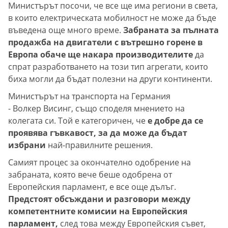
Министърът посочи, че все ще има региони в света,
в които електрическата мобилност не може да бъде
въведена още много време.
Забраната за пълната
продажба на двигатели с вътрешно горене в
Европа обаче ще накара производителите
да
спрат разработването на този тип агрегати, които
биха могли да бъдат полезни на други континенти.
Министърът на транспорта на Германия
- Волкер Висинг, също споделя мнението на
колегата си. Той е категоричен, че
е добре да се
проявява гъвкавост, за да може да бъдат
избрани
най-правилните решения.
Самият процес за окончателно одобрение на
забраната, която вече беше одобрена от
Европейския парламент, е все още дълъг.
Предстоят обсъждани и разговори между
компетентните комисии на Европейския
парламент,
след това между Европейския съвет,