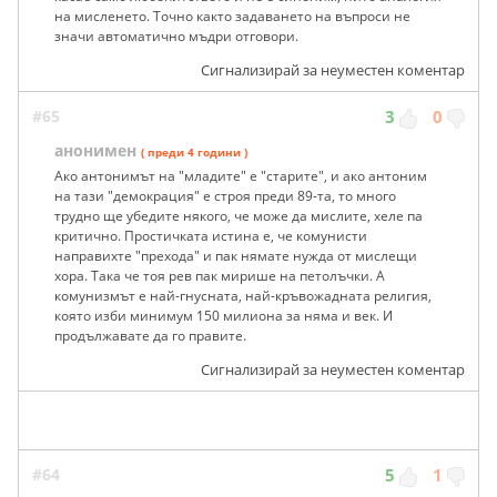
на мисленето. Точно както задаването на въпроси не
значи автоматично мъдри отговори.
Сигнализирай за неуместен коментар
#65
3
0
анонимен
( преди 4 години )
Ако антонимът на "младите" е "старите", и ако антоним
на тази "демокрация" е строя преди 89-та, то много
трудно ще убедите някого, че може да мислите, хеле па
критично. Простичката истина е, че комунисти
направихте "прехода" и пак нямате нужда от мислещи
хора. Така че тоя рев пак мирише на петолъчки. А
комунизмът е най-гнусната, най-кръвожадната религия,
която изби минимум 150 милиона за няма и век. И
продължавате да го правите.
Сигнализирай за неуместен коментар
#64
5
1