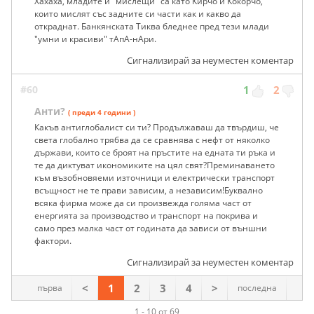
Хахаха, младите и "мислещи" са като Кирчо и Кокорчо,
които мислят със задните си части как и какво да
откраднат. Банкянската Тиква бледнее пред тези млади
"умни и красиви" тАпА-нАри.
Сигнализирай за неуместен коментар
#60
1
2
Анти?
( преди 4 години )
Какъв антиглобалист си ти? Продължаваш да твърдиш, че
света глобално трябва да се сравнява с нефт от няколко
държави, които се броят на пръстите на едната ти ръка и
те да диктуват икономиките на цял свят?Преминаването
към възобновяеми източници и електрически транспорт
всъщност не те прави зависим, а независим!Буквално
всяка фирма може да си произвежда голяма част от
енергията за производство и транспорт на покрива и
само през малка част от годината да зависи от външни
фактори.
Сигнализирай за неуместен коментар
<
1
2
3
4
>
първа
последна
1 - 10 от 69