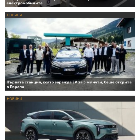
електромобилите
НОВИНИ
Първата станция, която зарежда EV за 5 минути, беше открита
в Европа
НОВИНИ