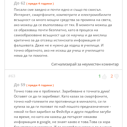
До 62
( преди 4 години )
Писали сме заедно и почти едно и също по смисъл.
Интернет, смартфоните, компютрите и електромобилите
всъщност са много мощни средства за промяна на света,
ако можеш да се възползваш от тях. В момента можеш да
се образоваш почти безплатно, като в процеса на
самообразоване всъщност ще се научиш и да мислиш
критично за да отсееш истинската информация от
фалшивата. Даже не е нужно да ходиш в училище. И
точно обратното, ако не искаш да учиш и училището
няма да ти помогне.
Сигнализирай за неуместен коментар
#63
1
2
До 59
( преди 4 години )
Точно това им е проблемът. Зарибяване е точната дума!
Оставят се да ги зарибяват. Като казах за смартфоните,
точно най-големите им противници в миналото, си ги
купиха за да ги ползват по най-лошото предназначение -
някой ги бил зарибил за Фейсбук и други подобни загуби
на време, но като им кажеш да потърсят някаква
информация в google, не знаят какво е това.Това са хора
без критично мислене. И да смартфона може и да е нещо