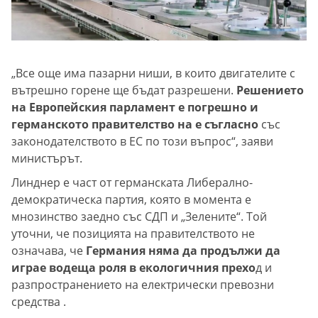
„Все още има пазарни ниши, в които двигателите с
вътрешно горене ще бъдат разрешени.
Решението
на Европейския парламент е погрешно и
германското правителство на е съгласно
със
законодателството в ЕС по този въпрос“, заяви
министърът.
Линднер е част от германската Либерално-
демократическа партия, която в момента е
мнозинство заедно със СДП и „Зелените“. Той
уточни, че позицията на правителството не
означава, че
Германия няма да продължи да
играе водеща роля в екологичния прехо
д и
разпространението на електрически превозни
средства .