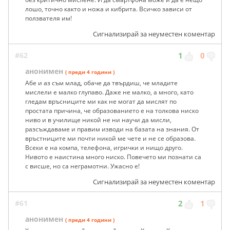
лошо, точно както и ножа и кибрита. Всичко зависи от
ползвателя им!
Сигнализирай за неуместен коментар
#62
1
0
анонимен
( преди 4 години )
Абе и аз съм млад, обаче да твърдиш, че младите
мислели е малко глупаво. Даже не малко, а много, като
гледам връсниците ми как не могат да мислят по
простата причина, че образованието е на толкова ниско
ниво и в училище никой не ни научи да мисли,
разсъждаваме и правим изводи на базата на знания. От
връстниците ми почти никой ме чете и не се образова.
Всеки е на компа, телефона, игрички и нищо друго.
Нивото е наистина много ниско. Повечето ми познати са
с висше, но са неграмотни. Ужасно е!
Сигнализирай за неуместен коментар
#61
2
1
анонимен
( преди 4 години )