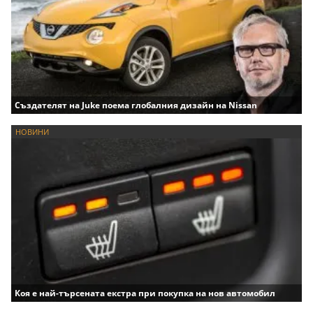
Създателят на Juke поема глобалния дизайн на Nissan
НОВИНИ
Коя е най-търсената екстра при покупка на нов автомобил