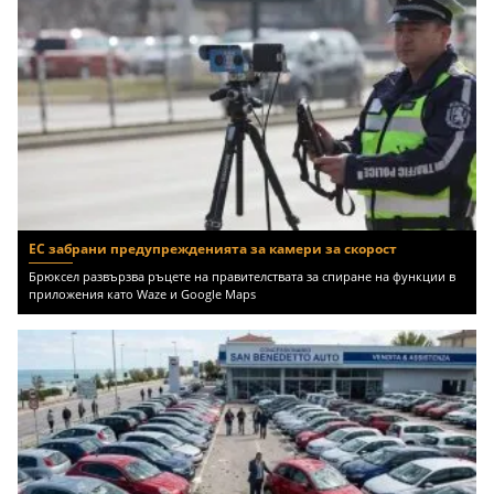
ЕС забрани предупрежденията за камери за скорост
Брюксел развързва ръцете на правителствата за спиране на функции в
приложения като Waze и Google Maps