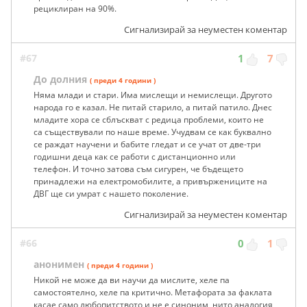
рециклиран на 90%.
Сигнализирай за неуместен коментар
#67
1
7
До долния
( преди 4 години )
Няма млади и стари. Има мислещи и немислещи. Другото
народа го е казал. Не питай старило, а питай патило. Днес
младите хора се сблъскват с редица проблеми, които не
са съществували по наше време. Учудвам се как буквално
се раждат научени и бабите гледат и се учат от две-три
годишни деца как се работи с дистанционно или
телефон. И точно затова съм сигурен, че бъдещето
принадлежи на електромобилите, а привържениците на
ДВГ ще си умрат с нашето поколение.
Сигнализирай за неуместен коментар
#66
0
1
анонимен
( преди 4 години )
Никой не може да ви научи да мислите, хеле па
самостоятелно, хеле па критично. Метафората за факлата
касае само любопитството и не е синоним, нито аналогия