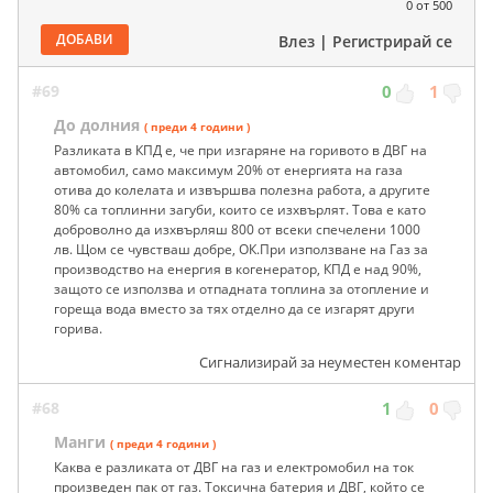
0
от 500
ДОБАВИ
Влез
|
Регистрирай се
#69
0
1
До долния
( преди 4 години )
Разликата в КПД е, че при изгаряне на горивото в ДВГ на
автомобил, само максимум 20% от енергията на газа
отива до колелата и извършва полезна работа, а другите
80% са топлинни загуби, които се изхвърлят. Това е като
доброволно да изхвърляш 800 от всеки спечелени 1000
лв. Щом се чувстваш добре, ОК.При използване на Газ за
производство на енергия в когенератор, КПД е над 90%,
защото се използва и отпадната топлина за отопление и
гореща вода вместо за тях отделно да се изгарят други
горива.
Сигнализирай за неуместен коментар
#68
1
0
Манги
( преди 4 години )
Каква е разликата от ДВГ на газ и електромобил на ток
произведен пак от газ. Токсична батерия и ДВГ, който се