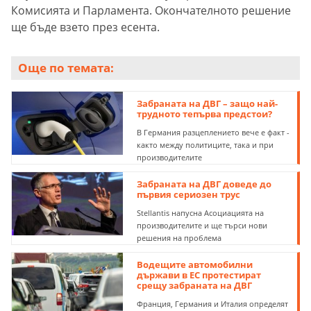
Комисията и Парламента. Окончателното решение
ще бъде взето през есента.
Още по темата:
Забраната на ДВГ – защо най-
трудното тепърва предстои?
В Германия разцеплението вече е факт -
както между политиците, така и при
производителите
Забраната на ДВГ доведе до
първия сериозен трус
Stellantis напусна Асоциацията на
производителите и ще търси нови
решения на проблема
Водещите автомобилни
държави в ЕС протестират
срещу забраната на ДВГ
Франция, Германия и Италия определят