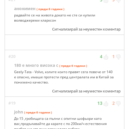
анонимен
( преди 6 години )
радвайте се на живота докато не сте си купили
волводжереми кларксон
Сигнализирай за неуместен коментар
#20
4
1
180 е много висока с
( преди 6 години )
Geely-Tata - Volvo, колите които правят сега повече от 140
е опасно, имаше протести пред централата им в Китай за
понижено качество.
Сигнализирай за неуместен коментар
#19
13
2
john
( преди 6 години )
До 15 ,гробищата са пълни с опитни шофьори като
вас,продълавайте да карате с по 200км/ч естествения
подбор ще свърши останалата работа.