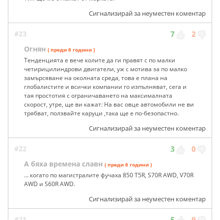
Сигнализирай за неуместен коментар
#23
7
2
Огнян
( преди 6 години )
Тенденцията е вече колите да ги правят с по малки
четирицилиндрови двигатели, уж с мотива за по малко
замърсяване на околната среда, това е плана на
глобалистите и всички компании го изпълняват, сега и
тая простотия с ограничаването на максималната
скорост, утре, ще ви кажат: На вас овце автомобили не ви
трябват, ползвайте каруци ,така ще е по-безопастно.
Сигнализирай за неуместен коментар
#22
3
0
А бяха времена славн
( преди 6 години )
... когато по магистралите фучаха 850 T5R, S70R AWD, V70R
AWD и S60R AWD.
Сигнализирай за неуместен коментар
#21
5
9