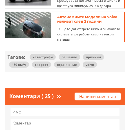
Кросоувърът ще има 4 места в салона и
ще струва минимум 85 000 долара
Автономните модели на Volvo
излизат след 2 години
Те ще бъдат от трето ниво и в началото
системата ще работи само на някои
пътища
Тагове:
катастрофи
решение
причини
180 км/ч
скорост
огранчение
volvo
Коментари ( 25 )
Напиши коментар