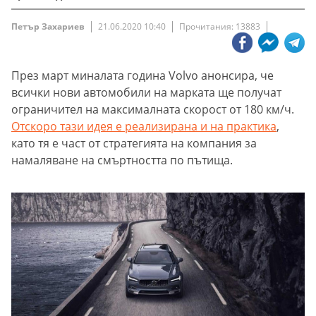
Петър Захариев
21.06.2020 10:40
Прочитания: 13883
През март миналата година Volvo анонсира, че
всички нови автомобили на марката ще получат
ограничител на максималната скорост от 180 км/ч.
Отскоро тази идея е реализирана и на практика
,
като тя е част от стратегията на компания за
намаляване на смъртността по пътища.