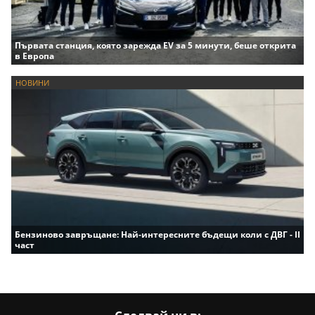
Първата станция, която зарежда EV за 5 минути, беше открита
в Европа
НОВИНИ
Бензиново завръщане: Най-интересните бъдещи коли с ДВГ - II
част