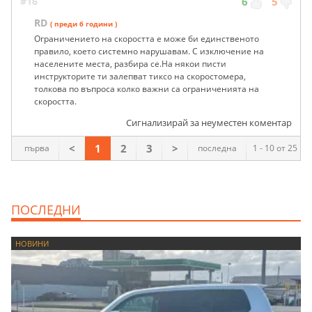
#16
6
5
RD
( преди 6 години )
Ограничението на скоростта е може би единственото
правило, което системно нарушавам. С изключение на
населените места, разбира се.На някои писти
инструкторите ти залепват тиксо на скоростомера,
толкова по въпроса колко важни са ограниченията на
скоростта.
Сигнализирай за неуместен коментар
<
1
2
3
>
първа
последна
1 - 10 от 25
ПОСЛЕДНИ
НОВИНИ