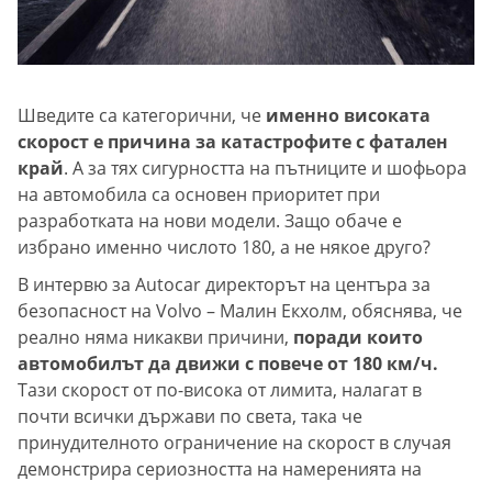
Шведите са категорични, че
именно високата
скорост е причина за катастрофите с фатален
край
. А за тях сигурността на пътниците и шофьора
на автомобила са основен приоритет при
разработката на нови модели. Защо обаче е
избрано именно числото 180, а не някое друго?
В интервю за Autocar директорът на центъра за
безопасност на Volvo – Малин Екхолм, обяснява, че
реално няма никакви причини,
поради които
автомобилът да движи с повече от 180 км/ч.
Тази скорост от по-висока от лимита, налагат в
почти всички държави по света, така че
принудителното ограничение на скорост в случая
демонстрира сериозността на намеренията на