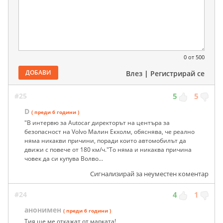
0
от 500
ДОБАВИ
Влез
|
Регистрирай се
#25
5
5
D
( преди 6 години )
"В интервю за Autocar директорът на центъра за
безопасност на Volvo Малин Екхолм, обяснява, че реално
няма никакви причини, поради които автомобилът да
движи с повече от 180 км/ч."То няма и никаква причина
човек да си купува Волво...
Сигнализирай за неуместен коментар
#24
4
1
анонимен
( преди 6 години )
Тия ще ме откажат от марката!