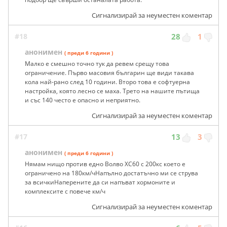
Сигнализирай за неуместен коментар
#18
28
1
анонимен
( преди 6 години )
Малко е смешно точно тук да ревем срещу това
ограничение. Първо масовия българин ще види такава
кола най-рано след 10 години. Второ това е софтуерна
настройка, която лесно се маха. Трето на нашите пътища
и със 140 често е опасно и неприятно.
Сигнализирай за неуместен коментар
#17
13
3
анонимен
( преди 6 години )
Нямам нищо против едно Волво XC60 с 200кс което е
ограничено на 180км/чНапълно достатъчно ми се струва
за всичкиНаперените да си напъват хормоните и
комплексите с повече км/ч
Сигнализирай за неуместен коментар