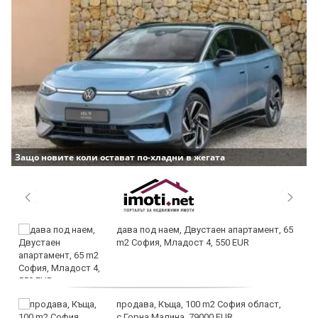
Защо новите коли остават по-хладни в жегата
дава под наем, Двустаен апартамент, 65
m2 София, Младост 4, 550 EUR
продава, Къща, 100 m2 София област,
с.Горна Малина, 79000 EUR