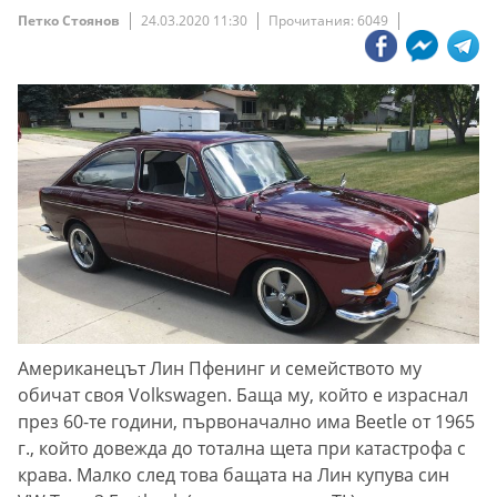
Петко Стоянов
24.03.2020 11:30
Прочитания: 6049
Американецът Лин Пфенинг и семейството му
обичат своя Volkswagen. Баща му, който е израснал
през 60-те години, първоначално има Beetle от 1965
г., който довежда до тотална щета при катастрофа с
крава. Малко след това бащата на Лин купува син