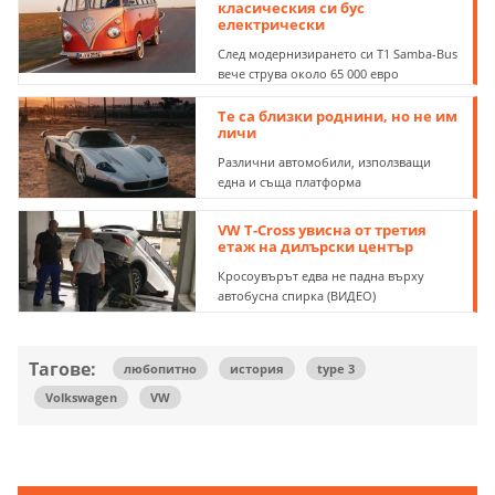
класическия си бус
електрически
След модернизирането си T1 Samba-Bus
вече струва около 65 000 евро
Те са близки роднини, но не им
личи
Различни автомобили, използващи
една и съща платформа
VW T-Cross увисна от третия
етаж на дилърски център
Кросоувърът едва не падна върху
автобусна спирка (ВИДЕО)
Тагове:
любопитно
история
type 3
Volkswagen
VW