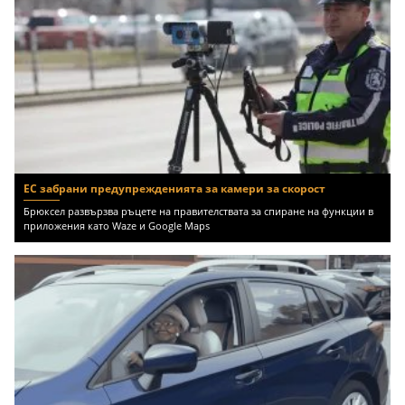
ЕС забрани предупрежденията за камери за скорост
Брюксел развързва ръцете на правителствата за спиране на функции в
приложения като Waze и Google Maps