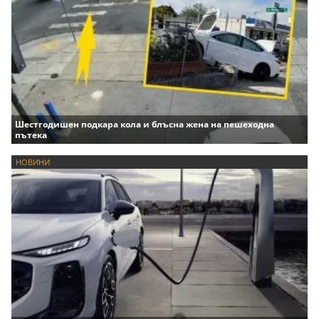
Шестгодишен подкара кола и блъсна жена на пешеходна
пътека
НОВИНИ