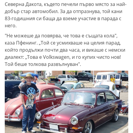
Северна Дакота, където печели първо място за най-
добър стар автомобил. За да отпразнува, той кани
83-годишния си баща да вземе участие в парада с
него.
"Не можеше да повярва, че това е същата кола",
каза Пфенинг. „Той се усмихваше на целия парад,
който продължи почти два часа, и викаше с немски
диалект: „Това е Volkswagen, и го купих чисто нов!
Той беше толкова развълнуван".