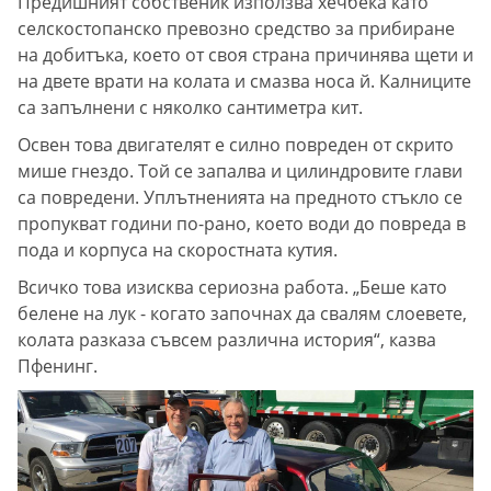
Предишният собственик използва хечбека като
селскостопанско превозно средство за прибиране
на добитъка, което от своя страна причинява щети и
на двете врати на колата и смазва носа й. Калниците
са запълнени с няколко сантиметра кит.
Освен това двигателят е силно повреден от скрито
мише гнездо. Той се запалва и цилиндровите глави
са повредени. Уплътненията на предното стъкло се
пропукват години по-рано, което води до повреда в
пода и корпуса на скоростната кутия.
Всичко това изисква сериозна работа. „Беше като
белене на лук - когато започнах да свалям слоевете,
колата разказа съвсем различна история“, казва
Пфенинг.