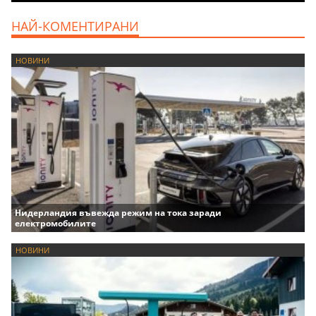
НАЙ-КОМЕНТИРАНИ
НОВИНИ
Нидерландия въвежда режим на тока заради
електромобилите
НОВИНИ