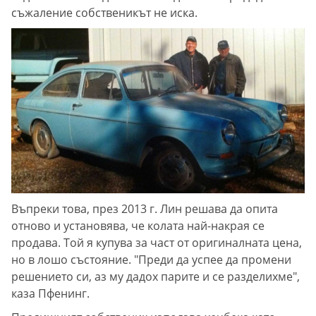
съжаление собственикът не иска.
Въпреки това, през 2013 г. Лин решава да опита
отново и установява, че колата най-накрая се
продава. Той я купува за част от оригиналната цена,
но в лошо състояние. "Преди да успее да промени
решението си, аз му дадох парите и се разделихме",
каза Пфенинг.