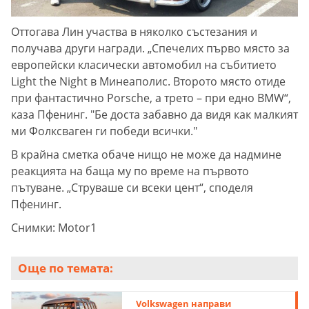
Оттогава Лин участва в няколко състезания и
получава други награди. „Спечелих първо място за
европейски класически автомобил на събитието
Light the Night в Минеаполис. Второто място отиде
при фантастично Porsche, а трето – при едно BMW“,
каза Пфенинг. "Бе доста забавно да видя как малкият
ми Фолксваген ги победи всички."
В крайна сметка обаче нищо не може да надмине
реакцията на баща му по време на първото
пътуване. „Струваше си всеки цент“, споделя
Пфенинг.
Снимки: Motor1
Още по темата:
Volkswagen направи