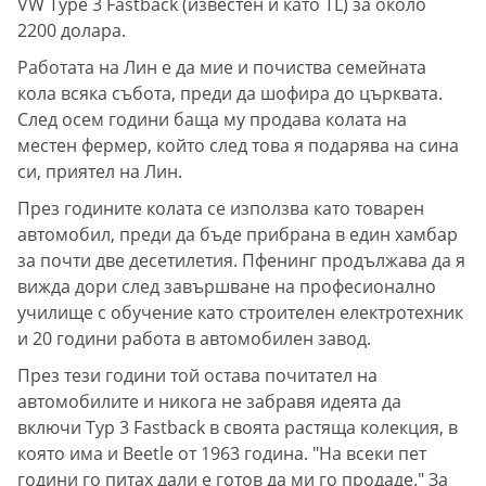
VW Type 3 Fastback (известен и като TL) за около
2200 долара.
Работата на Лин е да мие и почиства семейната
кола всяка събота, преди да шофира до църквата.
След осем години баща му продава колата на
местен фермер, който след това я подарява на сина
си, приятел на Лин.
През годините колата се използва като товарен
автомобил, преди да бъде прибрана в един хамбар
за почти две десетилетия. Пфенинг продължава да я
вижда дори след завършване на професионално
училище с обучение като строителен електротехник
и 20 години работа в автомобилен завод.
През тези години той остава почитател на
автомобилите и никога не забравя идеята да
включи Typ 3 Fastback в своята растяща колекция, в
която има и Beetle от 1963 година. "На всеки пет
години го питах дали е готов да ми го продаде." За