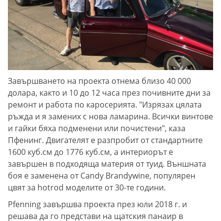
Завършването на проекта отнема близо 40 000
долара, както и 10 до 12 часа през почивните дни за
ремонт и работа по каросерията. "Изрязах цялата
ръжда и я замених с нова ламарина. Всички винтове
и гайки бяха подменени или почистени", каза
Пфенинг. Двигателят е разпробит от стандартните
1600 куб.см до 1776 куб.см, а интериорът е
завършен в подходяща материя от туид. Външната
боя е заменена от Candy Brandywine, популярен
цвят за hotrod моделите от 30-те години.
Pfenning завършва проекта през юли 2018 г. и
решава да го представи на щатския панаир в