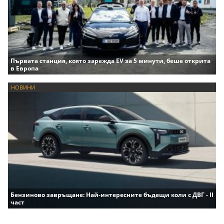
Първата станция, която зарежда EV за 5 минути, беше открита
в Европа
НОВИНИ
Бензиново завръщане: Най-интересните бъдещи коли с ДВГ - II
част