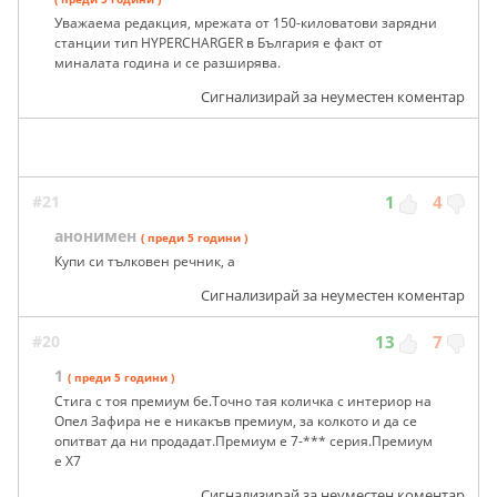
Уважаема редакция, мрежата от 150-киловатови зарядни
станции тип HYPERCHARGER в България е факт от
миналата година и се разширява.
Сигнализирай за неуместен коментар
#21
1
4
анонимен
( преди 5 години )
Купи си тълковен речник, а
Сигнализирай за неуместен коментар
#20
13
7
1
( преди 5 години )
Стига с тоя премиум бе.Точно тая количка с интериор на
Опел Зафира не е никакъв премиум, за колкото и да се
опитват да ни продадат.Премиум е 7-*** серия.Премиум
е Х7
Сигнализирай за неуместен коментар