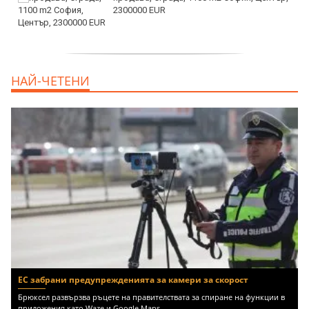
2300000 EUR
дава под наем, Двустаен апартамент, 55
НАЙ-ЧЕТЕНИ
m2 София, Младост 4, 650 EUR
ЕС забрани предупрежденията за камери за скорост
Брюксел развързва ръцете на правителствата за спиране на функции в
приложения като Waze и Google Maps