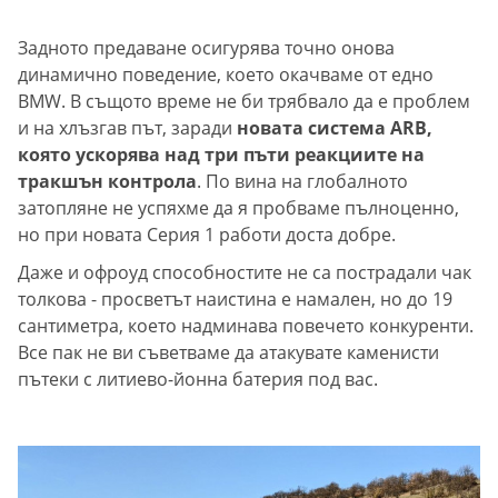
Задното предаване осигурява точно онова
динамично поведение, което окачваме от едно
BMW. В същото време не би трябвало да е проблем
и на хлъзгав път, заради
новата система ARB,
която ускорява над три пъти реакциите на
тракшън контрола
. По вина на глобалното
затопляне не успяхме да я пробваме пълноценно,
но при новата Серия 1 работи доста добре.
Даже и офроуд способностите не са пострадали чак
толкова - просветът наистина е намален, но до 19
сантиметра, което надминава повечето конкуренти.
Все пак не ви съветваме да атакувате каменисти
пътеки с литиево-йонна батерия под вас.