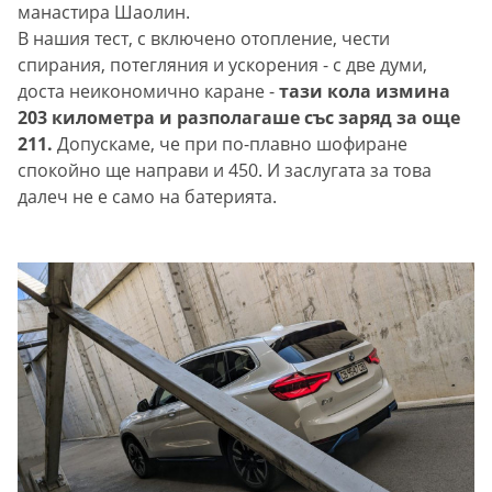
манастира Шаолин.
В нашия тест, с включено отопление, чести
спирания, потегляния и ускорения - с две думи,
доста неикономично каране -
тази кола измина
203 километра и разполагаше със заряд за още
211.
Допускаме, че при по-плавно шофиране
спокойно ще направи и 450. И заслугата за това
далеч не е само на батерията.