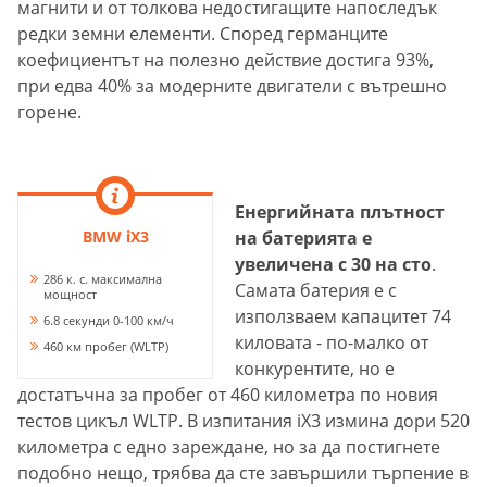
магнити и от толкова недостигащите напоследък
редки земни елементи. Според германците
коефициентът на полезно действие достига 93%,
при едва 40% за модерните двигатели с вътрешно
горене.
Енергийната плътност
BMW iX3
на батерията е
увеличена с 30 на сто
.
286 к. с. максимална
Самата батерия е с
мощност
използваем капацитет 74
6.8 секунди 0-100 км/ч
киловата - по-малко от
460 км пробег (WLTP)
конкурентите, но е
достатъчна за пробег от 460 километра по новия
тестов цикъл WLTP. В изпитания iX3 измина дори 520
километра с едно зареждане, но за да постигнете
подобно нещо, трябва да сте завършили търпение в