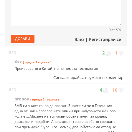
0
от 500
ДОБАВИ
Влез
|
Регистрирай се
#26
2
1
Ххх
( преди 5 години )
Произведено в Китай, но по немска технология
Сигнализирай за неуместен коментар
#25
4
10
propov
( преди 5 години )
БМВ си знаят какво да правят. Знаете ли че в Германия
една от най използваните опции при купуването на нова
кола е ....Махане на всякакви обозначения за модел,
двигател и подобни. А всъщност това е особено срещано
при премиума. Чуваш го - осмак, дванайстак ама отзад не