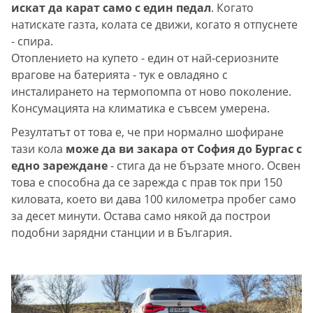
искат да карат само с един педал
. Когато
натискате газта, колата се движи, когато я отпуснете
- спира.
Отоплението на купето - един от най-сериозните
врагове на батерията - тук е овладяно с
инсталирането на термопомпа от ново поколение.
Консумацията на климатика е съвсем умерена.
Резултатът от това е, че при нормално шофиране
тази кола
може да ви закара от София до Бургас с
едно зареждане
- стига да не бързате много. Освен
това е способна да се зарежда с прав ток при 150
киловата, което ви дава 100 километра пробег само
за десет минути. Остава само някой да построи
подобни зарядни станции и в България.