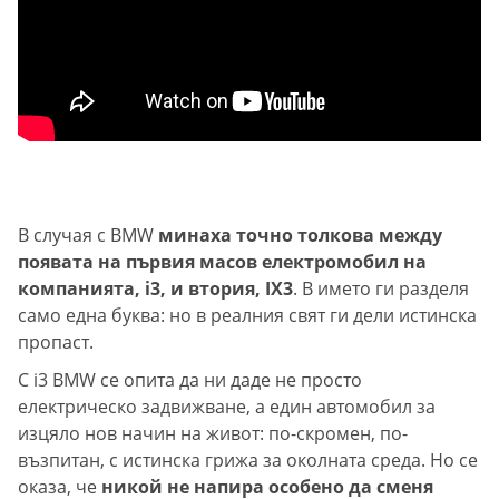
В случая с BMW
минаха точно толкова между
появата на първия масов електромобил на
компанията, i3, и втория, IX3
. В името ги разделя
само една буква: но в реалния свят ги дели истинска
пропаст.
С i3 BMW се опита да ни даде не просто
електрическо задвижване, а един автомобил за
изцяло нов начин на живот: по-скромен, по-
възпитан, с истинска грижа за околната среда. Но се
оказа, че
никой не напира особено да сменя