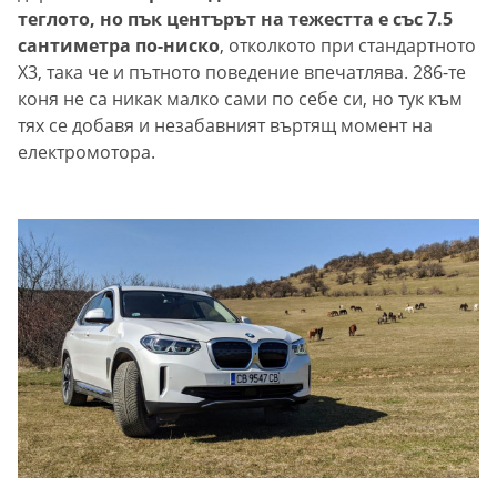
теглото, но пък центърът на тежестта е със 7.5
сантиметра по-ниско
, отколкото при стандартното
Х3, така че и пътното поведение впечатлява. 286-те
коня не са никак малко сами по себе си, но тук към
тях се добавя и незабавният въртящ момент на
електромотора.