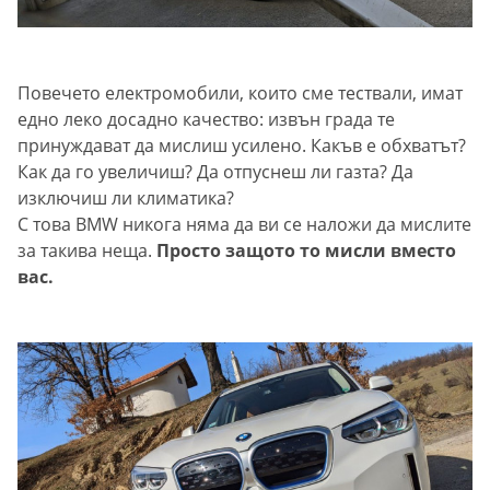
Повечето електромобили, които сме тествали, имат
eдно леко досадно качество: извън града те
принуждават да мислиш усилено. Какъв е обхватът?
Как да го увеличиш? Да отпуснеш ли газта? Да
изключиш ли климатика?
С това BMW никога няма да ви се наложи да мислите
за такива неща.
Просто защото то мисли вместо
вас.