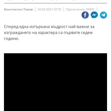
Константин Томов
26.03.2021 07:55
Прочитания: 43401
Според една изтъркана мъдрост най-важни за
изграждането на характера са първите седем
години.