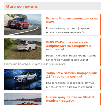
Още по темата:
Ето я най-после революцията на
BMW
Компанията представи официално
новия си флагман, наречен iX
BMW X5 45e: това ли е най-
добрият SUV на баварците в
историята?
Новият хибриден модел има по-голяма
батерия от първия Nissan Leaf, и
драстично по-добра цена от аналогичния дизел
Защо BMW замени водородния
ДВГ с горивни клетки?
Първото серийно водородно BMW X5
ще дойде след по-малко от две години
Шапки долу: тестваме BMW i8
Roadster (ВИДЕО)