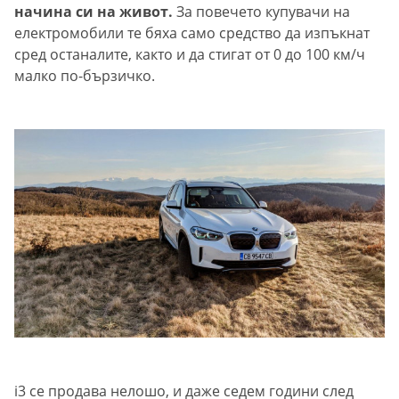
начина си на живот.
За повечето купувачи на
електромобили те бяха само средство да изпъкнат
сред останалите, както и да стигат от 0 до 100 км/ч
малко по-бързичко.
i3 се продава нелошо, и даже седем години след