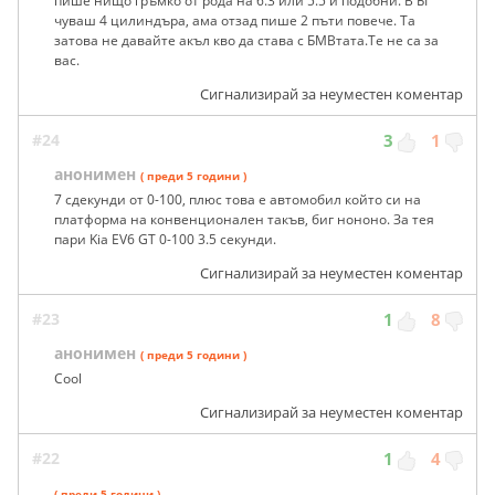
пише нищо гръмко от рода на 6.3 или 5.5 и подобни. В БГ
чуваш 4 цилиндъра, ама отзад пише 2 пъти повече. Та
затова не давайте акъл кво да става с БМВтата.Те не са за
вас.
Сигнализирай за неуместен коментар
#24
3
1
анонимен
( преди 5 години )
7 сдекунди от 0-100, плюс това е автомобил който си на
платформа на конвенционален такъв, биг нононо. За тея
пари Kia EV6 GT 0-100 3.5 секунди.
Сигнализирай за неуместен коментар
#23
1
8
анонимен
( преди 5 години )
Cool
Сигнализирай за неуместен коментар
#22
1
4
( преди 5 години )