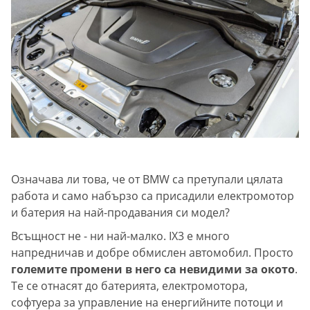
Означава ли това, че от BMW са претупали цялата
работа и само набързо са присадили електромотор
и батерия на най-продавания си модел?
Всъщност не - ни най-малко. IX3 е много
напредничав и добре обмислен автомобил. Просто
големите промени в него са невидими за окото
.
Те се отнасят до батерията, eлектромотора,
софтуера за управление на енергийните потоци и