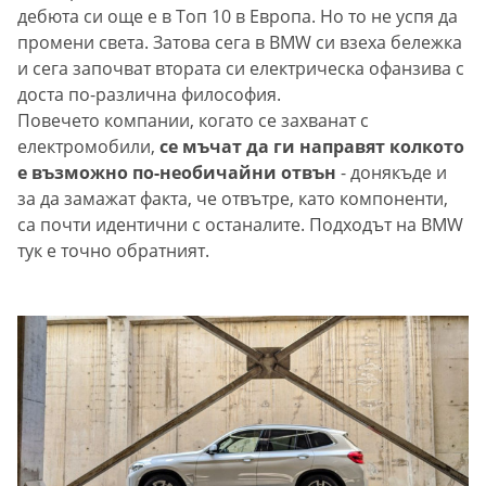
дебюта си още е в Топ 10 в Европа. Но то не успя да
промени света. Затова сега в BMW си взеха бележка
и сега започват втората си електрическа офанзива с
доста по-различна философия.
Повечето компании, когато се захванат с
електромобили,
се мъчат да ги направят колкото
е възможно по-необичайни отвън
- донякъде и
за да замажат факта, че отвътре, като компоненти,
са почти идентични с останалите. Подходът на BMW
тук е точно обратният.