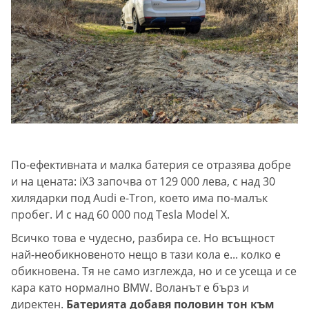
По-ефективната и малка батерия се отразява добре
и на цената: iX3 започва от 129 000 лева, с над 30
хилядарки под Аudi e-Tron, което има по-малък
пробег. И с над 60 000 под Теsla Model X.
Всичко това е чудесно, разбира се. Но всъщност
най-необикновеното нещо в тази кола е... колко е
обикновена. Тя не само изглежда, но и се усеща и се
кара като нормално BMW. Воланът е бърз и
директен.
Батерията добавя половин тон към