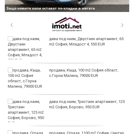
Защо новите коли остават по-хладни в жегата
дава под наем, Двустаен апартамент, 65
m2 София, Младост 4, 550 EUR
продава, Къща, 100 m2 София област,
с.Горна Малина, 79000 EUR
дава под наем, Тристаен апартамент, 125
m2 София, Борово, 950 EUR
продава, Сграда, 1100 m2 София, Център,