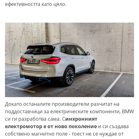
ефективността като цяло.
Докато останалите производители разчитат на
поддоставчици за електрическите компоненти, BMW
си ги разработва сама. С
инхронният
електромотор е от ново поколение
и си създава
собствено магнитно поле - тоест не се нуждае от