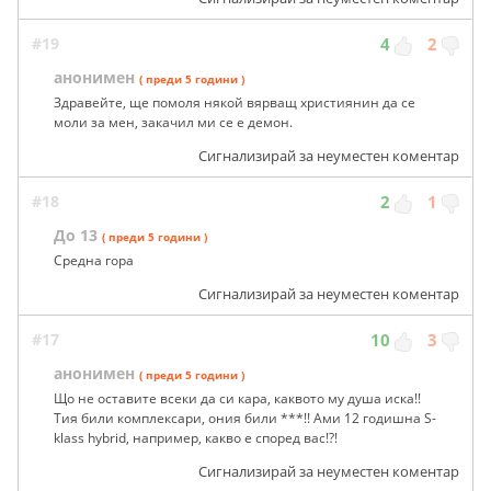
#19
4
2
анонимен
( преди 5 години )
Здравейте, ще помоля някой вярващ християнин да се
моли за мен, закачил ми се е демон.
Сигнализирай за неуместен коментар
#18
2
1
До 13
( преди 5 години )
Средна гора
Сигнализирай за неуместен коментар
#17
10
3
анонимен
( преди 5 години )
Що не оставите всеки да си кара, каквото му душа иска!!
Тия били комплексари, ония били ***!! Ами 12 годишна S-
klass hybrid, например, какво е според вас!?!
Сигнализирай за неуместен коментар