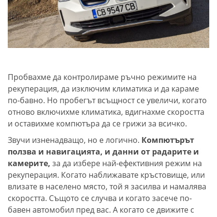
Пробвахме да контролираме ръчно режимите на
рекуперация, да изключим климатика и да караме
по-бавно. Но пробегът всъщност се увеличи, когато
отново включихме климатика, вдигнахме скоростта
и оставихме компютъра да се грижи за всичко.
Звучи изненадващо, но е логично.
Компютърът
ползва и навигацията, и данни от радарите и
камерите,
за да избере най-ефективния режим на
рекуперация. Когато наближавате кръстовище, или
влизате в населено място, той я засилва и намалява
скоростта. Същото се случва и когато засече по-
бавен автомобил пред вас. А когато се движите с