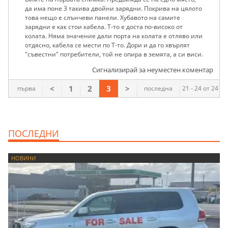
да има поне 3 такива двойни зарядни. Покрива на цялото
това нещо е слънчеви панели. Хубавото на самите
зарядни е как стои кабела. Т-то е доста по-високо от
колата. Няма значение дали порта на колата е отляво или
отдясно, кабела се мести по Т-то. Дори и да го хвърлят
"съвестни" потребители, той не опира в земята, а си виси.
Сигнализирай за неуместен коментар
<
1
2
3
>
първа
последна
21 - 24 от 24
ПОСЛЕДНИ
НОВИНИ