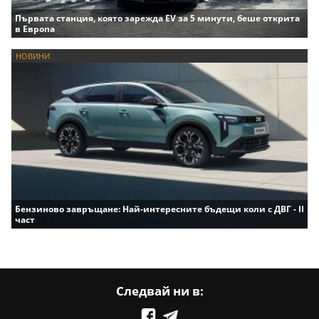
Първата станция, която зарежда EV за 5 минути, беше открита
в Европа
НОВИНИ
Бензиново завръщане: Най-интересните бъдещи коли с ДВГ - II
част
Следвай ни в: