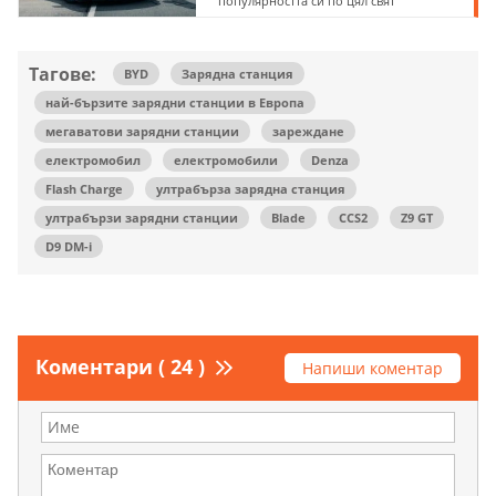
популярността си по цял свят
Тагове:
BYD
Зарядна станция
най-бързите зарядни станции в Европа
мегаватови зарядни станции
зареждане
електромобил
електромобили
Denza
Flash Charge
ултрабърза зарядна станция
ултрабързи зарядни станции
Blade
CCS2
Z9 GT
D9 DM-i
Коментари ( 24 )
Напиши коментар