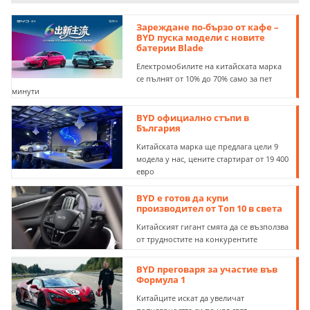
Зареждане по-бързо от кафе –
BYD пуска модели с новите
батерии Blade
Електромобилите на китайската марка
се пълнят от 10% до 70% само за пет
минути
BYD официално стъпи в
България
Китайската марка ще предлага цели 9
модела у нас, цените стартират от 19 400
евро
BYD е готов да купи
производител от Топ 10 в света
Китайският гигант смята да се възползва
от трудностите на конкурентите
BYD преговаря за участие във
Формула 1
Китайците искат да увеличат