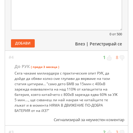
0
от 500
ДОБАВИ
Влез
|
Регистрирай се
#4
1
8
До РУК
( преди 3 месеца )
Сега чакаме милиардера с практическия опит РУК, да
дойде да обяви колко сме глупави да вярваме на тази
статия цитирам... "само дето БМВ за 15мин с 400кВ
зарежда еквивалента на над 110% от капацитета на
батерия, която китайчето с 800кВ зарежда едва 60% за УЖ
5 мин...., ще схванеш ли най накрая че китайците те
лъжат и в момента НЯМА В ДВИЖЕНИЕ ПО-ДОБРА
БАТЕРИЯ от на iX3?"
Сигнализирай за неуместен коментар
#3
2
3