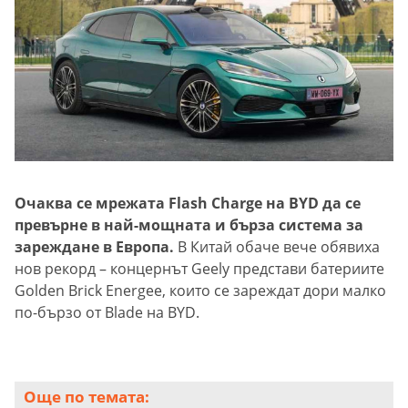
Очаква се мрежата Flash Charge на BYD да се
превърне в най-мощната и бърза система за
зареждане в Европа.
В Китай обаче вече обявиха
нов рекорд – концернът Geely представи батериите
Golden Brick Energee, които се зареждат дори малко
по-бързо от Blade на BYD.
Още по темата: