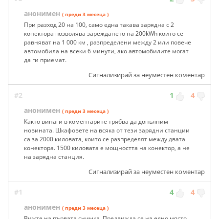
анонимен
( преди 3 месеца )
При разход 20 на 100, само една такава зарядна с 2
конектора позволява зареждането на 200kWh които се
равняват на 1 000 км , разпределени между 2 или повече
автомобила на всеки 6 минути, ако автомобилите могат
да ги приемат.
Сигнализирай за неуместен коментар
#2
1
4
анонимен
( преди 3 месеца )
Както винаги в коментарите трябва да допълним
новината. Шкафовете на всяка от тези зарядни станции
са за 2000 киловата, които се разпределят между двата
конектора. 1500 киловата е мощността на конектор, а не
на зарядна станция.
Сигнализирай за неуместен коментар
#1
4
4
анонимен
( преди 3 месеца )
Вижте на първата снимка. Предвижда се на едно място,