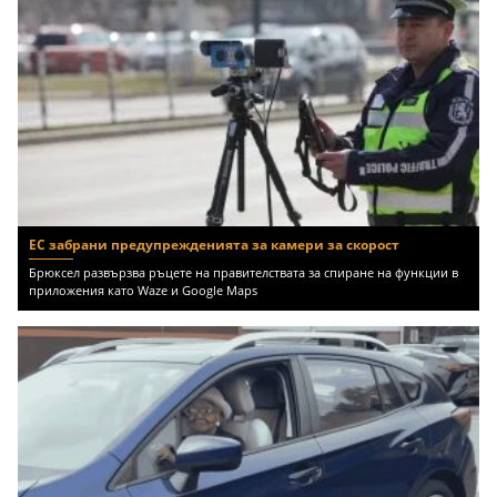
ЕС забрани предупрежденията за камери за скорост
Брюксел развързва ръцете на правителствата за спиране на функции в
приложения като Waze и Google Maps