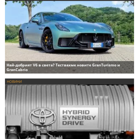
Най-добрият V6 в света? Тествахме новите GranTurismo и
GranCabrio
НОВИНИ