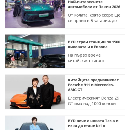
Най-интересните
автомобили от Пекин 2026
От колата, която скоро ще
се прави в България, до
новия флагман на BYD
BYD строи станции по 1500
киловата и в Европа
На първо време
китайският гигант
планира да изгради
мрежа от 3000 терминала
Китайците предизвикват
Porsche 911 и Mercedes-
AMG GT
Електрическият Denza Z9
GT има над 1000 конски
сили и се рекламира от
Джеймс Бонд
BYD вече е новата Tesla и
иска да стане №1 в