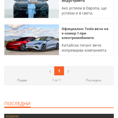
индустрията
Ако успеем в Европа, ще
успеем и в света,
категоричен е
вицепрезидентът Стела
Ли
Официално: Tesla вече не
е номер 1 при
електромобилите
Китайски гигант вече
изпреварва компанията
на Мъск с почти 400,000
продажби
1
Първа
1 от 1
Последна
ПОСЛЕДНИ
НОВИНИ