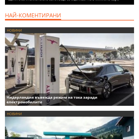
НАЙ-КОМЕНТИРАНИ
НОВИНИ
Нидерландия въвежда режим на тока заради
електромобилите
НОВИНИ