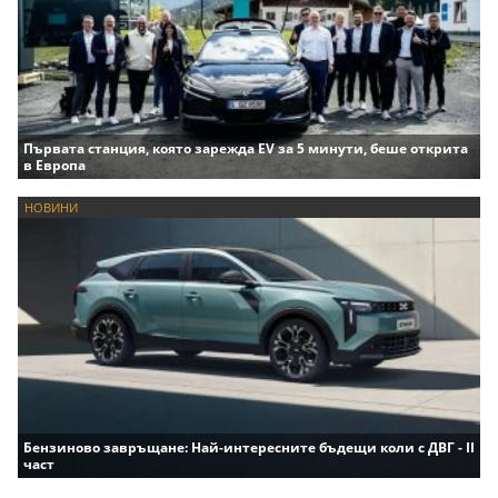
Първата станция, която зарежда EV за 5 минути, беше открита
в Европа
НОВИНИ
Бензиново завръщане: Най-интересните бъдещи коли с ДВГ - II
част