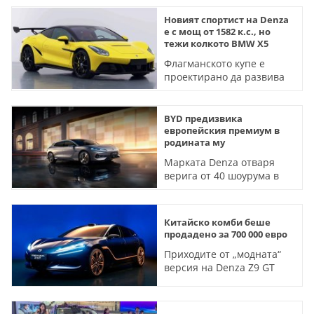
Новият спортист на Denza
e с мощ от 1582 к.с., но
тежи колкото BMW X5
Флагманското купе е
проектирано да развива
умопомрачителните 350
км/ч
BYD предизвика
европейския премиум в
родината му
Марката Denza отваря
верига от 40 шоурума в
Германия
Китайско комби беше
продадено за 700 000 евро
Приходите от „модната“
версия на Denza Z9 GT
отиват за медицински
цели