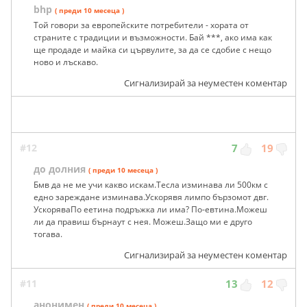
bhp
( преди 10 месеца )
Той говори за европейските потребители - хората от
страните с традиции и възможности. Бай ***, ако има как
ще продаде и майка си цървулите, за да се сдобие с нещо
ново и лъскаво.
Сигнализирай за неуместен коментар
#12
7
19
до долния
( преди 10 месеца )
Бмв да не ме учи какво искам.Тесла изминава ли 500км с
едно зареждане изминава.Ускорявя лимпо бързомот двг.
УскоряваПо еетина подръжка ли има? По-евтина.Можеш
ли да правиш бърнаут с нея. Можеш.Защо ми е друго
тогава.
Сигнализирай за неуместен коментар
#11
13
12
анонимен
( преди 10 месеца )