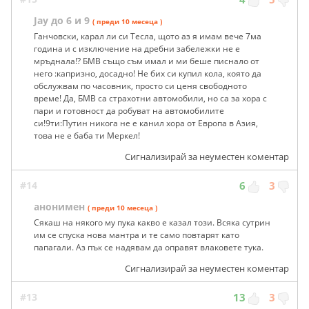
Jay до 6 и 9
( преди 10 месеца )
Ганчовски, карал ли си Тесла, щото аз я имам вече 7ма
година и с изключение на дребни забележки не е
мръднала!? БМВ също съм имал и ми беше писнало от
него :капризно, досадно! Не бих си купил кола, която да
обслужвам по часовник, просто си ценя свободното
време! Да, БМВ са страхотни автомобили, но са за хора с
пари и готовност да робуват на автомобилите
си!9ти:Путин никога не е канил хора от Европа в Азия,
това не е баба ти Меркел!
Сигнализирай за неуместен коментар
#14
6
3
анонимен
( преди 10 месеца )
Сякаш на някого му пука какво е казал този. Всяка сутрин
им се спуска нова мантра и те само повтарят като
папагали. Аз пък се надявам да оправят влаковете тука.
Сигнализирай за неуместен коментар
#13
13
3