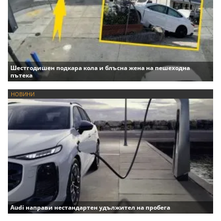
Шестгодишен подкара кола и блъсна жена на пешеходна
пътека
НОВИНИ
Audi направи нестандартен удължител на пробега