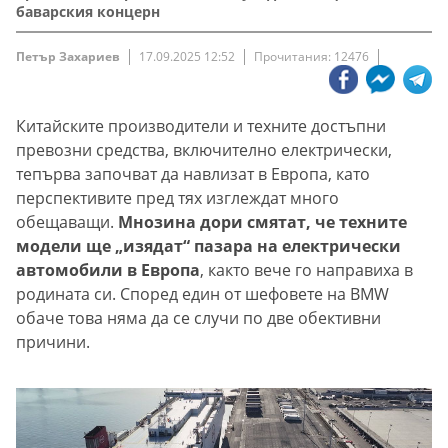
баварския концерн
Петър Захариев
17.09.2025 12:52
Прочитания: 12476
Китайските производители и техните достъпни
превозни средства, включително електрически,
тепърва започват да навлизат в Европа, като
перспективите пред тях изглеждат много
обещаващи.
Мнозина дори смятат, че техните
модели ще „изядат“ пазара на електрически
автомобили в Европа
, както вече го направиха в
родината си. Според един от шефовете на BMW
обаче това няма да се случи по две обективни
причини.