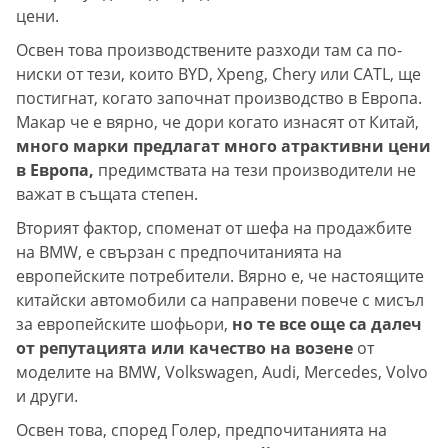
цени.
Освен това производствените разходи там са по-
ниски от тези, които BYD, Xpeng, Chery или CATL, ще
постигнат, когато започнат производство в Европа.
Макар че е вярно, че дори когато изнасят от Китай,
много марки предлагат много атрактивни цени
в Европа,
предимствата на тези производители не
важат в същата степен.
Вторият фактор, споменат от шефа на продажбите
на BMW, е свързан с предпочитанията на
европейските потребители. Вярно е, че настоящите
китайски автомобили са направени повече с мисъл
за европейските шофьори,
но те все още са далеч
от репутацията или качество на возене
от
моделите на BMW, Volkswagen, Audi, Mercedes, Volvo
и други.
Освен това, според Голер, предпочитанията на