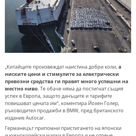
„Китайците произвеждат наистина добри коли,
а
ниските цени и стимулите за електрически
превозни средства ги правят много успешни на
местно ниво
. Те обаче няма да постигнат същия
успех в Европа, защото данъците и тарифите
повишават цената им“, коментира Йохен Голер,
ръководител продажби в BMW, пред британското
издание Autocar.
Германецът припомни пристигането на японски
и южнокорейски марки в Европа и не отрече