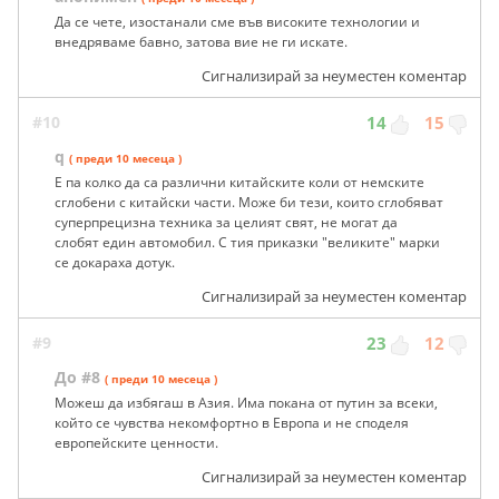
Да се чете, изостанали сме във високите технологии и
внедряваме бавно, затова вие не ги искате.
Сигнализирай за неуместен коментар
#10
14
15
q
( преди 10 месеца )
Е па колко да са различни китайските коли от немските
сглобени с китайски части. Може би тези, които сглобяват
суперпрецизна техника за целият свят, не могат да
слобят един автомобил. С тия приказки "великите" марки
се докараха дотук.
Сигнализирай за неуместен коментар
#9
23
12
До #8
( преди 10 месеца )
Можеш да избягаш в Азия. Има покана от путин за всеки,
който се чувства некомфортно в Европа и не споделя
европейските ценности.
Сигнализирай за неуместен коментар