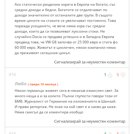
Ако статически разделим хората в Европа на богати, със
средни доходи и бедни. Богатите се отдалечават по
доходи значително от останалите две групи. В същото
време цените на стоките се увеличават постоянно. Това
поражда усещането, че вече няма хора със средни
доходи, които да си позволяват луксозни стоки. Не
случайно Dacia се продава успешно и в Западна Европа
предвид това, че VW G8 започва от 25 000 евро и стига фо
60 000 евро. Животът е цикличен, някои компании няма
да преживеят сегашния цикъл.
Сигнализирай за неуместен коментар
#16
1
5
Любо
( преди 10 месеца )
Някои германци живеят сега в някакъв измислен свят. За
много неща а и за колите. Пълни глупости говори този от
БМВ. Журналист от Германия на изложението в Шанхай.
И прави репортаж. Не знае на кой свят е и какво да каже.
Няма смисъл да се коментира изобщо
Сигнализирай за неуместен коментар
#15
4
5