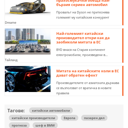
прахосмукачки обеща най-
бързия сериен автомобил
Провалът на Dyson не притеснява
големият му китайския конкурент
Dreame
Най-големият китайски
производител откри как да
заобиколи митата в ЕС
BYD внася на Стария континент
електромобили, произведени в...
Тайланд
Митата на китайските коли в ЕС
дават обратен ефект
Производителите от азиатската държава
се възползват от вратичка в новите
правила
Тагове:
китайски автомобили
китайски производители
Европа
пазарен дял
прогноза
шеф в BMW