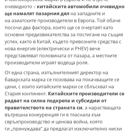
очевидното –
китайските автомобили очевидно
ще намалят пазарния дял
на западните и
на азиатските производители в Европа. Той обаче
посочи два фактора, които ще се очертаят като
основни предизвикателства за постигане на същия
успех, както в Китай, където превозните средства с
нова енергия (електрически и PHEV) вече
представляват половината от пазара, а местните
производители играят водеща роля.
От една страна, изпълнителният директор на
баварската марка се позовава на покачващите се
цени, с които китайските марки се сблъскват на
Стария континент.
Китайските производители се
радват на силна подкрепа и субсидии от
правителството на страната си
, а нарастващата
вътрешна конкуренция ги е тласнала към
свръхпроизводство и ценова война, която
ги „принуждава“ да предлагат изключително ниски