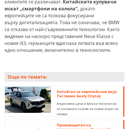
клиентите се различават.
Китайските купувачи
искат „смартфони на колела“,
докато
европейците не са толкова фокусирани
върху дигитализацията. Това не означава, че BMW
се отказва от най-съвременните технологии. Както
видяхме на наскоро представения Neue Klasse с
новия iX3, германците вдигнаха летвата във всяко
едно отношение, включително в технологиите.
Още по темата:
Китайско за европейския вкус:
Тестваме Geely Cityray
Атрактивна цена и високи технологии
са основните козове на новия играч на
пазара
Производител на