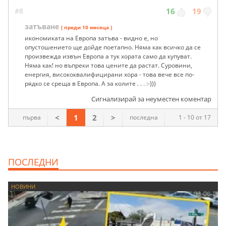
#8
16
19
затъване
( преди 10 месеца )
икономиката на Европа затъва - видно е, но
опустошението ще дойде поетапно. Няма как всичко да се
произвежда извън Европа а тук хората само да купуват.
Няма как! но въпреки това цените да растат. Суровини,
енергия, висококвалифицирани хора - това вече все по-
рядко се среща в Европа. А за колите . . . :-)))
Сигнализирай за неуместен коментар
<
1
2
>
първа
последна
1 - 10 от 17
ПОСЛЕДНИ
НОВИНИ