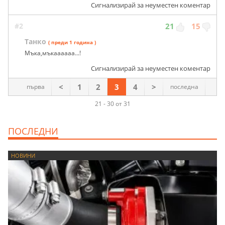
Сигнализирай за неуместен коментар
#2
21
15
Танко
( преди 1 година )
Мъка,мъкаааааа...!
Сигнализирай за неуместен коментар
<
1
2
3
4
>
първа
последна
21 - 30 от 31
ПОСЛЕДНИ
НОВИНИ