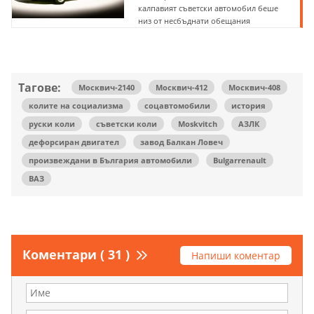
калпавият съветски автомобил беше
низ от несбъднати обещания
Тагове:
Москвич-2140
Москвич-412
Москвич-408
колите на социализма
соцавтомобили
история
руски коли
съветски коли
Moskvitch
АЗЛК
дефорсиран двигател
завод Балкан Ловеч
произвеждани в България автомобили
Bulgarrenault
ВАЗ
Коментари ( 31 )
Напиши коментар