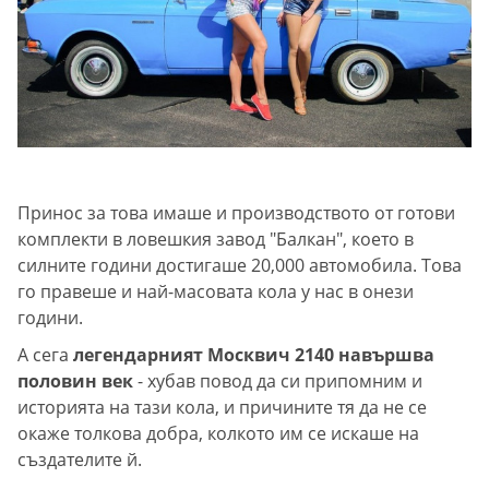
Принос за това имаше и производството от готови
комплекти в ловешкия завод "Балкан", което в
силните години достигаше 20,000 автомобила. Това
го правеше и най-масовата кола у нас в онези
години.
А сега
легендарният Москвич 2140 навършва
половин век
- хубав повод да си припомним и
историята на тази кола, и причините тя да не се
окаже толкова добра, колкото им се искаше на
създателите й.