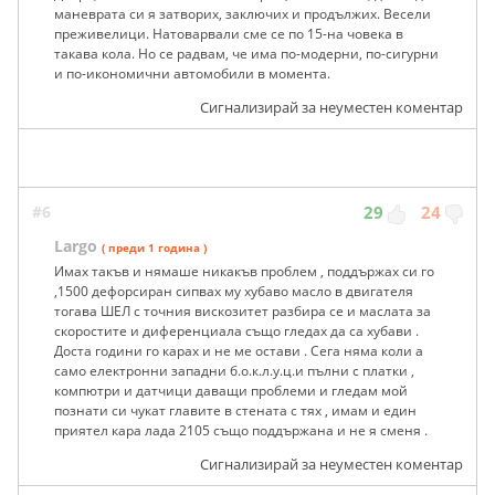
маневрата си я затворих, заключих и продължих. Весели
преживелици. Натоварвали сме се по 15-на човека в
такава кола. Но се радвам, че има по-модерни, по-сигурни
и по-икономични автомобили в момента.
Сигнализирай за неуместен коментар
#6
29
24
Largo
( преди 1 година )
Имах такъв и нямаше никакъв проблем , поддържах си го
,1500 дефорсиран сипвах му хубаво масло в двигателя
тогава ШЕЛ с точния вискозитет разбира се и маслата за
скоростите и диференциала също гледах да са хубави .
Доста години го карах и не ме остави . Сега няма коли а
само електронни западни б.о.к.л.у.ц.и пълни с платки ,
компютри и датчици даващи проблеми и гледам мой
познати си чукат главите в стената с тях , имам и един
приятел кара лада 2105 също поддържана и не я сменя .
Сигнализирай за неуместен коментар