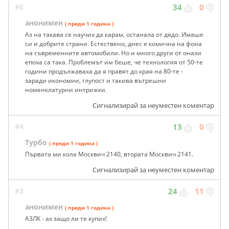
#5
34
0
анонимен
( преди 1 година )
Аз на такава се научих да карам, останала от дядо. Имаше
си и добрите страни. Естествено, днес е комична на фона
на съвременните автомобили. Но и много други от онази
епоха са така. Проблемът им беше, че технология от 50-те
години продължаваха да я правят до края на 80-те -
заради икономии, глупост и такива вътрешни
номенклатурни интрижки.
Сигнализирай за неуместен коментар
#4
13
0
Турбо
( преди 1 година )
Първата ми кола Москвич 2140, втората Москвич 2141.
Сигнализирай за неуместен коментар
#3
24
11
анонимен
( преди 1 година )
АЗЛК - ах защо ли те купих!