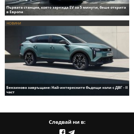
Първата станция, която зарежда EV за 5 минути, беше открита
в Европа
НОВИНИ
Бензиново завръщане: Най-интересните бъдещи коли с ДВГ - II
част
Следвай ни в: