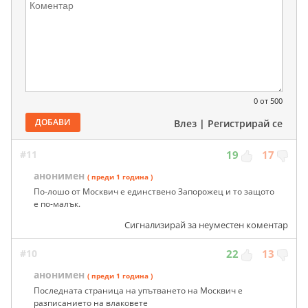
0
от 500
ДОБАВИ
Влез
|
Регистрирай се
#11
19
17
анонимен
( преди 1 година )
По-лошо от Москвич е единствено Запорожец и то защото
е по-малък.
Сигнализирай за неуместен коментар
#10
22
13
анонимен
( преди 1 година )
Последната страница на упътването на Москвич е
разписанието на влаковете