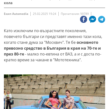
кола
Екип Automedia
25.02.2025 19:24
Прочитания: 59789
Като изключим по-възрастните поколения,
повечето българи си представят именно тази кола,
когато стане дума за "Москвич". Тя бе
основното
превозно средство в България в края на 70-те и
през 80-те
- малко по-евтина от ВАЗ, а и с доста по-
кратко време за чакане в "Мототехника".