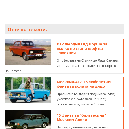
Още по темата:
Как Фердинанд Порше за
малко не стана шеф на
"Москвич"
От офертата на Сталин до Лада Самара:
историята на съветските партньорства
на Porsche
Москвич-412: 15 любопитни
факта за колата на дядо
Прави се в България под името Рила;
участвал е в 24-те часа на "Спа";
скоростната му кутия е боклук
15 факта за "българския"
Москвич Алеко
Най-аеродинамичният, но и най-