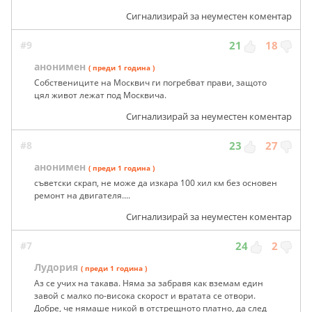
Сигнализирай за неуместен коментар
#9
21
18
анонимен
( преди 1 година )
Собствениците на Москвич ги погребват прави, защото
цял живот лежат под Москвича.
Сигнализирай за неуместен коментар
#8
23
27
анонимен
( преди 1 година )
съветски скрап, не може да изкара 100 хил км без основен
ремонт на двигателя....
Сигнализирай за неуместен коментар
#7
24
2
Лудория
( преди 1 година )
Аз се учих на такава. Няма за забравя как вземам един
завой с малко по-висока скорост и вратата се отвори.
Добре, че нямаше никой в отстрещното платно, да след