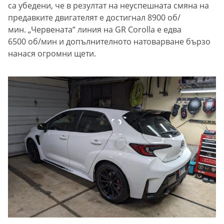
са убедени, че в резултат на неуспешната смяна на
предавките двигателят е достигнал 8900 об/
мин. „Червената“ линия на GR Corolla е едва
6500 об/мин и допълнителното натоварване бързо
нанася огромни щети.