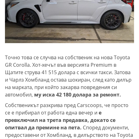
Точно това се случва на собственик на нова Toyota
GR Corolla. Хот-хечът във версията Prеmium в
Щатите струва 41 515 долара с всички такси. Затова
и Чарлз Хомбланд остава шокиран, след като дилър
на марката, при който закарва повредения си
автомобил,
му иска 42 180 долара за ремонт.
Собственикът разкрива пред Carscoops, че просто
се е прибирал от работа една вечер и
е
превключил на трета предавка, докато се
опитвал да премине на пета.
Според документи,
предоставени от Хомбланд, в дилърството на Toyota