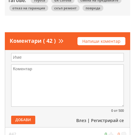
Тагове:
Toyota
GR Corolla
смяна на предавките
отказ на гаранция
скъп ремонт
повреда
Коментари ( 42 )
Напиши коментар
0
от 500
ДОБАВИ
Влез
|
Регистрирай се
#42
0
0