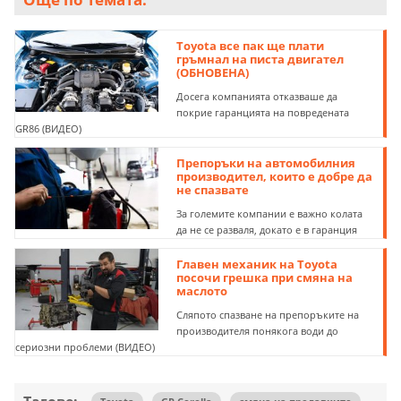
Toyota все пак ще плати
гръмнал на писта двигател
(ОБНОВЕНА)
Досега компанията отказваше да
покрие гаранцията на повредената
GR86 (ВИДЕО)
Препоръки на автомобилния
производител, които е добре да
не спазвате
За големите компании е важно колата
да не се разваля, докато е в гаранция
Главен механик на Toyota
посочи грешка при смяна на
маслото
Сляпото спазване на препоръките на
производителя понякога води до
сериозни проблеми (ВИДЕО)