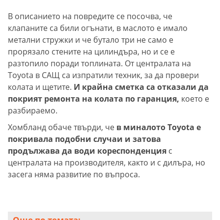
В описанието на повредите се посочва, че
клапаните са били огънати, в маслото е имало
метални стружки и че бутало три не само е
прорязало стените на цилиндъра, но и се е
разтопило поради топлината. От централата на
Toyota в САЩ са изпратили техник, за да провери
колата и щетите.
И крайна сметка са отказали да
покрият ремонта на колата по гаранция,
което е
разбираемо.
Хомбланд обаче твърди, че
в миналото Toyota е
покривала подобни случаи и затова
продължава да води кореспонденция
с
централата на производителя, както и с дилъра, но
засега няма развитие по въпроса.
Още по темата: