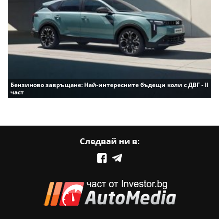
Бензиново завръщане: Най-интересните бъдещи коли с ДВГ - II
част
Следвай ни в: