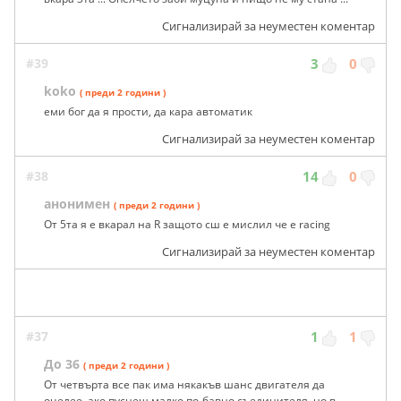
Сигнализирай за неуместен коментар
#39
3
0
koko
( преди 2 години )
еми бог да я прости, да кара автоматик
Сигнализирай за неуместен коментар
#38
14
0
анонимен
( преди 2 години )
От 5та я е вкарал на R защото сш е мислил че е racing
Сигнализирай за неуместен коментар
#37
1
1
До 36
( преди 2 години )
От четвърта все пак има някакъв шанс двигателя да
оцелее, ако пуснеш малко по-бавно съединителя, но в