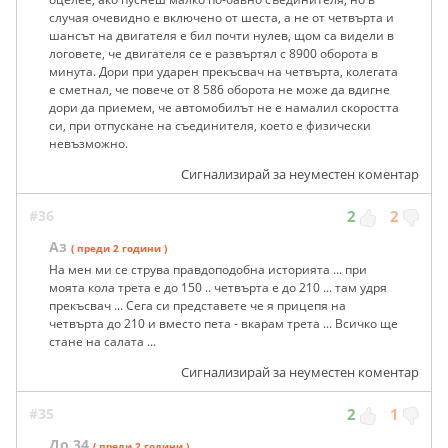
случая очевидно е включено от шеста, а не от четвърта и
шансът на двигателя е бил почти нулев, щом са видели в
логовете, че двигателя се е развъртял с 8900 оборота в
минута. Дори при ударен прекъсвач на четвърта, колегата
е сметнал, че повече от 8 586 оборота не може да вдигне
дори да приемем, че автомобилът не е намалил скоростта
си, при отпускане на съединителя, което е физически
невъзможно.
Сигнализирай за неуместен коментар
#36
2
2
Аз
( преди 2 години )
На мен ми се струва правдоподобна историята ... при
моята кола трета е до 150 .. четвърта е до 210 ... там удря
прекъсвач ... Сега си представете че я прицепя на
четвърта до 210 и вместо пета - вкарам трета ... Всичко ще
стане на салата ...
Сигнализирай за неуместен коментар
#35
2
1
До 34
( преди 2 години )