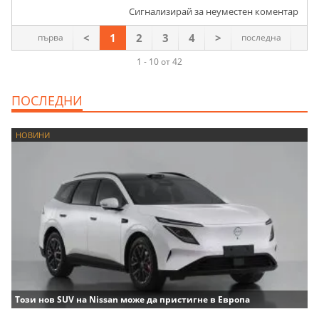
Сигнализирай за неуместен коментар
<
1
2
3
4
>
първа
последна
1 - 10 от 42
ПОСЛЕДНИ
НОВИНИ
Този нов SUV на Nissan може да пристигне в Европа