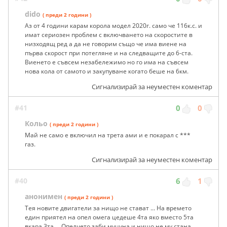
dido
( преди 2 години )
Аз от 4 години карам корола модел 2020г. само че 116к.с. и
имат сериозен проблем с включването на скоростите в
низходящ ред а да не говорим също че има виене на
първа скорост при потегляне и на следващите до 6-ста.
Виенето е съвсем незабележимо но го има на съвсем
нова кола от самото и закупуване когато беше на 6км.
Сигнализирай за неуместен коментар
#41
0
0
Кольо
( преди 2 години )
Май не само е включил на трета ами и е покарал с ***
газ.
Сигнализирай за неуместен коментар
#40
6
1
анонимен
( преди 2 години )
Тея новите двигатели за нищо не стават ... На времето
един приятел на опел омега цедеше 4та яко вместо 5та
вкара 3та ... Опелчето заби муцуна и нищо не му стана ...