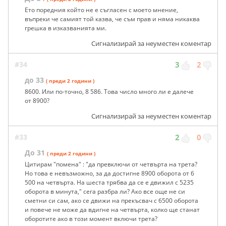
Ето поредния който не е съгласен с моето мнение,
въпреки че самият той казва, че съм прав и няма никаква
грешка в изказванията ми.
Сигнализирай за неуместен коментар
#34
3
2
до 33
( преди 2 години )
8600. Или по-точно, 8 586. Това число много ли е далече
от 8900?
Сигнализирай за неуместен коментар
#33
2
0
До 31
( преди 2 години )
Цитирам "помена" : "да превключи от четвърта на трета?
Но това е невъзможно, за да достигне 8900 оборота от 6
500 на четвърта. На шеста трябва да се е движил с 5235
оборота в минута," сега разбра ли? Ако все още не си
сметни си сам, ако се движи на прекъсвач с 6500 оборота
и повече не може да вдигне на четвърта, колко ще станат
оборотите ако в този момент включи трета?