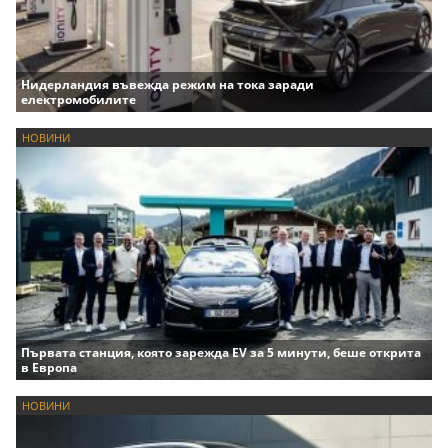
Нидерландия въвежда режим на тока заради
електромобилите
НОВИНИ
Първата станция, която зарежда EV за 5 минути, беше открита
в Европа
НОВИНИ