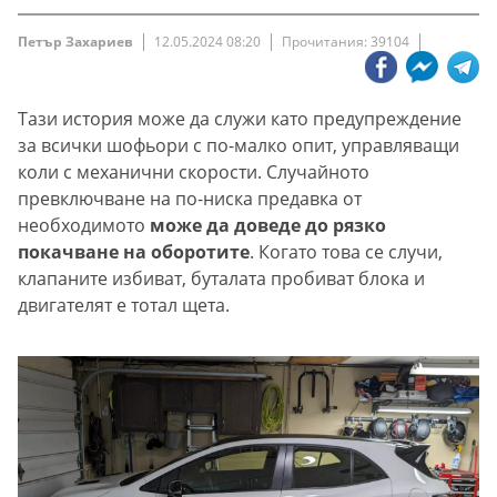
Петър Захариев
12.05.2024 08:20
Прочитания: 39104
Тази история може да служи като предупреждение
за всички шофьори с по-малко опит, управляващи
коли с механични скорости. Случайното
превключване на по-ниска предавка от
необходимото
може да доведе до рязко
покачване на оборотите
. Когато това се случи,
клапаните избиват, буталата пробиват блока и
двигателят е тотал щета.