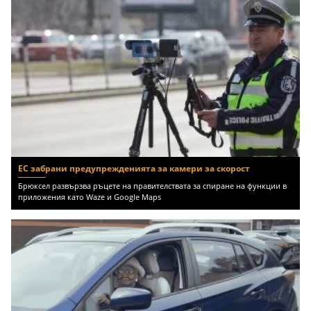
ЕС забрани предупрежденията за камери за скорост
Брюксел развързва ръцете на правителствата за спиране на функции в
приложения като Waze и Google Maps