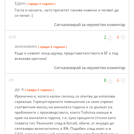
Един
( преди 2 години )
Госта и каската , като прочетат такива новини и почват да
се пипат :)
Сигнализирай за неуместен коментар
#10
2
0
анонимен
( преди 2 години )
Къде е новият ленд крузер, представителството в БГ е под
всякаква критика!
Сигнализирай за неуместен коментар
#9
8
6
до 4
( преди 2 години )
Иронично е, когато кален галлош се опитва да използва
сарказъм. Горецитираните повишения са само спрямо
съответния месец на миналата година и се дължат на
проблемите с производството, които Тойотка имаше в
края на миналата година, т.е. кухи проценти (точно като
главата ти). Реалният спад в Китай, обаче, от януари до
септември включително, е 8%. Подобен спад имат и в
САЩ, като в някои най-развити щати, като Калифорния, е