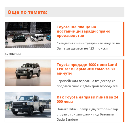
Още по темата:
Toyota ще плаща на
доставчици заради спряно
производство
Скандалът с манипулираните модели на
Daihatsu ще засегне 423 японски
компании
Toyota продаде 1000 нови Land
Cruiser в Германия само за 30
минути
Европейската версия на всъдехода се
предлага само с 2,8-литров турбодизел
Как Toyota направи пикап за 24
000 лева
Новият Hilux Champ с двулитров мотор
струва с три хилядалки под базовата
Dacia Sandero