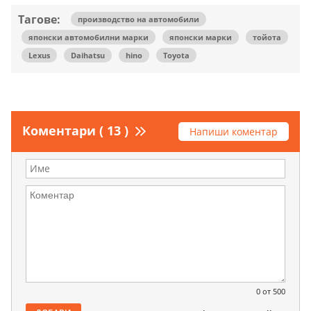
Тагове:
производство на автомобили
японски автомобилни марки
японски марки
тойота
Lexus
Daihatsu
hino
Toyota
Коментари ( 13 )
Напиши коментар
0
от 500