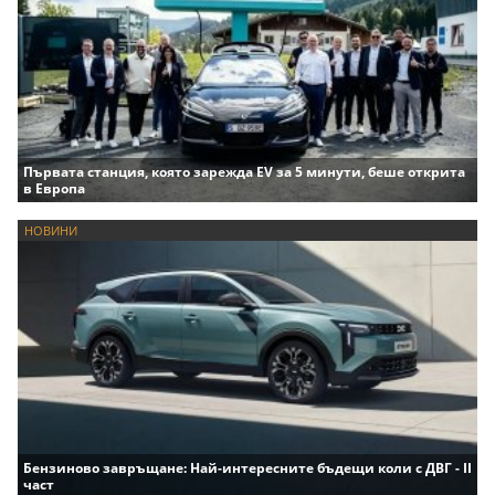
Първата станция, която зарежда EV за 5 минути, беше открита
в Европа
НОВИНИ
Бензиново завръщане: Най-интересните бъдещи коли с ДВГ - II
част