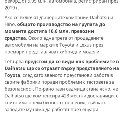
рекорд от 9,05 млн. автомобила, регистриран през
2019 г.
Ако се включат дъщерните компании Daihatsu и
Hino,
общото производство на групата до
момента достига 10,6 млн. превозни
средства
. Около една трета от продадените
автомобили на марките Toyota и Lexus през
ноември представляват хибридни модели.
Тепърва
предстои да се види как проблемите в
Daihatsu ще се отразят върху представянето на
Toyota
, след като звеното преустанови работа в
своите фабрики поради проблеми с тестовете за
безопасност. По-рано тази седмица стана ясно, че
Daihatsu ще компенсира 423 местни доставчици, с
които има преки бизнес отношения, тъй като
заводите му няма да работят през януари.