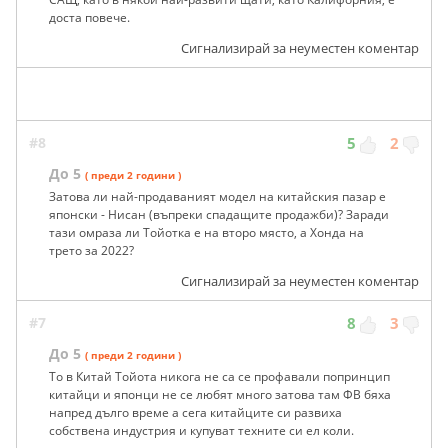
доста повече.
Сигнализирай за неуместен коментар
#8
5
2
До 5
( преди 2 години )
Затова ли най-продаваният модел на китайския пазар е
японски - Нисан (въпреки спадащите продажби)? Заради
тази омраза ли Тойотка е на второ място, а Хонда на
трето за 2022?
Сигнализирай за неуместен коментар
#7
8
3
До 5
( преди 2 години )
То в Китай Тойота никога не са се профавали попринцип
китайци и японци не се любят много затова там ФВ бяха
напред дълго време а сега китайците си развиха
собствена индустрия и купуват техните си ел коли.