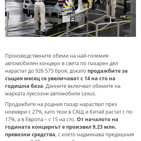
Производствените обеми на най-големия
автомобилен концерн в света по пазарен дял
нарастат до 926 573 броя, докато
продажбите за
същия месец се увеличават с 14 на сто на
годишна база
. Данните включват обемите на
марката луксозни автомобили Lexus.
Продажбите на родния пазар нарастват през
ноември с 27%, като тези в САЩ и Китай растат с по
17%, а в Европа – с 15 на сто.
От началото на
годината концернът е произвел 9,23 млн.
превозни средства
, с което надминава предишния