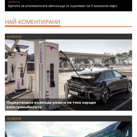
Щетите за италианската автокъща се оценяват на 5 милиона евро
НАЙ-КОМЕНТИРАНИ
НОВИНИ
Нидерландия въвежда режим на тока заради
електромобилите
НОВИНИ