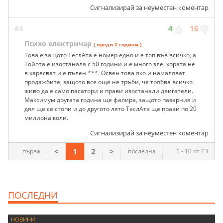
Сигнализирай за неуместен коментар
#4
4
16
Психо електричар
( преди 2 години )
Това е защото ТеслАта е номер едно и е топ във всичко, а
Тойота е изостанала с 50 години и е много зле, хората не
в харесват и е пълен ***. Освен това яко и намаляват
продажбите, защото все още не тръби, че трябва всичко
живо да е само пасатори и прави изостанали двигатели.
Максимум другата година ще фалира, защото пазарния и
дял ще се стопи и до другото лято ТеслАта ще прави по 20
милиона коли.
Сигнализирай за неуместен коментар
<
1
2
>
първа
последна
1 - 10 от 13
ПОСЛЕДНИ
НОВИНИ