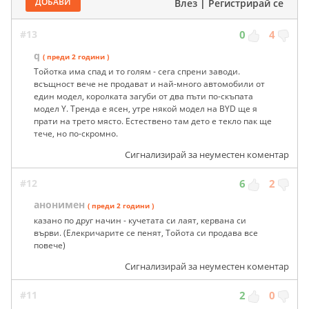
ДОБАВИ
Влез
|
Регистрирай се
#13
0
4
q
( преди 2 години )
Тойотка има спад и то голям - сега спрени заводи.
всъщност вече не продават и най-много автомобили от
един модел, королката загуби от два пъти по-скъпата
модел Y. Тренда е ясен, утре някой модел на BYD ще я
прати на трето място. Естествено там дето е текло пак ще
тече, но по-скромно.
Сигнализирай за неуместен коментар
#12
6
2
анонимен
( преди 2 години )
казано по друг начин - кучетата си лаят, кервана си
върви. (Елекричарите се пенят, Тойота си продава все
повече)
Сигнализирай за неуместен коментар
#11
2
0