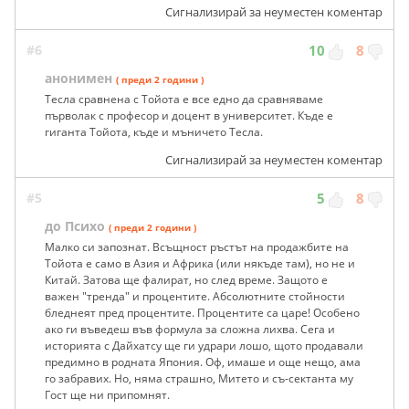
Сигнализирай за неуместен коментар
#6
10
8
анонимен
( преди 2 години )
Тесла сравнена с Тойота е все едно да сравняваме
първолак с професор и доцент в университет. Къде е
гиганта Тойота, къде и мъничето Тесла.
Сигнализирай за неуместен коментар
#5
5
8
до Психо
( преди 2 години )
Малко си запознат. Всъщност ръстът на продажбите на
Тойота е само в Азия и Африка (или някъде там), но не и
Китай. Затова ще фалират, но след време. Защото е
важен "тренда" и процентите. Абсолютните стойности
бледнеят пред процентите. Процентите са царе! Особено
ако ги въведеш във формула за сложна лихва. Сега и
историята с Дайхатсу ще ги удрари лошо, щото продавали
предимно в родната Япония. Оф, имаше и още нещо, ама
го забравих. Но, няма страшно, Митето и съ-сектанта му
Гост ще ни припомнят.