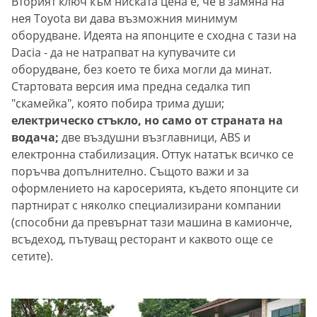
Вторият ключ към ниската цена е, че в замяна на
нея Toyota ви дава възможния минимум
оборудване. Идеята на японците е сходна с тази на
Dacia - да не натрапват на купувачите си
оборудване, без което те биха могли да минат.
Стартовата версия има предна седалка тип
"скамейка", която побира трима души;
електрическо стъкло, но само от страната на
водача;
две въздушни възглавници, ABS и
електронна стабилизация. Оттук нататък всичко се
поръчва допълнително. Същото важи и за
оформлението на каросерията, където японците си
партнират с няколко специализирани компании
(способни да превърнат тази машина в камионче,
всъдеход, пътуващ ресторант и каквото още се
сетите).