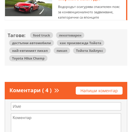
Водородът осигурява спасителен пояс
за конвенционалното задвижване,
категорични са японците
Тагове:
food truck
лекотоварен
достъпни автомобили
как произвежда Тойота
най-евтиният пикап
пикап
Тойота Хайлукс
Toyota Hilux Champ
Коментари ( 4 )
Напиши коментар