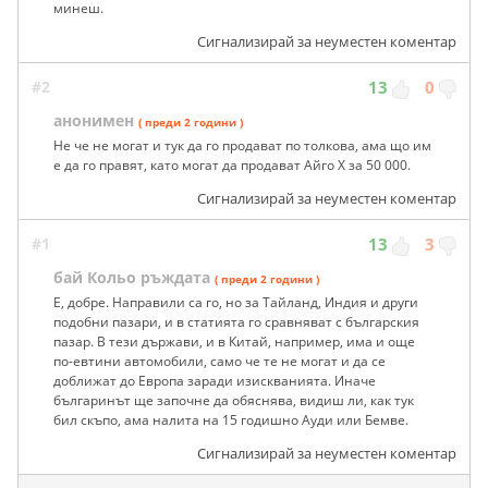
минеш.
Сигнализирай за неуместен коментар
#2
13
0
анонимен
( преди 2 години )
Не че не могат и тук да го продават по толкова, ама що им
е да го правят, като могат да продават Айго Х за 50 000.
Сигнализирай за неуместен коментар
#1
13
3
бай Кольо ръждата
( преди 2 години )
Е, добре. Направили са го, но за Тайланд, Индия и други
подобни пазари, и в статията го сравняват с българския
пазар. В тези държави, и в Китай, например, има и още
по-евтини автомобили, само че те не могат и да се
доближат до Европа заради изискванията. Иначе
българинът ще започне да обяснява, видиш ли, как тук
бил скъпо, ама налита на 15 годишно Ауди или Бемве.
Сигнализирай за неуместен коментар