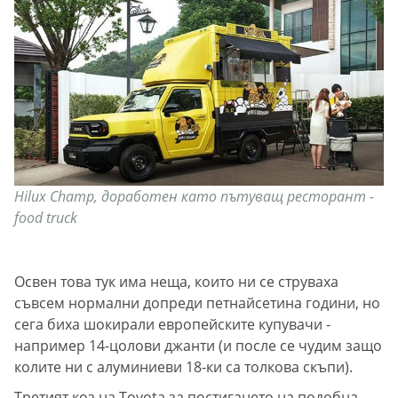
Hilux Champ, доработен като пътуващ ресторант -
food truck
Освен това тук има неща, които ни се струваха
съвсем нормални допреди петнайсетина години, но
сега биха шокирали европейските купувачи -
например 14-цолови джанти (и после се чудим защо
колите ни с алуминиеви 18-ки са толкова скъпи).
Третият коз на Toyota за постигането на подобна