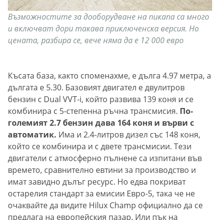
Възможностите за дооборудване на пикапа са много
и включват дори такава приключенска версия. Но
цената, разбира се, вече няма да е 12 000 евро
Късата база, както споменахме, е дълга 4.97 метра, а
дългата е 5.30. Базовият двигател е двулитров
бензин с Dual VVT-i, който развива 139 коня и се
комбинира с 5-степенна ръчна трансмисия.
По-
големият 2.7 бензин дава 164 коня и върви с
автоматик.
Има и 2.4-литров дизел със 148 коня,
който се комбинира и с двете трансмисии. Тези
двигатели с атмосферно пълнене са изпитани във
времето, сравнително евтини за производство и
имат завидно дълъг ресурс. Но едва покриват
остарелия стандарт за емисии Евро-5, така че не
очаквайте да видите Hilux Champ официално да се
предлага на европейския пазар. Или пък на