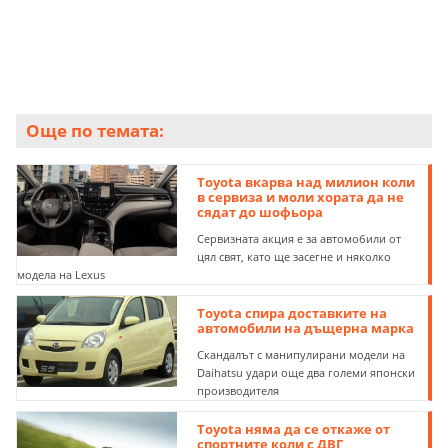
Още по темата:
Toyota вкарва над милион коли
в сервиза и моли хората да не
сядат до шофьора
Сервизната акция е за автомобили от
цял свят, като ще засегне и няколко
модела на Lexus
Toyota спира доставките на
автомобили на дъщерна марка
Скандалът с манипулирани модели на
Daihatsu удари още два големи японски
производителя
Toyota няма да се откаже от
спортните коли с ДВГ