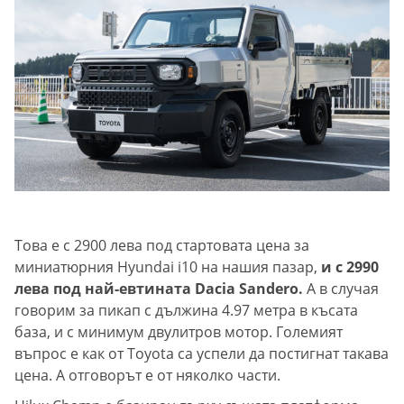
Това е с 2900 лева под стартовата цена за
миниатюрния Hyundai i10 на нашия пазар,
и с 2990
лева под най-евтината Dacia Sandero.
А в случая
говорим за пикап с дължина 4.97 метра в късата
база, и с минимум двулитров мотор. Големият
въпрос е как от Toyota са успели да постигнат такава
цена. А отговорът е от няколко части.