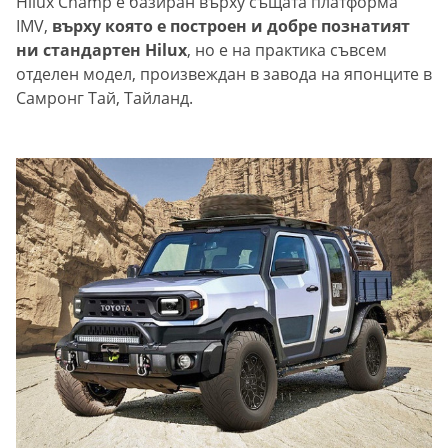
Hilux Champ е базиран върху същата платформа
IMV,
върху която е построен и добре познатият
ни стандартен Hilux
, но е на практика съвсем
отделен модел, произвеждан в завода на японците в
Самронг Тай, Тайланд.