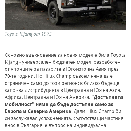
Toyota Kijang от 1975
Основно вдъхновение за новия модел е била Toyota
Kijang - универсален бюджетен модел, разработен
от японците за пазарите в Югоизточна Азия през
70-те години. Но Hilux Champ съвсем няма да е
ограничен само до този регион: в близко бъдеще
започва дистрибуцията в Централна и Южна Азия,
Африка, Централна и Южна Америка.
"Достъпната
мобилност" няма да бъде достъпна само за
Европа и Северна Америка
. Дали Hilux Champ би
си заслужавал усложненията, съпътстващи частния
внос в България, е въпрос на индивидуална