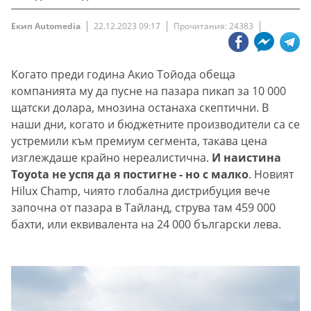
Екип Automedia
22.12.2023 09:17
Прочитания: 24383
Когато преди година Акио Тойода обеща
компанията му да пусне на пазара пикап за 10 000
щатски долара, мнозина останаха скептични. В
наши дни, когато и бюджетните производители са се
устремили към премиум сегмента, такава цена
изглеждаше крайно нереалистична.
И наистина
Toyota не успя да я постигне - но с малко
. Новият
Hilux Champ, чиято глобална дистрибуция вече
започна от пазара в Тайланд, струва там 459 000
бахти, или еквивалента на 24 000 български лева.