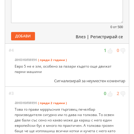
0
от 500
ДОБАВИ
Влез
|
Регистрирай се
#4
1
0
анонимен
( преди 2 години )
Евро 5 не е зле, особено за пазари където още движат
парни машини
Сигнализирай за неуместен коментар
#3
0
2
анонимен
( преди 2 години )
Това го прави мррръсния търговец печелбар
производителя сигурно им го дава на толкова. То освен
две бали със сено нз какво може да караш с него един
европейски бус е много по практичен. А толкова грозен
баце че ще изплашиш всички котки и кучета с него като