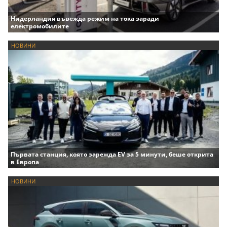
Нидерландия въвежда режим на тока заради
електромобилите
НОВИНИ
Първата станция, която зарежда EV за 5 минути, беше открита
в Европа
НОВИНИ