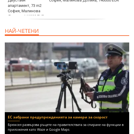
София, Малинова Долина, 146000 EUR
дава под наем, Офис, 100 m2 София,
НАЙ-ЧЕТЕНИ
Център, 800 EUR
ЕС забрани предупрежденията за камери за скорост
Брюксел развързва ръцете на правителствата за спиране на функции в
приложения като Waze и Google Maps