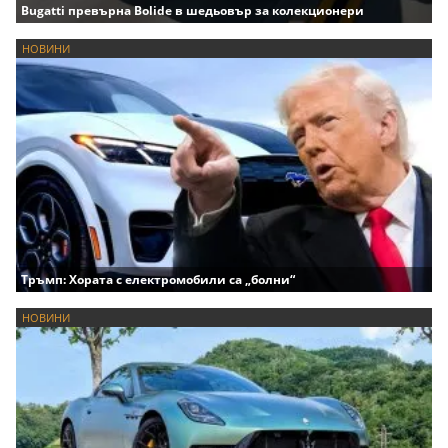
Bugatti превърна Bolide в шедьовър за колекционери
НОВИНИ
Тръмп: Хората с електромобили са „болни“
НОВИНИ