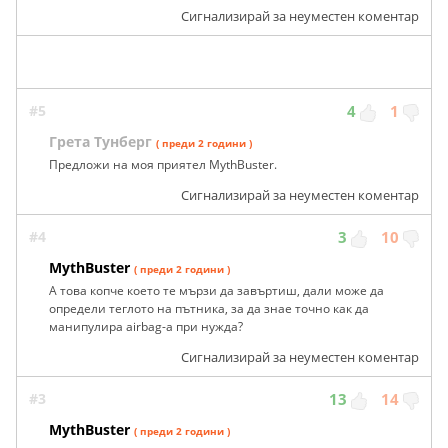
Сигнализирай за неуместен коментар
#5
4
1
Грета Тунберг
( преди 2 години )
Предложи на моя приятел MythBuster.
Сигнализирай за неуместен коментар
#4
3
10
MythBuster
( преди 2 години )
А това копче което те мързи да завъртиш, дали може да
определи теглото на пътника, за да знае точно как да
манипулира airbag-а при нужда?
Сигнализирай за неуместен коментар
#3
13
14
MythBuster
( преди 2 години )