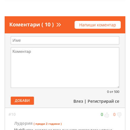
Коментари ( 10 )
Напиши коментар
0
от 500
ДОБАВИ
Влез
|
Регистрирай се
#10
0
0
Лудория
( преди 2 години )
MythBuster, мислех си тези дни като излезе тази новина