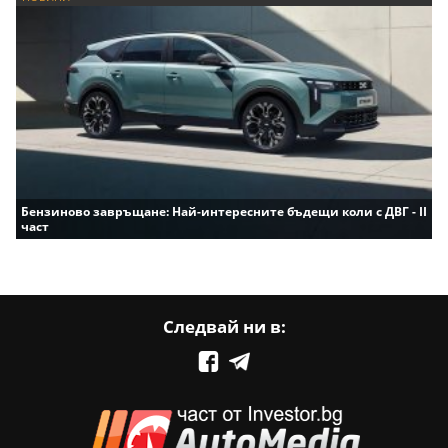
Бензиново завръщане: Най-интересните бъдещи коли с ДВГ - II
част
Следвай ни в: