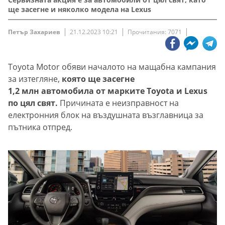
ще засегне и няколко модела на Lexus
Петър Захариев
21.12.2023 10:21
Прочитания: 7071
Toyota Motor обяви началото на мащабна кампания
за изтегляне,
която ще засегне
1,2 млн автомобила от марките Toyota и Lexus
по цял свят.
Причината е неизправност на
електронния блок на въздушната възглавница за
пътника отпред.