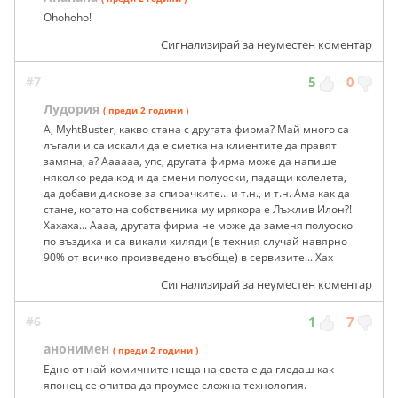
Ohohoho!
Сигнализирай за неуместен коментар
#7
5
0
Лудория
( преди 2 години )
А, MyhtBuster, какво стана с другата фирма? Май много са
лъгали и са искали да е сметка на клиентите да правят
замяна, а? Аааааа, упс, другата фирма може да напише
няколко реда код и да смени полуоски, падащи колелета,
да добави дискове за спирачките... и т.н., и т.н. Ама как да
стане, когато на собственика му мрякора е Лъжлив Илон?!
Хахаха... Аааа, другата фирма не може да заменя полуоско
по въздиха и са викали хиляди (в техния случай навярно
90% от всичко произведено въобще) в сервизите... Хах
Сигнализирай за неуместен коментар
#6
1
7
анонимен
( преди 2 години )
Едно от най-комичните неща на света е да гледаш как
японец се опитва да проумее сложна технология.