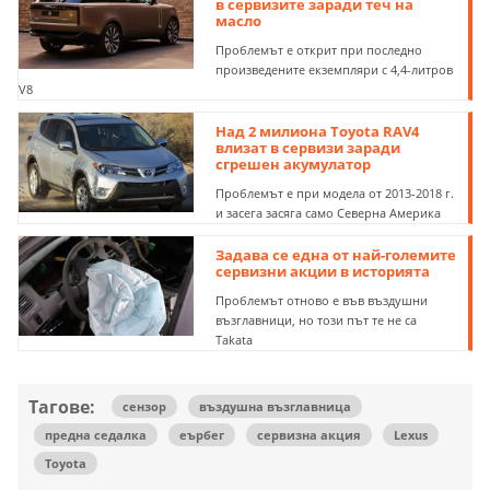
в сервизите заради теч на
масло
Проблемът е открит при последно
произведените екземпляри с 4,4-литров
V8
Над 2 милиона Toyota RAV4
влизат в сервизи заради
сгрешен акумулатор
Проблемът е при модела от 2013-2018 г.
и засега засяга само Северна Америка
Задава се една от най-големите
сервизни акции в историята
Проблемът отново е във въздушни
възглавници, но този път те не са
Takata
Тагове:
сензор
въздушна възглавница
предна седалка
еърбег
сервизна акция
Lexus
Toyota