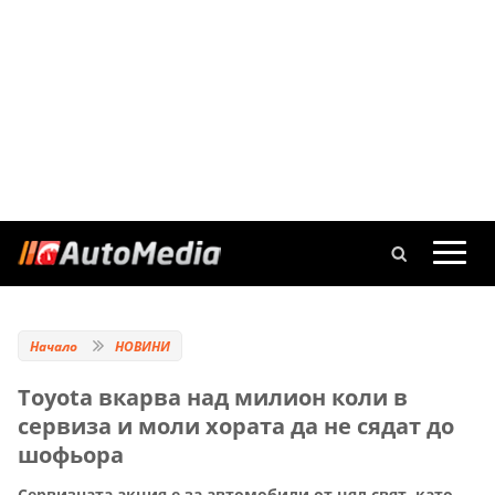
Начало
НОВИНИ
Toyota вкарва над милион коли в
сервиза и моли хората да не сядат до
шофьора
Сервизната акция е за автомобили от цял свят, като