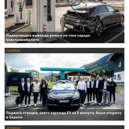
Нидерландия въвежда режим на тока заради
електромобилите
НОВИНИ
Първата станция, която зарежда EV за 5 минути, беше открита
в Европа
НОВИНИ