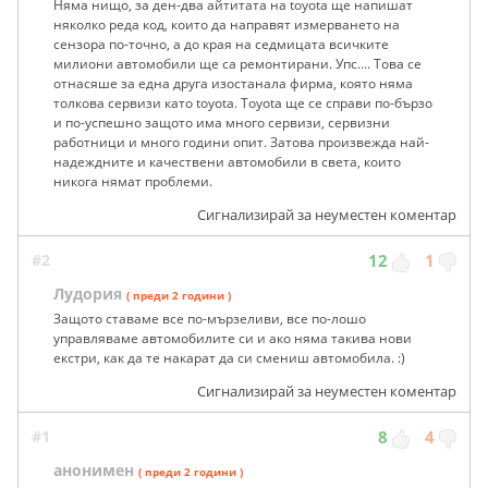
Няма нищо, за ден-два айтитата на toyota ще напишат
няколко реда код, които да направят измерването на
сензора по-точно, а до края на седмицата всичките
милиони автомобили ще са ремонтирани. Упс.... Това се
отнасяше за една друга изостанала фирма, която няма
толкова сервизи като toyota. Toyota ще се справи по-бързо
и по-успешно защото има много сервизи, сервизни
работници и много години опит. Затова произвежда най-
надеждните и качествени автомобили в света, които
никога нямат проблеми.
Сигнализирай за неуместен коментар
#2
12
1
Лудория
( преди 2 години )
Защото ставаме все по-мързеливи, все по-лошо
управляваме автомобилите си и ако няма такива нови
екстри, как да те накарат да си смениш автомобила. :)
Сигнализирай за неуместен коментар
#1
8
4
анонимен
( преди 2 години )