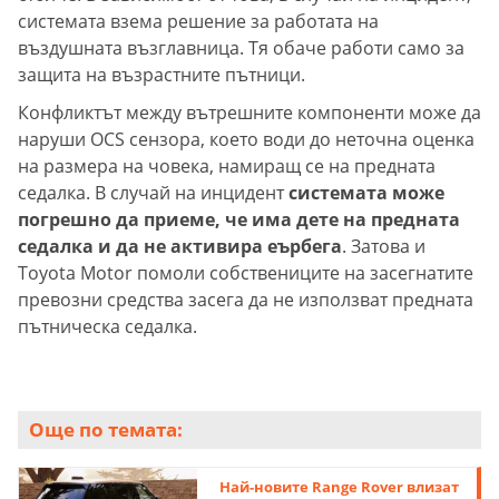
системата взема решение за работата на
въздушната възглавница. Тя обаче работи само за
защита на възрастните пътници.
Конфликтът между вътрешните компоненти може да
наруши OCS сензора, което води до неточна оценка
на размера на човека, намиращ се на предната
седалка. В случай на инцидент
системата може
погрешно да приеме, че има дете на предната
седалка и да не активира еърбега
. Затова и
Toyota Motor помоли собствениците на засегнатите
превозни средства засега да не използват предната
пътническа седалка.
Още по темата:
Най-новите Range Rover влизат