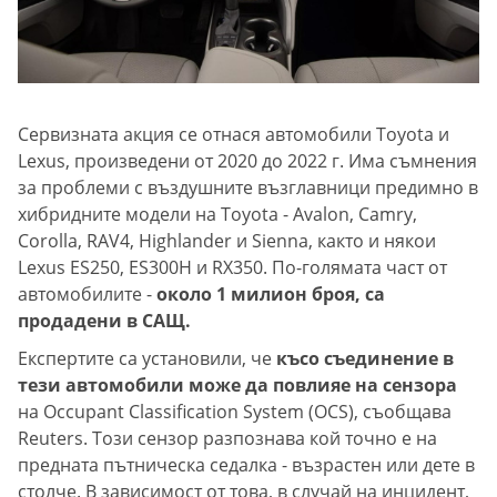
Сервизната акция се отнася автомобили Toyota и
Lexus, произведени от 2020 до 2022 г. Има съмнения
за проблеми с въздушните възглавници предимно в
хибридните модели на Toyota - Avalon, Camry,
Corolla, RAV4, Highlander и Sienna, както и някои
Lexus ES250, ES300H и RX350. По-голямата част от
автомобилите -
около 1 милион броя, са
продадени в САЩ.
Експертите са установили, че
късо съединение в
тези автомобили може да повлияе на сензора
на Occupant Classification System (OCS), съобщава
Reuters. Този сензор разпознава кой точно е на
предната пътническа седалка - възрастен или дете в
столче. В зависимост от това, в случай на инцидент,