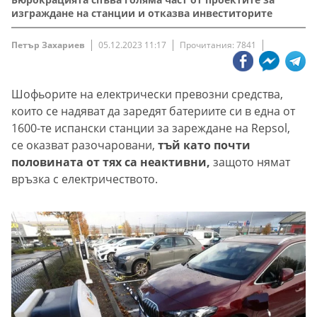
изграждане на станции и отказва инвеститорите
Петър Захариев
05.12.2023 11:17
Прочитания: 7841
Шофьорите на електрически превозни средства,
които се надяват да заредят батериите си в една от
1600-те испански станции за зареждане на Repsol,
се оказват разочаровани,
тъй като почти
половината от тях са неактивни,
защото нямат
връзка с електричеството.