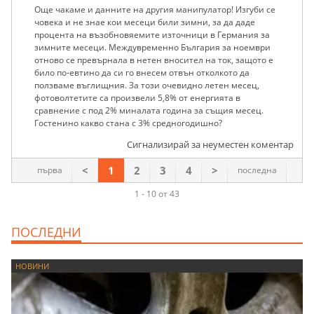
Още чакаме и данните на другия манипулатор! Изгуби се
човека и не знае кои месеци били зимни, за да даде
процента на възобновяемите източници в Германия за
зимните месеци. Междувременно България за ноември
отново се превърнала в нетен вносител на ток, защото е
било по-евтино да си го внесем отвън отколкото да
ползваме въглищния. За този очевидно летен месец,
фотоволтетите са произвели 5,8% от енергията в
сравнение с под 2% миналата година за същия месец.
Гостенино какво стана с 3% средногодишно?
Сигнализирай за неуместен коментар
<
1
2
3
4
>
първа
последна
1 - 10 от 43
ПОСЛЕДНИ
НОВИНИ