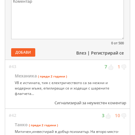
0
от 500
ДОБАВИ
Влез
|
Регистрирай се
#43
7
1
Механика
( преди 2 години )
V8 е истината, тия с електричеството са за нежни и
модерни мъже, епилиращи се и ходещи с шарените
флагчета...
Сигнализирай за неуместен коментар
#42
3
10
Танко
( преди 2 години )
Митичен,инвестирай в добър психиатър. На второ място-