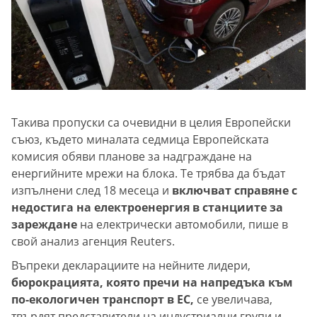
Такива пропуски са очевидни в целия Европейски
съюз, където миналата седмица Европейската
комисия обяви планове за надграждане на
енергийните мрежи на блока. Те трябва да бъдат
изпълнени след 18 месеца и
включват справяне с
недостига на електроенергия в станциите за
зареждане
на електрически автомобили, пише в
свой анализ агенция Reuters.
Въпреки декларациите на нейните лидери,
бюрокрацията, която пречи на напредъка към
по-екологичен транспорт в ЕС,
се увеличава,
твърдят представители на индустриални групи и