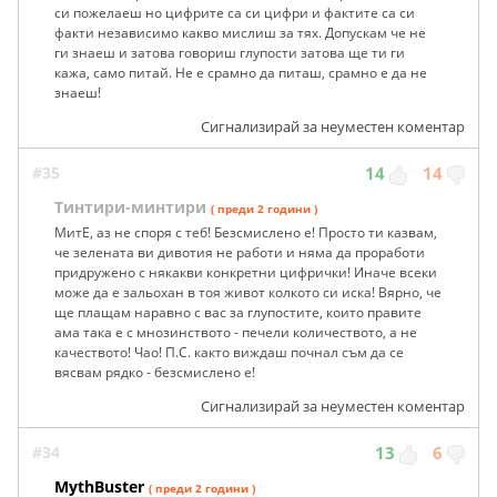
си пожелаеш но цифрите са си цифри и фактите са си
факти независимо какво мислиш за тях. Допускам че не
ги знаеш и затова говориш глупости затова ще ти ги
кажа, само питай. Не е срамно да питаш, срамно е да не
знаеш!
Сигнализирай за неуместен коментар
#35
14
14
Тинтири-минтири
( преди 2 години )
МитЕ, аз не споря с теб! Безсмислено е! Просто ти казвам,
че зелената ви дивотия не работи и няма да проработи
придружено с някакви конкретни цифрички! Иначе всеки
може да е зальохан в тоя живот колкото си иска! Вярно, че
ще плащам наравно с вас за глупостите, които правите
ама така е с мнозинството - печели количеството, а не
качеството! Чао! П.С. както виждаш почнал съм да се
вясвам рядко - безсмислено е!
Сигнализирай за неуместен коментар
#34
13
6
MythBuster
( преди 2 години )