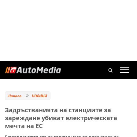
Начало
НОВИНИ
Задръстванията на станциите за
зареждане убиват електрическата
мечта на ЕС
Бюрокрацията спъва голяма част от проектите за