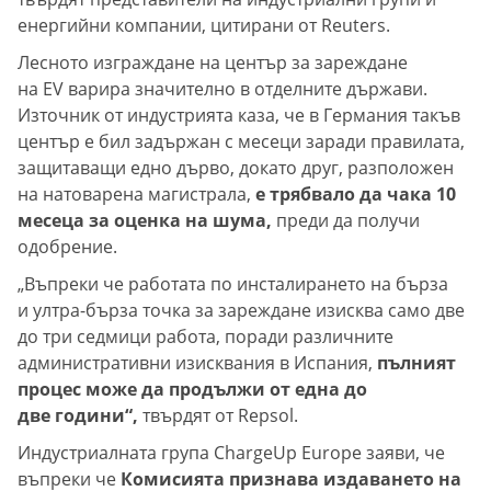
енергийни компании, цитирани от Reuters.
Лесното изграждане на център за зареждане
на EV варира значително в отделните държави.
Източник от индустрията каза, че в Германия такъв
център е бил задържан с месеци заради правилата,
защитаващи едно дърво, докато друг, разположен
на натоварена магистрала,
е трябвало да чака 10
месеца за оценка на шума,
преди да получи
одобрение.
„Въпреки че работата по инсталирането на бърза
и ултра-бърза точка за зареждане изисква само две
до три седмици работа, поради различните
административни изисквания в Испания,
пълният
процес може да продължи от една до
две години“,
твърдят от Repsol.
Индустриалната група ChargeUp Europe заяви, че
въпреки че
Комисията признава издаването на