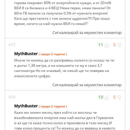
горива покриват 80% от енергийните нужди, а от 20те%
ВЕИ 8 са биомаса и 4 ВЕЦ! Няма перки, няма панели! От
80те ГВ панели са получили 0.5% от нужната енергия!
Кога ще престанете с тия зелени щуротии?!!! При лошо
време, когато са най-нужни ВЕИ го няма!!!"
Сигнализирай за неуместен коментар
#37
11
5
MythBuster
( преди 2 години )
Иначе ти можеш да си разправяш колкото си искаш че ти
е дълъг 1,38 метра, а на комшията ти му е само 3,7
сантиметра Но не очаквай, че някой ще ти повярва на
измислените цифри.
Сигнализирай за неуместен коментар
#36
10
5
MythBuster
( преди 2 години )
Кажи ми зимен месец през който си мислиш че
възобновяемата енергия има най-малък дял в Германия
и аз ще ти кажа точно колко е произвела в този месец И
това колко процента са! Ти можеш да си вярваш в каквото