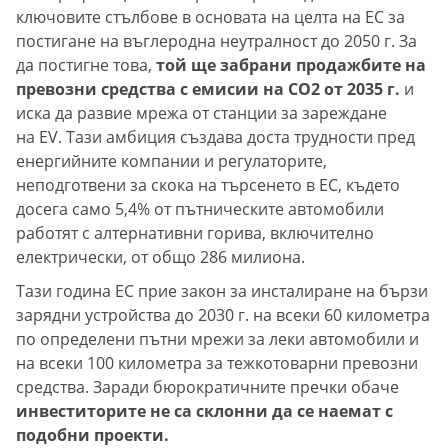
ключовите стълбове в основата на целта на ЕС за
постигане на въглеродна неутралност до 2050 г. За
да постигне това,
той ще забрани продажбите на
превозни средства с емисии на CO2 от 2035 г.
и
иска да развие мрежа от станции за зареждане
на EV. Тази амбиция създава доста трудности пред
енергийните компании и регулаторите,
неподготвени за скока на търсенето в ЕС, където
досега само 5,4% от пътническите автомобили
работят с алтернативни горива, включително
електрически, от общо 286 милиона.
Тази година ЕС прие закон за инсталиране на бързи
зарядни устройства до 2030 г. на всеки 60 километра
по определени пътни мрежи за леки автомобили и
на всеки 100 километра за тежкотоварни превозни
средства. Заради бюрократичните пречки обаче
инвеститорите не са склонни да се наемат с
подобни проекти.