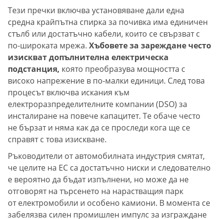
Тези пречки включва установяване дали една
средна крайпътна спирка за почивка има единичен
стълб или достатъчно кабели, които се свързват с
по-широката мрежа.
Хъбовете за зареждане често
изискват допълнителна електрическа
подстанция,
която преобразува мощността с
високо напрежение в по-малки единици. След това
процесът включва искания към
електроразпределителните компании (DSO) за
инсталиране на повече капацитет. Те обаче често
не бързат и няма как да се проследи кога ще се
справят с това изискване.
Ръководители от автомобилната индустрия смятат,
че целите на ЕС са достатъчно ниски и следователно
е вероятно да бъдат изпълнени, но може да не
отговорят на търсенето на нарастващия парк
от електромобили и особено камиони. В момента се
забелязва силен промишлен импулс за изграждане