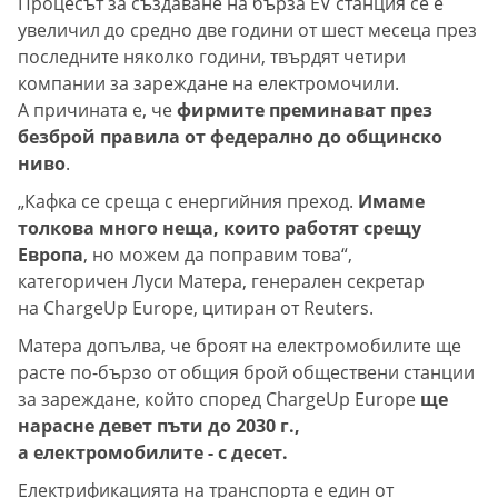
Процесът за създаване на бърза EV станция се е
увеличил до средно две години от шест месеца през
последните няколко години, твърдят четири
компании за зареждане на електромочили.
А причината е, че
фирмите преминават през
безброй правила от федерално до общинско
ниво
.
„Кафка се среща с енергийния преход.
Имаме
толкова много неща, които работят срещу
Европа
, но можем да поправим това“,
категоричен Луси Матера, генерален секретар
на ChargeUp Europe, цитиран от Reuters.
Матера допълва, че броят на електромобилите ще
расте по-бързо от общия брой обществени станции
за зареждане, който според ChargeUp Europe
ще
нарасне девет пъти до 2030 г.,
а електромобилите - с десет.
Електрификацията на транспорта е един от