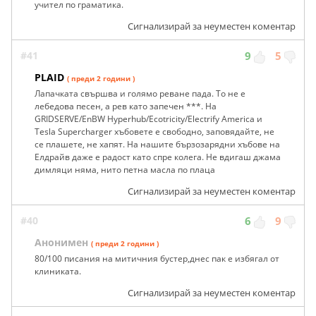
учител по граматика.
Сигнализирай за неуместен коментар
#41
9
5
PLAID
( преди 2 години )
Лапачката свършва и голямо реване пада. То не е
лебедова песен, а рев като запечен ***. На
GRIDSERVE/EnBW Hyperhub/Ecotricity/Electrify America и
Tesla Supercharger хъбовете е свободно, заповядайте, не
се плашете, не хапят. На нашите бързозарядни хъбове на
Елдрайв даже е радост като спре колега. Не вдигаш джама
димляци няма, нито петна масла по плаца
Сигнализирай за неуместен коментар
#40
6
9
Анонимен
( преди 2 години )
80/100 писания на митичния бустер,днес пак е избягал от
клиниката.
Сигнализирай за неуместен коментар