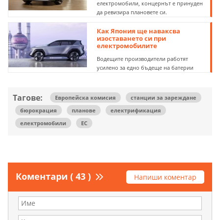
електромобили, концернът е принуден
да ревизира плановете си.
Как Япония ще наваксва
изоставането си при
електромобилите
Водещите производители работят
усилено за едно бъдеще на батерии
Тагове:
Европейска комисия
станции за зареждане
бюрокрация
планове
електрификация
електромобили
ЕС
Коментари ( 43 )
Напиши коментар