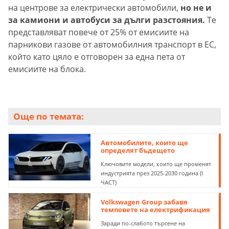
на центрове за електрически автомобили,
но не и
за камиони и автобуси за дълги разстояния.
Те
представляват повече от 25% от емисиите на
парникови газове от автомобилния транспорт в ЕС,
който като цяло е отговорен за една пета от
емисиите на блока.
Още по темата:
Автомобилите, които ще
определят бъдещето
Ключовите модели, които ще променят
индустрията през 2025-2030 година (I
ЧАСТ)
Volkswagen Group забавя
темповете на електрификация
Заради по-слабото търсене на