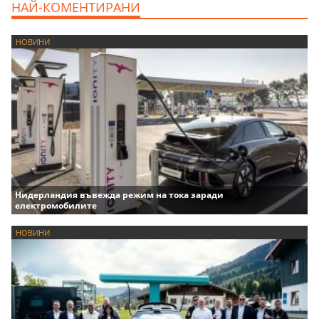
НАЙ-КОМЕНТИРАНИ
НОВИНИ
Нидерландия въвежда режим на тока заради
електромобилите
НОВИНИ