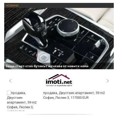
НОВИНИ
Защо старт-стоп бутонът изчезва от новите коли
продава, Двустаен апартамент, 59 m2
София, Люлин 3, 117000 EUR