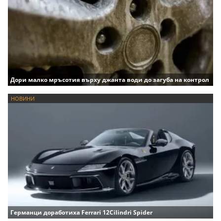
Дори малко мръсотия върху джанта води до загуба на контрол
НОВИНИ
Германци доработиха Ferrari 12Cilindri Spider