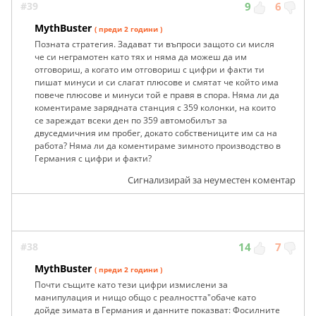
#39
9
6
MythBuster
( преди 2 години )
Позната стратегия. Задават ти въпроси защото си мисля
че си неграмотен като тях и няма да можеш да им
отговориш, а когато им отговориш с цифри и факти ти
пишат минуси и си слагат плюсове и смятат че който има
повече плюсове и минуси той е правя в спора. Няма ли да
коментираме зарядната станция с 359 колонки, на които
се зареждат всеки ден по 359 автомобилът за
двуседмичния им пробег, докато собствениците им са на
работа? Няма ли да коментираме зимното производство в
Германия с цифри и факти?
Сигнализирай за неуместен коментар
#38
14
7
MythBuster
( преди 2 години )
Почти същите като тези цифри измислени за
манипулация и нищо общо с реалността"обаче като
дойде зимата в Германия и данните показват: Фосилните