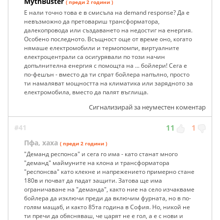
MythBuster
( преди 2 години )
Е нали точно това е в смисъла на demand response? Да е
невъзможно да претовариш трансформатора,
далекопровода или създаването на недостиг на енергия.
Особено последното. Всъщност още от време оно, когато
нямаше електромобили и термопомпи, виртуалните
електроцентрали са осигурявали по този начин
допълнителна енергия с помощта на ... бойлери! Сега е
по-фешън - вместо да ти спрат бойлера напълно, просто
ти намаляват мощността на климатика или зарядното за
електромобила, вместо да палят въглища.
Сигнализирай за неуместен коментар
#41
11
1
Пфа, хаха
( преди 2 години )
"Деманд респонса" и сега го има - като станат много
"деманд" маймуните на клона и трансформатора
"респонсва" като клекне и напрежението примерно стане
180в и почват да падат защити. Затова ще има
ограничаване на "деманда", както ние на село изчакваме
бойлера да изключи преди да включим фурната, но в по-
голям мащаб, и както 85та година в София. Но, никой не
ти пречи да обясняваш, че царят не е гол, а е с нови и