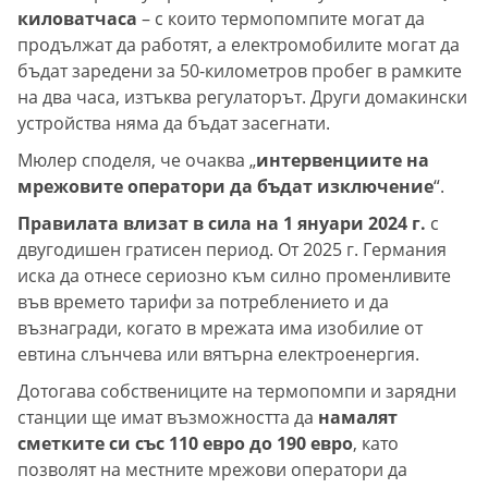
киловатчаса
– с които термопомпите могат да
продължат да работят, а електромобилите могат да
бъдат заредени за 50-километров пробег в рамките
на два часа, изтъква регулаторът. Други домакински
устройства няма да бъдат засегнати.
Мюлер споделя, че очаква „
интервенциите на
мрежовите оператори да бъдат изключение
“.
Правилата влизат в сила на 1 януари 2024 г.
с
двугодишен гратисен период. От 2025 г. Германия
иска да отнесе сериозно към силно променливите
във времето тарифи за потреблението и да
възнагради, когато в мрежата има изобилие от
евтина слънчева или вятърна електроенергия.
Дотогава собствениците на термопомпи и зарядни
станции ще имат възможността да
намалят
сметките си със 110 евро до 190 евро
, като
позволят на местните мрежови оператори да