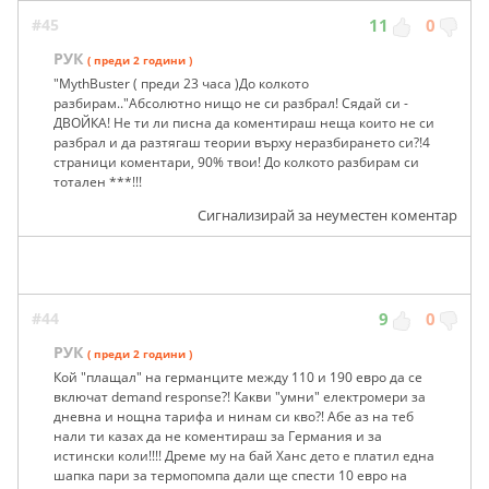
#45
11
0
РУК
( преди 2 години )
"MythBuster ( преди 23 часа )До колкото
разбирам.."Абсолютно нищо не си разбрал! Сядай си -
ДВОЙКА! Не ти ли писна да коментираш неща които не си
разбрал и да разтягаш теории върху неразбирането си?!4
страници коментари, 90% твои! До колкото разбирам си
тотален ***!!!
Сигнализирай за неуместен коментар
#44
9
0
РУК
( преди 2 години )
Кой "плащал" на германците между 110 и 190 евро да се
включат demand response?! Какви "умни" електромери за
дневна и нощна тарифа и нинам си кво?! Абе аз на теб
нали ти казах да не коментираш за Германия и за
истински коли!!!! Дреме му на бай Ханс дето е платил една
шапка пари за термопомпа дали ще спести 10 евро на