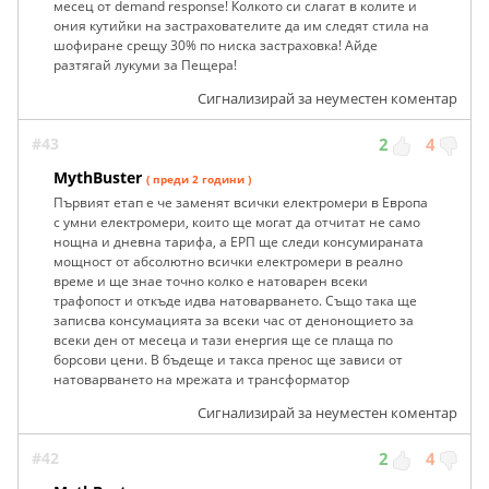
месец от demand response! Колкото си слагат в колите и
ония кутийки на застрахователите да им следят стила на
шофиране срещу 30% по ниска застраховка! Айде
разтягай лукуми за Пещера!
Сигнализирай за неуместен коментар
#43
2
4
MythBuster
( преди 2 години )
Първият етап е че заменят всички електромери в Европа
с умни електромери, които ще могат да отчитат не само
нощна и дневна тарифа, а ЕРП ще следи консумираната
мощност от абсолютно всички електромери в реално
време и ще знае точно колко е натоварен всеки
трафопост и откъде идва натоварването. Също така ще
записва консумацията за всеки час от денонощието за
всеки ден от месеца и тази енергия ще се плаща по
борсови цени. В бъдеще и такса пренос ще зависи от
натоварването на мрежата и трансформатор
Сигнализирай за неуместен коментар
#42
2
4