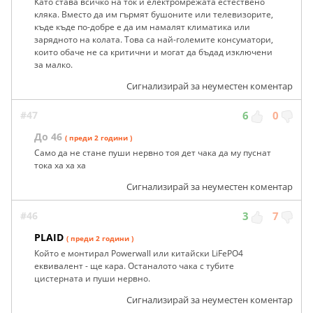
Като става всичко на ток и електромрежата естествено
кляка. Вместо да им гърмят бушоните или телевизорите,
къде къде по-добре е да им намалят климатика или
зарядното на колата. Това са най-големите консуматори,
които обаче не са критични и могат да бъдад изключени
за малко.
Сигнализирай за неуместен коментар
#47
6
0
До 46
( преди 2 години )
Само да не стане пуши нервно тоя дет чака да му пуснат
тока ха ха ха
Сигнализирай за неуместен коментар
#46
3
7
PLAID
( преди 2 години )
Който е монтирал Powerwall или китайски LiFePO4
еквивалент - ще кара. Останалото чака с тубите
цистерната и пуши нервно.
Сигнализирай за неуместен коментар