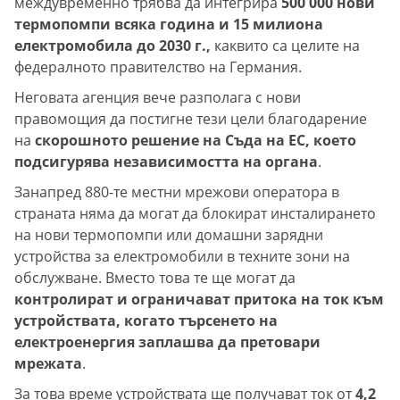
междувременно трябва да интегрира
500 000 нови
термопомпи всяка година и 15 милиона
електромобила до 2030 г.,
каквито са целите на
федералното правителство на Германия.
Неговата агенция вече разполага с нови
правомощия да постигне тези цели благодарение
на
скорошното решение на Съда на ЕС, което
подсигурява независимостта на органа
.
Занапред 880-те местни мрежови оператора в
страната няма да могат да блокират инсталирането
на нови термопомпи или домашни зарядни
устройства за електромобили в техните зони на
обслужване. Вместо това те ще могат да
контролират и ограничават притока на ток към
устройствата, когато търсенето на
електроенергия заплашва да претовари
мрежата
.
За това време устройствата ще получават ток от
4,2