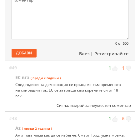
0
от 500
ДОБАВИ
Влез
|
Регистрирай се
#49
1
1
ЕС вгз
( преди 2 години )
След години на демокрация се връщаме към времената
на спиращия ток. ЕС се завръща към корените си от 18
век.
Сигнализирай за неуместен коментар
#48
1
6
Az
( преди 2 години )
Ами това няма как да се избегне. Смарт Грид, умна мрежа.