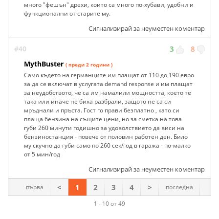
много "фешън" дрехи, които са много по-хубави, удобни и
функционални от старите му.
Сигнализирай за неуместен коментар
#40
3
8
MythBuster
( преди 2 години )
Само където на германците им плащат от 110 до 190 евро
за да се включат в услугата demand response и им плащат
за неудобството, че са им намалили мощността, което те
така или иначе не биха разбрали, защото не са си
мръднали и пръста. Гост го прави безплатно , като си
плаща бензина на същите цени, но за сметка на това
губи 260 минути годишно за удоволствието да виси на
бензиностанция - повече от половин работен ден. Било
му скучно да губи само по 260 сек/год в гаража - по-малко
от 5 мин/год
Сигнализирай за неуместен коментар
<
1
2
3
4
>
първа
последна
1 - 10 от 49