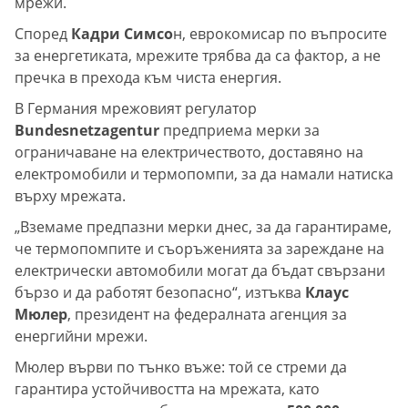
мрежи.
Според
Кадри Симсо
н, еврокомисар по въпросите
за енергетиката, мрежите трябва да са фактор, а не
пречка в прехода към чиста енергия.
В Германия мрежовият регулатор
Bundesnetzagentur
предприема мерки за
ограничаване на електричеството, доставяно на
електромобили и термопомпи, за да намали натиска
върху мрежата.
„Вземаме предпазни мерки днес, за да гарантираме,
че термопомпите и съоръженията за зареждане на
електрически автомобили могат да бъдат свързани
бързо и да работят безопасно“, изтъква
Клаус
Мюлер
, президент на федералната агенция за
енергийни мрежи.
Мюлер върви по тънко въже: той се стреми да
гарантира устойчивостта на мрежата, като