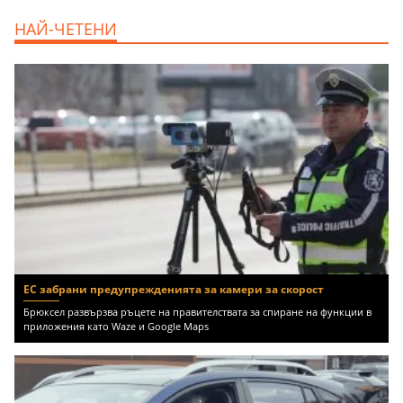
продава, Тристаен апартамент, 125 m2
НАЙ-ЧЕТЕНИ
София, Център, бул. Витоша, 507000 EUR
ЕС забрани предупрежденията за камери за скорост
Брюксел развързва ръцете на правителствата за спиране на функции в
приложения като Waze и Google Maps