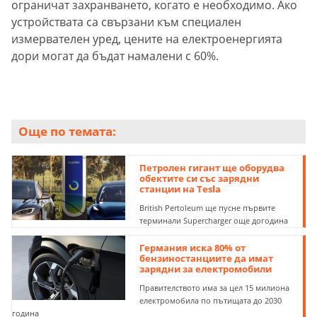
ограничат захранването, когато е необходимо. Ако
устройствата са свързани към специален
измервателен уред, цените на електроенергията
дори могат да бъдат намалени с 60%.
Още по темата:
Петролен гигант ще оборудва
обектите си със зарядни
станции на Tesla
British Pertoleum ще пусне първите
терминали Supercharger още догодина
Германия иска 80% от
бензиностанциите да имат
зарядни за електромобили
Правителството има за цел 15 милиона
електромобила по пътищата до 2030
година