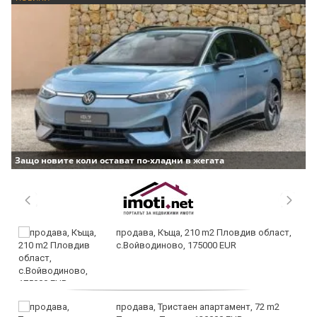
Защо новите коли остават по-хладни в жегата
продава, Къща, 210 m2 Пловдив област,
с.Войводиново, 175000 EUR
продава, Тристаен апартамент, 72 m2