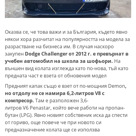
Оказва се, че това важи и за България, където явно
някои хора разчитат на популярността на модела за
разрастване на бизнеса им. В случая наскоро
закупен
Dodge Challenger от 2012 г. е превърнат в
учебен автомобил на школа за шофьори.
На
външен вид колата изглежда като по-нова, тъй като
предната част е взета от обновения модел
Предният капак също е взет от по-мощния Demon
,
но отдолу не се намира 6,2-литров V8 с
компресор.
Там е разположен 3,6-
литров V6 Penastar, който вече работи на пропан-
бутан (LPG). Явно новият собственик иска да спести
от гориво, още повече че при новото си
предназначение колата ще се използва