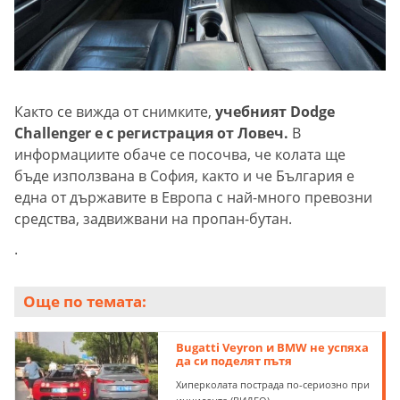
Както се вижда от снимките,
учебният Dodge
Challenger е с регистрация от Ловеч.
В
информациите обаче се посочва, че колата ще
бъде използвана в София, както и че България е
една от държавите в Европа с най-много превозни
средства, задвижвани на пропан-бутан.
.
Още по темата:
Bugatti Veyron и BMW не успяха
да си поделят пътя
Хиперколата пострада по-сериозно при