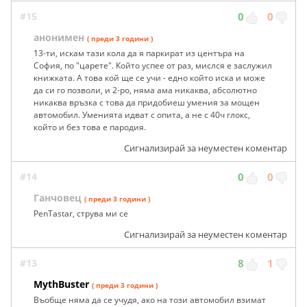
#15
0
0
анонимен
( преди 3 години )
13-ти, искам тази кола да я паркират из центъра на
София, по "царете". Който успее от раз, мислся е заслужил
книжката. А това кой ще се учи - едно който иска и може
да си го позволи, и 2-ро, няма ама никаква, абсолютно
никаква връзка с това да придобиеш умения за мощен
автомобил. Уменията идват с опита, а не с 40ч глокс,
който и без това е пародия.
Сигнализирай за неуместен коментар
#14
0
0
Ганчовец
( преди 3 години )
PenTastar, струва ми се
Сигнализирай за неуместен коментар
#13
8
1
MythBuster
( преди 3 години )
Въобще няма да се учудя, ако на този автомобил взимат