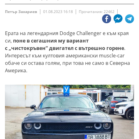
Петър Захариев
01.08.2023 16:18
Прочитания: 22462
Ерата на легендарния Dodge Challenger е към края
си,
поне в сегашния му вариант
с „чистокръвен“ двигател с вътрешно горене
.
Интересът към култовия американски muscle-car
обаче си остава голям, при това не само в Северна
Америка.