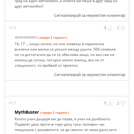
град на един автомобил, а изпита ми беше в друг град на
друг автомобил!
Сигнализирай за неуместен коментар
#18
1
1
анонимен
( преди 3 години )
16, 17 ... нищо лично, но или живееш в паралелна
вселена или малко си укъсил между ушите. 500 символа
не са достатъчни да ти се обяснява защо, но ако сам не
можеш да сетиш, потърси малко помощ, ако не от
специалист, то пробвай от приятел.
Сигнализирай за неуместен коментар
#17
1
2
MythBuster
( преди 3 години )
Когато учих дъщеря ми да плува, я учих на дълбокото.
Първият урок протече горе-долу така: половин час
плацикане с ръкавелите, за да свикне че няма дъно като