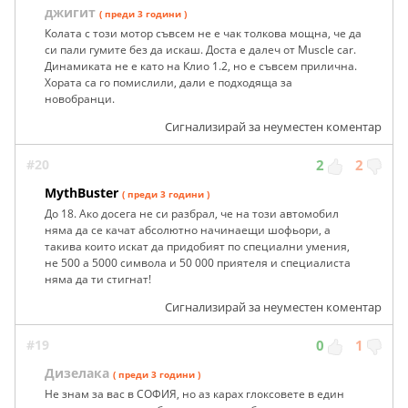
джигит
( преди 3 години )
Колата с този мотор съвсем не е чак толкова мощна, че да
си пали гумите без да искаш. Доста е далеч от Muscle car.
Динамиката не е като на Клио 1.2, но е съвсем прилична.
Хората са го помислили, дали е подходяща за
новобранци.
Сигнализирай за неуместен коментар
#20
2
2
MythBuster
( преди 3 години )
До 18. Ако досега не си разбрал, че на този автомобил
няма да се качат абсолютно начинаещи шофьори, а
такива които искат да придобият по специални умения,
не 500 а 5000 символа и 50 000 приятеля и специалиста
няма да ти стигнат!
Сигнализирай за неуместен коментар
#19
0
1
Дизелака
( преди 3 години )
Не знам за вас в СОФИЯ, но аз карах глоксовете в един