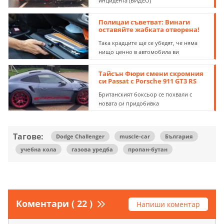
инцидента (ВИДЕО)
Полицаи съветват: Винаги
оставяйте жабката отворена!
Така крадците ще се убедят, че няма
нищо ценно в автомобила ви
Тайсън Фюри смени скромния
си Passat с Porsche 911 GT3 RS
Британският боксьор се похвали с
новата си придобивка
Тагове:
Dodge Challenger
muscle-car
България
учебна кола
газова уредба
пропан-бутан
Коментари ( 22 )
Напиши коментар