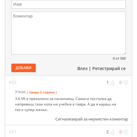
0
от 500
ДОБАВИ
Влез
|
Регистрирай се
#22
1
0
Ужас
( преди 2 години )
3.6 V6 е прекалено за начинаещ. Самата постъпка да
направиш тази кола на учебна е гавра. А да я караш на
газ е супер жалко..
Сигнализирай за неуместен коментар
#21
3
0