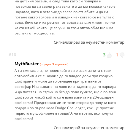
на детския басейн, а след това като си повярва и
позволих да си свали ръкавелите и да ми покаже какво е
научила, като я оставих да слезе по стълбите и да си
потъне както трябва и я извадих чак когато се нагълта с
вода. Вече си има респект от водата за цял живот, точно
както някой който ще се учи на този автомобил ще има
респект от мощността.
Сигнализирай за неуместен коментар
#16
3
1
MythBuster
( преди 3 години )
А ти смяташ ли, че човек който си е взел изпита с този
автомобил и се е научил да го владее дори при градско
шофиране и може да го овладее при тръгване от
светофар И завиване на ляво или надясно, да го паркира
и да потегля на стръмно без да пали гумите, ще е по-лош
шофьор от някой който си е взел изпита на 20-годишен
opel corsa? Представяш ли си този втория да получи като
подарък за първа кола Dodge Challenger, как ще протече
първото му шофиране в града? А на първия, ако получи
opel corsa?
Сигнализирай за неуместен коментар