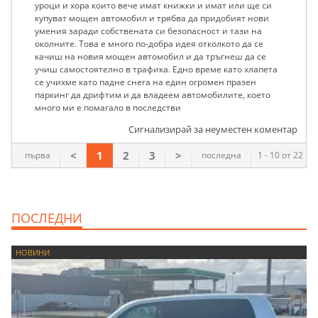
уроци и хора които вече имат книжки и имат или ще си
купуват мощен автомобил и трябва да придобият нови
умения заради собствената си безопасност и тази на
околните. Това е много по-добра идея отколкото да се
качиш на новия мощен автомобил и да тръгнеш да се
учиш самостоятелно в трафика. Едно време като хлапета
се учихме като падне снега на един огромен празен
паркинг да дрифтим и да владеем автомобилите, което
много ми е помагало в последстви
Сигнализирай за неуместен коментар
<
1
2
3
>
първа
последна
1 - 10 от 22
ПОСЛЕДНИ
НОВИНИ