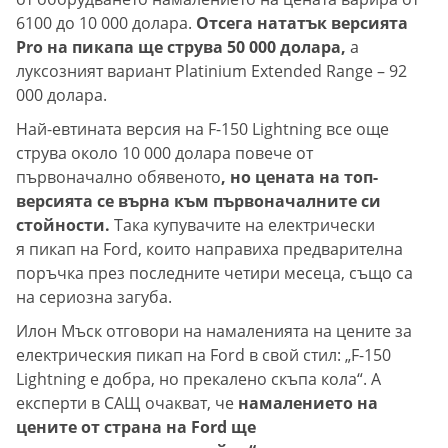
6100 до 10 000 долара.
Отсега нататък версията
Pro на пикапа ще струва 50 000 долара,
а
луксозният вариант Platinium Extended Range – 92
000 долара.
Най-евтината версия на F-150 Lightning все още
струва около 10 000 долара повече от
първоначално обявеното
, но цената на топ-
версията се върна към първоначалните си
стойности.
Така купувачите на електрически
я пикап на Ford, които направиха предварителна
поръчка през последните четири месеца, също са
на сериозна загуба.
Илон Мъск отговори на намаленията на цените за
електрическия пикап на Ford в свой стил: „F-150
Lightning е добра, но прекалено скъпа кола“. А
експерти в САЩ очакват, че
намалението на
цените от страна на Ford ще