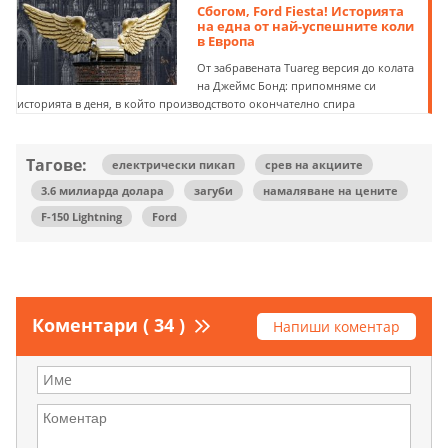
Сбогом, Ford Fiesta! Историята
на една от най-успешните коли
в Европа
От забравената Tuareg версия до колата
на Джеймс Бонд: припомняме си
историята в деня, в който производството окончателно спира
Тагове:
електрически пикап
срев на акциите
3.6 милиарда долара
загуби
намаляване на цените
F-150 Lightning
Ford
Коментари ( 34 )
Напиши коментар