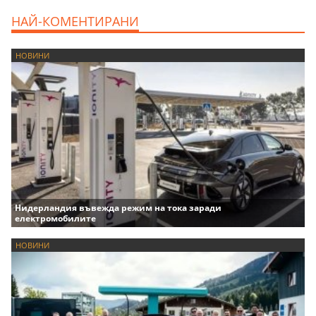
НАЙ-КОМЕНТИРАНИ
НОВИНИ
Нидерландия въвежда режим на тока заради
електромобилите
НОВИНИ