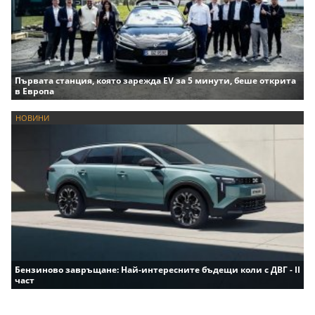
Първата станция, която зарежда EV за 5 минути, беше открита
в Европа
НОВИНИ
Бензиново завръщане: Най-интересните бъдещи коли с ДВГ - II
част