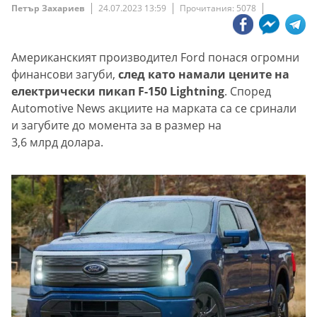
Петър Захариев
24.07.2023 13:59
Прочитания: 5078
Американският производител Ford понася огромни
финансови загуби,
след като намали цените на
електрически пикап F-150 Lightning
. Според
Automotive News акциите на марката са се сринали
и загубите до момента за в размер на
3,6 млрд долара.