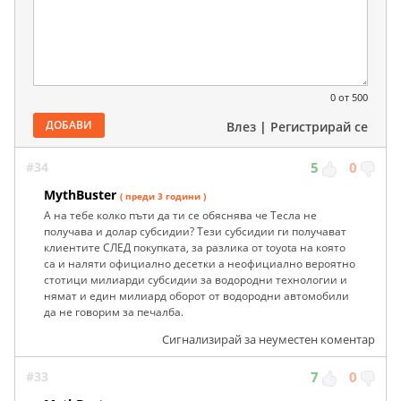
0
от 500
ДОБАВИ
Влез
|
Регистрирай се
#34
5
0
MythBuster
( преди 3 години )
А на тебе колко пъти да ти се обяснява че Тесла не
получава и долар субсидии? Тези субсидии ги получават
клиентите СЛЕД покупката, за разлика от toyota на която
са и наляти официално десетки а неофициално вероятно
стотици милиарди субсидии за водородни технологии и
нямат и един милиард оборот от водородни автомобили
да не говорим за печалба.
Сигнализирай за неуместен коментар
#33
7
0