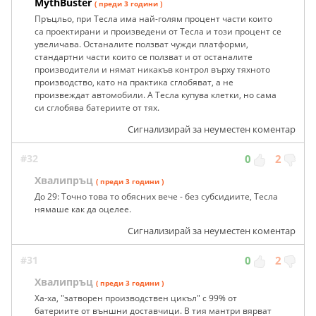
MythBuster
( преди 3 години )
Пръцльо, при Тесла има най-голям процент части които
са проектирани и произведени от Тесла и този процент се
увеличава. Останалите ползват чужди платформи,
стандартни части които се ползват и от останалите
производители и нямат никакъв контрол върху тяхното
производство, като на практика сглобяват, а не
произвеждат автомобили. А Тесла купува клетки, но сама
си сглобява батериите от тях.
Сигнализирай за неуместен коментар
#32
0
2
Хвалипръц
( преди 3 години )
До 29: Точно това то обясних вече - без субсидиите, Тесла
нямаше как да оцелее.
Сигнализирай за неуместен коментар
#31
0
2
Хвалипръц
( преди 3 години )
Ха-ха, "затворен производствен цикъл" с 99% от
батериите от външни доставчици. В тия мантри вярват