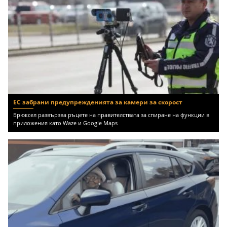
ЕС забрани предупрежденията за камери за скорост
Брюксел развързва ръцете на правителствата за спиране на функции в
приложения като Waze и Google Maps