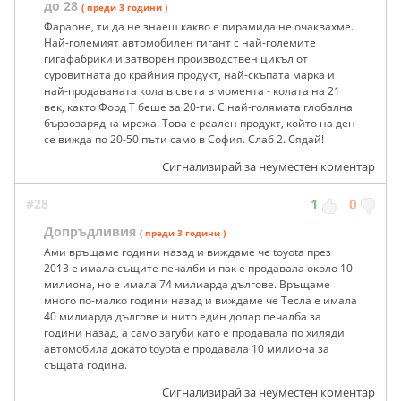
до 28
( преди 3 години )
Фараоне, ти да не знаеш какво е пирамида не очаквахме.
Най-големият автомобилен гигант с най-големите
гигафабрики и затворен производствен цикъл от
суровитната до крайния продукт, най-скъпата марка и
най-продаваната кола в света в момента - колата на 21
век, както Форд Т беше за 20-ти. С най-голямата глобална
бързозарядна мрежа. Това е реален продукт, който на ден
се вижда по 20-50 пъти само в София. Слаб 2. Сядай!
Сигнализирай за неуместен коментар
#28
1
0
Допръдливия
( преди 3 години )
Ами връщаме години назад и виждаме че toyota през
2013 е имала същите печалби и пак е продавала около 10
милиона, но е имала 74 милиарда дългове. Връщаме
много по-малко години назад и виждаме че Тесла е имала
40 милиарда дългове и нито един долар печалба за
години назад, а само загуби като е продавала по хиляди
автомобила докато toyota е продавала 10 милиона за
същата година.
Сигнализирай за неуместен коментар