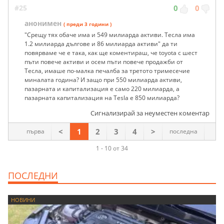
#25
0
0
анонимен
( преди 3 години )
"Срещу тях обаче има и 549 милиарда активи. Тесла има
1.2 милиарда дългове и 86 милиарда активи" да ти
повярваме че е така, как ще коментираш, че toyota с шест
пъти повече активи и осем пъти повече продажби от
Тесла, имаше по-малка печалба за третото тримесечие
миналата година? И защо при 550 милиарда активи,
пазарната и капитализация е само 220 милиарда, а
пазарната капитализация на Tesla e 850 милиарда?
Сигнализирай за неуместен коментар
<
1
2
3
4
>
първа
последна
1 - 10 от 34
ПОСЛЕДНИ
НОВИНИ