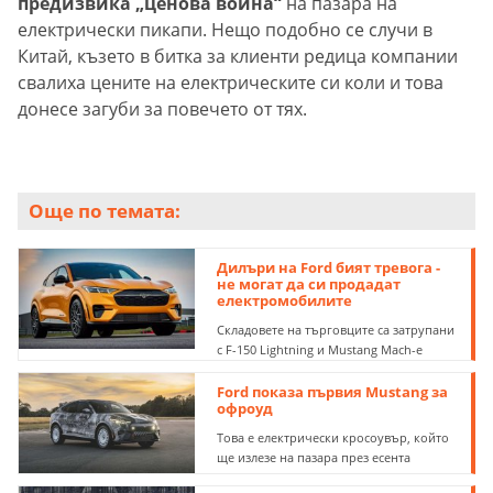
предизвика „ценова война“
на пазара на
електрически пикапи. Нещо подобно се случи в
Китай, къзето в битка за клиенти редица компании
свалиха цените на електрическите си коли и това
донесе загуби за повечето от тях.
Още по темата:
Дилъри на Ford бият тревога -
не могат да си продадат
електромобилите
Складовете на търговците са затрупани
с F-150 Lightning и Mustang Mach-e
Ford показа първия Mustang за
офроуд
Това е електрически кросоувър, който
ще излезе на пазара през есента