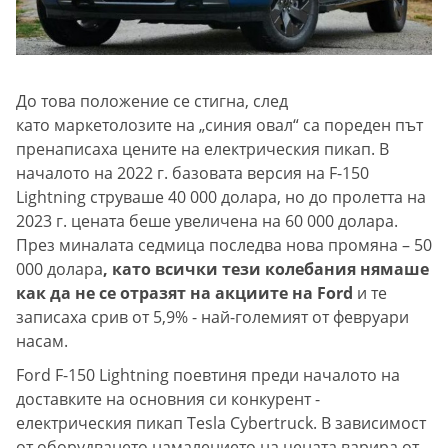
До това положение се стигна, след
като маркетолозите на „синия овал“ са пореден път
пренаписаха цените на електрическия пикап. В
началото на 2022 г. базовата версия на F-150
Lightning струваше 40 000 долара, но до пролетта на
2023 г. цената беше увеличена на 60 000 долара.
През миналата седмица последва нова промяна – 50
000 долара
, като всички тези колебания нямаше
как да не се отразят на акциите на Ford
и те
записаха срив от 5,9% - най-големият от февруари
насам.
Ford F-150 Lightning поевтиня преди началото на
доставките на основния си конкурент -
електрическия пикап Tesla Cybertruck. В зависимост
от оборудването намалението на цената варира от