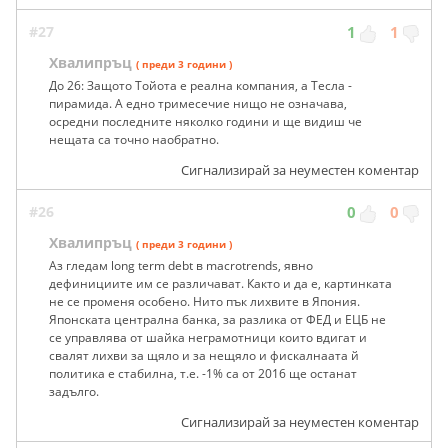
#27
1
1
Хвалипръц
( преди 3 години )
До 26: Защото Тойота е реална компания, а Тесла -
пирамида. А едно тримесечие нищо не означава,
осредни последните няколко години и ще видиш че
нещата са точно наобратно.
Сигнализирай за неуместен коментар
#26
0
0
Хвалипръц
( преди 3 години )
Аз гледам long term debt в macrotrends, явно
дефинициите им се различават. Както и да е, картинката
не се променя особено. Нито пък лихвите в Япония.
Японската централна банка, за разлика от ФЕД и ЕЦБ не
се управлява от шайка неграмотници които вдигат и
свалят лихви за щяло и за нещяло и фискалнаата й
политика е стабилна, т.е. -1% са от 2016 ще останат
задълго.
Сигнализирай за неуместен коментар