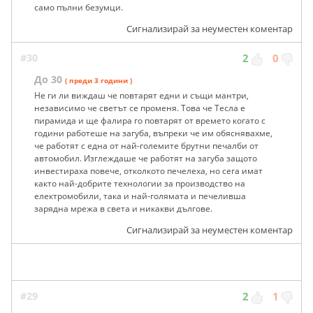
само пълни безумци.
Сигнализирай за неуместен коментар
#30
2
0
До 30
( преди 3 години )
Не ги ли виждаш че повтарят едни и същи мантри,
независимо че светът се променя. Това че Тесла е
пирамида и ще фалира го повтарят от времето когато с
години работеше на загуба, въпреки че им обяснявахме,
че работят с една от най-големите брутни печалби от
автомобил. Изглеждаше че работят на загуба защото
инвестираха повече, отколкото печелеха, но сега имат
както най-добрите технологии за производство на
електромобили, така и най-голямата и печеливша
зарядна мрежа в света и никакви дългове.
Сигнализирай за неуместен коментар
#29
2
1