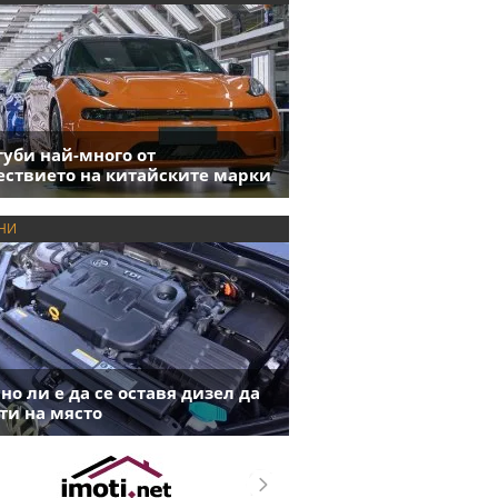
губи най-много от
ствието на китайските марки
НИ
но ли е да се оставя дизел да
ти на място