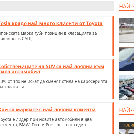
НАЙ-
Tesla краде най-много клиенти от Toyota
Японската марка губи позиции в класацията за
лоялност в САЩ
Собствениците на SUV са най-лоялни към
типа автомобил
73% от тях не искат да сменят стила на каросерията
на колата си
Кои са марките с най-лоялни клиенти
НАЙ-
Toyota е лидер при новите автомобили в два
сегмента, BMW, Ford и Porsche – в по един
НОВИ