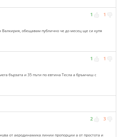
1
1
н Валкирия, обещавам публично че до месец ще си купя
1
1
 мега бързата и 35 пъти по евтина Тесла а бръмчиш с
2
3
лнува от аеродинамика линии пропорции а от простота и