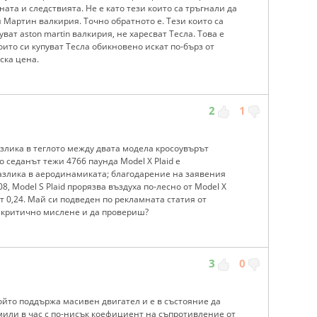
ната и следствията. Не е като тези които са тръгнали да
н Мартин валкирия. Точно обратното е. Тези които са
ват aston martin валкирия, не харесват Тесла. Това е
оито си купуват Тесла обикновено искат по-бърз от
ска цена.
2
1
злика в теглото между двата модела кросоувърът
о седанът тежи 4766 паунда Model X Plaid е
азлика в аеродинамиката; благодарение на заявения
, Model S Plaid прорязва въздуха по-лесно от Model X
 от 0,24. Май си подведен по рекламната статия от
 критично мислене и да провериш?
3
0
 който поддържа масивен двигател и е в състояние да
мили в час с по-нисък коефициент на съпротивление от