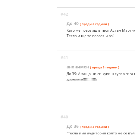
#42
До 40
( преди 3 години )
Като ме повозиш в твоя Астън Марти
Тесла и ще те повозя и аз!
#41
анонимен
( преди 3 години )
До 39: А защо ни си купиш супер гига
дизелака!!!!!!!!!!!!!!?
#40
До 36
( преди 3 години )
"тесла има аудитория която не се въ