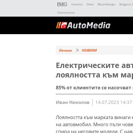
Investor
Dnes
Bloombergtv
Bulgaria 
Chernomore
Начало
НОВИНИ
Електрическите ав
лоялността към ма
85% от клиентите се насочват
Иван Николов
14.07.2023 14:37
Лоялността към марката винаги 
на автовмобил. Много пъти чове
спира на неговите модели. С на