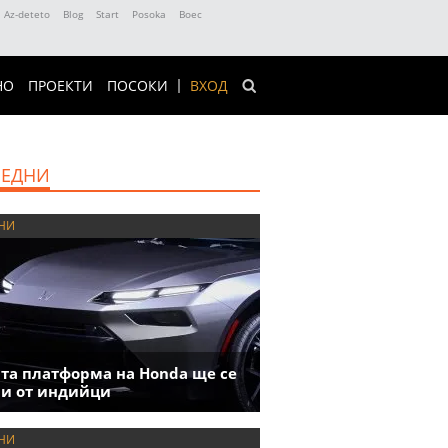
Az-deteto
Blog
Start
Posoka
Boec
НО
ПРОЕКТИ
ПОСОКИ
ВХОД
ЕДНИ
НИ
та платформа на Honda ще се
и от индийци
НИ