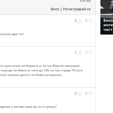
0
от 500
Влез
|
Регистрирай се
Бенз
2
0
инте
част
ело,ама друг път.
1
1
си купя онази по-бързата от Астън Мартин валкирия
секунда по-бавно от него до 100, но пък струва 70 пъти
 тези няколко десети по-бавно ускорение.
2
0
аресва и затова няма да си го купиш?