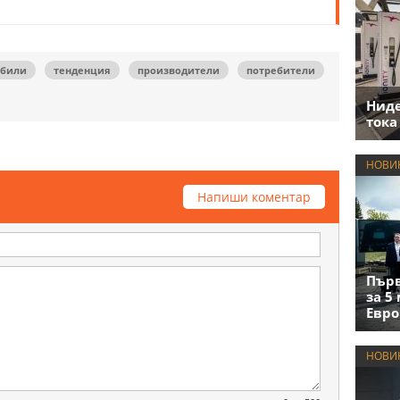
обили
тенденция
производители
потребители
Нид
тока
НОВИ
Напиши коментар
Първ
за 5
Евро
НОВИ