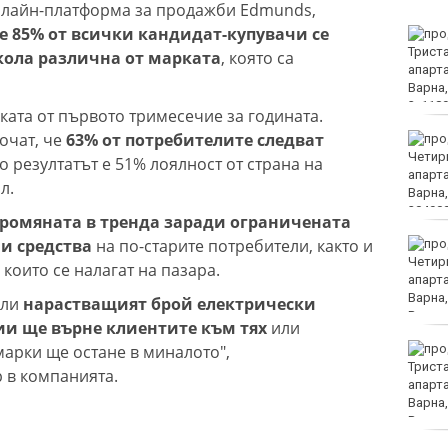
нлайн-платформа за продажби Edmunds,
че 85% от всички кандидат-купувачи се
Петима от обвинените
за фентанила остават в
кола различна от марката
, която са
ареста
ката от първото тримесечие за годината.
очат, че
63% от потребителите следват
Какво ще бъде времето
в неделя?
 резултатът е 51% лоялност от страна на
л.
ромяната в тренда заради ограничената
ни средства
на по-старите потребители, както и
Лудогорец влиза в
популярна игра
които се налагат на пазара.
али
нарастващият брой електрически
и ще върне клиентите към тях
или
арки ще остане в миналото",
Румен Радев: Дрон е
нахлул в българското
р в компанията.
въздушно
пространство