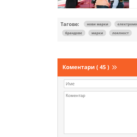
Тагове:
нови марки
електром
брандове
марки
лоялност
Коментари ( 45 )