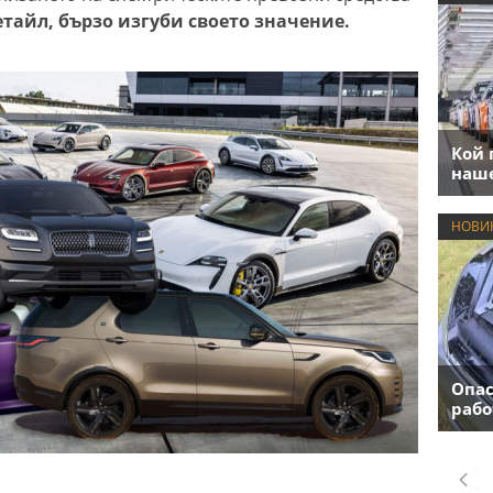
тайл, бързо изгуби своето значение.
Кой 
наше
НОВИ
Опас
рабо