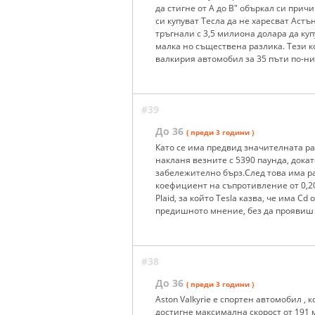
да стигне от А до В" объркал си причи
си купуват Тесла да не харесват Астъ
тръгнали с 3,5 милиона долара да купу
малка но съществена разлика. Тези к
валкирия автомобил за 35 пъти по-ни
#39
До 36
( преди 3 години )
Като се има предвид значителната ра
накланя везните с 5390 паунда, докат
забележително бърз.След това има р
коефициент на съпротивление от 0,208
Plaid, за който Tesla казва, че има Cd
предишното мнение, без да проявиш
#38
До 36
( преди 3 години )
Aston Valkyrie е спортен автомобил ,
достигне максимална скорост от 191 