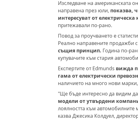
Изследване на американската о
направена през юли,
показва, 
интересуват от електрическа 
притежавали по-рано.
Повод за проучването е статисти
Реално направените продажби с
същия принцип.
Година по-рано
купувачите към стария автомоби
Експертите от Edmunds
вижда п
гама от електрически превоз
наличието на много нови марки, 
"Ще бъде интересно да видим д
модели от утвърдени компани
лоялността към автомобилните м
казва Джесика Колдуел, директо