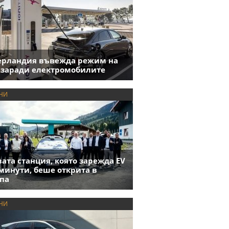
ерландия въвежда режим на
 заради електромобилите
НИ
ата станция, която зарежда EV
 минути, беше открита в
па
НИ