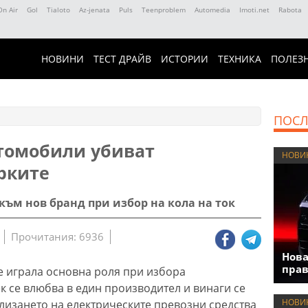
On Air
Gol
Tialoto
Az-jenata
Puls
Teenproblem
Automedia
Imoti.net
Rabota
НОВИНИ
ТЕСТ ДРАЙВ
ИСТОРИИ
ТЕХНИКА
ПОЛЕЗ
ПОСЛ
томобили убиват
НОВИ
рките
 към нов бранд при избор на кола на ток
Прочитания: 6936
Нова
прав
е играла основна роля при избора
к се влюбва в един производител и винаги се
НОВИ
влизането на електрическите превозни средства