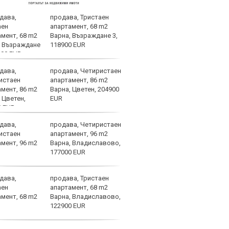
продава, Тристаен
В Ле
апартамент, 68 m2
случ
Варна, Възраждане 3,
118900 EUR
продава, Четиристаен
Маке
апартамент, 86 m2
до ж
Варна, Цветен, 204900
EUR
продава, Четиристаен
Чалх
апартамент, 96 m2
напу
Варна, Владиславово,
177000 EUR
продава, Тристаен
В Бу
апартамент, 68 m2
зара
Варна, Владиславово,
Моу
122900 EUR