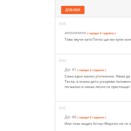
ДОБАВИ
#45
анонимен
( преди 3 години )
Това звучи като:Татко ще ми купи кол
#44
До 41
( преди 3 години )
Само едно малко уточнение. Няма да 
Тесла, а онази дето ускорява половин 
по-малко и някак лесно се преглъщат
#43
До 40
( преди 3 години )
Или този модел Астън Мартин не ти х