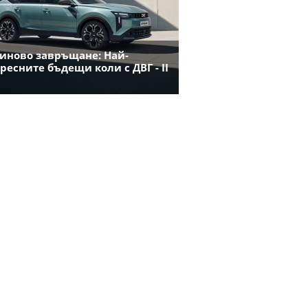
иново завръщане: Най-
ресните бъдещи коли с ДВГ - II