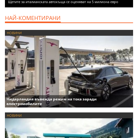
Щетите за италианската автокъща се оценяват на 5 милиона евро
НАЙ-КОМЕНТИРАНИ
НОВИНИ
Нидерландия въвежда режим на тока заради
електромобилите
НОВИНИ