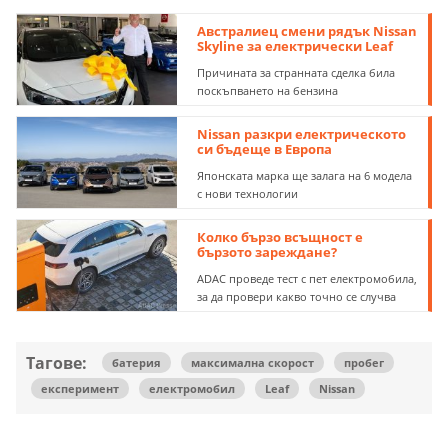
Австралиец смени рядък Nissan
Skyline за електрически Leaf
Причината за странната сделка била
поскъпването на бензина
Nissan разкри електрическото
си бъдеще в Европа
Японската марка ще залага на 6 модела
с нови технологии
Колко бързо всъщност е
бързото зареждане?
ADAC проведе тест с пет електромобила,
за да провери какво точно се случва
Тагове:
батерия
максимална скорост
пробег
експеримент
електромобил
Leaf
Nissan