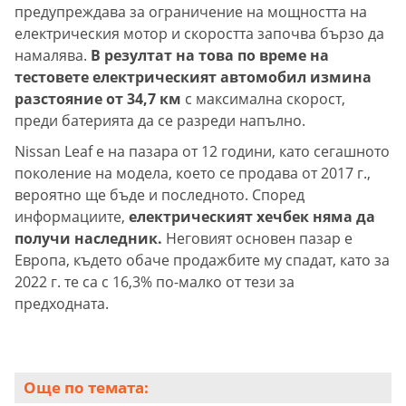
предупреждава за ограничение на мощността на
електрическия мотор и скоростта започва бързо да
намалява.
В резултат на това по време на
тестовете електрическият автомобил измина
разстояние от 34,7 км
с максимална скорост,
преди батерията да се разреди напълно.
Nissan Leaf е на пазара от 12 години, като сегашното
поколение на модела, което се продава от 2017 г.,
вероятно ще бъде и последното. Според
информациите,
електрическият хечбек няма да
получи наследник.
Неговият основен пазар е
Европа, където обаче продажбите му спадат, като за
2022 г. те са с 16,3% по-малко от тези за
предходната.
Още по темата: