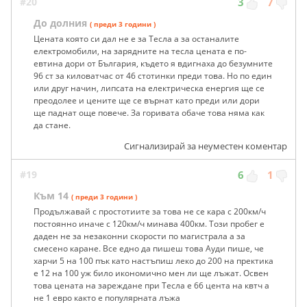
#20
3
7
До долния
( преди 3 години )
Цената която си дал не е за Тесла а за останалите
електромобили, на зарядните на тесла цената е по-
евтина дори от България, където я вдигнаха до безумните
96 ст за киловатчас от 46 стотинки преди това. Но по един
или друг начин, липсата на електрическа енергия ще се
преодолее и цените ще се върнат като преди или дори
ще паднат още повече. За горивата обаче това няма как
да стане.
Сигнализирай за неуместен коментар
#19
6
1
Към 14
( преди 3 години )
Продължавай с простотиите за това не се кара с 200км/ч
постоянно иначе с 120км/ч минава 400км. Този пробег е
даден не за незаконни скорости по магистрала а за
смесено каране. Все едно да пишеш това Ауди пише, че
харчи 5 на 100 пък като настъпиш леко до 200 на пректика
е 12 на 100 уж било икономично мен ли ще лъжат. Освен
това цената на зареждане при Тесла е 66 цента на квтч а
не 1 евро както е популярната лъжа