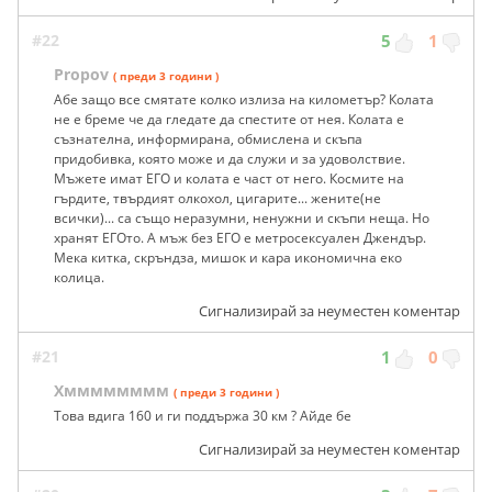
#22
5
1
Propov
( преди 3 години )
Абе защо все смятате колко излиза на километър? Колата
не е бреме че да гледате да спестите от нея. Колата е
съзнателна, информирана, обмислена и скъпа
придобивка, която може и да служи и за удоволствие.
Мъжете имат ЕГО и колата е част от него. Космите на
гърдите, твърдият олкохол, цигарите... жените(не
всички)... са също неразумни, ненужни и скъпи неща. Но
хранят ЕГОто. А мъж без ЕГО е метросексуален Джендър.
Мека китка, скръндза, мишок и кара икономична еко
колица.
Сигнализирай за неуместен коментар
#21
1
0
Хмммммммм
( преди 3 години )
Това вдига 160 и ги поддържа 30 км ? Айде бе
Сигнализирай за неуместен коментар