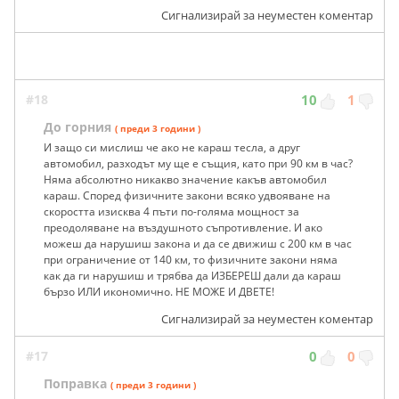
Сигнализирай за неуместен коментар
#18
10
1
До горния
( преди 3 години )
И защо си мислиш че ако не караш тесла, а друг
автомобил, разходът му ще е същия, като при 90 км в час?
Няма абсолютно никакво значение какъв автомобил
караш. Според физичните закони всяко удвояване на
скоростта изисква 4 пъти по-голяма мощност за
преодоляване на въздушното съпротивление. И ако
можеш да нарушиш закона и да се движиш с 200 км в час
при ограничение от 140 км, то физичните закони няма
как да ги нарушиш и трябва да ИЗБЕРЕШ дали да караш
бързо ИЛИ икономично. НЕ МОЖЕ И ДВЕТЕ!
Сигнализирай за неуместен коментар
#17
0
0
Поправка
( преди 3 години )