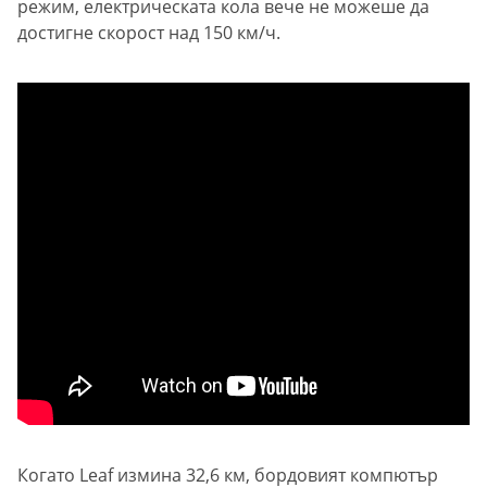
режим, електрическата кола вече не можеше да
достигне скорост над 150 км/ч.
Когато Leaf измина 32,6 км, бордовият компютър