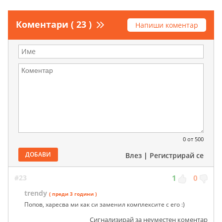
Коментари ( 23 )
Напиши коментар
0
от 500
ДОБАВИ
Влез
|
Регистрирай се
#23
1
0
trendy
( преди 3 години )
Попов, харесва ми как си заменил комплексите с его :)
Сигнализирай за неуместен коментар