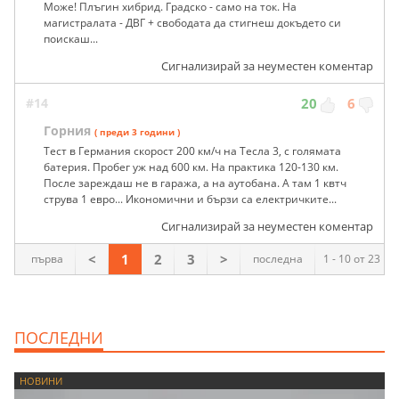
Може! Плъгин хибрид. Градско - само на ток. На
магистралата - ДВГ + свободата да стигнеш докъдето си
поискаш...
Сигнализирай за неуместен коментар
#14
20
6
Горния
( преди 3 години )
Тест в Германия скорост 200 км/ч на Тесла 3, с голямата
батерия. Пробег уж над 600 км. На практика 120-130 км.
После зареждаш не в гаража, а на аутобана. А там 1 квтч
струва 1 евро... Икономични и бързи са електричките...
Сигнализирай за неуместен коментар
<
1
2
3
>
първа
последна
1 - 10 от 23
ПОСЛЕДНИ
НОВИНИ