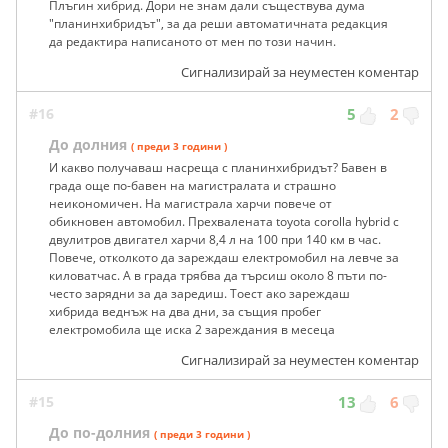
Плъгин хибрид. Дори не знам дали съществува дума
"планинхибридът", за да реши автоматичната редакция
да редактира написаното от мен по този начин.
Сигнализирай за неуместен коментар
#16
5
2
До долния
( преди 3 години )
И какво получаваш насреща с планинхибридът? Бавен в
града още по-бавен на магистралата и страшно
неикономичен. На магистрала харчи повече от
обикновен автомобил. Прехвалената toyota corolla hybrid с
двулитров двигател харчи 8,4 л на 100 при 140 км в час.
Повече, отколкото да зареждаш електромобил на левче за
киловатчас. А в града трябва да търсиш около 8 пъти по-
често зарядни за да заредиш. Тоест ако зареждаш
хибрида веднъж на два дни, за същия пробег
електромобила ще иска 2 зареждания в месеца
Сигнализирай за неуместен коментар
#15
13
6
До по-долния
( преди 3 години )