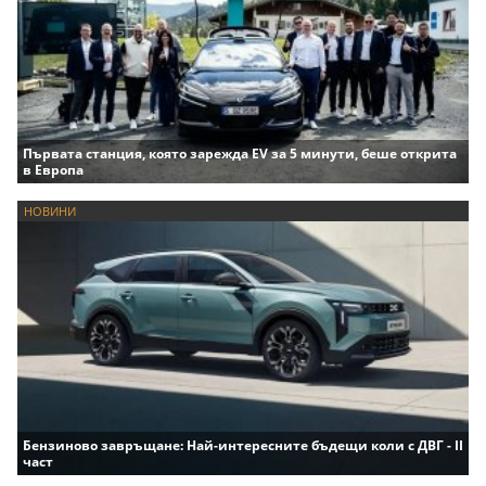
Първата станция, която зарежда EV за 5 минути, беше открита
в Европа
НОВИНИ
Бензиново завръщане: Най-интересните бъдещи коли с ДВГ - II
част