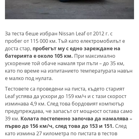
За теста беше избран Nissan Leaf от 2012 г. с
пробег от 115 000 км. Тъй като електромобилът е
доста стар,
пробегът му с едно зареждане на
батерията е около 105 км.
При максимално
ускорение той обаче намаля три пъти – до 35 км,
като по време на изпитанието температурата навън
е малко под нулата.
Тестовете са проведени на писта, където старият
Leaf успява да ускори до 159 км/ч и с тази скорост
изминава 4,9 км. След това бордовият компютър
предупреждава, че запасът от мощност остава само
39 км.
Колата постепенно започва да намалява –
първо до 156 км/ч, след това до 153 и 151.
След
като измина 27 километра по пистата в тестов