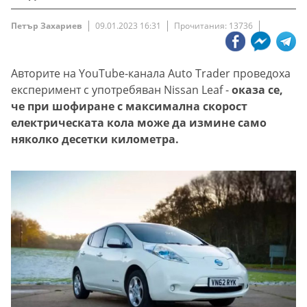
Петър Захариев
09.01.2023 16:31
Прочитания: 13736
Авторите на YouTube-канала Auto Trader проведоха
експеримент с употребяван Nissan Leaf -
оказа се,
че при шофиране с максимална скорост
електрическата кола може да измине само
няколко десетки километра.