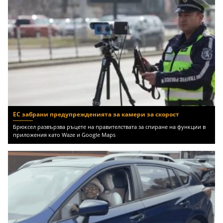
ЕС забрани предупрежденията за камери за скорост
Брюксел развързва ръцете на правителствата за спиране на функции в
приложения като Waze и Google Maps