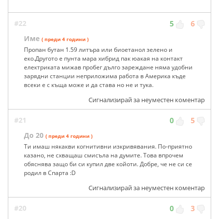
#22
5
6
Име
( преди 4 години )
Пропан бутан 1.59 литъра или биоетанол зелено и
еко.Другото е пунта мара хибрид пак юакая на контакт
електриката мижав пробег дълго зареждане няма удобни
зарядни станции неприложима работа в Америка къде
всеки е с къща може и да става но не и тука.
Сигнализирай за неуместен коментар
#21
0
5
До 20
( преди 4 години )
Ти имаш някакви когнитивни изкривявания. По-приятно
казано, не схващаш смисъла на думите. Това впрочем
обяснява защо би си купил две койоти. Добре, че не си се
родил в Спарта :D
Сигнализирай за неуместен коментар
#20
0
3