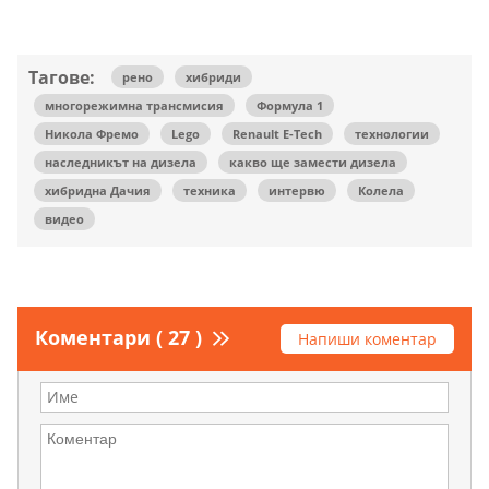
Тагове:
рено
хибриди
многорежимна трансмисия
Формула 1
Никола Фремо
Lego
Renault E-Tech
технологии
наследникът на дизела
какво ще замести дизела
хибридна Дачия
техника
интервю
Колела
видео
Коментари ( 27 )
Напиши коментар