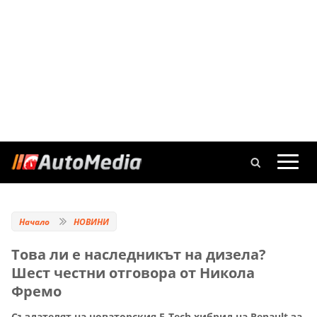
Начало
НОВИНИ
Това ли е наследникът на дизела?
Шест честни отговора от Никола
Фремо
Създателят на новаторския E-Tech хибрид на Renault за