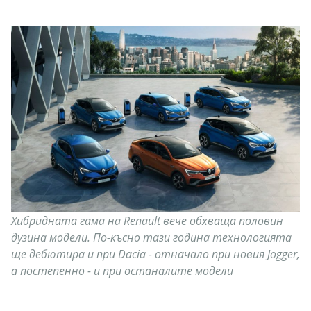
Хибридната гама на Renault вече обхваща половин
дузина модели. По-късно тази година технологията
ще дебютира и при Dacia - отначало при новия Jogger,
а постепенно - и при останалите модели