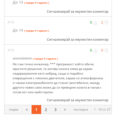
До 13
( преди 4 години )
Сигнализирай за неуместен коментар
#19
0
2
До 14
( преди 4 години )
Сигнализирай за неуместен коментар
#18
8
9
анонимен
( преди 4 години )
Не съм точно инжинер, *** програмист който обича
простите решения, та затова никога няма да карам
недоразумения като хибрид, също и подобни
извращения с няколко двигателя, карам си атмосферника
и чакам електромобилите да станат рентабилни, между
другото човек само може да си превърне колата в такъв с
готов кит или майсторлък.
Сигнализирай за неуместен коментар
<
1
2
3
>
първа
последна
1 - 10 от 27