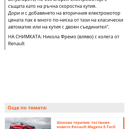
същата като на ръчна скоростна кутия.
Дори и с добавянето на вторичния електромотор
цената пак е много по-ниска от тази на класически
НА СНИМКАТА: концептът Eolab отпреди 8 години -
автоматик или на кутия с двоен съединител".
една от междинните стъпки към днешните
серийни хибриди на Renault
НА СНИМКАТА: Никола Фремо (вляво) с колега от
Renault
Още по темата:
Шокова терапия: тестваме
новото Renault Megane E-Tech