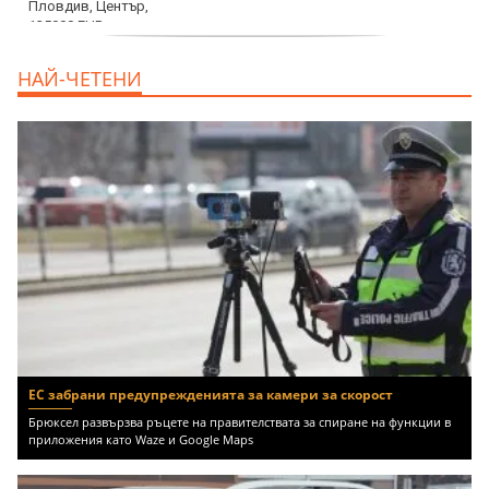
продава, Тристаен апартамент, 91 m2
НАЙ-ЧЕТЕНИ
Пловдив, Център, 179000 EUR
ЕС забрани предупрежденията за камери за скорост
Брюксел развързва ръцете на правителствата за спиране на функции в
приложения като Waze и Google Maps