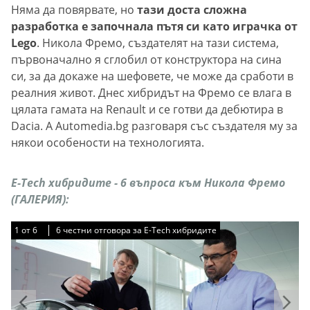
Няма да повярвате, но
тази доста сложна
разработка е започнала пътя си като играчка от
Lego
. Никола Фремо, създателят на тази система,
първоначално я сглобил от конструктора на сина
си, за да докаже на шефовете, че може да сработи в
реалния живот. Днес хибридът на Фремо се влага в
цялата гамата на Renault и се готви да дебютира в
Dacia. А Automedia.bg разговаря със създателя му за
някои особености на технологията.
Е-Tech хибридите - 6 въпроса към Никола Фремо
(ГАЛЕРИЯ):
1
1
1
1
1
1
от
от
от
от
от
от
6
6
6
6
6
6
6 честни отговора за Е-Tech хибридите
6 честни отговора за Е-Tech хибридите
6 честни отговора за Е-Tech хибридите
6 честни отговора за Е-Tech хибридите
6 честни отговора за Е-Tech хибридите
6 честни отговора за Е-Tech хибридите