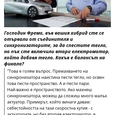
Господин Фремо, във вашия хибрид сте се
отървали от съединителя и
синхронизаторите, за да спестите тегло,
но пък сте включили втори електромотор,
който добавя тегло. Какъв е балансът на
финала?
"Това е голям въпрос. Премахването на
синхронизатора наистина пести тегло, но освен
това пести пространство. А и пести пари.
Най-важно е пространството. Ако махнеш
синхронизатора, можеш да сложиш много малък
актуатор. Примерът, който винаги давам:
себестойността на тази скоростна кутия - с
актуаторите, но без втория електромотор, е