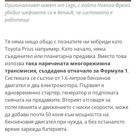
Оригиналният макет от Lego, с който Никола Фремо
убедил шефовете си в Renault, че системата е
работеща
Тя няма нищо общо с познатите ни хибриди като
Toyota Prius например. Като начало, няма
съединител или планетарна предавка. Вместо това
изпозва
така наречената многорежимна
трансмисия, създадена отначало за Формула 1
.
Системата се състои от 1.6-литров бензинов
двигател и два електромотора. Първият е
едновременно стартер, генератор и подпомага
смяната на предавките. Вторият отговаря за
потеглянията и движението с ниски скорости, може
да добави почти 50 коня към мощността на
бензиновия двигател при нужда, а без останалото
време зарежда батерията.