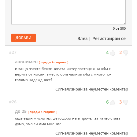
0
от 500
ДОБАВИ
Влез
|
Регистрирай се
#27
4
2
анонимен
( преди 4 години )
и защо взехте бензиновата интерпретация на к4м с
верига от нисан, вместо оригналния к4м с много по-
голяма надеждност?
Сигнализирай за неуместен коментар
#26
6
3
до 25
( преди 4 години )
още един мислител, дето дори не е прочел за какво става
дума, ама си има мнение
Сигнализирай за неуместен коментар