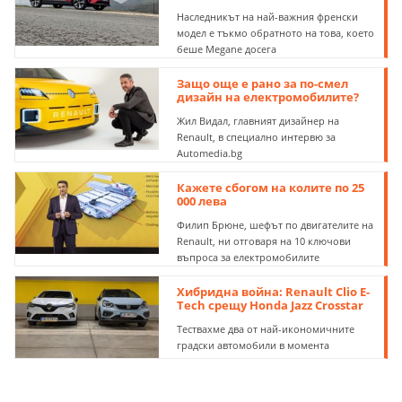
Наследникът на най-важния френски
модел е тъкмо обратното на това, което
беше Megane досега
Защо още е рано за по-смел
дизайн на електромобилите?
Жил Видал, главният дизайнер на
Renault, в специално интервю за
Automedia.bg
Кажете сбогом на колите по 25
000 лева
Филип Брюне, шефът по двигателите на
Renault, ни отговаря на 10 ключови
въпроса за електромобилите
Хибридна война: Renault Clio E-
Tech срещу Honda Jazz Crosstar
Тествахме два от най-икономичните
градски автомобили в момента