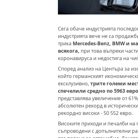
Сега обаче индустрията последо
индустрията вече не са продажби
трика
Mercedes-Benz, BMW и ма
всякога,
при това въпреки части
коронавируса и недостига на чи
Според анализ на Центъра за изс
който германският икономически
ексклузивно,
трите големи мес
спечелили средно по 5963 евр
представлява увеличение от 61%
абсолютен рекорд в исторически
рекордно високи - 50 552 евро.
Високите приходи и печалби на 
съпроводени с допълнителни раз