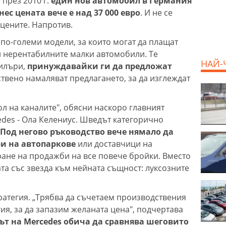
 през 2010 г.
един нов автомобил в Германия
днес цената вече е над 37 000 евро
. И не се
 цените. Напротив.
о-големи модели, за които могат да плащат
си нерентабилните малки автомобили. Те
НАЙ-
илъри,
принуждавайки ги да предложат
ствено намаляват предлагането, за да изглеждат
ол на каналите", обясни наскоро главният
des - Ола Келениус. Шведът категорично
Под негово ръководство вече нямало да
ри на автопаркове
или доставчици на
ане на продажби на все повече бройки. Вместо
та със звезда към нейната същност: луксозните
тратегия. „Трябва да съчетаем производствения
гия, за да запазим желаната цена", подчертава
ът на Mercedes обича да сравнява шеговито