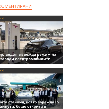
милиона евро
КОМЕНТИРАНИ
НИ
ерландия въвежда режим на
 заради електромобилите
НИ
ата станция, която зарежда EV
 минути, беше открита в