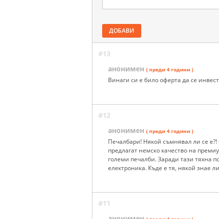
ДОБАВИ
#13
анонимен
( преди 4 години )
Винаги си е било оферта да се инвес
#12
анонимен
( преди 4 години )
Печалбари! Някой съмнявал ли се е?!
предлагат немско качество на премиу
големи печалби. Заради тази тяхна по
електроника. Къде е тя, някой знае ли
#11
анонимен
( преди 4 години )