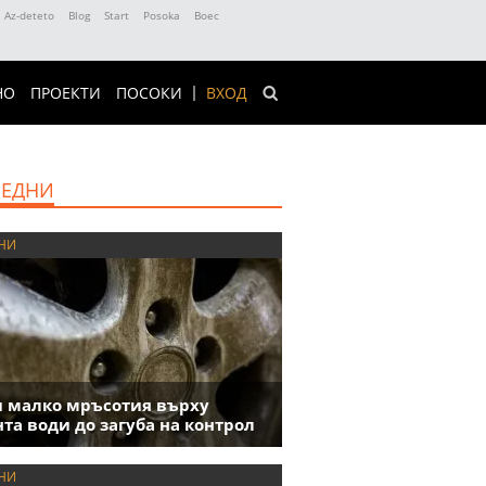
Az-deteto
Blog
Start
Posoka
Boec
НО
ПРОЕКТИ
ПОСОКИ
ВХОД
ЕДНИ
НИ
 малко мръсотия върху
та води до загуба на контрол
НИ