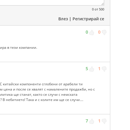
0
от 500
Влез
|
Регистрирай се
0
0
тира в тези компании.
5
1
 С китайски компоненти сглобени от арабели ти
м цена и после се хвалят с намалените продажби, но с
литика ще станат, както се случи с немската
? В небитието! Така и с колите им ще се случи....
7
1