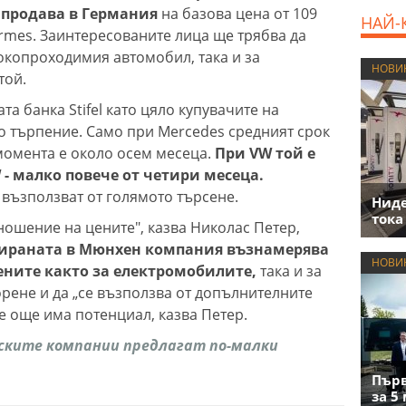
е продава в Германия
на базова цена от 109
НАЙ-
Hermes. Заинтересованите лица ще трябва да
сокопроходимия автомобил, така и за
НОВИ
той.
а банка Stifel като цяло купувачите на
о търпение. Само при Mercedes средният срок
 момента е около осем месеца.
При VW той е
 - малко повече от четири месеца.
 възползват от голямото търсене.
Нид
тока
ношение на цените", казва Николас Петер,
ираната в Мюнхен компания възнамерява
НОВИ
ените както за електромобилите,
така и за
орене и да „се възползва от допълнителните
е още има потенциал, казва Петер.
ските компании предлагат по-малки
Първ
за 5