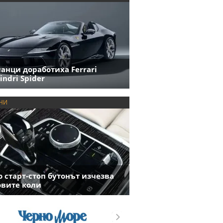
анци доработиха Ferrari
indri Spider
НИ
 старт-стоп бутонът изчезва
овите коли