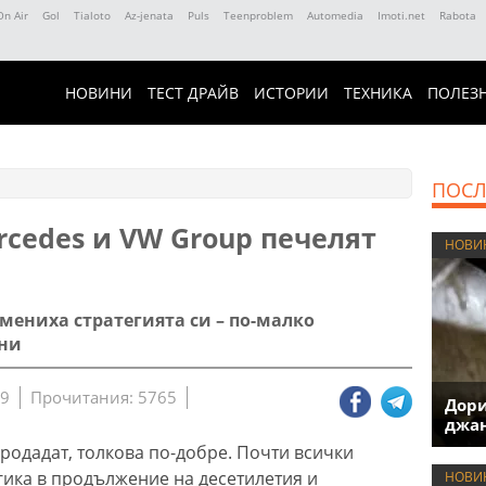
On Air
Gol
Tialoto
Az-jenata
Puls
Teenproblem
Automedia
Imoti.net
Rabota
НОВИНИ
ТЕСТ ДРАЙВ
ИСТОРИИ
ТЕХНИКА
ПОЛЕЗ
ПОСЛ
rcedes и VW Group печелят
НОВИ
ениха стратегията си – по-малко
ени
59
Прочитания: 5765
Дори
джан
родадат, толкова по-добре. Почти всички
гика в продължение на десетилетия и
НОВИ