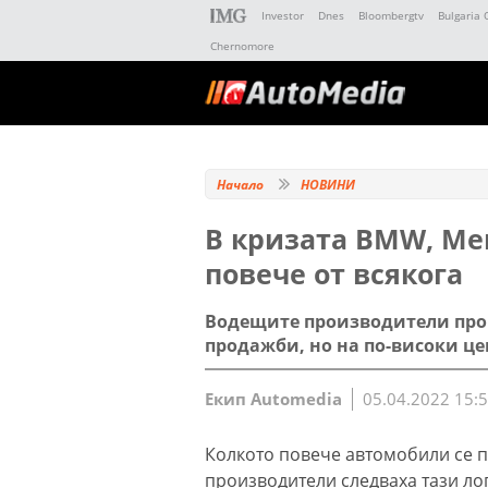
Investor
Dnes
Bloombergtv
Bulgaria 
Chernomore
Начало
НОВИНИ
В кризата BMW, Me
повече от всякога
Водещите производители пром
продажби, но на по-високи ц
Екип Automedia
05.04.2022 15:
Колкото повече автомобили се п
производители следваха тази ло