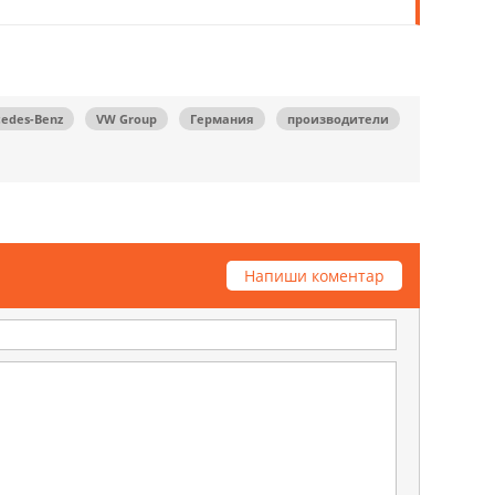
edes-Benz
VW Group
Германия
производители
Напиши коментар