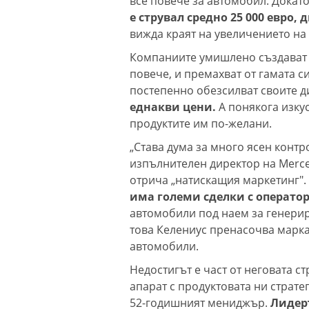
все повече за автомобил. Докато
е струвал средно 25 000 евро, 
вижда краят на увеличението на
Компаниите умишлено създават п
повече, и премахват от гамата 
постепенно обезсилват своите д
еднакви цени.
А понякога изку
продуктите им по-желани.
„Става дума за много ясен контр
изпълнителен директор на Merce
отрича „натискащия маркетинг".
има големи сделки с операто
автомобили под наем за генерир
това Келениус пренасочва марка
автомобили.
Недостигът е част от неговата с
апарат с продуктовата ни страте
52-годишният мениджър.
Лидер