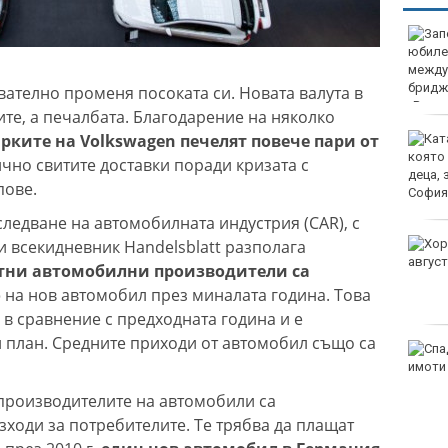
Започна юбилейният 50-
и международен бридж
фестивал „Варна“
вателно променя посоката си. Новата валута в
те, а печалбата. Благодарение на няколко
рките на Volkswagen печелят повече пари от
Катастрофа, при която
пострадаха деца,
чно свитите доставки поради кризата с
затвори пътя София-
пове.
Варна
ледване на автомобилната индустрия (CAR), с
 всекидневник Handelsblatt разполага
Хороскоп за 7 август
2026
тни автомобилни производители са
о
на нов автомобил през миналата година. Това
 в сравнение с предходната година и е
 план. Средните приходи от автомобил също са
Спад на сделки с имоти
във Варна
производителите на автомобили са
ходи за потребителите. Те трябва да плащат