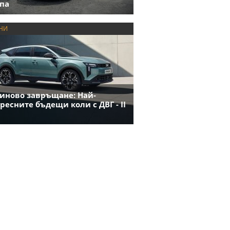
па
НИ
иново завръщане: Най-
ресните бъдещи коли с ДВГ - II