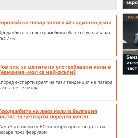
Евро
НОВИ
Европейски пазар записа 42-годишно дъно
Продажбите на електромобили обаче се увеличават
със 77%
Бенз
инте
Нов пик на цените на употребявани коли в
част
Германия - кои са най-скъпи?
Според експерти краят на тази тенденция на пазара
засега не се вижда
Продажбите на леки коли в България
растат за четвърти пореден месец
Само 5 държави от ЕС ни изпреварват по ръст на
пазара през февруари