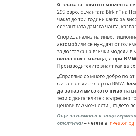
G-класата, която в момента с
295 евро, с „чантата Birkin" на 
чакат до три години както за ви
елегантната дамска чанта, казва 
Според анализ на инвестиционнат
автомобили се нуждаят от голям
за доставка на всички модели в
около шест месеца, а при BMW
Производителите знаят как да се
„Справяме се много добре по от
финансов директор на BMW.
Баз
да запази високото ниво на ц
тези с двигателите с вътрешно г
ценови възможности", където вс
Още по темата и защо герман
отстъпки
– четете в
Investor.bg