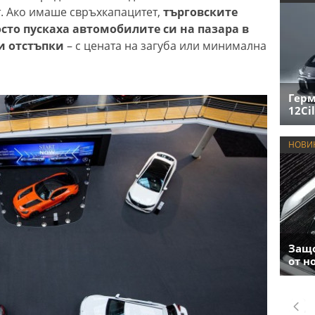
. Ако имаше свръхкапацитет,
търговските
сто пускаха автомобилите си на пазара в
ни отстъпки
– с цената на загуба или минимална
Герм
12Cil
НОВИ
Защо
от н