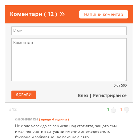
Коментари ( 12 )
Напиши коментар
0
от 500
ДОБАВИ
Влез
|
Регистрирай се
#12
1
1
анонимен
( преди 4 години )
Не е зле човек да се замисли над статията, защото съм
имал неприятни ситуации именно от ежедневното
бързане и забравяне , че вече не е лято