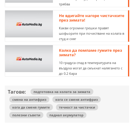
трябва
Не вдигайте нагоре чистачките
през зимата!
Какви огромни грешки правят
шофьорите при почистване на колата в
студ и сняг
Колко да помпаме гумите през
зимата?
10 градуса спад в температурата на
въздуха могат да смъкнат налягането с
до 0.2 бара
Тагове:
подготовка на колата за зимата
смяна на антифриз
кога се сменя антифриз
кога да сменя гумите
течност за чистачки
полезни съвети
паднал акумулатор