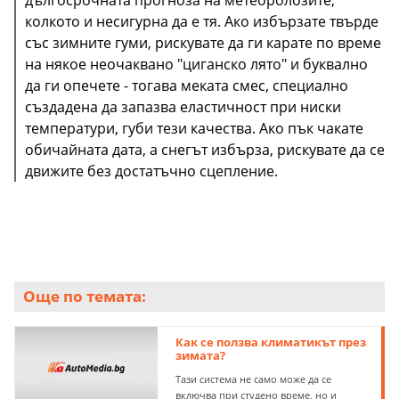
колкото и несигурна да е тя. Ако избързате твърде
със зимните гуми, рискувате да ги карате по време
на някое неочаквано "циганско лято" и буквално
да ги опечете - тогава меката смес, специално
създадена да запазва еластичност при ниски
температури, губи тези качества. Ако пък чакате
обичайната дата, а снегът избърза, рискувате да се
движите без достатъчно сцепление.
Още по темата:
Как се ползва климатикът през
зимата?
Тази система не само може да се
включва при студено време, но и