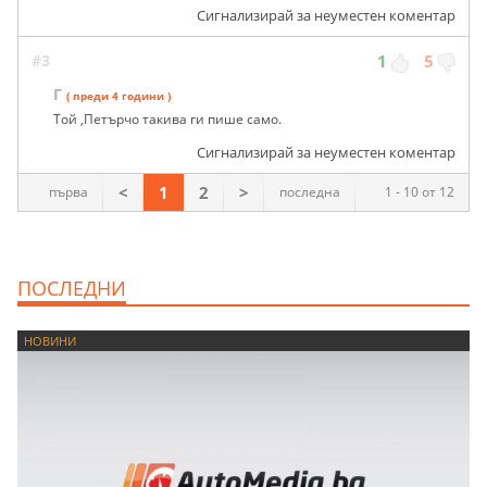
Сигнализирай за неуместен коментар
#3
1
5
Г
( преди 4 години )
Той ,Петърчо такива ги пише само.
Сигнализирай за неуместен коментар
<
1
2
>
първа
последна
1 - 10 от 12
ПОСЛЕДНИ
НОВИНИ