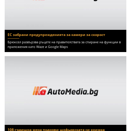
ЕС забрани предупрежденията за камери за скорост
Брюксел развързва ръцете на правителствата за спиране на функции в
приложения като Waze и Google Maps
108-годишна жена поднови шофьорската си книжка