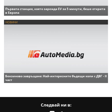
Първата станция, която зарежда EV за 5 минути, беше открита
в Европа
НОВИНИ
Бензиново завръщане: Най-интересните бъдещи коли с ДВГ - II
част
Следвай ни в: