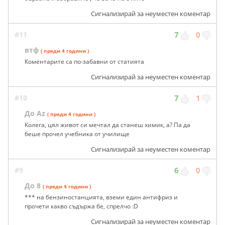
Сигнализирай за неуместен коментар
#11
7
0
втф
( преди 4 години )
Коментарите са по-забавни от статията
Сигнализирай за неуместен коментар
#10
7
1
До Az
( преди 4 години )
Колега, цял живот си мечтал да станеш химик, а? Па да
беше прочел учебника от училище
Сигнализирай за неуместен коментар
#9
6
0
До 8
( преди 4 години )
*** на бензиностанцията, вземи един антифриз и
прочети какво съдържа бе, спрелчо :D
Сигнализирай за неуместен коментар