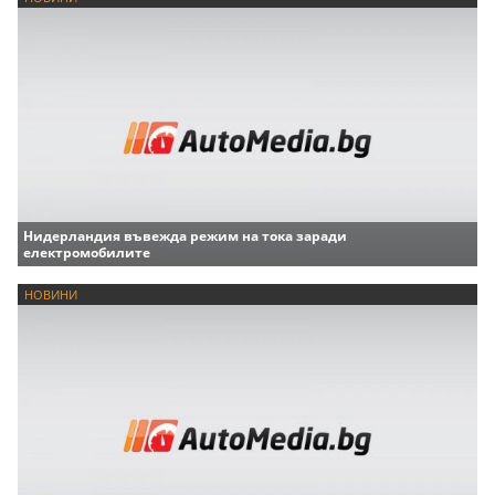
Нидерландия въвежда режим на тока заради
електромобилите
НОВИНИ