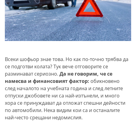
Всеки шофьор знае това. Но как по-точно трябва да
се подготви колата? Тук вече отговорите се
разминават сериозно.
Да не говорим, че се
намесва и финансовият фактор:
обикновено
след началото на учебната година и след летните
отпуски джобовете ни са най-изтънели, и много
хора се принуждават да отложат спешни дейности
по автомобили. Нека видим кои са и останалите
най-често срещани недомислия.