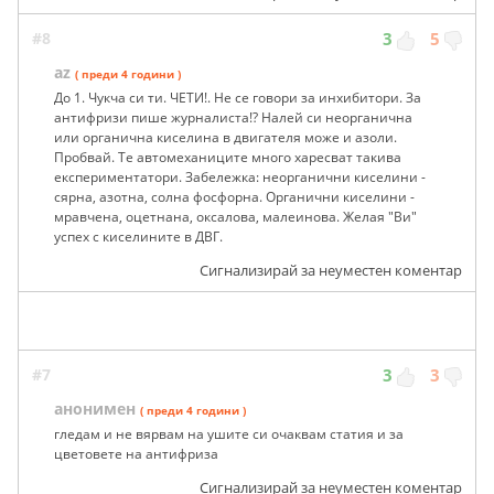
#8
3
5
az
( преди 4 години )
До 1. Чукча си ти. ЧЕТИ!. Не се говори за инхибитори. За
антифризи пише журналиста!? Налей си неорганична
или органична киселина в двигателя може и азоли.
Пробвай. Те автомеханиците много харесват такива
експериментатори. Забележка: неорганични киселини -
сярна, азотна, солна фосфорна. Органични киселини -
мравчена, оцетнана, оксалова, малеинова. Желая "Ви"
успех с киселините в ДВГ.
Сигнализирай за неуместен коментар
#7
3
3
анонимен
( преди 4 години )
гледам и не вярвам на ушите си очаквам статия и за
цветовете на антифриза
Сигнализирай за неуместен коментар