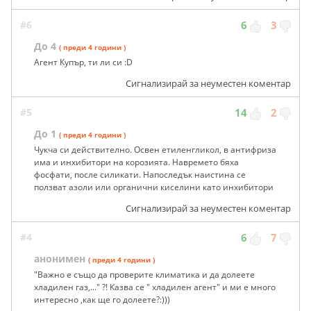
#6
6
3
До 4
( преди 4 години )
Агент Купър, ти ли си :D
Сигнализирай за неуместен коментар
#5
14
2
До 1
( преди 4 години )
Чукча си действително. Освен етиленгликол, в антифриза
има и инхибитори на корозията. Навремето бяха
фосфати, после силикати. Напоследък наистина се
ползват азоли или органични киселини като инхибитори
Сигнализирай за неуместен коментар
#4
6
7
анонимен
( преди 4 години )
"Важно е също да проверите климатика и да долеете
хладилен газ,..." ?! Казва се " хладилен агент" и ми е много
интересно ,как ще го долеете?:)))