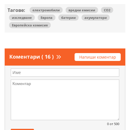
Тагове:
електромобили
вредни емисии
СО2
изследване
Европа
батерии
акумулатори
Европейска комисия
Коментари ( 16 )
Напиши коментар
0
от 500