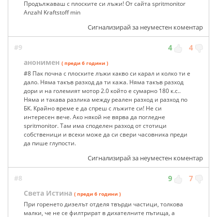
Продължаваш с плоските си лъжи! От сайта spritmonitor
Anzahl Kraftstoff min
Сигнализирай за неуместен коментар
#9
4
4
анонимен
( преди 6 години )
#8 Пак почна с плоските лъжи какво си карал и колко ти е
дало. Няма такъв разход да ти кажа. Няма такъв разход
дори и на големият мотор 2.0 който е сумарно 180 к.с..
Няма и такава разлика между реален разход и разход по
БК. Крайно време е да спреш с лъжите си! Не си
интересен вече. Ако някой не вярва да погледне
spritmonitor. Там има споделен разход от стотици
собственици и всеки може да си свери часовника преди
да пише глупости.
Сигнализирай за неуместен коментар
#8
9
7
Света Истина
( преди 6 години )
При горенето дизелът отделя твърди частици, толкова
малки, че не се филтрират в дихателните пътища, а