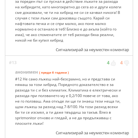
за пореден път си пуснал в действие лъжите за разхода
на хибридите, като многократно до сега аз и други колеги
сме доказвали, че ти на хибрид не си се качвал никога! В
случая с тези лъжи сам доказваш същото. Карай си
нафтовата печка и се спри малко, ако поне малко
нормално е останало в теб! Близко е до акъла (който го
има), че ако споменатите от теб разходи бяха реални,
никой не би купил хибрид
Сигнализирай за неуместен коментар
#13
4
4
анонимен
( преди 6 години )
#12 Не само лъжеш най-безсрамно, но и представа си
нямаш за този хибрид. Поредното доказателство е за
разхода ти с и без климатик. Климатика е електрически и
разхода при ползването му е 0,2/100 повече от това, ако
не го ползваш. Ама откъде ли ще ги знаеш тези неща ти,
щом лъжеш за разход над 7-8/100. На този разход всеки
би ти се изсмял, а ти даже твърдиш за такъв. Влез в
spritmonitor отново и гледай, а не да продължаваш с
плоските лъжи!
Сигнализирай за неуместен коментар