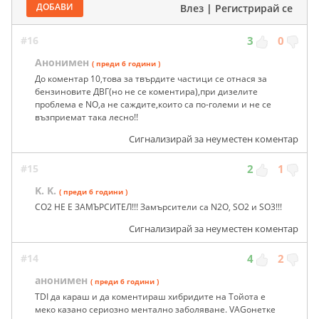
ДОБАВИ
Влез
|
Регистрирай се
#16
3
0
Анонимен
( преди 6 години )
До коментар 10,това за твърдите частици се отнася за
бензиновите ДВГ(но не се коментира),при дизелите
проблема е NO,а не саждите,които са по-големи и не се
възприемат така лесно!!
Сигнализирай за неуместен коментар
#15
2
1
K. K.
( преди 6 години )
CO2 НЕ Е ЗАМЪРСИТЕЛ!!! Замърсители са N2O, SO2 и SO3!!!
Сигнализирай за неуместен коментар
#14
4
2
анонимен
( преди 6 години )
TDI да караш и да коментираш хибридите на Тойота е
меко казано сериозно ментално заболяване. VAGонетке