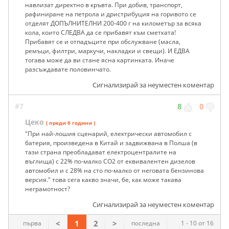
навлизат директно в кръвта. При добив, транспорт,
рафиниране на петрола и дристрибуция на горивото се
отделят ДОПЪЛНИТЕЛНИ 200-400 г на километър за всяка
кола, които СЛЕДВА да се прибавят към сметката!
Прибавят се и отпадъците при обслужване (масла,
ремъци, филтри, маркучи, накладки и свещи). И ЕДВА
тогава може да ви стане ясна картинката. Иначе
разсъждавате половинчато.
Сигнализирай за неуместен коментар
#7
8
0
Цеко
( преди 6 години )
"При най-лошия сценарий, електрически автомобил с
батерия, произведена в Китай и задвижвана в Полша (в
тази страна преобладават електроцентралите на
въглища) с 22% по-малко CO2 от еквивалентен дизелов
автомобил и с 28% на сто по-малко от неговата бензинова
версия." това сега какво значи, бе, как може такава
неграмотност?
Сигнализирай за неуместен коментар
<
1
2
>
първа
последна
1 - 10 от 16