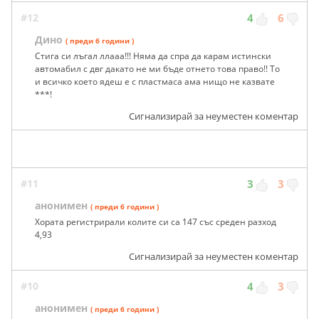
#12
4
6
Дино
( преди 6 години )
Стига си лъгал ллааа!!! Няма да спра да карам истински
автомабил с двг дакато не ми бъде отнето това право!! То
и всичко което ядеш е с пластмаса ама нищо не казвате
***!
Сигнализирай за неуместен коментар
#11
3
3
анонимен
( преди 6 години )
Хората регистрирали колите си са 147 със среден разход
4,93
Сигнализирай за неуместен коментар
#10
4
3
анонимен
( преди 6 години )