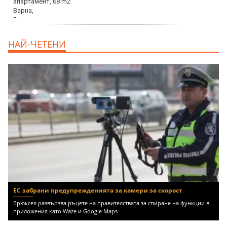
продава, Тристаен апартамент, 68 m2
НАЙ-ЧЕТЕНИ
Варна, Възраждане 3, 119900 EUR
ЕС забрани предупрежденията за камери за скорост
Брюксел развързва ръцете на правителствата за спиране на функции в
приложения като Waze и Google Maps