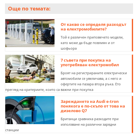
Още по темата:
От какво се определя разходът
на електромобилите?
Той е различен приповечето модели,
като може да бъде повлиян и от
шофьора
7 съвета при покупка на
употребяван електромобил
Броят на регистрираните електрически
автомобили се увеличава, а с него и
офертите на пазара втора ръка. Ето
преглед на критериите, които са важни при покупка
Зареждането на Audi e-tron
понякога е по-скъпо от това на
дизелово Q7
Британци сравниха разходите при
използване на различни зарядни
станции