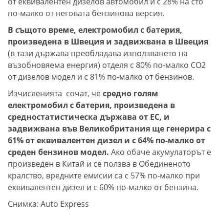
от еквивалентен дизелов автомобил и с 28% на сто
по-малко от неговата бензинова версия.
В същото време, електромобил с батерия,
произведена в Швеция и задвижвана в Швеция
(в тази държава преобладава използването на
възобновяема енергия) отделя с 80% по-малко CO2
от дизелов модел и с 81% по-малко от бензинов.
Изчисленията сочат, че
средно голям
електромобил с батерия, произведена в
средностатистическа държава от ЕС, и
задвижвана във Великобритания ще генерира с
61% от еквивалентен дизел и с 64% по-малко от
среден бензинов модел.
Ако обаче акумулаторът е
произведен в Китай и се ползва в Обединеното
кралство, вредните емисии са с 57% по-малко при
еквивалентен дизел и с 60% по-малко от бензина.
Снимка: Auto Express