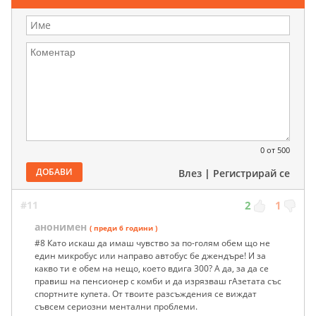
0
от 500
ДОБАВИ
Влез
|
Регистрирай се
#11
2
1
анонимен
( преди 6 години )
#8 Като искаш да имаш чувство за по-голям обем що не
един микробус или направо автобус бе джендъре! И за
какво ти е обем на нещо, което вдига 300? А да, за да се
правиш на пенсионер с комби и да изрязваш гАзетата със
спортните купета. От твоите разсъждения се виждат
съвсем сериозни ментални проблеми.