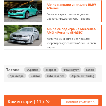
Alpina направи уникално BMW
7-Series
Седанът е едва третият модел на
марката, предлаган извън Европа
Alpina се подигра на Mercedes-
AMG и Porsche (ВИДЕО)
Комбито B5 Bi-Turbo без проблем
изпреварва суперавтомобили на двете
марки
Тагове:
бързина
скорост
Франкфурт
салон
премиера
комби
BMW 3-Series
Alpina B3 Touring
Коментари ( 11 )
Напиши коментар