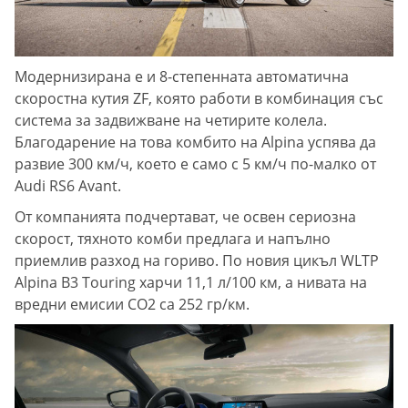
Модернизирана е и 8-степенната автоматична
скоростна кутия ZF, която работи в комбинация със
система за задвижване на четирите колела.
Благодарение на това комбито на Alpina успява да
развие 300 км/ч, което е само с 5 км/ч по-малко от
Audi RS6 Avant.
От компанията подчертават, че освен сериозна
скорост, тяхното комби предлага и напълно
приемлив разход на гориво. По новия цикъл WLTP
Alpina B3 Touring харчи 11,1 л/100 км, а нивата на
вредни емисии СО2 са 252 гр/км.