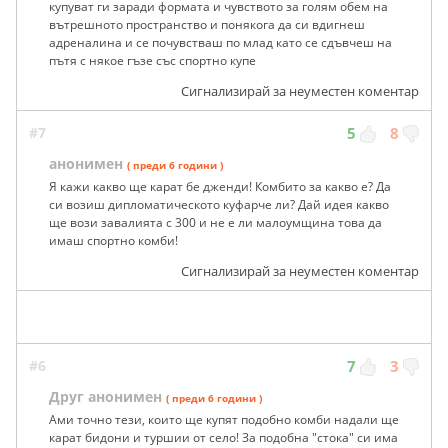
купуват ги заради формата и чувството за голям обем на
вътрешното пространство и понякога да си вдигнеш
адреналина и се почувстваш по млад като се сдъвчеш на
пътя с някое гъзе със спортно купе
Сигнализирай за неуместен коментар
#7
5
8
анонимен
( преди 6 години )
Я кажи какво ще карат бе дженди! Комбито за какво е? Да
си возиш дипломатическото куфарче ли? Дай идея какво
ще вози завалията с 300 и не е ли малоумщина това да
имаш спортно комби!
Сигнализирай за неуместен коментар
#6
7
3
Друг анонимен
( преди 6 години )
Ами точно тези, които ще купят подобно комби надали ще
карат бидони и туршии от село! За подобна "стока" си има