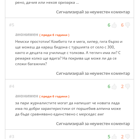
рено, дачия или некоя оризарка ...
Сигнализирай за неуместен коментар
#5
6
6
анонимен
( преди 6 години )
Немски простотии! Комбито ти е мега, хипер, гига бързо и
ще можеш да караш бидона с туршията от село с 300,
както и децата на училище с толкова. А теглич има ли? С
ремарке колко ще вдига? На покрива ще може ли да се
сложи багажник?
Сигнализирай за неуместен коментар
#4
6
2
анонимен
( преди 6 години )
за пари журналистите могат да напишат че новата лада
има по добри характеристики от поршебмв алпина може
да бъде сравнявано единствено с мерседес амг
Сигнализирай за неуместен коментар
#3
5
2