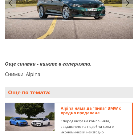
Още снимки - вижте в галерията.
Снимки: Alpina
Още по темата:
Alpina няма да "пипа" BMW с
предно предаване
Според шефа на компанията,
създаването на подобни коли е
икономически неизгодно