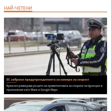
продава, Тристаен апартамент, 86 m2
НАЙ-ЧЕТЕНИ
Варна, Владиславово, 139000 EUR
ЕС забрани предупрежденията за камери за скорост
Брюксел развързва ръцете на правителствата за спиране на функции в
приложения като Waze и Google Maps