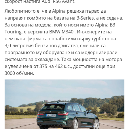
скорост настига Audi RS6 Avant.
Любопитното е, че в Alpina решиха първо да
направят комбито на базата на 3-Series, а не седана.
За основа на модела, който носи името Alpina B3
Touring, е версията BMW M340i. Инженерите на
немската фирма са поработили върху турбото на
3,0-литровия бензинов двигател, сменили са
програмното му оборудване и са модернизирали
системата за охлаждане. Така мощността на мотора
е увеличена от 375 на 462 к.с., достъпни още при
3000 об/мин.