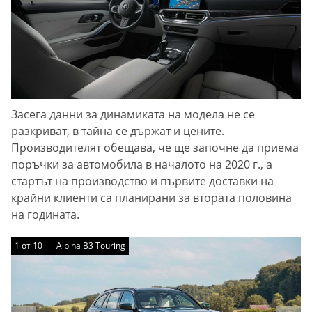
Засега данни за динамиката на модела не се
разкриват, в тайна се държат и цените.
Производителят обещава, че ще започне да приема
поръчки за автомобила в началото на 2020 г., а
стартът на производство и първите доставки на
крайни клиенти са планирани за втората половина
на годината.
1
1
1
1
1
1
1
1
1
1
от
от
от
от
от
от
от
от
от
от
10
10
10
10
10
10
10
10
10
10
Alpina B3 Touring
Alpina B3 Touring
Alpina B3 Touring
Alpina B3 Touring
Alpina B3 Touring
Alpina B3 Touring
Alpina B3 Touring
Alpina B3 Touring
Alpina B3 Touring
Alpina B3 Touring