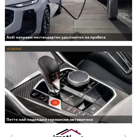
Audi направи нестандартен удължител на пробега
НОВИНИ
Петте най-надеждни германски автоматика