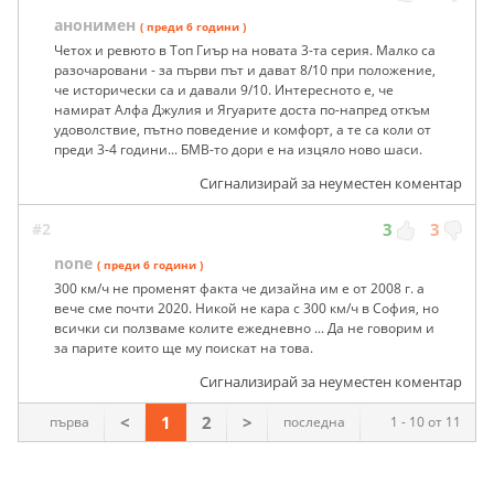
анонимен
( преди 6 години )
Четох и ревюто в Топ Гиър на новата 3-та серия. Малко са
разочаровани - за първи път и дават 8/10 при положение,
че исторически са и давали 9/10. Интересното е, че
намират Алфа Джулия и Ягуарите доста по-напред откъм
удоволствие, пътно поведение и комфорт, а те са коли от
преди 3-4 години... БМВ-то дори е на изцяло ново шаси.
Сигнализирай за неуместен коментар
#2
3
3
none
( преди 6 години )
300 км/ч не променят факта че дизайна им е от 2008 г. а
вече сме почти 2020. Никой не кара с 300 км/ч в София, но
всички си ползваме колите ежедневно ... Да не говорим и
за парите които ще му поискат на това.
Сигнализирай за неуместен коментар
<
1
2
>
първа
последна
1 - 10 от 11