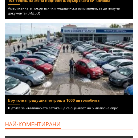
108-годишна жена поднови шофьорската си книжка
Американката покри всички медицински изисквания, за да получи
документа (ВИДЕО)
Брутална градушка потроши 1000 автомобила
Щетите за италианската автокъща се оценяват на 5 милиона евро
НАЙ-КОМЕНТИРАНИ