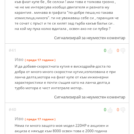
къв фиат купе бе , бе селски ! ами това е толкова грозно ,
че не ме интересува изобщо двигателя и разната му
карантия . минава в графата "по-добре пеша,но такава
измислица,никога". ти не уважаваш себе си , гаранция че
те сочат с пръст и те се хилят зад гърба какъв балък си .
на кой му пука колко вдигала , освен ако не си пубер ?
Сигнализирай за неуместен коментар
#41
0
0
Иво
( преди 17 години )
И да добавя-скоростната кутия е вискодрайв-доста по
добра от много много скоростни кутии,използвана е при
ланча делта,мотора на фиат купе от към инженерни
характеристики е почти същия като на ланча делта,а
турбо мотора е чист интеграле мотор..
Сигнализирай за неуместен коментар
#40
0
0
Иво
( преди 17 години )
Няма ги много защото моя модел 220HP е акцизен и
акциза е някъде към 8000 освен това е 2000 година