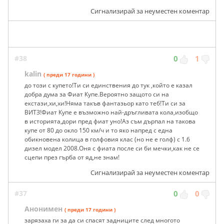
Сигнализирай за неуместен коментар
#38
0
1
kalin
( преди 17 години )
до този с купето!Ти си единствения до тук ,който е казал
добра дума за Фиат Купе.Вероятно защото си на
екстази,хи,хи!Няма такъв фантазьор като теб!Ти си за
ВИТЗ!Фиат Купе е възможно най-дръгливата кола,изобщо
в историята,дори пред фиат уно!Аз съм дърпал на такова
купе от 80 до окло 150 км/ч и то яко напред с една
обикновена колица в голфовия клас (но не е голф) с 1.6
дизел модел 2008.Оня с фиата после си би мечки,как не се
сцепи през гърба от яд,не знам!
Сигнализирай за неуместен коментар
#37
0
0
Анонимен
( преди 17 години )
зарязаха ги за да си спасят задниците след многото