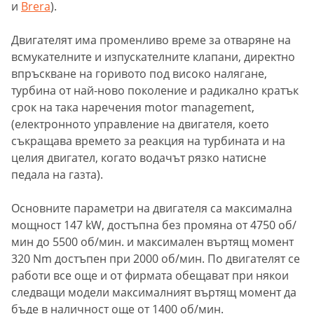
и
Brera
).
Двигателят има променливо време за отваряне на
всмукателните и изпускателните клапани, директно
впръскване на горивото под високо налягане,
турбина от най-ново поколение и радикално кратък
срок на така наречения motor management,
(електронното управление на двигателя, което
съкращава времето за реакция на турбината и на
целия двигател, когато водачът рязко натисне
педала на газта).
Основните параметри на двигателя са максимална
мощност 147 kW, достъпна без промяна от 4750 об/
мин до 5500 об/мин. и максимален въртящ момент
320 Nm достъпен при 2000 об/мин. По двигателят се
работи все още и от фирмата обещават при някои
следващи модели максималният въртящ момент да
бъде в наличност още от 1400 об/мин.