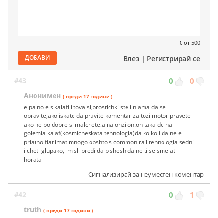
0
от 500
ДОБАВИ
Влез
|
Регистрирай се
#43
0
0
Анонимен
( преди 17 години )
e palno e s kalafi i tova si,prostichki ste i niama da se
opravite,ako iskate da pravite komentar za tozi motor pravete
ako ne po dobre si malchete,a na onzi on.on taka de nai
golemia kalaf(kosmicheskata tehnologia)da kolko i da ne e
priatno fiat imat mnogo obshto s common rail tehnologia sedni
i cheti glupako,i misli predi da pishesh da ne ti se smeiat
horata
Сигнализирай за неуместен коментар
#42
0
1
truth
( преди 17 години )