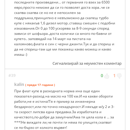
последните произведени... от германия го взех за 6500
евро,просто неможе да си го позволят доста хора..че се
скапва скапва се но не е непосилен за
поддръжка,принципно е невъзможно да скапеш турбо
купе с някакъв 1,6 дизел мотор..ставаш смешен с подобни
изказвания.От 0 до 100 ускорява за 8-9 секунди според
зависи от шофьора..доста колички са много по-бавни от
купето.. заповядай на 14 март на пистата на
калояново,фиата е син с черни джанти.Тук и да спориш и
да не спориш-там ще ми покажеш какво можеш и какво
имаш :)
Сигнализирай за неуместен коментар
#39
0
1
kalin
( преди 17 години )
При фиат купе в разходната норма ина още един
показател-разход на масло на 100 км.И на какви обороти
работи,не е истина!Тя е пример за инженерна
бездарност,или по-точно некадърност.И някъде м/у 2 и 3-
та скорост липсва една предавка.За изработката и
качеството,по-добре да замулчим!Ама тя цяла кола е ... за
***!Не виждате ли,че почти ги няма по улиците,скапват
се по-бързо от колкото вървят!