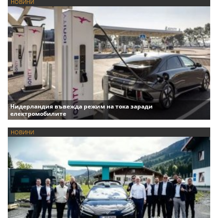
НОВИНИ
Нидерландия въвежда режим на тока заради
електромобилите
НОВИНИ