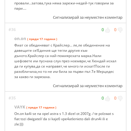
провали...затова,тука няма зарежи-недей-тук говорим за
пари....
Сигнализирай за неуместен коментар
#36
0
0
on.on
( преди 17 години )
Фиат се обединяват с Крайслер... ле,ле обединение на
давещите се!Единия ще тегли другия към
дъното.Крайслер са най-помиярската марка.Нали
шефовете им пуснаха слух през ноември,че Хюндай искал
да ги купува,да се направят,че много ги искат!После ги
разобличиха,но то не им била за първи път.Те Мерцедес
за какво ги зарязаха.
Сигнализирай за неуместен коментар
#35
0
0
VAYK
( преди 17 години )
On.on ka4i se na opel astra s 1.3 dizel ot 2007g. / te polzwat s
fiat tozi dwigatel/ da si kaje6 vpe4atlenieto dali drun4i ili e
zle:)))