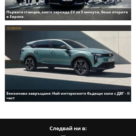
Първата станция, която зарежда EV за 5 минути, беше открита
в Европа
НОВИНИ
Бензиново завръщане: Най-интересните бъдещи коли с ДВГ - II
част
Следвай ни в: