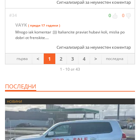
Сигнализирай за неуместен коментар
#34
0
0
VAYK
( преди 17 години )
Mnogo iak komentar :))) Italiancite praviat hubavi koli, mislia po
dobri ot frenskite....
Сигнализирай за неуместен коментар
<
1
2
3
4
>
първа
последна
1 - 10 от 43
ПОСЛЕДНИ
НОВИНИ