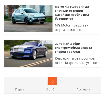
Може ли България да
спечели от новия
китайски пробив при
батериите?
MG Motor представи
първата масово
произвеждана батерия с
полутвърд електролит.
Ключовата суровина е в
20-те най-добри
изобилие у нас
електромобила в света
според Top Gear
Класацията се простира
от Dacia до Rolls-Royce, но
победителят сигурно ще
ви изненада
0
Първа
0 от 0
Последна