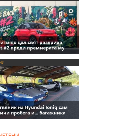
ити по цял свят разкриха
t #2 преди премиерата му
НИ
твеник на Hyundai Ioniq сам
ичи пробега и... багажника
ЧЕТЕНИ