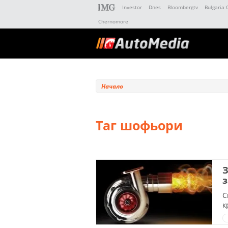
Investor
Dnes
Bloombergtv
Bulgaria 
Chernomore
Начало
Таг шофьори
з
С
к