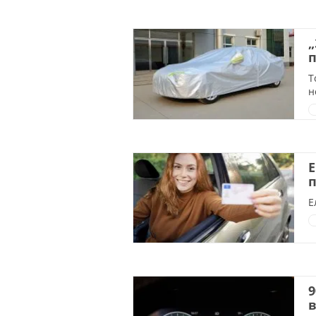
„
п
Т
н
Е
Е
9
в