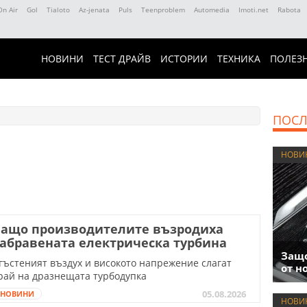
On Air
Gol
Tialoto
Az-jenata
Puls
Teenproblem
Automedia
Imoti.net
Rabota
НОВИНИ
ТЕСТ ДРАЙВ
ИСТОРИИ
ТЕХНИКА
ПОЛЕЗ
ПОСЛ
НОВИ
Защо производителите възродиха
абравената електрическа турбина
Защо
гъстеният въздух и високото напрежение слагат
от н
рай на дразнещата турбодупка
05.08.2026
НОВИНИ
НОВИ