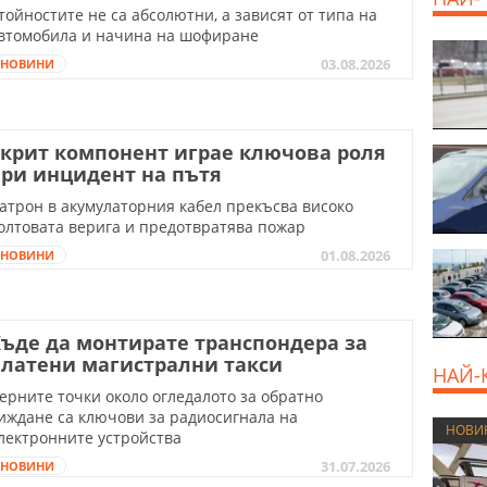
тойностите не са абсолютни, а зависят от типа на
втомобила и начина на шофиране
03.08.2026
НОВИНИ
крит компонент играе ключова роля
ри инцидент на пътя
атрон в акумулаторния кабел прекъсва високо
олтовата верига и предотвратява пожар
01.08.2026
НОВИНИ
ъде да монтирате транспондера за
латени магистрални такси
НАЙ-
ерните точки около огледалото за обратно
иждане са ключови за радиосигнала на
НОВИ
лектронните устройства
31.07.2026
НОВИНИ