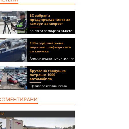
ЕС забрани
предупрежденията за
камери за скорост
Брюксел развързва ръцете
на правителствата за
спиране на функции в
108-годишна жена
приложения като Waze и
поднови шофьорската
Google Maps
си книжка
Американката покри всички
медицински изисквания, за
да получи документа
Брутална градушка
(ВИДЕО)
потроши 1000
автомобила
Щетите за италианската
автокъща се оценяват на 5
милиона евро
КОМЕНТИРАНИ
НИ