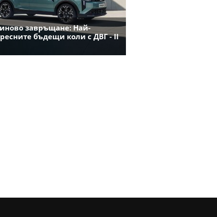
иново завръщане: Най-
ресните бъдещи коли с ДВГ - II