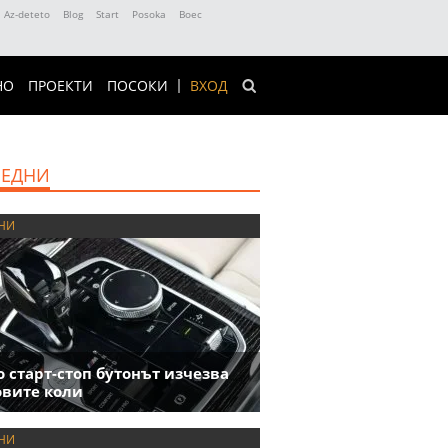
Az-deteto
Blog
Start
Posoka
Boec
НО
ПРОЕКТИ
ПОСОКИ
ВХОД
ЕДНИ
НИ
 старт-стоп бутонът изчезва
овите коли
НИ