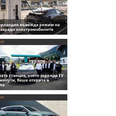
ерландия въвежда режим на
 заради електромобилите
НИ
ата станция, която зарежда EV
 минути, беше открита в
па
НИ