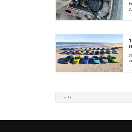
Е
и
1
н
И
о
1 от 12