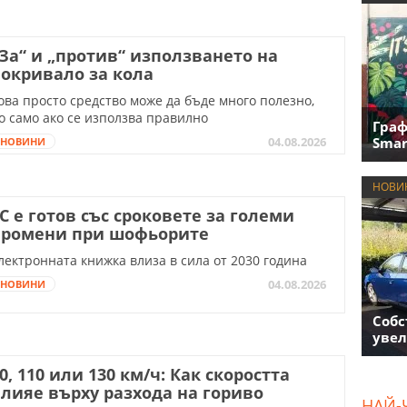
За“ и „против“ използването на
окривало за кола
ова просто средство може да бъде много полезно,
о само ако се използва правилно
Граф
Smar
04.08.2026
НОВИНИ
НОВИ
С е готов със сроковете за големи
промени при шофьорите
лектронната книжка влиза в сила от 2030 година
04.08.2026
НОВИНИ
Собс
увел
0, 110 или 130 км/ч: Как скоростта
лияе върху разхода на гориво
НАЙ-