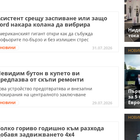
систент срещу заспиване или защо
ord накара колана да вибрира
Нид
мериканският гигант откри как да събужда
тока
офьорите по-бързо и без излишен стрес
31.07.2026
НОВИНИ
НОВИ
евидим бутон в купето ви
редпазва от скъпи ремонти
ова устройство предотвратява и внезапни
Първ
локирания на централното заключване
за 5
Евро
29.07.2026
НОВИНИ
НОВИ
олко гориво годишно към разхода
обавя задвижването 4х4