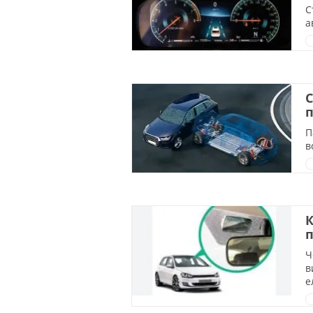
С
а
С
п
П
в
К
п
Ч
в
е