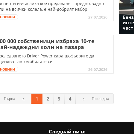
ксперти изчислиха кое предаване - предно, задно
ли на всички колела, е най-добрият избор
Бенз
27.07.2026
НОВИНИ
инте
част
00 000 собственици избраха 10-те
ай-надеждни коли на пазара
зследването Driver Power кара шофьорите да
ценяват автомобилите си
26.07.2026
НОВИНИ
1
2
3
4
Първа
Последна
Следвай ни в: