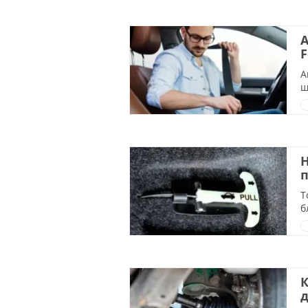
А
F
А
ш
Н
п
Т
б
К
д