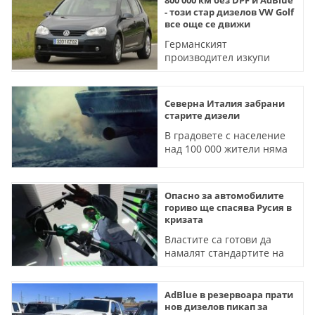
- този стар дизелов VW Golf
все още се движи
Германският
производител изкупи
колата от нейния
собственик и я изложи в
музея си
Северна Италия забрани
старите дизели
В градовете с население
над 100 000 жители няма
да се допускат коли с
екокатегория до Euro 5
Опасно за автомобилите
гориво ще спасява Русия в
кризата
Властите са готови да
намалят стандартите на
бензина до Euro-2
AdBlue в резервоара прати
нов дизелов пикап за