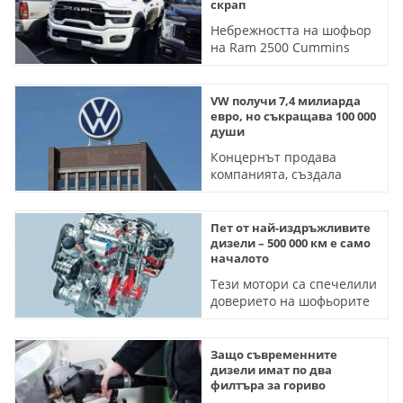
скрап
Небрежността на шофьор
на Ram 2500 Cummins
Turbo Diesel струва 50 000
долара
VW получи 7,4 милиарда
евро, но съкращава 100 000
души
Концернът продава
компанията, създала
първия дизел, и се готви
да затвори 4 завода в
Германия
Пет от най-издръжливите
дизели – 500 000 км е само
началото
Тези мотори са спечелили
доверието на шофьорите
в ежедневната употреба
от години
Защо съвременните
дизели имат по два
филтъра за гориво