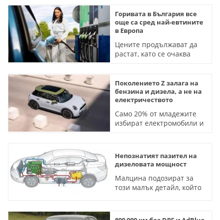
Горивата в България все
още са сред най-евтините
в Европа
Цените продължават да
растат, като се очаква
тенденцията да се запази
Поколението Z залага на
бензина и дизела, а не на
електричеството
Само 20% от младежите
избират електромобили и
хибриди, показва
проучване
Непознатият пазител на
дизеловата мощност
Малцина подозират за
този малък детайл, който
спасява съвременните
комън-рейл системи от
термичен шок
800 000 км без DPF и АdBlue