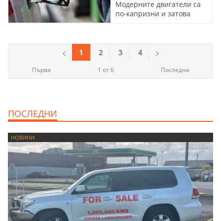
Модерните двигатели са
по-капризни и затова
изискват допълнителни
мерки
1
2
3
4
Първа
1 от 6
Последна
ПОСЛЕДНИ
НОВИНИ