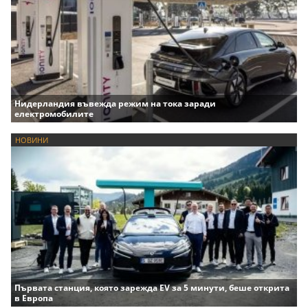
Нидерландия въвежда режим на тока заради
електромобилите
НОВИНИ
Първата станция, която зарежда EV за 5 минути, беше открита
в Европа