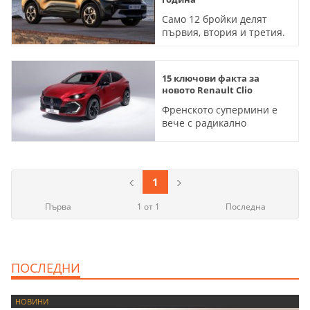
Само 12 бройки делят
първия, втория и третия.
Октомври отчита 27% скок
в регистрациите
15 ключови факта за
новото Renault Clio
Френското супермини е
вече с радикално
различен дизайн и с 1.8-
литров двигател за
хибридната версия
1
Първа
1 от 1
Последна
ПОСЛЕДНИ
НОВИНИ