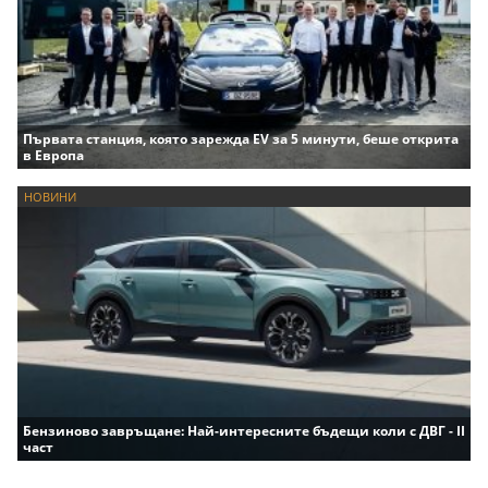
Първата станция, която зарежда EV за 5 минути, беше открита
в Европа
НОВИНИ
Бензиново завръщане: Най-интересните бъдещи коли с ДВГ - II
част