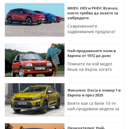
MHEV, HEV и PHEV: Всичко,
което трябва да знаете за
хибридите
Съвременните
задвижвания предлагат
идеалния избор за всеки
начин на ползване на
автомобила. Въпросът е
Най-продаваните коли в
да как да го улучите
Европа от 1972 до днес
Помните ли кой модел
беше на върха, когато
бяхте абитуриенти?
Финално: Dacia е номер 1 в
Eвропа и през 2025
Вижте кои са били 10-те
най-продавани модела за
миналата година - и какво
направи Tesla през
декември
Окончателно: Най-