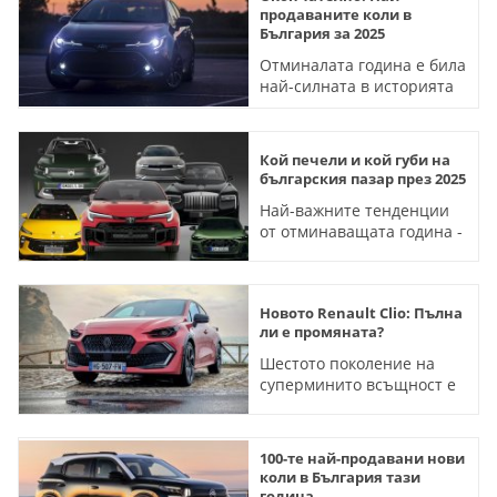
продаваните коли в
България за 2025
Отминалата година е била
най-силната в историята
на свободния пазар у нас.
При марките има смяна
на лидера
Кой печели и кой губи на
българския пазар през 2025
Най-важните тенденции
от отминаващата година -
и 50-те най-търсени
модела
Новото Renault Clio: Пълна
ли е промяната?
Шестото поколение на
суперминито всъщност е
с размерите на
някогашния Megane - и
вече има 1.8-литров
100-те най-продавани нови
двигател
коли в България тази
година