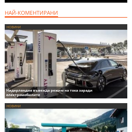
НАЙ-КОМЕНТИРАНИ
НОВИНИ
Нидерландия въвежда режим на тока заради
електромобилите
НОВИНИ