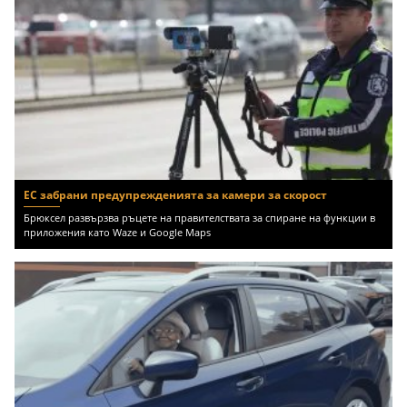
ЕС забрани предупрежденията за камери за скорост
Брюксел развързва ръцете на правителствата за спиране на функции в
приложения като Waze и Google Maps