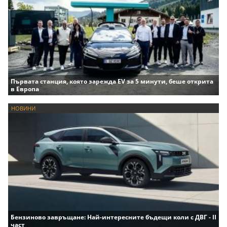
Първата станция, която зарежда EV за 5 минути, беше открита
в Европа
НОВИНИ
Бензиново завръщане: Най-интересните бъдещи коли с ДВГ - II
част