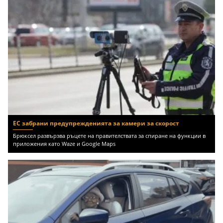
ЕС забрани предупрежденията за камери за скорост
Брюксел развързва ръцете на правителствата за спиране на функции в
приложения като Waze и Google Maps