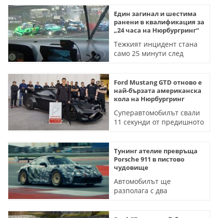
Eдин загинал и шестима
ранени в квалификация за
„24 часа на Нюрбургринг“
Тежкият инцидент стана
само 25 минути след
началото на
надпреварата
Ford Mustang GTD отново е
най-бързата американска
кола на Нюрбургринг
Суперавтомобилът свали
11 секунди от предишното
си постижение (ВИДЕО)
Тунинг ателие превръща
Porsche 911 в пистово
чудовище
Автомобилът ще
разполага с два
турбокомпресора и над
800 к.с. (ВИДЕО)