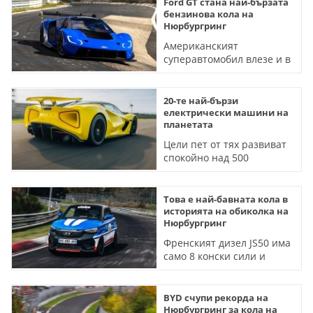
Ford GT стана най-бързата
бензинова кола на
Нюрбургринг
Американският
суперавтомобил влезе и в
Топ 3 за всички времена
на култовата писта
(ВИДЕО)
20-те най-бързи
електрически машини на
планетата
Цели пет от тях развиват
спокойно над 500
километра в час - но не
непременно по асфалт
Това е най-бавната кола в
историята на обиколка на
Нюрбургринг
Френският дизел JS50 има
само 8 конски сили и
развива 45 км/ч
BYD счупи рекорда на
Нюрбургринг за кола на