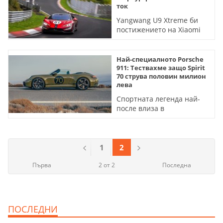
ток
Yangwang U9 Xtreme би
постижението на Xiaomi
SU7 Ultra с близо 5
секунди (ВИДЕО)
Най-специалното Porsche
911: Тествахме защо Spirit
70 струва половин милион
лева
Спортната легенда най-
после влиза в
електрическата ера - но
не по начина, от който се
бояхме
1
2
Първа
2 от 2
Последна
ПОСЛЕДНИ