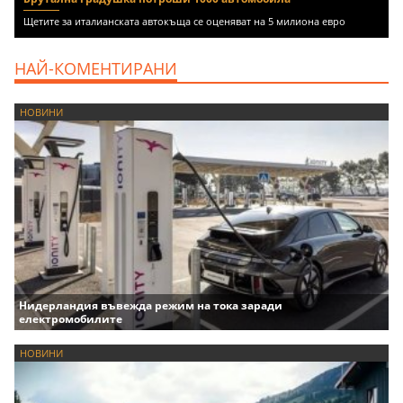
Щетите за италианската автокъща се оценяват на 5 милиона евро
НАЙ-КОМЕНТИРАНИ
НОВИНИ
Нидерландия въвежда режим на тока заради
електромобилите
НОВИНИ