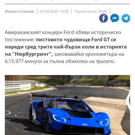
Илиян Стоянов
03.04.2026 14:58
Прочитания: 8420
Американският концерн Ford обяви историческо
постижение:
пистовото чудовище Ford GT се
нареди сред трите най-бързи коли в историята
на "Нюрбургринг",
заковавайки хронометъра на
6:15.977 минути за пълна обиколка на трасето.