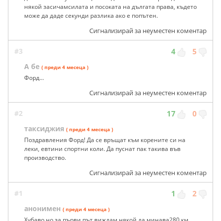
някой засичамсилата и посоката на дългата права, където
може да даде секунди разлика ако е попътен.
Сигнализирай за неуместен коментар
#3
4
5
А бе
( преди 4 месеца )
Форд...
Сигнализирай за неуместен коментар
#2
17
0
таксиджия
( преди 4 месеца )
Поздравления Форд! Да се връщат към корените си на
леки, евтини спортни коли. Да пуснат пак такива във
производство.
Сигнализирай за неуместен коментар
#1
1
2
анонимен
( преди 4 месеца )
Хубаво но за първи път виждам някой да минава280 км