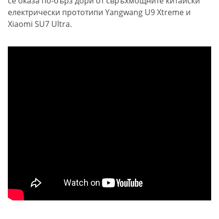
се оказа по-бърз дори от свръхмощните китайски
електрически прототипи Yangwang U9 Xtreme и
Xiaomi SU7 Ultra.