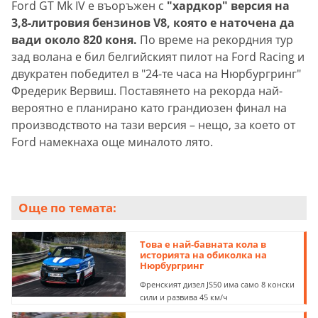
Ford GT Mk IV е въоръжен с
"хардкор" версия на
3,8-литровия бензинов V8, която е наточена да
вади около 820 коня.
По време на рекордния тур
зад волана е бил белгийският пилот на Ford Racing и
двукратен победител в "24-те часа на Нюрбургринг"
Фредерик Вервиш. Поставянето на рекорда най-
вероятно е планирано като грандиозен финал на
производството на тази версия – нещо, за което от
Ford намекнаха още миналото лято.
Още по темата:
Това е най-бавната кола в
историята на обиколка на
Нюрбургринг
Френският дизел JS50 има само 8 конски
сили и развива 45 км/ч