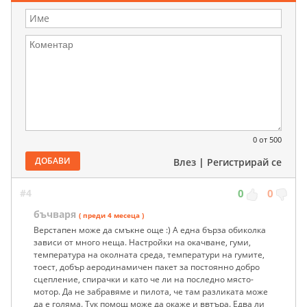
0
от 500
ДОБАВИ
Влез
|
Регистрирай се
#4
0
0
бъчваря
( преди 4 месеца )
Верстапен може да смъкне още :) А една бърза обиколка
зависи от много неща. Настройки на окачване, гуми,
температура на околната среда, температури на гумите,
тоест, добър аеродинамичен пакет за постоянно добро
сцепление, спирачки и като че ли на последно място-
мотор. Да не забравяме и пилота, че там разликата може
да е голяма. Тук помощ може да окаже и ввтъра. Едва ли