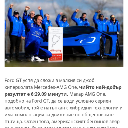
Ford GT успя да сложи в малкия си джоб
хиперколата Mercedes-AMG One,
чийто най-добър
резултат е 6:29.09 минути.
Макар AMG One,
подобно на Ford GT, да се води условно сериен
автомобил, той е натъпкан с хибридни технологии и
има хомологация за движение по обществените
пътища. Освен това, американският бензинов звяр