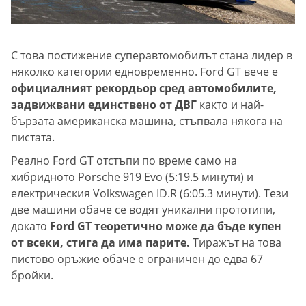
С това постижение суперавтомобилът стана лидер в
няколко категории едновременно. Ford GT вече е
официалният рекордьор сред автомобилите,
задвижвани единствено от ДВГ
както и най-
бързата американска машина, стъпвала някога на
пистата.
Реално Ford GT отстъпи по време само на
хибридното Porsche 919 Evo (5:19.5 минути) и
електрическия Volkswagen ID.R (6:05.3 минути). Тези
две машини обаче се водят уникални прототипи,
докато
Ford GT теоретично може да бъде купен
от всеки, стига да има парите.
Тиражът на това
пистово оръжие обаче е ограничен до едва 67
бройки.