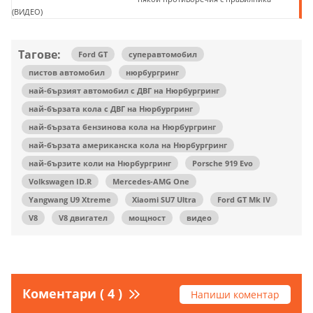
(ВИДЕО)
Тагове:
Ford GT
суперавтомобил
пистов автомобил
нюрбургринг
най-бързият автомобил с ДВГ на Нюрбургринг
най-бързата кола с ДВГ на Нюрбургринг
най-бързата бензинова кола на Нюрбургринг
най-бързата американска кола на Нюрбургринг
най-бързите коли на Нюрбургринг
Porsche 919 Evo
Volkswagen ID.R
Mercedes-AMG One
Yangwang U9 Xtreme
Xiaomi SU7 Ultra
Ford GT Mk IV
V8
V8 двигател
мощност
видео
Коментари ( 4 )
Напиши коментар