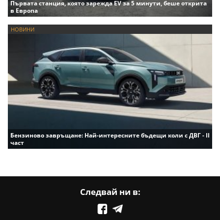
Първата станция, която зарежда EV за 5 минути, беше открита
в Европа
НОВИНИ
Бензиново завръщане: Най-интересните бъдещи коли с ДВГ - II
част
Следвай ни в: