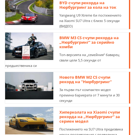
BYD счупи рекорда на
Нюрбургринг за кола на ток
Yangwang U9 Xtreme би постижението
на Xiaomi SU7 Ultra с близо 5 секунди
(ВИДЕО)
BMW M3 CS счупи рекорда на
„Нюрбургринг“ за серийно
комби
Топ-версията на „семейния“ баварец
свали цели 5,5 секунди от
предшественика си
Новото BMW M2 CS счупи
рекорд на "Нюрбургринг"
За първи път компактен модел
премина бариерата от 7 минути и 30
секунди
Хиперколата на Xiaomi счупи
рекорда на „Нюрбургринг“ за
сериен модел
Постижението на SU7 Ultra предизвика
някои противоречия с правилника