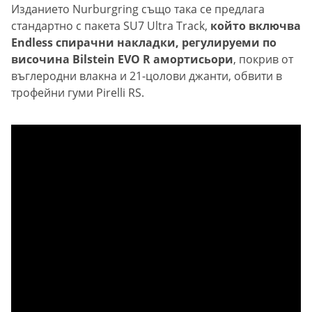
Изданието Nurburgring също така се предлага
стандартно с пакета SU7 Ultra Track,
който включва
Endless спирачни накладки, регулируеми по
височина Bilstein EVO R амортисьори
, покрив от
въглеродни влакна и 21-цолови джанти, обвити в
трофейни гуми Pirelli RS.