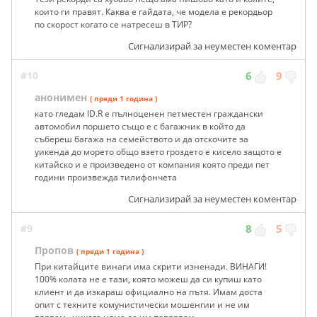
които ги правят. Каква е гайдата, че модела е рекордьор
по скорост когато се натресеш в ТИР?
Сигнализирай за неуместен коментар
#10
6
9
анонимен
( преди 1 година )
като гледам ID.R е пълноценен петместен граждански
автомобил поршето също е с багажник в който да
събереш багажа на семейството и да отскочите за
уикенда до морето общо взето гроздето е кисело защото е
китайско и е произведено от компания която преди пет
години произвежда тилифончета
Сигнализирай за неуместен коментар
#9
8
5
Пропов
( преди 1 година )
При китайците винаги има скрити изненади. ВИНАГИ!
100% колата не е тази, която можеш да си купиш като
клиент и да изкараш официално на пътя. Имам доста
опит с техните комунистически мошенгии и не им