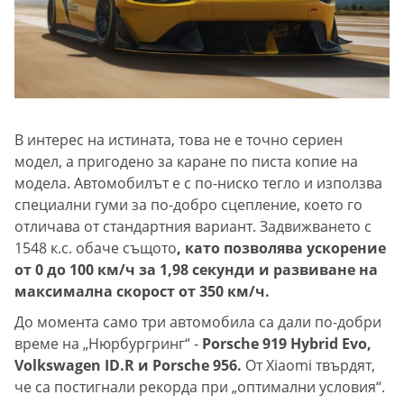
В интерес на истината, това не е точно сериен
модел, а пригодено за каране по писта копие на
модела. Автомобилът е с по-ниско тегло и използва
специални гуми за по-добро сцепление, което го
отличава от стандартния вариант. Задвижването с
1548 к.с. обаче същото
, като позволява ускорение
от 0 до 100 км/ч за 1,98 секунди и развиване на
максимална скорост от 350 км/ч.
До момента само три автомобила са дали по-добри
време на „Нюрбургринг“ -
Porsche 919 Hybrid Evo,
Volkswagen ID.R и Porsche 956.
От Xiaomi твърдят,
че са постигнали рекорда при „оптимални условия“.