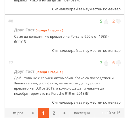
вярвам , никога няма да им повярвам.
Сигнализирай за неуместен коментар
#8
5
2
Друг Гост
( преди 1 година )
Само да допълня, че времето на Porsche 956 е от 1983 -
6:11:13
Сигнализирай за неуместен коментар
#7
7
6
Друг Гост
( преди 1 година )
До 6 - това не е сериен автомобил. Колко са посредствени
Xiaomi се вижда от факта, че не могат да подобрят
времето на ID.R от 2019, а колко още да ги чакаме да
подобрят времето на Porsche 919 от 2018?!?
Сигнализирай за неуместен коментар
<
1
2
>
първа
последна
1 - 10 от 16