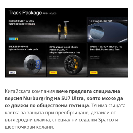
Китайската компания
вече предлага специална
версия Nurburgring на SU7 Ultra, която може да
се движи по обществени пътища
. Тя има същата
клетка за защита при преобръщане, детайли от
въглеродни влакна, специални седалки Sparco и
шестточкови колани.