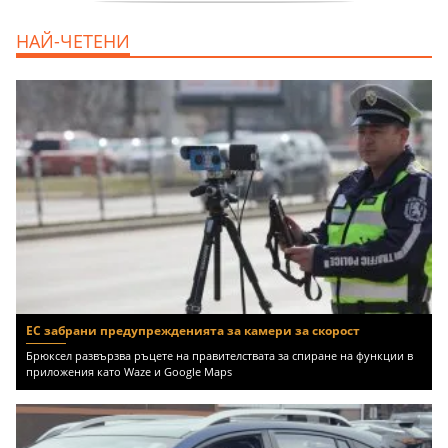
дава под наем, Двустаен апартамент, 70
НАЙ-ЧЕТЕНИ
m2 София, Манастирски Ливади, 800 EUR
ЕС забрани предупрежденията за камери за скорост
Брюксел развързва ръцете на правителствата за спиране на функции в
приложения като Waze и Google Maps