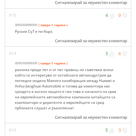
Сигнализирай за неуместен коментар
#15
4
0
анонимен
( преди 1 година )
Руския Су7 е по-бърз.
Сигнализирай за неуместен коментар
#14
3
6
анонимен
( преди 1 година )
разлика преди пет и от пет правиш ли съветвам всеки
който се интересува от китайската автоиндустрия да
погледне модела Maextro колаборация между Huawei и
Anhui Jianghuai Automobile и тогава да коментира как
гроздето е кисело защото е гмо това е началото на края
на европейските автомобилни компании китайците са
композитори и диригенти а европейците са сред
публиката слушат и ръкопляскат
Сигнализирай за неуместен коментар
#13
5
3