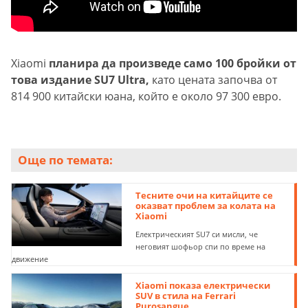
Xiaomi
планира да произведе само 100 бройки от
това издание SU7 Ultra,
като цената започва от
814 900 китайски юана, който е около 97 300 евро.
Още по темата:
Тесните очи на китайците се
оказват проблем за колата на
Xiaomi
Електрическият SU7 си мисли, че
неговият шофьор спи по време на
движение
Xiaomi показа електрически
SUV в стила на Ferrari
Purosangue