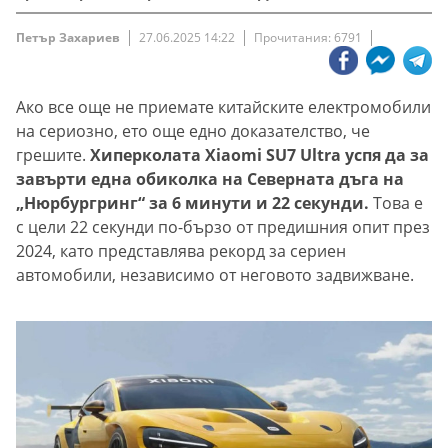
Петър Захариев
27.06.2025 14:22
Прочитания: 6791
Ако все още не приемате китайските електромобили
на сериозно, ето още едно доказателство, че
грешите.
Хиперколата Xiaomi SU7 Ultra успя да за
завърти една обиколка на Северната дъга на
„Нюрбургринг“ за 6 минути и 22 секунди.
Това е
с цели 22 секунди по-бързо от предишния опит през
2024, като представлява рекорд за сериен
автомобили, независимо от неговото задвижване.