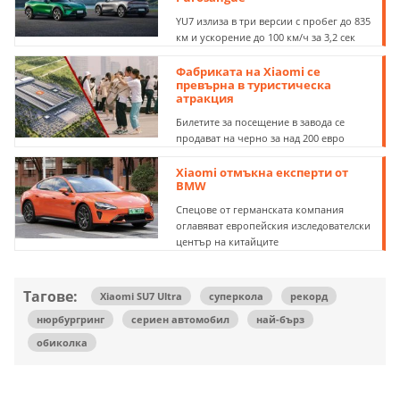
YU7 излиза в три версии с пробег до 835
км и ускорение до 100 км/ч за 3,2 сек
Фабриката на Xiaomi се
превърна в туристическа
атракция
Билетите за посещение в завода се
продават на черно за над 200 евро
Xiaomi отмъкна експерти от
BMW
Спецове от германската компания
оглавяват европейския изследователски
център на китайците
Тагове:
Xiaomi SU7 Ultra
суперкола
рекорд
нюрбургринг
сериен автомобил
най-бърз
обиколка