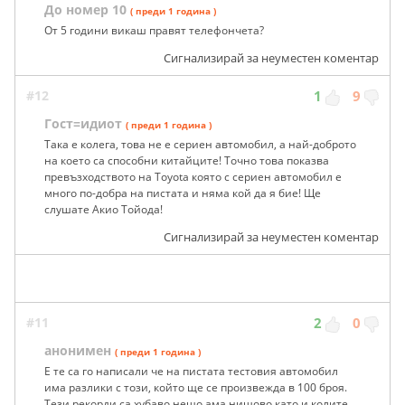
До номер 10
( преди 1 година )
От 5 години викаш правят телефончета?
Сигнализирай за неуместен коментар
#12
1
9
Гост=идиот
( преди 1 година )
Така е колега, това не е сериен автомобил, а най-доброто
на което са способни китайците! Точно това показва
превъзходството на Toyota която с сериен автомобил е
много по-добра на пистата и няма кой да я бие! Ще
слушате Акио Тойода!
Сигнализирай за неуместен коментар
#11
2
0
анонимен
( преди 1 година )
Е те са го написали че на пистата тестовия автомобил
има разлики с този, който ще се произвежда в 100 броя.
Тези рекорди са хубаво нещо ама нишово като и колите,