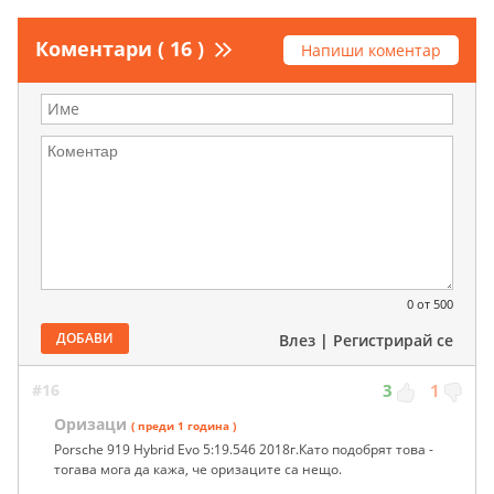
Коментари ( 16 )
Напиши коментар
0
от 500
ДОБАВИ
Влез
|
Регистрирай се
#16
3
1
Оризаци
( преди 1 година )
Porsche 919 Hybrid Evo 5:19.546 2018г.Като подобрят това -
тогава мога да кажа, че оризаците са нещо.