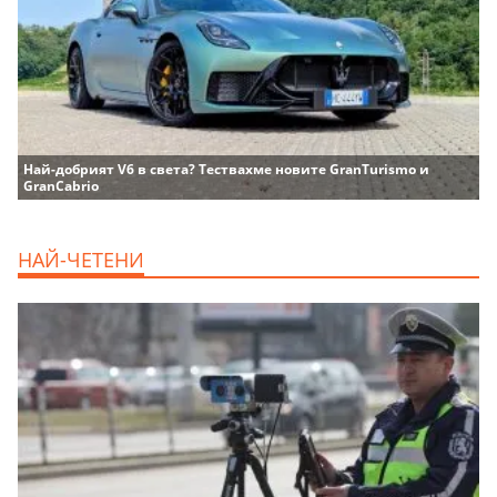
Най-добрият V6 в света? Тествахме новите GranTurismo и
GranCabrio
НАЙ-ЧЕТЕНИ