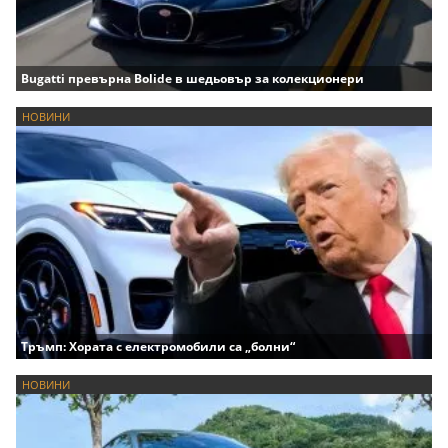
Bugatti превърна Bolide в шедьовър за колекционери
НОВИНИ
Тръмп: Хората с електромобили са „болни“
НОВИНИ