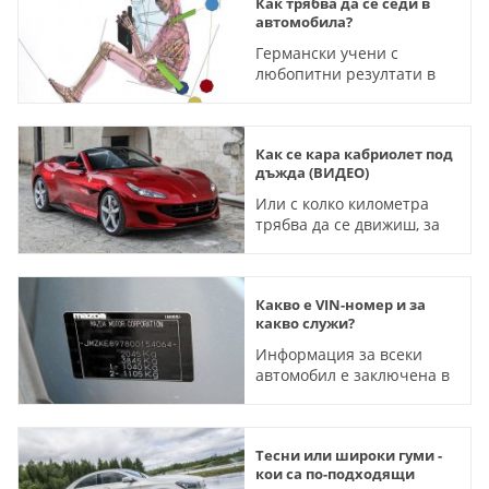
Как трябва да се седи в
автомобила?
Германски учени с
любопитни резултати в
областта на пасивната
безопасност
Как се кара кабриолет под
дъжда (ВИДЕО)
Или с колко километра
трябва да се движиш, за
да не подгизнеш
Какво е VIN-номер и за
какво служи?
Информация за всеки
автомобил е заключена в
17 символа
Тесни или широки гуми -
кои са по-подходящи