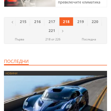
превключите климатика
на вътрешна
рециркулация?
215
216
217
218
219
220
221
Първа
218 от 226
Последна
ПОСЛЕДНИ
НОВИНИ