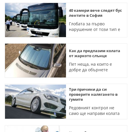
40 камери вече следят бус
лентите в София
Глобата за първо
нарушение от този тип е
50 лева
Как да предпазим колата
от жаркото слънце
Пет неща, на които е
добре да обърнете
внимание през лятото
Три причини да си
проверите налягането в
гумите
Редовният контрол не
само ще направи колата
ви по-сигурна, но и ще ви
спести доста пари