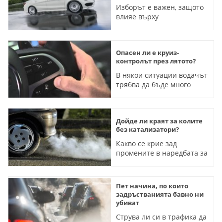
Изборът е важен, защото
влияе върху
управляемостта на
автомобила
Опасен ли е круиз-
контролът през лятото?
В някои ситуации водачът
трябва да бъде много
внимателен с тази
система
Дойде ли краят за колите
без катализатори?
Какво се крие зад
промените в наредбата за
техническите прегледи
Пет начина, по които
задръстванията бавно ни
убиват
Струва ли си в трафика да