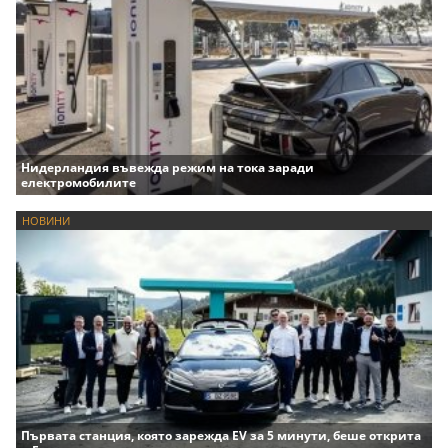
Нидерландия въвежда режим на тока заради
електромобилите
НОВИНИ
Първата станция, която зарежда EV за 5 минути, беше открита