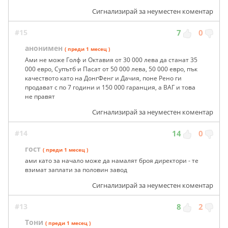
Сигнализирай за неуместен коментар
#15
7
0
анонимен
( преди 1 месец )
Ами не може Голф и Октавия от 30 000 лева да станат 35
000 евро, Супътб и Пасат от 50 000 лева, 50 000 евро, пък
качеството като на ДонгФенг и Дачия, поне Рено ги
продават с по 7 години и 150 000 гаранция, а ВАГ и това
не правят
Сигнализирай за неуместен коментар
#14
14
0
гост
( преди 1 месец )
ами като за начало може да намалят броя директори - те
взимат заплати за половин завод
Сигнализирай за неуместен коментар
#13
8
2
Тони
( преди 1 месец )