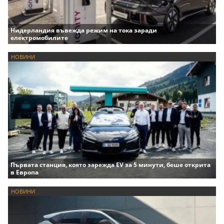
Нидерландия въвежда режим на тока заради
електромобилите
НОВИНИ
Първата станция, която зарежда EV за 5 минути, беше открита
в Европа
НОВИНИ