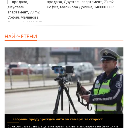
продава, Двустаен апартамент, 73 m2
София, Малинова Долина, 146000 EUR
дава под наем, Офис, 100 m2 София,
НАЙ-ЧЕТЕНИ
Център, 800 EUR
ЕС забрани предупрежденията за камери за скорост
Брюксел развързва ръцете на правителствата за спиране на функции в