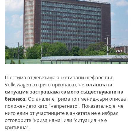
Шестима от деветима анкетирани шефове във
Volkswagen открито признават, че
сегашната
ситуация застрашава самото съществуване на
бизнеса.
Останалите трима топ мениджъри описват
положението като "напрегнато". Показателно е, че
нито един от участниците в анкетата не е избрал
отговорите "криза няма" или "ситуация не е
критична".