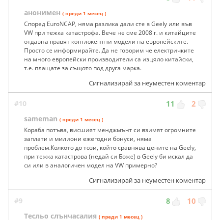
анонимен
( преди 1 месец )
Според EuroNCAP, няма разлика дали сте в Geely или във
VW при тежка катастрофа. Вече не сме 2008 г. и китайците
отдавна правят конглокентни модели на европейските.
Просто се информирайте. Да не говорим че електричките
на много европейски производители са изцяло китайски,
т.е. плащате за същото под друга марка.
Сигнализирай за неуместен коментар
#10
11
2
sameman
( преди 1 месец )
Кораба потъва, висшият менджмънт си взимят огромните
заплати и милиони ежегодни бонуси, няма
проблем.Колкото до този, който сравнява цените на Geely,
при тежка катастрова (недай си Боже) в Geely би искал да
си или в аналогичен модел на VW примерно?
Сигнализирай за неуместен коментар
#9
8
10
Тесльо слънчасалия
( преди 1 месец )