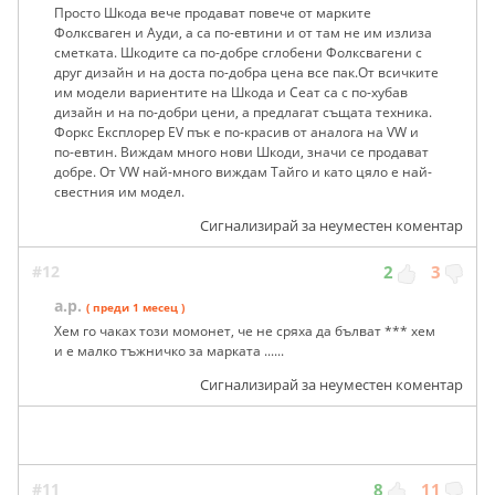
Просто Шкода вече продават повече от марките
Фолксваген и Ауди, а са по-евтини и от там не им излиза
сметката. Шкодите са по-добре сглобени Фолксвагени с
друг дизайн и на доста по-добра цена все пак.От всичките
им модели вариентите на Шкода и Сеат са с по-хубав
дизайн и на по-добри цени, а предлагат същата техника.
Форкс Експлорер EV пък е по-красив от аналога на VW и
по-евтин. Виждам много нови Шкоди, значи се продават
добре. От VW най-много виждам Тайго и като цяло е най-
свестния им модел.
Сигнализирай за неуместен коментар
#12
2
3
a.p.
( преди 1 месец )
Хем го чаках този момонет, че не сряха да бълват *** хем
и е малко тъжничко за марката ......
Сигнализирай за неуместен коментар
#11
8
11