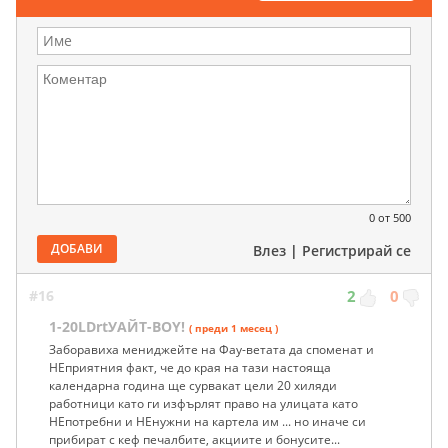
0
от 500
ДОБАВИ
Влез
|
Регистрирай се
#16
2
0
1-20LDrtУАЙТ-BOY!
( преди 1 месец )
Заборавиха мениджейте на Фау-ветата да споменат и
НЕприятния факт, че до края на тази настояща
календарна година ще сурвакат цели 20 хиляди
работници като ги изфърлят право на улицата като
НЕпотребни и НЕнужни на картела им ... но иначе си
прибират с кеф печалбите, акциите и бонусите...