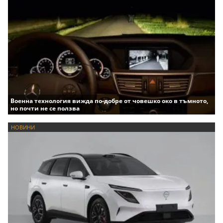
Военна технология вижда по-добре от човешко око в тъмното,
но почти не се ползва
НОВИНИ