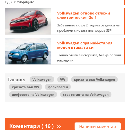
с ДВГ и хибридите
Volkswagen отново отложи
електрическия Golf
Забавянето с още 2 години се дължи на
проблеми с новата платформа SSP
Volkswagen спря най-стария
модел в гамата си
Touran отива в историята, без да получи
наследник
Тагове:
Volkswagen
VW
кризата във Volkswagen
кризата във VW
фолксваген
шефовете на Volkswagen
стратегията на Volkswagen
Коментари ( 16 )
Напиши коментар