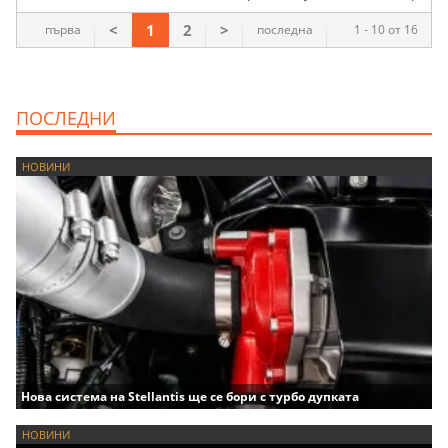
<
1
2
>
първа
последна
1 - 10 от 16
ПОСЛЕДНИ
НОВИНИ
Нова система на Stellantis ще се бори с турбо дупката
НОВИНИ