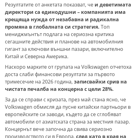
Резултатите от анкетата показват, че
и деветимата
директори са единодушни – компанията има
крещяща нужда от незабавна и радикална
промяна в глобалната си стратегия.
Топ
мениджмънтът подлага на сериозна критика
сегашните действия и планове на автомобилния
гигант за ключови външни пазари, включително
Китай и Северна Америка.
Наскоро марките от групата на Volkswagen отчетоха
доста слаби финансови резултати за първото
тримесечие на 2026 година,
записвайки срив на
чистата печалба на концерна с цели 28%.
За да се справи с кризата, през май стана ясно, че
Volkswagen обмисля да пусне китайски партньори в
европейските си заводи, където да се сглобяват
автомобили от азиатската страна за местния пазар.
Концернът вече започна да свива сериозно
производството си в Европа,
след като в края на