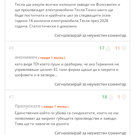
Тесла ще изкупи всички излишни заводи на Фолксваген и
ще произвеждат електромобили Тесла.Точно както ще
бъде постигната и крайната цел за следващите осем
години 18 милиона електромобила Тесла през 2028
година. Статистически е доказано.
Сигнализирай за неуместен коментар
#8
17
11
анонимен
( преди 1 месец )
като видя TDI което пуши и разбирам, че ако Германия не
управляваше целият ЕС тази фирма щеше да е закрита и
шефовете и в затвора...
Сигнализирай за неуместен коментар
#7
18
1
Пропускате
( преди 1 месец )
Единствения който ги убива са синдикатите, които не им
позволяват да закрият губещите производства и заводи.
Това ще ги завлече на дъното
Сигнализирай за неуместен коментар