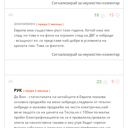
Сигнализирай за неуместен коментар
#6
10
15
анонимен
( преди 2 месеца )
Европа има съществен ръст тази година. Китай има лек
спад, но това е на фона на огромен спад на ДВГ и хобриди
- всъщност ел. се представя най-добре в условията на
кризата там. Това са фактите.
Сигнализирай за неуместен коментар
#5
22
9
РУК
( преди 2 месеца )
До Вин - статистиката на китайците в Европа показва
основно продажби на меки хибриди,следвани от плъгин
хибриди и мижави продажби на чисти електрички,най-
вече защото са на цената на Тесла,но с 100км по-малък
пробег.Електрификацията не се е провалила,провали се
опита за насилствена такава и ако утре бъдат спрени
всички субсидии и данъчни и паркинг преференции ще