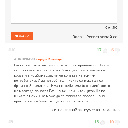
0
от 500
ДОБАВИ
Влез
|
Регистрирай се
#10
17
6
анонимен
( преди 2 месеца )
Електрическите автомобили не са се провалили. Просто
са сравнително скъпи в комбинация с икономическа
криза и в комбинация, че не допадат на всички
потребители. Има потребители които си искат да си
бръмчат 8 цилиндра. Има потребители (като мен) които
не могат да понасят Елън Мъск или китайците. Но по
никакъв начин не може да се говори за провал. Явно
прогнозите са били твърде нереалистични.
Сигнализирай за неуместен коментар
#9
13
10