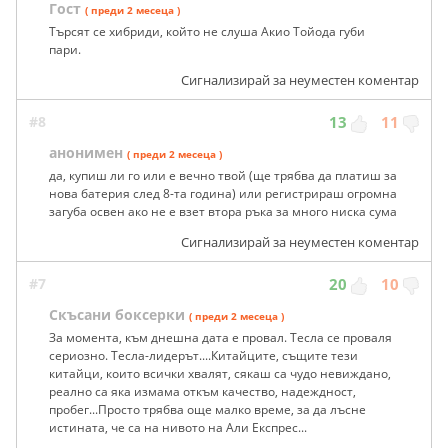
Гост
( преди 2 месеца )
Търсят се хибриди, който не слуша Акио Тойода губи
пари.
Сигнализирай за неуместен коментар
#8
13
11
анонимен
( преди 2 месеца )
да, купиш ли го или е вечно твой (ще трябва да платиш за
нова батерия след 8-та година) или регистрираш огромна
загуба освен ако не е взет втора ръка за много ниска сума
Сигнализирай за неуместен коментар
#7
20
10
Скъсани боксерки
( преди 2 месеца )
За момента, към днешна дата е провал. Тесла се проваля
сериозно. Тесла-лидерът....Китайците, същите тези
китайци, които всички хвалят, сякаш са чудо невиждано,
реално са яка измама откъм качество, надеждност,
пробег...Просто трябва още малко време, за да лъсне
истината, че са на нивото на Али Експрес...