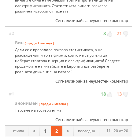
винаги е била най-големия враг на противниците на
електрификацията. Статистиката винаги разказва
различна история от тяхната.
Сигнализирай за неуместен коментар
#2
8
21
Вин
( преди 2 месеца )
Дали се е провалила показва статистиката, а не
разсъждения и то за фирми, които не са успели да
наберат стартова инерция в електрификацията! Следете
продажбите на китайците в Европа и ще разберете
реалното движение на пазара!
Сигнализирай за неуместен коментар
#1
18
13
анонимен
( преди 2 месеца )
Търсене на тостери няма.
Сигнализирай за неуместен коментар
<
1
2
>
първа
последна
11 - 20 от 20