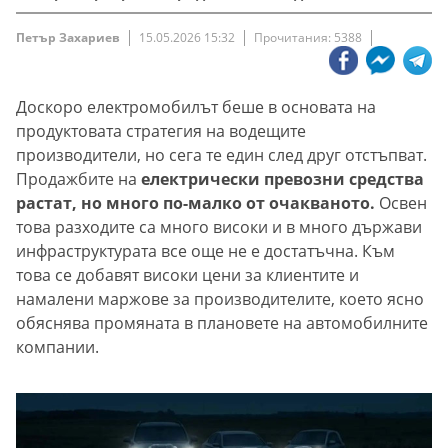
Петър Захариев
15.05.2026 15:32
Прочитания: 5388
Доскоро електромобилът беше в основата на
продуктовата стратегия на водещите
производители, но сега те един след друг отстъпват.
Продажбите на
електрически превозни средства
растат, но много по-малко от очакваното.
Освен
това разходите са много високи и в много държави
инфраструктурата все още не е достатъчна. Към
това се добавят високи цени за клиентите и
намалени маржове за производителите, което ясно
обяснява промяната в плановете на автомобилните
компании.