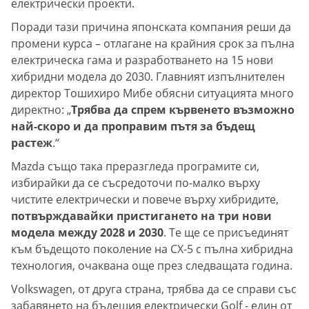
електрически проекти.
Поради тази причина японската компания реши да
промени курса – отлагане на крайния срок за пълна
електрическа гама и разработването на 15 нови
хибридни модела до 2030. Главният изпълнителен
директор Тошихиро Мибе обясни ситуацията много
директно: „
Трябва да спрем кървенето възможно
най-скоро и да проправим пътя за бъдещ
растеж
.“
Mazda също така преразгледа програмите си,
избирайки да се съсредоточи по-малко върху
чистите електрически и повече върху хибридите,
потвърждавайки пристигането на три нови
модела между 2028 и 2030
. Те ще се присъединят
към бъдещото поколение на CX-5 с пълна хибридна
технология, очаквана още през следващата година.
Volkswagen, от друга страна, трябва да се справи със
забавянето на бъдещия електрически Golf - един от