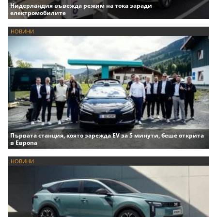
Нидерландия въвежда режим на тока заради
електромобилите
НОВИНИ
Първата станция, която зарежда EV за 5 минути, беше открита
в Европа
НОВИНИ