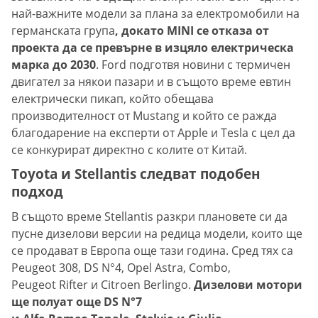
най-важните модели за плана за електромобили на
германската група
, докато MINI се отказа от
проекта да се превърне в изцяло електрическа
марка до 2030
. Ford подготвя новини с термичен
двигател за някои пазари и в същото време евтин
електрически пикап, който обещава
производителност от Mustang и който се ражда
благодарение на експерти от Apple и Tesla с цел да
се конкурират директно с колите от Китай.
Toyota и Stellantis следват подобен
подход
В същото време Stellantis разкри плановете си да
пусне дизелови версии на редица модели, които ще
се продават в Европа още тази година. Сред тях са
Peugeot 308, DS N°4, Opel Astra, Combo,
Peugeot Rifter и Citroen Berlingo.
Дизелови мотори
ще полуат още DS N°7