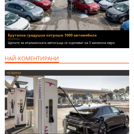
Брутална градушка потроши 1000 автомобила
Щетите за италианската автокъща се оценяват на 5 милиона евро
НАЙ-КОМЕНТИРАНИ
НОВИНИ