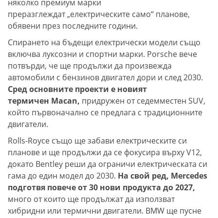
няколко премиум марки
преразглеждат „електрическите само“ планове,
обявени през последните години.
Спирането на бъдещи електрически модели също
включва луксозни и спортни марки. Porsche вече
потвърди, че ще продължи да произвежда
автомобили с бензинов двигател дори и след 2030.
Сред основните проекти е новият
термичен Macan,
придружен от седемместен SUV,
който първоначално се предлага с традиционните
двигатели.
Rolls-Royce също ще забави електрическите си
планове и ще продължи да се фокусира върху V12,
докато Bentley реши да ограничи електрическата си
гама до един модел до 2030.
На свой ред, Mercedes
подготвя повече от 30 нови продукта до 2027,
много от които ще продължат да използват
хибридни или термични двигатели. BMW ще пусне