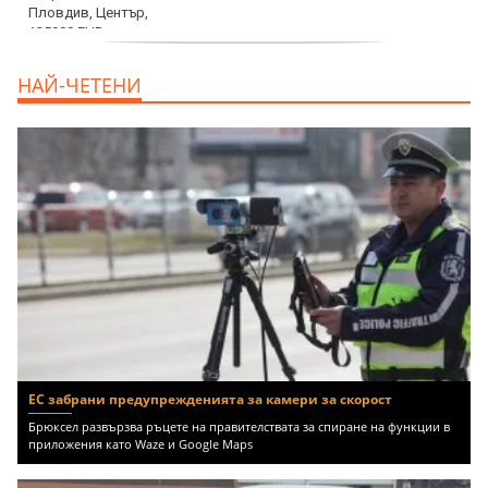
продава, Тристаен апартамент, 91 m2
НАЙ-ЧЕТЕНИ
Пловдив, Център, 179000 EUR
ЕС забрани предупрежденията за камери за скорост
Брюксел развързва ръцете на правителствата за спиране на функции в
приложения като Waze и Google Maps