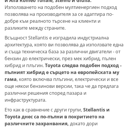
и Alfa Romeo Tonale, Stelvio и Giulia.
Използването на подобен мултиенергиен подход
позволява на производителя за се адаптира по-
добре към реалното търсене на клиенти и
разликите между страните.
Всъщност Stellantis е изградила индустриална
архитектура, която ви позволява да използвате една
и съща техническа база за различни двигатели - от
бензин до електрически, през мек хибрид, пълен
хибрид и плъгин.
Toyota следва подобен подход -
пълният хибрид е сърцето на европейската му
гама
, която включва плъгини, електрически и все
още някои бензинови версии, така че да предлага
различни решения според пазара и
инфраструктурата.
Ето как в сравнение с други групи,
Stellantis и
Toyota днес са по-пълни в покритието на
различните захранвания,
докато дори