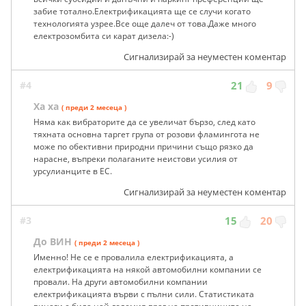
забие тотално.Електрификацията ще се случи когато
технологията узрее.Все още далеч от това.Даже много
електрозомбита си карат дизела:-)
Сигнализирай за неуместен коментар
#4
21
9
Ха ха
( преди 2 месеца )
Няма как вибраторите да се увеличат бързо, след като
тяхната основна таргет група от розови фламингота не
може по обективни природни причини също рязко да
нарасне, въпреки полаганите неистови усилия от
урсулианците в ЕС.
Сигнализирай за неуместен коментар
#3
15
20
До ВИН
( преди 2 месеца )
Именно! Не се е провалила електрификацията, а
електрификацията на някой автомобилни компании се
провали. На други автомобилни компании
електрификацията върви с пълни сили. Статистиката