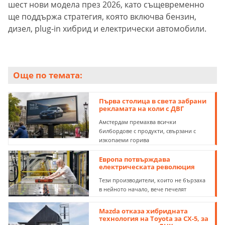
шест нови модела през 2026, като същевременно
ще поддържа стратегия, която включва бензин,
дизел, plug-in хибрид и електрически автомобили.
Още по темата:
Първа столица в света забрани
рекламата на коли с ДВГ
Амстердам премахва всички
билбордове с продукти, свързани с
изкопаеми горива
Европа потвърждава
електрическата революция
Тези производители, които не бързаха
в нейното начало, вече печелят
Mazda отказа хибридната
технология на Toyota за CX-5, за