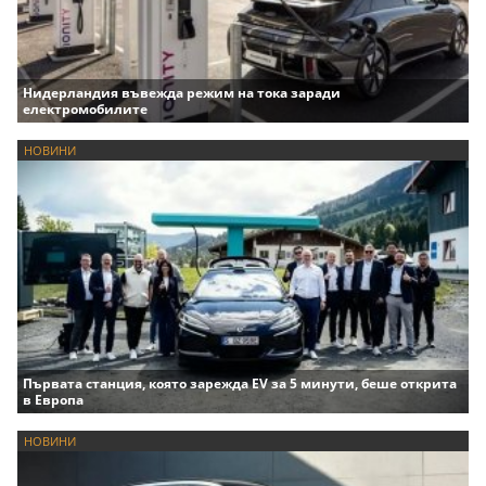
Нидерландия въвежда режим на тока заради
електромобилите
НОВИНИ
Първата станция, която зарежда EV за 5 минути, беше открита
в Европа
НОВИНИ