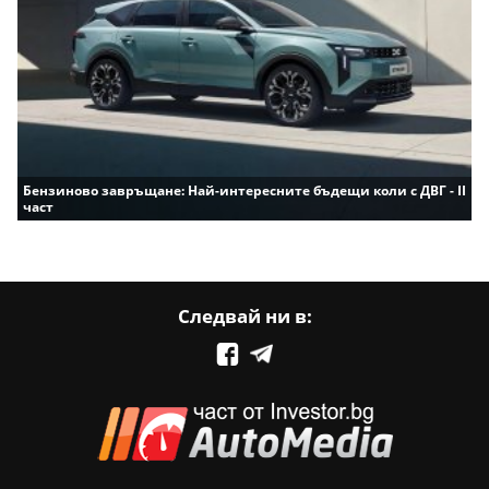
Бензиново завръщане: Най-интересните бъдещи коли с ДВГ - II
част
Следвай ни в: