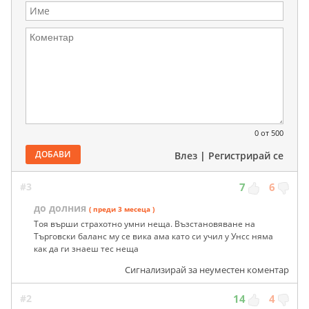
0
от 500
ДОБАВИ
Влез
|
Регистрирай се
#3
7
6
до долния
( преди 3 месеца )
Тоя върши страхотно умни неща. Възстановяване на
Търговски баланс му се вика ама като си учил у Унсс няма
как да ги знаеш тес неща
Сигнализирай за неуместен коментар
#2
14
4