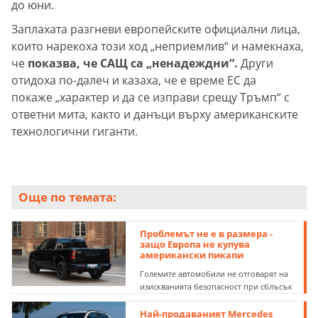
до юни.
Заплахата разгневи европейските официални лица,
които нарекоха този ход „неприемлив“ и намекнаха,
че
показва, че САЩ са „ненадеждни“.
Други
отидоха по-далеч и казаха, че е време ЕС да
покаже „характер и да се изправи срещу Тръмп“ с
ответни мита, както и данъци върху американските
технологични гиганти.
Още по темата:
Проблемът не е в размера -
защо Европа не купува
американски пикапи
Големите автомобили не отговарят на
изискванията безопасност при сблъсък
Най-продаваният Mercedes