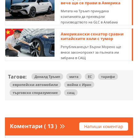
вече ще се прави в Америка
Митата на Тръмп принудиха
компанията да прехвърли
производството на GLC в Алабама
Американски сенатор сравни
китайските коли с тумор
Републиканецът Бърни Морено ще
внесе законопроект за пълната им
забрана в САЩ
Тагове:
Доналд Тръмп
мита
ЕС
тарифи
европейски автомобили
война с Иран
търговско споразумение
сащ
Коментари ( 13 )
Напиши коментар