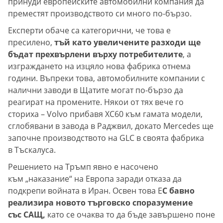
принуди европейските автомобилни компания да
преместят производството си много по-бързо.
Експерти обаче са категорични, че това е
пресилено,
тъй като увеличените разходи ще
бъдат прехвърлени върху потребителите
, а
изграждането на изцяло нова фабрика отнема
години. Въпреки това, автомобилните компании с
налични заводи в Щатите могат по-бързо да
реагират на промените. Някои от тях вече го
сториха – Volvo прибавя XC60 към гамата модели,
сглобявани в завода в Раджвил, докато Mercedes ще
започне производството на GLC в своята фабрика
в Тъскалуса.
Решението на Тръмп явно е насочено
към „наказание“ на Европа заради отказа да
подкрепи войната в Иран. Освен това Е
С бавно
реализира новото търговско споразумение
със САЩ,
като се очаква то да бъде завършено поне