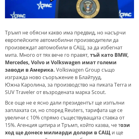
Тръмп не обясни какво има предвид, но насърчи
европейските автомобилни производители да
произвеждат автомобили в САЩ, за да избегнат
мита. Много от тях вече го правят,
тъй като BMW,
Mercedes, Volvo и Volkswagen имат големи
заводи в Америка.
Volkswagen Group също
изгражда ново съоръжение в Блайтууд,
Южна Каролина, за производство на пиката Terra и
SUV Traveler от възродената марка Scout.
Все още не е ясно дали президентът ще изпълни
заплахата си, но според Reuters, тарифата ще се
увеличи с 10% спрямо съществуващата ставка от
15%. Агенция цитира и Тръмп, който казва, че т
ози
ход ще донесе милиарди долари в САЩ
и ще