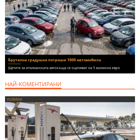
Брутална градушка потроши 1000 автомобила
Щетите за италианската автокъща се оценяват на 5 милиона евро
НАЙ-КОМЕНТИРАНИ
НОВИНИ