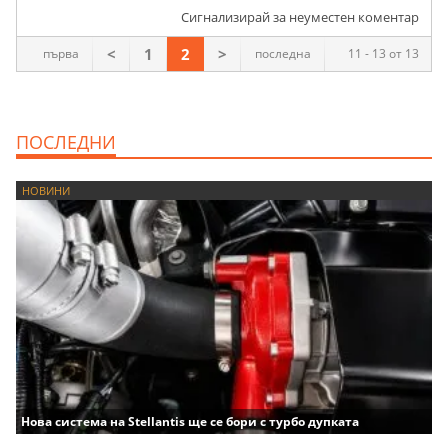
Сигнализирай за неуместен коментар
<
1
2
>
първа
последна
11 - 13 от 13
ПОСЛЕДНИ
НОВИНИ
Нова система на Stellantis ще се бори с турбо дупката