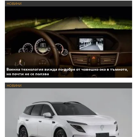
НОВИНИ
Военна технология вижда по-добре от човешко око в тъмното,
но почти не се ползва
НОВИНИ