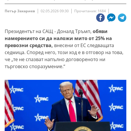
Петър Захариев
02.05.2026 09:30
Прочитания: 1684
Президентът на САЩ - Доналд Тръмп,
обяви
намерението си да наложи мито от 25% на
превозни средства,
внесени от ЕС следващата
седмица. Според него, този ход е в отговор на това,
че „те не спазват напълно договореното ни
търговско споразумение.“