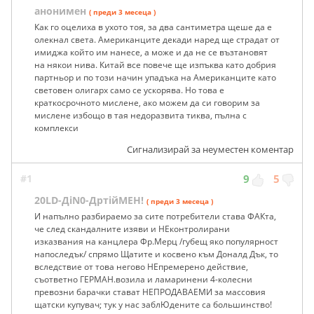
анонимен
( преди 3 месеца )
Как го оцелиха в ухото тоя, за два сантиметра щеше да е
олекнал света. Американците декади наред ще страдат от
имиджа който им нанесе, а може и да не се възтановят
на някои нива. Китай все повече ще изпъква като добрия
партньор и по този начин упадъка на Американците като
световен олигарх само се ускорява. Но това е
краткосрочното мислене, ако можем да си говорим за
мислене избощо в тая недоразвита тиква, пълна с
комплекси
Сигнализирай за неуместен коментар
#1
9
5
20LD-ДiN0-ДртiйМЕН!
( преди 3 месеца )
И напълно разбираемо за сите потребители става ФАКта,
че след скандалните изяви и НЕконтролирани
изказвания на канцлера Фр.Мерц /губещ яко популярност
напоследък/ спрямо Щатите и косвено към Доналд Дък, то
вследствие от това негово НЕпремерено действие,
съответно ГЕРМАН.возила и ламаринени 4-колесни
превозни барачки стават НЕПРОДАВАЕМИ за массовия
щатски купувач; тук у нас заблЮдените са большинство!